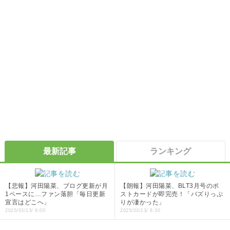
最新記事
ランキング
【悲報】河田陽菜、ブログ更新が月
【朗報】河田陽菜、BLT3月号のポ
1ペースに…ファン落胆「毎日更新
ストカードが即完売！「バズりっぷ
宣言はどこへ」
りが凄かった」
2025/03/13/ 9:00
2025/03/13/ 8:30