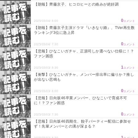
【朗報】齊藤京子、ヒコロヒーとの絡みが絶好調
0
2025/03/04/ 8:00
コメント
【朗報】齊藤京子主演ドラマ『いきなり婚』、TVer再生数
ランキング3位に急上昇
0
2025/03/04/ 7:30
コメント
【悲報】ひなこいガチャ、正源司しか選べない仕様に！？
ファン困惑
1
2025/03/03/ 8:30
コメント
【衝撃】ひなこいガチャ、メンバー排出率に偏りか？推し
が出ない悲鳴も
0
2025/03/03/ 8:00
コメント
【悲報】日向坂46卒業メンバー、ひなこいで育成不可
に！？ファン困惑
0
2025/03/03/ 7:30
コメント
【悲報】日向坂46四期生、餃子パーティー配信に参加せ
ず！先輩メンバーとの溝が深まる？
1
2025/03/02/ 8:30
コメント