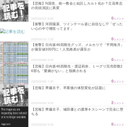
【悲報】N国党、統一教会と結託しカルト化か？立花孝志
の街頭演説に異変
0
2025/03/13/ 8:00
コメント
【衝撃】河田陽菜、ツインテール姿に自信なし!?「ぜった
い心の中で嘲笑ってます」
0
2025/03/13/ 7:30
コメント
【衝撃】日向坂46四期生グッズ、メルカリで「平岡海月」
が最安値300円に！人気格差が露呈か
0
2025/03/08/ 8:00
コメント
【悲報】日向坂46四期生・渡辺莉奈、ミーグリ完売部数2
6部も「愛嬌がない」と指摘される
0
2025/03/08/ 7:30
コメント
【悲報】齊藤京子、卒業後の体型変化が話題に
2
2025/03/04/ 9:00
コメント
【悲報】齊藤京子、城田優との濃厚キスシーンで完全に堕
ちる
0
2025/03/04/ 8:30
コメント