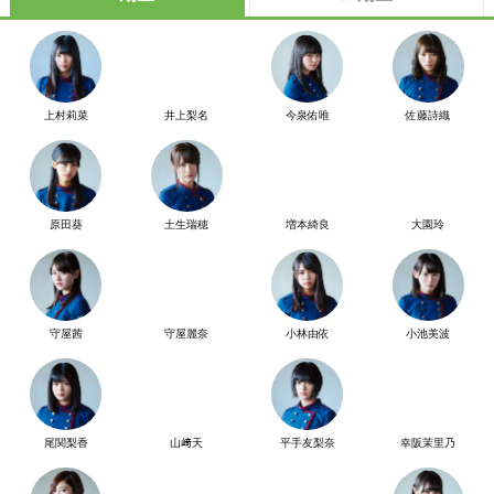
上村莉菜
井上梨名
今泉佑唯
佐藤詩織
原田葵
土生瑞穂
増本綺良
大園玲
守屋茜
守屋麗奈
小林由依
小池美波
尾関梨香
山﨑天
平手友梨奈
幸阪茉里乃