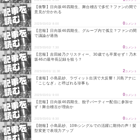
【衝撃】日向坂46四期生、舞台稽古で多忙？ファンの間で
意見が分かれる
0
2025/03/02/ 8:00
コメント
【悲報】日向坂46四期生、グループ内で孤立？ファンの間
で議論が過熱
0
2025/03/02/ 7:30
コメント
【悲報】吉田綾乃クリスティー、30歳でも卒業せず！乃木
坂46の最年長記録を狙う？
2
2025/03/01/ 11:30
コメント
【速報】小島凪紗、ラヴィット出演で大反響！川島アナに
「こじなぎ」と呼ばれる珍事も
0
2025/03/01/ 9:00
コメント
【悲報】日向坂46四期生、餃子パーティー配信に参加せ
ず！舞台稽古が理由か
0
2025/03/01/ 8:30
コメント
【朗報】小島凪紗、10thシングルでの活躍に期待の声！髪
型変更で表現力アップ