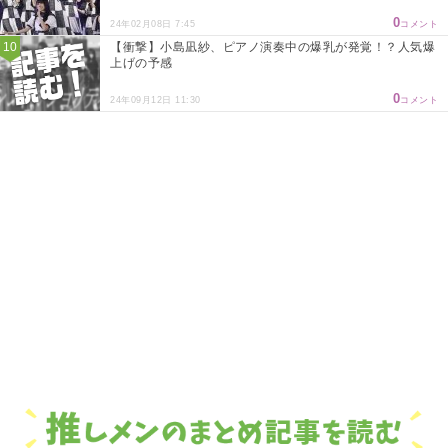
0
24年02月08日 7:45
コメント
【衝撃】小島凪紗、ピアノ演奏中の爆乳が発覚！？人気爆
上げの予感
0
24年09月12日 11:30
コメント