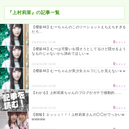
『上村莉菜』の記事一覧
【櫻坂46】むーちゃんのこのツーショットえちえちすぎる
だろ…
0
2024/01/31/ 13:00
コメント
【櫻坂46】むーは可愛いを隠そうとしてるけど隠せるよう
なものじゃないから諦めてほしいｗ
0
2024/01/28/ 19:00
コメント
【櫻坂46】むーちゃんが美少女エルフにしか見えないｗｗ
0
2024/01/24/ 20:00
コメント
【わかる】上村莉菜ちゃんのブログがガチで感動的……
0
2021/03/16/ 13:15
コメント
【朗報】エッッッ！！！上村莉菜さんの◯◯がでっかいw
wwwww