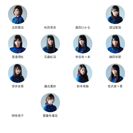
志田愛佳
松田里奈
森田ひかる
渡辺梨加
渡邉理佐
石森虹花
米谷奈々未
織田奈那
菅井友香
藤吉夏鈴
鈴本美愉
長沢菜々香
関有美子
齋藤冬優花