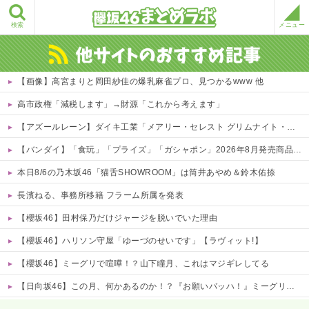
検索
メニュー
【画像】高宮まりと岡田紗佳の爆乳麻雀プロ、見つかるwww 他
高市政権「減税します」→財源「これから考えます」
【アズールレーン】ダイキ工業「メアリー・セレスト グリムナイト・リーパー」フィギュア【10日予約開始】
【バンダイ】「食玩」「プライズ」「ガシャポン」2026年8月発売商品【発売スケジュール】
本日8/6の乃木坂46「猫舌SHOWROOM」は筒井あやめ＆鈴木佑捺
長濱ねる、事務所移籍 フラーム所属を発表
【櫻坂46】田村保乃だけジャージを脱いでいた理由
【櫻坂46】ハリソン守屋「ゆーづのせいです」【ラヴィット!】
【櫻坂46】ミーグリで喧嘩！？山下瞳月、これはマジギレしてる
【日向坂46】この月、何かあるのか！？『お願いバッハ！』ミーグリ日程がこちら
Powered by livedoor 相互RSS