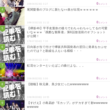
0
16年04月23日 3:27
コメント
尾関梨香のブログに新たな○○泉が出現ｗｗｗｗｗｗ
0
16年10月21日 11:12
コメント
【欅坂46】平手友梨奈の後ろでわちゃわちゃしてるの可愛
いなｗｗｗ「残酷な観客達」第8話放送前のオフショット
が公開！
0
17年07月04日 7:30
コメント
日向坂が当て付けで欅坂共和国発表の翌日に発表をかぶせ
たのでは？と勘繰る人もいる模様・・・
0
19年06月01日 4:00
コメント
虹花センターといえばこの曲だよな。。。
0
20年09月20日 3:00
コメント
【朗報】秋元康、美少女だったwwwwwwww
0
22年09月09日 10:55
コメント
【すげえ】小島凪紗『Eカップ』がデカすぎて射wwwwww
wwwww