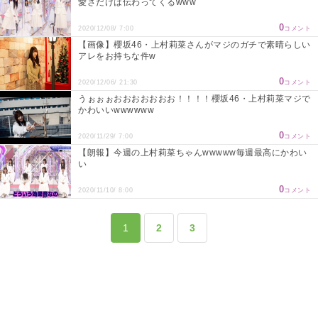
愛さだけは伝わってくるwww
0
2020/12/08/ 7:00
コメント
【画像】櫻坂46・上村莉菜さんがマジのガチで素晴らしい
アレをお持ちな件w
0
2020/12/06/ 21:30
コメント
うぉぉぉおおおおおおお！！！！櫻坂46・上村莉菜マジで
かわいいwwwwww
0
2020/11/29/ 7:00
コメント
【朗報】今週の上村莉菜ちゃんwwwww毎週最高にかわい
い
0
2020/11/10/ 8:00
コメント
1
2
3