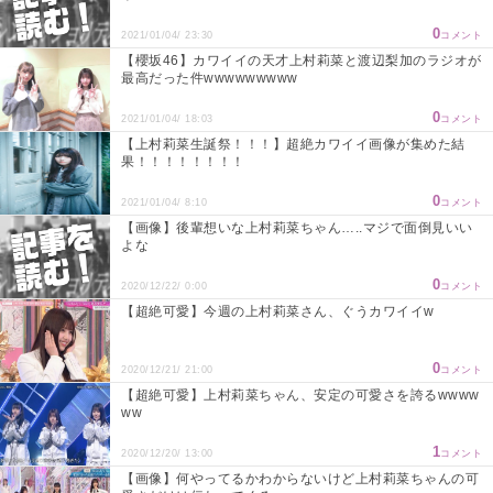
0
2021/01/04/ 23:30
コメント
【櫻坂46】カワイイの天才上村莉菜と渡辺梨加のラジオが
最高だった件wwwwwwwww
0
2021/01/04/ 18:03
コメント
【上村莉菜生誕祭！！！】超絶カワイイ画像が集めた結
果！！！！！！！！
0
2021/01/04/ 8:10
コメント
【画像】後輩想いな上村莉菜ちゃん…..マジで面倒見いい
よな
0
2020/12/22/ 0:00
コメント
【超絶可愛】今週の上村莉菜さん、ぐうカワイイw
0
2020/12/21/ 21:00
コメント
【超絶可愛】上村莉菜ちゃん、安定の可愛さを誇るwwww
ww
1
2020/12/20/ 13:00
コメント
【画像】何やってるかわからないけど上村莉菜ちゃんの可