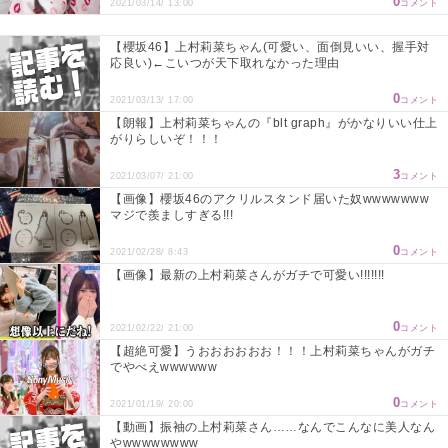
0
2021/03/14/ 13:00
コメント
【櫻坂46】上村莉菜ちゃん(可愛い、面倒見いい、握手対
応良い)←こいつが天下取れなかった理由
0
2021/03/13/ 17:00
コメント
【朗報】上村莉菜ちゃんの『blt graph』がかなりいい仕上
がりらしいぞ！！！
3
2021/03/07/ 21:00
コメント
【画像】櫻坂46のアクリルスタンド届いた奴wwwwwww
マジで羨ましすぎる!!!
0
2021/02/28/ 8:43
コメント
【画像】最新の上村莉菜さんがガチで可愛い!!!!!!!
0
2021/02/22/ 21:00
コメント
【超絶可愛】うおおおおおお！！！上村莉菜ちゃんがガチ
でやべえwwwwww
0
2021/01/19/ 20:00
コメント
【動画】振袖の上村莉菜さん……なんでこんなに美人なん
やwwwwwwww