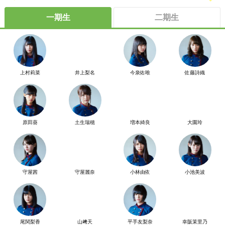
一期生
二期生
上村莉菜
井上梨名
今泉佑唯
佐藤詩織
原田葵
土生瑞穂
増本綺良
大園玲
守屋茜
守屋麗奈
小林由依
小池美波
尾関梨香
山﨑天
平手友梨奈
幸阪茉里乃