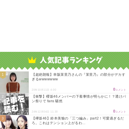
【超絶朗報】幸阪茉里乃さんの『茉里乃』の部分がデカす
ぎるwwwwwww
0
20年10月11日 4:00
コメント
【衝撃】櫻坂46メンバーの下着事情が明らかに！？透けパ
ン祭りで fans 騒然
0
24年12月04日 11:30
コメント
【欅坂46】鈴本美愉の「三つ編み」part2！可愛過ぎるだ
ろ。これはテンション上がるわ…