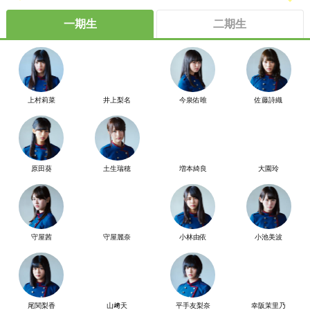
一期生
二期生
上村莉菜
井上梨名
今泉佑唯
佐藤詩織
原田葵
土生瑞穂
増本綺良
大園玲
守屋茜
守屋麗奈
小林由依
小池美波
尾関梨香
山﨑天
平手友梨奈
幸阪茉里乃