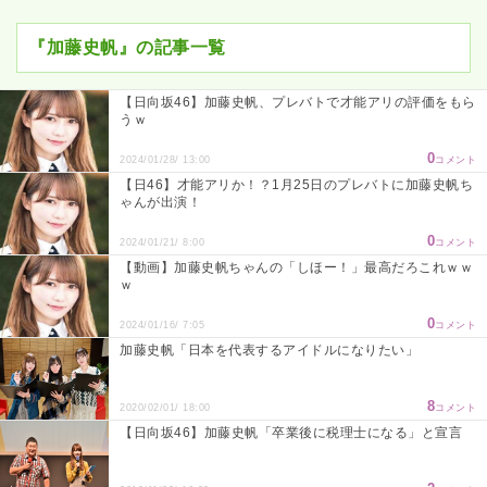
『加藤史帆』の記事一覧
【日向坂46】加藤史帆、プレバトで才能アリの評価をもら
うｗ
0
2024/01/28/ 13:00
コメント
【日46】才能アリか！？1月25日のプレバトに加藤史帆ち
ゃんが出演！
0
2024/01/21/ 8:00
コメント
【動画】加藤史帆ちゃんの「しほー！」最高だろこれｗｗ
ｗ
0
2024/01/16/ 7:05
コメント
加藤史帆「日本を代表するアイドルになりたい」
8
2020/02/01/ 18:00
コメント
【日向坂46】加藤史帆「卒業後に税理士になる」と宣言