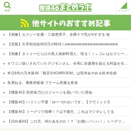
検索
メニュー
【画像】セクシー女優・三浦恵理子、全裸ナマ乳がHすぎる 他
【悲報】大卒初任給600万の時代へwwwwwwwwwwwwwwwwwww
【画像】タトゥーだらけの美人海鮮料理人、現る！！←コレはセクシー過ぎてワイらにブッ刺さりまくりw w w w w w w w w
オワコン扱いされていたデジモンさん、令和に全盛期を超える利益を生み出していた
本日8/6の乃木坂46「猫舌SHOWROOM」は筒井あやめ＆鈴木佑捺
長濱ねる、事務所移籍 フラーム所属を発表
【櫻坂46】田村保乃だけジャージを脱いでいた理由
【櫻坂46】ハリソン守屋「ゆーづのせいです」【ラヴィット!】
【櫻坂46】ミーグリで喧嘩！？山下瞳月、これはマジギレしてる
【日向坂46】この月、何かあるのか！？『お願いバッハ！』ミーグリ日程がこちら
Powered by livedoor 相互RSS