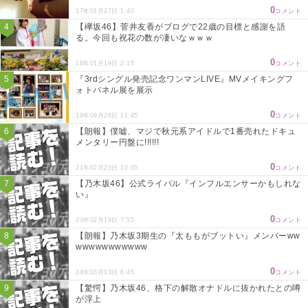
0
17年01月27日 1:40
コメント
【欅坂46】菅井友香がブログで22歳の目標と感謝を語
る。今回も祝花の数が凄いなｗｗｗ
0
18年01月19日 2:15
コメント
『3rdシングル発売記念ワンマンLIVE』MVメイキングフ
ォトパネル展を展示
0
19年09月26日 11:45
コメント
【朗報】僕嘘、マジで秋元系アイドルで1番売れたドキュ
メンタリー円盤に!!!!!!
0
21年02月23日 10:00
コメント
【乃木坂46】公式ライバル『インフルエンサーかもしれな
い』
0
23年02月19日 7:55
コメント
【朗報】乃木坂3期生の『太ももがブットい』メンバーww
wwwwwwwwwww
0
24年03月03日 6:45
コメント
【驚愕】乃木坂46、格下の解散オナドルに抜かれたとの噂
が浮上