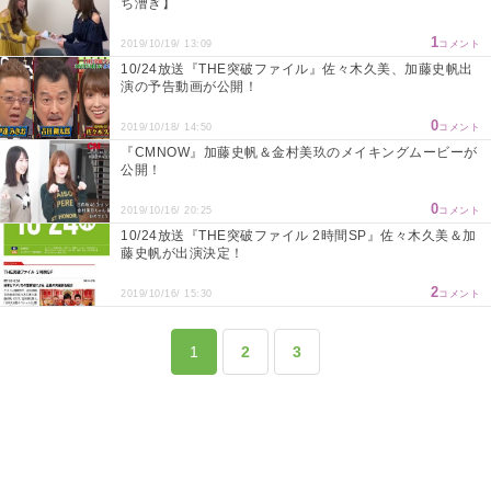
ち漕ぎ】
1
2019/10/19/ 13:09
コメント
10/24放送『THE突破ファイル』佐々木久美、加藤史帆出
演の予告動画が公開！
0
2019/10/18/ 14:50
コメント
『CMNOW』加藤史帆＆金村美玖のメイキングムービーが
公開！
0
2019/10/16/ 20:25
コメント
10/24放送『THE突破ファイル 2時間SP』佐々木久美＆加
藤史帆が出演決定！
2
2019/10/16/ 15:30
コメント
1
2
3