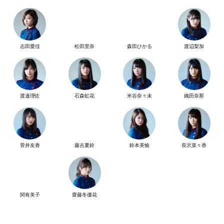
志田愛佳
松田里奈
森田ひかる
渡辺梨加
渡邉理佐
石森虹花
米谷奈々未
織田奈那
菅井友香
藤吉夏鈴
鈴本美愉
長沢菜々香
関有美子
齋藤冬優花