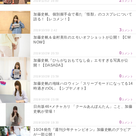
2
2019/11/02/ 16:00
コメント
加藤史帆、個別握手会で着た「怪獣」のコスプレについて
語る！【レコメン！】
3
2019/10/30/ 2:42
コメント
加藤史帆＆金村美玖のエモいオフショットが公開！【CM
NOW】
0
2019/10/29/ 20:53
コメント
加藤史帆『ひらがなおもてなし会』エモすぎる写真が公
開！【DASADA】
0
2019/10/28/ 23:59
コメント
加藤史帆の地味ハロウィン「スリープモードになってる14
時過ぎのOL」【シブヤノオト】
0
2019/10/28/ 23:08
コメント
日向坂46×メチャカリ 「クールあんぽんたん」こと、加藤
史帆が登場！
0
2019/10/26/ 19:30
コメント
10/24発売『週刊少年チャンピオン』加藤史帆のグラビア
が一部公開！