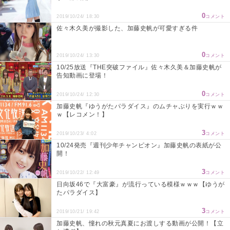
0
2019/10/24/ 18:30
コメント
佐々木久美が撮影した、加藤史帆が可愛すぎる件
0
2019/10/24/ 13:30
コメント
10/25放送『THE突破ファイル』佐々木久美＆加藤史帆が
告知動画に登場！
0
2019/10/24/ 12:30
コメント
加藤史帆『ゆうがたパラダイス』のムチャぶりを実行ｗｗ
ｗ【レコメン！】
3
2019/10/23/ 4:02
コメント
10/24発売『週刊少年チャンピオン』加藤史帆の表紙が公
開！
3
2019/10/22/ 12:49
コメント
日向坂46で『大富豪』が流行っている模様ｗｗｗ【ゆうが
たパラダイス】
3
2019/10/21/ 19:42
コメント
加藤史帆、憧れの秋元真夏にお渡しする動画が公開！【立