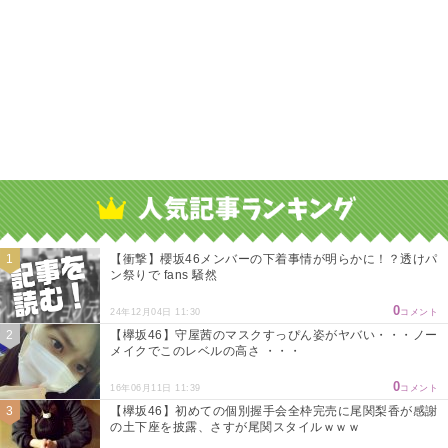
【衝撃】櫻坂46メンバーの下着事情が明らかに！？透けパ
ン祭りで fans 騒然
0
24年12月04日 11:30
コメント
【欅坂46】守屋茜のマスクすっぴん姿がヤバい・・・ノー
メイクでこのレベルの高さ ・・・
0
16年06月11日 11:39
コメント
【欅坂46】初めての個別握手会全枠完売に尾関梨香が感謝
の土下座を披露、さすが尾関スタイルｗｗｗ