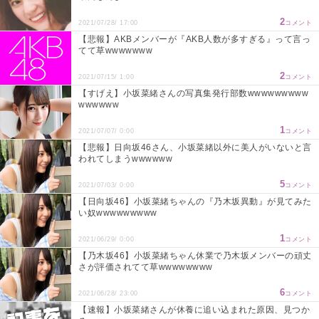
2
2021/07/28/ 17:00
コメント
【悲報】AKBメンバーが『AKB人数が多すぎる』って言っ
てて草wwwwwww
2
2021/07/15/ 1:00
コメント
【すげえ】小坂菜緒さんの写真集発行部数wwwwwwwww
wwwwww
1
2021/07/07/ 0:00
コメント
【悲報】日向坂46さん、小坂菜緒以外に美人がいないと言
われてしまうwwwwww
5
2021/07/03/ 0:00
コメント
【日向坂46】小坂菜緒ちゃんの『乃木坂異動』が見てみた
い奴wwwwwwwww
1
2021/06/29/ 0:00
コメント
【乃木坂46】小坂菜緒ちゃん休業で乃木坂メンバーの頑丈
さが評価されてて草wwwwwwww
6
2021/06/28/ 23:00
コメント
【速報】小坂菜緒さんが休養に追い込まれた原因、見つか