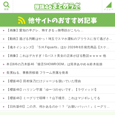
検索
メニュー
【画像】愛知の半グレ、怖すぎる→御尊顔がこちら…
【動画】逃げる判断はやっ！埼玉でスマホ運転のプリウスに当て逃げされる車載。
【魂ネイションズ】「S.H.Figuarts」ほか 2026年8月発売商品【スケジュール公開】
【画像】これはデカすぎ！Gバスト美女の正体がぼる塾説ｗｗｗｗ 他
本日8/6の乃木坂46「猫舌SHOWROOM」は筒井あやめ＆鈴木佑捺
長濱ねる、事務所移籍 フラーム所属を発表
【櫻坂46】田村保乃だけジャージを脱いでいた理由
【櫻坂46】ハリソン守屋「ゆーづのせいです」【ラヴィット!】
【櫻坂46】ミーグリで喧嘩！？山下瞳月、これはマジギレしてる
【日向坂46】この月、何かあるのか！？『お願いバッハ！』ミーグリ日程がこちら
Powered by livedoor 相互RSS