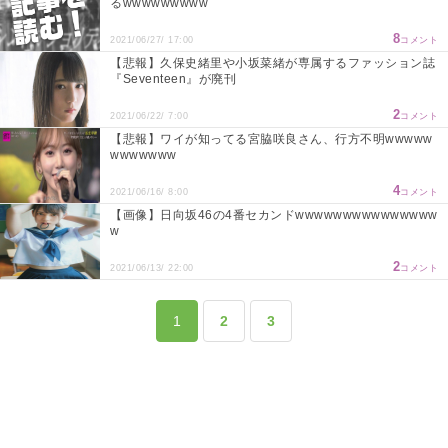
るwwwwwwwww
8
2021/06/27/ 17:00
コメント
【悲報】久保史緒里や小坂菜緒が専属するファッション誌
『Seventeen』が廃刊
2
2021/06/22/ 7:00
コメント
【悲報】ワイが知ってる宮脇咲良さん、行方不明wwwww
wwwwwww
4
2021/06/16/ 8:00
コメント
【画像】日向坂46の4番セカンドwwwwwwwwwwwwwww
w
2
2021/06/13/ 22:00
コメント
1
2
3