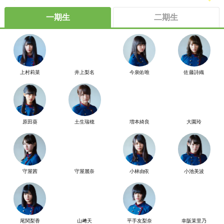
一期生
二期生
上村莉菜
井上梨名
今泉佑唯
佐藤詩織
原田葵
土生瑞穂
増本綺良
大園玲
守屋茜
守屋麗奈
小林由依
小池美波
尾関梨香
山﨑天
平手友梨奈
幸阪茉里乃