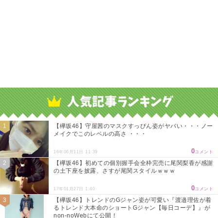
【欅坂46】守屋茜のマスクすっぴん姿がヤバい・・・ノー
メイクでこのレベルの高さ ・・・
0
16年06月11日 11:39
コメント
【欅坂46】初めての個別握手会全枠完売に尾関梨香が感謝
の土下座を披露、さすが尾関スタイルｗｗｗ
0
17年01月27日 1:40
コメント
【欅坂46】トレンドのGジャン姿が可愛い『渡邉理佐が着
るトレンド大本命のショートGジャン【毎日コーデ】』が
non-noWebにて公開！