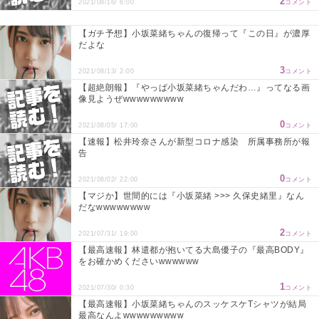
2
2021/08/16/ 6:00
コメント
【ガチ予想】小坂菜緒ちゃんの復帰って『この日』が濃厚
だよな
3
2021/08/13/ 2:00
コメント
【超絶朗報】『やっぱ小坂菜緒ちゃんだわ…』ってなる画
像見ようぜwwwwwwwww
0
2021/08/05/ 17:00
コメント
【速報】松井玲奈さんが新型コロナ感染 所属事務所が報
告
0
2021/08/02/ 22:00
コメント
【マジか】世間的には『小坂菜緒 >>> 久保史緒里』なん
だなwwwwwwww
2
2021/07/31/ 19:00
コメント
【最高速報】林遣都が抱いてる大島優子の『最高BODY』
をお確かめくださいwwwwww
1
2021/07/30/ 0:30
コメント
【最高速報】小坂菜緒ちゃんのスッケスケTシャツが結局
最高なんよwwwwwwwww