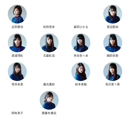
志田愛佳
松田里奈
森田ひかる
渡辺梨加
渡邉理佐
石森虹花
米谷奈々未
織田奈那
菅井友香
藤吉夏鈴
鈴本美愉
長沢菜々香
関有美子
齋藤冬優花