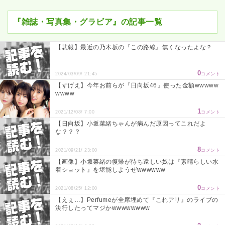
『雑誌・写真集・グラビア』の記事一覧
【悲報】最近の乃木坂の『この路線』無くなったよな？
0
2024/03/09/ 21:45
コメント
【すげえ】今年お前らが『日向坂46』使った金額wwwww
wwww
1
2021/12/08/ 7:00
コメント
【日向坂】小坂菜緒ちゃんが病んだ原因ってこれだよ
な？？？
8
2021/09/21/ 23:00
コメント
【画像】小坂菜緒の復帰が待ち遠しい奴は『素晴らしい水
着ショット』を堪能しようぜwwwwww
0
2021/08/25/ 12:00
コメント
【えぇ…】Perfumeが全席埋めて『これアリ』のライブの
決行したってマジかwwwwwwww