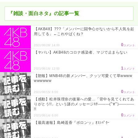
『雑談・面白ネタ』の記事一覧
【AKB48】???「メンバーに闘争心がないから不人気を起
用してる」←これやばくね？
0
2021/08/28/ 14:00
コメント
【ヤバい】AKB48のコロナ感染者、マジで止まらない
1
2021/08/16/ 12:00
コメント
【朗報】MNB48の新メンバー、クッソ可愛くて草wwww
wwwwww
0
2021/08/15/ 6:00
コメント
【感動】松井珠理奈の後輩への愛…「背中を見てくれてあ
りがとう!!」という謎のメッセージｷﾀ―――(ﾟ∀ﾟ)――――
!!
0
2021/08/14/ 6:00
コメント
【最高速報】島崎遥香『ボロンッ』ｵｽｼﾊﾟｸｰ