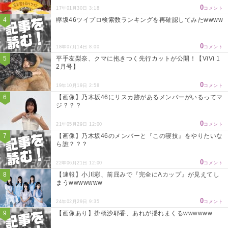
0
17年01月30日 3:18
コメント
欅坂46ツイプロ検索数ランキングを再確認してみたwwww
0
18年07月14日 8:00
コメント
平手友梨奈、クマに抱きつく先行カットが公開！【ViVi 1
2月号】
0
19年10月19日 2:58
コメント
【画像】乃木坂46にリスカ跡があるメンバーがいるってマ
ジ？？？
0
21年05月29日 12:00
コメント
【画像】乃木坂46のメンバーと『この寝技』をやりたいな
ら誰？？？
0
22年06月21日 12:00
コメント
【速報】小川彩、前屈みで『完全にAカップ』が見えてし
まうwwwwwww
0
24年02月29日 9:35
コメント
【画像あり】掛橋沙耶香、あれが揺れまくるwwwwww