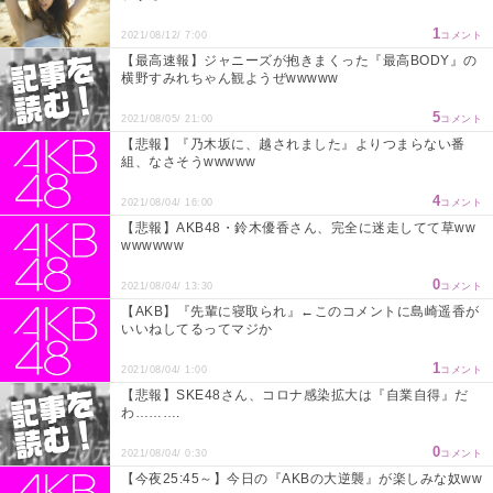
1
2021/08/12/ 7:00
コメント
【最高速報】ジャニーズが抱きまくった『最高BODY』の
横野すみれちゃん観ようぜwwwww
5
2021/08/05/ 21:00
コメント
【悲報】『乃木坂に、越されました』よりつまらない番
組、なさそうwwwww
4
2021/08/04/ 16:00
コメント
【悲報】AKB48・鈴木優香さん、完全に迷走してて草ww
wwwwww
0
2021/08/04/ 13:30
コメント
【AKB】『先輩に寝取られ』←このコメントに島崎遥香が
いいねしてるってマジか
1
2021/08/04/ 1:00
コメント
【悲報】SKE48さん、コロナ感染拡大は『自業自得』だ
わ……….
0
2021/08/04/ 0:30
コメント
【今夜25:45～】今日の『AKBの大逆襲』が楽しみな奴ww