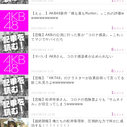
1
2021/08/14/ 2:00
コメント
【えぇ…】AKB48新作『根も葉もRumor』←これの評価w
wwwwwwwwww
1
2021/08/14/ 1:30
コメント
【悲報】AKBの公演に行った客が『コロナ感染』←これっ
てマジでヤバイだろ
0
2021/08/14/ 0:45
コメント
【ヤバい】AKBさん、コロナ感染者が止められない
0
2021/08/14/ 0:15
コメント
【悲報】『HKT48』のクラスターが自業自得って言ってる
奴これ見ろよwwwwwwww
1
2021/08/13/ 12:00
コメント
【悲報】松井玲奈さん、コロナの危険度よりも『サムネイ
ル』が目立ってしまうwwwwww
1
2021/08/12/ 13:00
コメント
【超絶朗報】俺たちの松井珠理奈、圧倒的な力で何かに成
功する！！！！！！！！