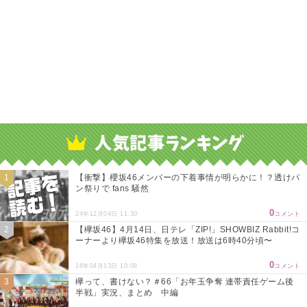
【衝撃】櫻坂46メンバーの下着事情が明らかに！？透けパ
ン祭りで fans 騒然
0
24年12月04日 11:30
コメント
【欅坂46】4月14日、日テレ「ZIP!」SHOWBIZ Rabbit!コ
ーナーより欅坂46特集を放送！放送は6時40分頃〜
0
16年04月13日 10:08
コメント
欅って、書けない？＃66「お年玉争奪 連帯責任ゲーム後
半戦」実況、まとめ 中編