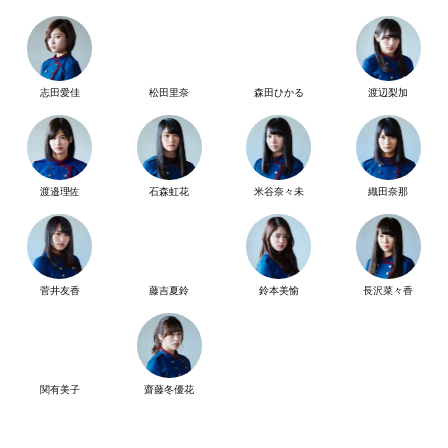
志田愛佳
松田里奈
森田ひかる
渡辺梨加
渡邉理佐
石森虹花
米谷奈々未
織田奈那
菅井友香
藤吉夏鈴
鈴本美愉
長沢菜々香
関有美子
齋藤冬優花