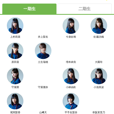
一期生
二期生
上村莉菜
井上梨名
今泉佑唯
佐藤詩織
原田葵
土生瑞穂
増本綺良
大園玲
守屋茜
守屋麗奈
小林由依
小池美波
尾関梨香
山﨑天
平手友梨奈
幸阪茉里乃