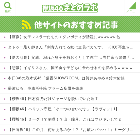
検索
メニュー
【画像】女子レスラーたちのエグいボディが話題にwwwwww 他
タトゥー彫り師さん「刺青入れてる奴は全員バカです」→30万再生ｗｗｗｗｗｗ
【夏の悲劇】父親、溺れた息子を救おうとしてﾀﾋ亡 →専門家も警鐘「救助は二次被害が多い」
【悲報】イギリスさん、国民食を子どもに食わせるのを諦めるｗｗｗｗｗｗｗ
本日8/6の乃木坂46「猫舌SHOWROOM」は筒井あやめ＆鈴木佑捺
長濱ねる、事務所移籍 フラーム所属を発表
【櫻坂46】田村保乃だけジャージを脱いでいた理由
【櫻坂46】ハリソン守屋「ゆーづのせいです」【ラヴィット!】
【櫻坂46】ミーグリで喧嘩！？山下瞳月、これはマジギレしてる
【日向坂46】この月、何かあるのか！？『お願いバッハ！』ミーグリ日程がこちら
Powered by livedoor 相互RSS