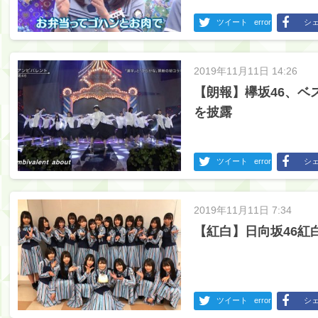
ツイート
error
シ
2019年11月11日 14:26
【朗報】欅坂46、ベ
を披露
ツイート
error
シ
2019年11月11日 7:34
【紅白】日向坂46紅
ツイート
error
シ