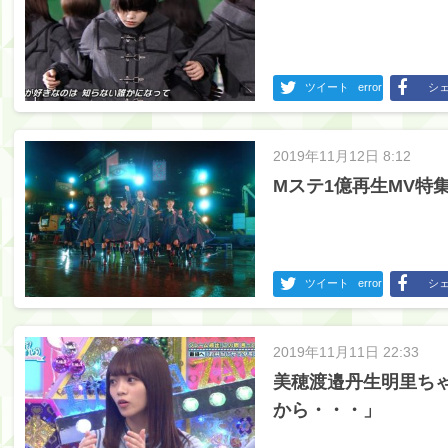
ツイート
error
シ
2019年11月12日 8:12
Mステ1億再生MV特
ツイート
error
シ
2019年11月11日 22:33
美穂渡邉丹生明里ち
から・・・」