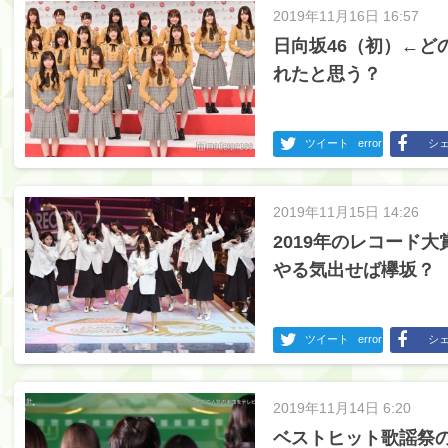
2019年11月16日 16:57
日向坂46（初）←ど
れたと思う？
ツイート
error
シ
2019年11月15日 14:26
2019年のレコード
やる気出せば欅坂？
ツイート
error
シ
2019年11月14日 6:20
ベストヒット歌謡祭