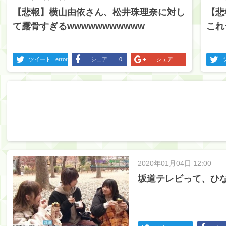
【悲報】横山由依さん、松井珠理奈に対し
【悲
て露骨すぎるwwwwwwwwwww
これ
ツイート
error
シェア
0
シェア
2020年01月04日 12:00
坂道テレビって、ひ