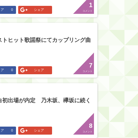
1
ェア
0
シェア
コメント
ストヒット歌謡祭にてカップリング曲
7
ェア
0
シェア
コメント
白初出場が内定 乃木坂、欅坂に続く
8
ェア
0
シェア
コメント