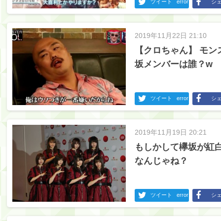
ツイート
error
シ
2019年11月22日 21:10
【クロちゃん】 モ
坂メンバーは誰？w
ツイート
error
シ
2019年11月19日 20:21
もしかして欅坂が紅
なんじゃね？
ツイート
error
シ