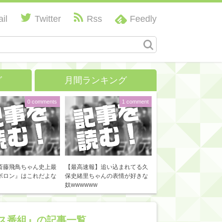
il
Twitter
Rss
Feedly
グ
月間ランキング
0 comments
1 comment
斎藤飛鳥ちゃん史上最
【最高速報】追い込まれてる久
ボロン』はこれだよな
保史緒里ちゃんの表情が好きな
奴wwwwww
ス番組』の記事一覧