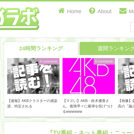
Home
About
Ma
24時間ランキング
週間ランキン
0 comments
0 comments
【速報】AKBクラスターの感染
【マズい】AKB・鈴木優香さ
【画像】
源、特定される
ん、復帰早々に爆弾を投げつけ
高の『脇
るwwwwww
『TV番組・ネット番組・ニュー