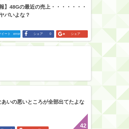
報】48Gの最近の売上・・・・・・・
ヤバいよな？
ツイート
error
シェア
0
シェア
なあいの悪いところが全部出てたよな
42