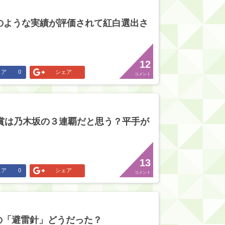
のような実績が評価されて紅白選出さ
12
ェア
0
シェア
コメント
大賞は乃木坂の３連覇だと思う？平手が
13
ェア
0
シェア
コメント
の「避雷針」どうだった？