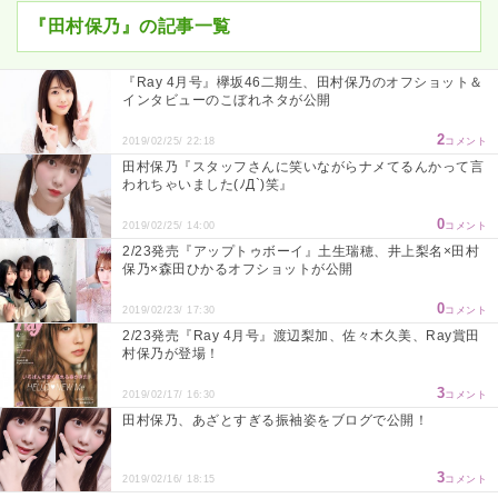
『田村保乃』の記事一覧
『Ray 4月号』欅坂46二期生、田村保乃のオフショット＆
インタビューのこぼれネタが公開
2
2019/02/25/ 22:18
コメント
田村保乃『スタッフさんに笑いながらナメてるんかって言
われちゃいました(ﾉД`)笑』
0
2019/02/25/ 14:00
コメント
2/23発売『アップトゥボーイ』土生瑞穂、井上梨名×田村
保乃×森田ひかるオフショットが公開
0
2019/02/23/ 17:30
コメント
2/23発売『Ray 4月号』渡辺梨加、佐々木久美、Ray賞田
村保乃が登場！
3
2019/02/17/ 16:30
コメント
田村保乃、あざとすぎる振袖姿をブログで公開！
3
2019/02/16/ 18:15
コメント