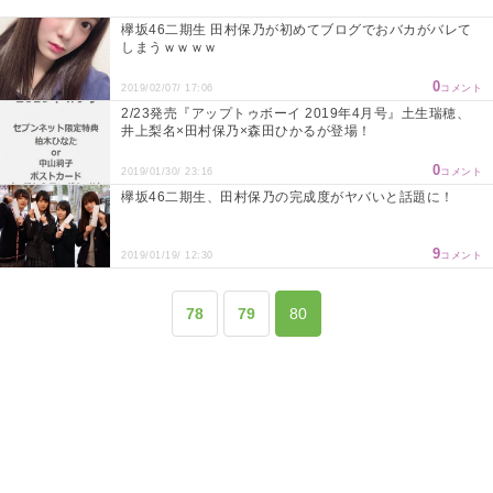
欅坂46二期生 田村保乃が初めてブログでおバカがバレて
しまうｗｗｗｗ
0
2019/02/07/ 17:06
コメント
2/23発売『アップトゥボーイ 2019年4月号』土生瑞穂、
井上梨名×田村保乃×森田ひかるが登場！
0
2019/01/30/ 23:16
コメント
欅坂46二期生、田村保乃の完成度がヤバいと話題に！
9
2019/01/19/ 12:30
コメント
78
79
80