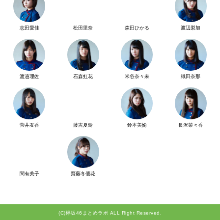
志田愛佳
松田里奈
森田ひかる
渡辺梨加
渡邉理佐
石森虹花
米谷奈々未
織田奈那
菅井友香
藤吉夏鈴
鈴本美愉
長沢菜々香
関有美子
齋藤冬優花
(C)欅坂46まとめラボ ALL Right Reserved.