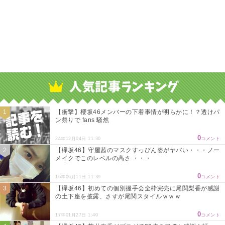
【衝撃】櫻坂46メンバーの下着事情が明らかに！？透けパ
ン祭りで fans 騒然
0
24年12月04日 11:30
コメント
【欅坂46】守屋茜のマスクすっぴん姿がヤバい・・・ノー
メイクでこのレベルの高さ ・・・
0
16年06月11日 11:39
コメント
【欅坂46】初めての個別握手会全枠完売に尾関梨香が感謝
の土下座を披露、さすが尾関スタイルｗｗｗ
0
17年01月27日 1:40
コメント