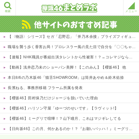
検索
メニュー
【〈物語〉シリーズ】セガ「忍野忍」「斧乃木余接」プライズフィギュア【彩色原型公開】
職場を襲う歩く香害お局！プロレスラー風の見た目で自分を「〇〇ちゃん」呼び、部下を鬱病で何人も潰してお菓子賄賂でウハウハwｗｗ
【速報】NHK職員が番組出演タレントから性被害！？←コレマジならヤバくねーか？
【動画】浅井恋乃未のショーパン美脚！【このみん】【櫻坂46】 他
本日8/6の乃木坂46「猫舌SHOWROOM」は筒井あやめ＆鈴木佑捺
長濱ねる、事務所移籍 フラーム所属を発表
【櫻坂46】田村保乃だけジャージを脱いでいた理由
【櫻坂46】ハリソン守屋「ゆーづのせいです」【ラヴィット!】
【櫻坂46】ミーグリで喧嘩！？山下瞳月、これはマジギレしてる
【日向坂46】この月、何かあるのか！？『お願いバッハ！』ミーグリ日程がこちら
Powered by livedoor 相互RSS