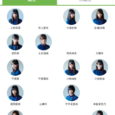
上村莉菜
井上梨名
今泉佑唯
佐藤詩織
原田葵
土生瑞穂
増本綺良
大園玲
守屋茜
守屋麗奈
小林由依
小池美波
尾関梨香
山﨑天
平手友梨奈
幸阪茉里乃