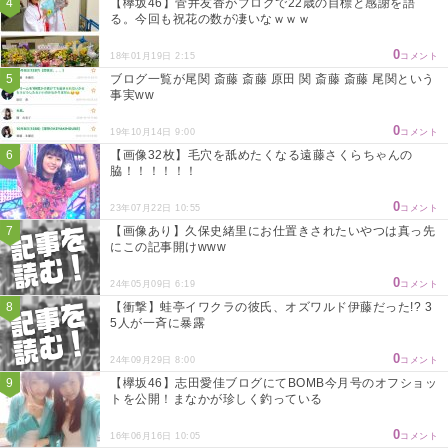
【欅坂46】菅井友香がブログで22歳の目標と感謝を語
る。今回も祝花の数が凄いなｗｗｗ
0
18年01月19日 2:15
コメント
ブログ一覧が尾関 斎藤 斎藤 原田 関 斎藤 斎藤 尾関という
事実ww
0
19年10月14日 9:00
コメント
【画像32枚】毛穴を舐めたくなる遠藤さくらちゃんの
脇！！！！！！
0
23年07月22日 10:55
コメント
【画像あり】久保史緒里にお仕置きされたいやつは真っ先
にこの記事開けwww
0
24年05月09日 6:19
コメント
【衝撃】蛙亭イワクラの彼氏、オズワルド伊藤だった!? 3
5人が一斉に暴露
0
24年09月29日 8:00
コメント
【欅坂46】志田愛佳ブログにてBOMB今月号のオフショッ
トを公開！まなかが珍しく釣っている
0
16年06月16日 10:05
コメント