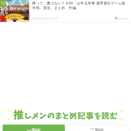
欅って、書けない？＃66「お年玉争奪 連帯責任ゲーム後
半戦」実況、まとめ 中編
0
17年01月30日 3:18
コメント
一期生
二期生