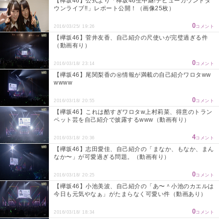
【欅坂46】公式より「欅坂46生中継!デビューカウントダ
ウンライブ!!」レポート公開！（画像25枚）
0
2016/03/25/ 19:26
コメント
【欅坂46】菅井友香、自己紹介の尺使いが完璧過ぎる件
（動画有り）
0
2016/03/18/ 23:14
コメント
【欅坂46】尾関梨香の㊙情報が満載の自己紹介ワロタww
wwww
0
2016/03/18/ 20:55
コメント
【欅坂46】これは酷すぎワロタw上村莉菜、得意のトラン
ペット芸を自己紹介で披露するwww（動画有り）
4
2016/03/18/ 20:36
コメント
【欅坂46】志田愛佳、自己紹介の「まなか、もなか、まん
なか〜」が可愛過ぎる問題。（動画有り）
0
2016/03/18/ 20:25
コメント
【欅坂46】小池美波、自己紹介の「あ〜＾小池のカエルは
今日も元気やなぁ」がたまらなく可愛い件（動画あり）
0
2016/03/18/ 18:34
コメント