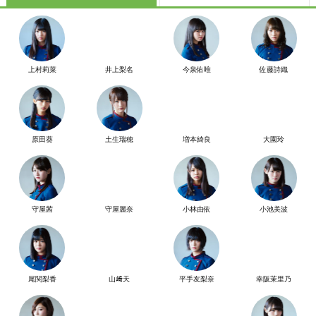
上村莉菜
井上梨名
今泉佑唯
佐藤詩織
原田葵
土生瑞穂
増本綺良
大園玲
守屋茜
守屋麗奈
小林由依
小池美波
尾関梨香
山﨑天
平手友梨奈
幸阪茉里乃