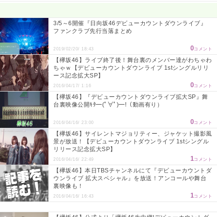
Powered by livedoor 相互RSS
3/5～6開催『日向坂46デビューカウントダウンライブ』
ファンクラブ先行当落まとめ
0
2019/02/20/ 18:43
コメント
【欅坂46】ライブ終了後！舞台裏のメンバー達がわちゃわ
ちゃｗ【デビューカウントダウンライブ 1stシングルリリ
ース記念拡大SP】
0
2016/04/17/ 1:16
コメント
【欅坂46】『デビューカウントダウンライブ拡大SP』舞
台裏映像公開ｷﾀ━(ﾟ∀ﾟ)━!（動画有り）
0
2016/04/16/ 23:00
コメント
【欅坂46】サイレントマジョリティー、ジャケット撮影風
景が放送！【デビューカウントダウンライブ 1stシングル
リリース記念拡大SP】
1
2016/04/16/ 22:49
コメント
【欅坂46】本日TBSチャンネルにて『デビューカウントダ
ウンライブ 拡大スペシャル』を放送！アンコールや舞台
裏映像も！
1
2016/04/16/ 16:43
コメント