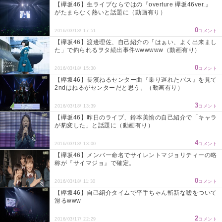
【欅坂46】生ライブならではの『overture 欅坂46ver.』
がたまらなく熱いと話題に（動画有り）
0
2016/03/18/ 17:51
コメント
【欅坂46】渡邊理佐、自己紹介の「はぁい、よく出来まし
た」で釣られるヲタ続出事件wwwwww（動画有り）
0
2016/03/18/ 15:30
コメント
【欅坂46】長濱ねるセンター曲『乗り遅れたバス』を見て
2ndはねるがセンターだと思う。（動画有り）
3
2016/03/18/ 13:39
コメント
【欅坂46】昨日のライブ、鈴本美愉の自己紹介で「キャラ
が豹変した」と話題に（動画有り）
4
2016/03/18/ 13:00
コメント
【欅坂46】メンバー命名でサイレントマジョリティーの略
称が『サイマジョ』で確定。
0
2016/03/18/ 11:30
コメント
【欅坂46】自己紹介タイムで平手ちゃん斬新な嘘をついて
滑るwww
2
2016/03/17/ 22:29
コメント