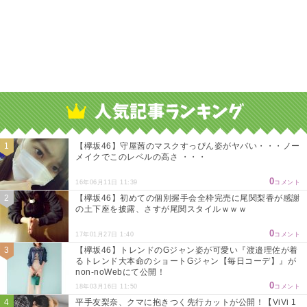
【欅坂46】守屋茜のマスクすっぴん姿がヤバい・・・ノー
メイクでこのレベルの高さ ・・・
0
16年06月11日 11:39
コメント
【欅坂46】初めての個別握手会全枠完売に尾関梨香が感謝
の土下座を披露、さすが尾関スタイルｗｗｗ
0
17年01月27日 1:40
コメント
【欅坂46】トレンドのGジャン姿が可愛い『渡邉理佐が着
るトレンド大本命のショートGジャン【毎日コーデ】』が
non-noWebにて公開！
0
18年03月16日 11:50
コメント
平手友梨奈、クマに抱きつく先行カットが公開！【ViVi 1