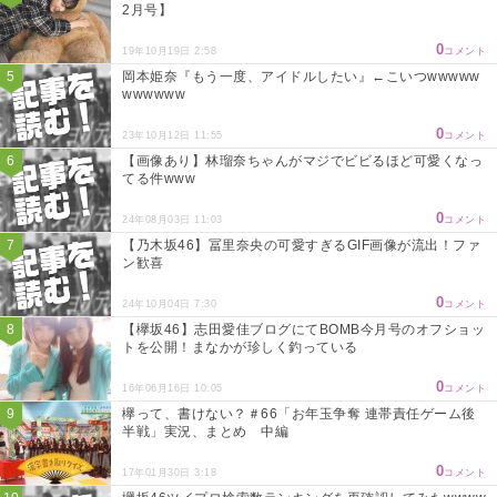
2月号】
0
19年10月19日 2:58
コメント
岡本姫奈『もう一度、アイドルしたい』←こいつwwwww
wwwwww
0
23年10月12日 11:55
コメント
【画像あり】林瑠奈ちゃんがマジでビビるほど可愛くなっ
てる件www
0
24年08月03日 11:03
コメント
【乃木坂46】冨里奈央の可愛すぎるGIF画像が流出！ファ
ン歓喜
0
24年10月04日 7:30
コメント
【欅坂46】志田愛佳ブログにてBOMB今月号のオフショッ
トを公開！まなかが珍しく釣っている
0
16年06月16日 10:05
コメント
欅って、書けない？＃66「お年玉争奪 連帯責任ゲーム後
半戦」実況、まとめ 中編
0
17年01月30日 3:18
コメント