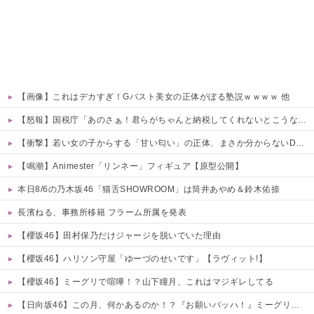
【画像】これはデカすぎ！Gバスト美女の正体がぼる塾説ｗｗｗｗ 他
【怒報】国税庁「あのさぁ！君らがちゃんと納税してくれないとこうなっちゃうけどどうする？！」←これw w w w w w w w
【衝撃】若い女の子からする「甘い匂い」の正体、まさか分からないDTなんておらんよな？よな？w w w w w w w w w w w
【鳴潮】Animester「リンネー」フィギュア【原型公開】
本日8/6の乃木坂46「猫舌SHOWROOM」は筒井あやめ＆鈴木佑捺
長濱ねる、事務所移籍 フラーム所属を発表
【櫻坂46】田村保乃だけジャージを脱いでいた理由
【櫻坂46】ハリソン守屋「ゆーづのせいです」【ラヴィット!】
【櫻坂46】ミーグリで喧嘩！？山下瞳月、これはマジギレしてる
【日向坂46】この月、何かあるのか！？『お願いバッハ！』ミーグリ日程がこちら