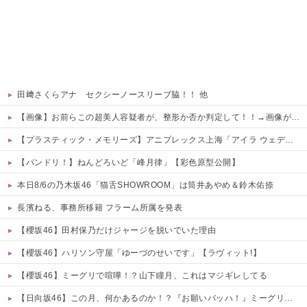
田﨑さくらアナ セクシーノースリーブ脇！！ 他
【画像】お前らこの超美人容疑者が、整形か否か判定して！！→画像がこちらw w w w w w w w w w
【プラスティック・メモリーズ】アニプレックス上海「アイラ ウェディングドレスVer.」フィギュア【予約開始】
【バンドリ！】ねんどろいど「峰月律」【彩色原型公開】
本日8/6の乃木坂46「猫舌SHOWROOM」は筒井あやめ＆鈴木佑捺
長濱ねる、事務所移籍 フラーム所属を発表
【櫻坂46】田村保乃だけジャージを脱いでいた理由
【櫻坂46】ハリソン守屋「ゆーづのせいです」【ラヴィット!】
【櫻坂46】ミーグリで喧嘩！？山下瞳月、これはマジギレしてる
【日向坂46】この月、何かあるのか！？『お願いバッハ！』ミーグリ日程がこちら