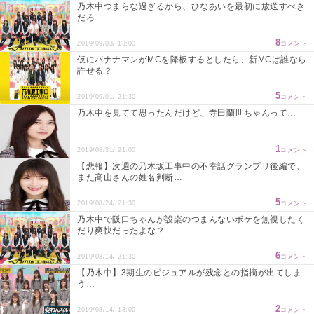
乃木中つまらな過ぎるから、ひなあいを最初に放送すべき
だろ
8
2019/09/03/ 13:00
コメント
仮にバナナマンがMCを降板するとしたら、新MCは誰なら
許せる？
5
2019/09/01/ 21:30
コメント
乃木中を見てて思ったんだけど、寺田蘭世ちゃんって…
1
2019/08/31/ 21:00
コメント
【悲報】次週の乃木坂工事中の不幸話グランプリ後編で、
また高山さんの姓名判断…
5
2019/08/24/ 21:30
コメント
乃木中で阪口ちゃんが設楽のつまんないボケを無視したく
だり爽快だったよな？
6
2019/08/14/ 21:30
コメント
【乃木中】3期生のビジュアルが残念との指摘が出てしま
う…
2
2019/08/14/ 13:00
コメント