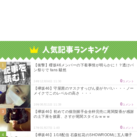
【衝撃】櫻坂46メンバーの下着事情が明らかに！？透けパ
ン祭りで fans 騒然
0
24年12月04日 11:30
コメント
【欅坂46】守屋茜のマスクすっぴん姿がヤバい・・・ノー
メイクでこのレベルの高さ ・・・
0
16年06月11日 11:39
コメント
【欅坂46】初めての個別握手会全枠完売に尾関梨香が感謝
の土下座を披露、さすが尾関スタイルｗｗｗ
0
17年01月27日 1:40
コメント
【欅坂46】1/18配信 石森虹花のSHOWROOMに五人囃子