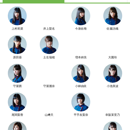
上村莉菜
井上梨名
今泉佑唯
佐藤詩織
原田葵
土生瑞穂
増本綺良
大園玲
守屋茜
守屋麗奈
小林由依
小池美波
尾関梨香
山﨑天
平手友梨奈
幸阪茉里乃