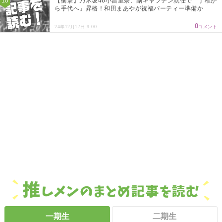
【衝撃】乃木坂46小吉里奈、副キャプテン就任で「丁稚か
ら手代へ」昇格！和田まあやが祝福パーティー準備か
0
24年12月17日 9:00
コメント
一期生
二期生