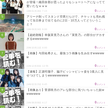
が登場！織田奈那が思ったよりもショートヘアになってて
驚いたなｗｗｗ
0
18年01月18日 7:15
コメント
アリーナ削ってスタンド空席だらけで、チケットも売れ残
って当日券まで出てるのに2日・10万人ってどういうこ
と？
0
19年09月24日 9:00
コメント
【超絶朗報】幸阪茉里乃さんの『茉里乃』の部分がデカす
ぎるwwwwwww
0
20年10月11日 4:00
コメント
【画像】与田祐希さん、最強コラ画像を生み出すwwwww
w
0
22年12月30日 12:55
コメント
【速報】正源司陽子、脇汗ビッシャビシャ姿を1億人に見
せつけてしまうwwwwwwwww
0
24年02月15日 9:45
コメント
【画像あり】菅原咲月のアレな部分に気づいちゃった奴w
wwwwww
0
24年08月09日 4:17
コメント