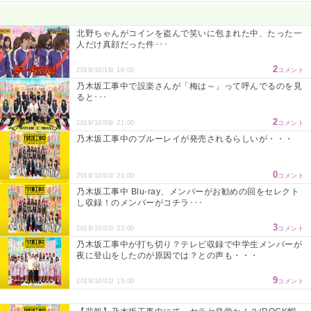
Powered by livedoor 相互RSS
北野ちゃんがコインを盗んで笑いに包まれた中、たった一
人だけ真顔だった件･･･
2
2019/10/16/ 16:00
コメント
乃木坂工事中で設楽さんが「梅は～」って呼んでるのを見
ると･･･
2
2019/10/08/ 21:00
コメント
乃木坂工事中のブルーレイが発売されるらしいが・・・
0
2019/10/03/ 21:00
コメント
乃木坂工事中 Blu-ray、メンバーがお勧めの回をセレクト
し収録！のメンバーがコチラ･･･
3
2019/10/02/ 23:00
コメント
乃木坂工事中が打ち切り？テレビ収録で中学生メンバーが
夜に登山をしたのが原因では？との声も・・・
9
2019/10/01/ 15:00
コメント