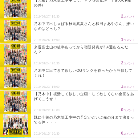
【悲報】乃木坂工事中にて、ヤラセ発覚か！？(ROCK帽
の件)
2
2019/09/27/ 19:30
コメント
乃木中で出しゃばる秋元真夏さんと和田まあやさん、嫌い
なのはどっち？
1
2019/09/26/ 16:00
コメント
来週富士山の後半あってから宿題発表が3,4週あるんだ
ろ？
2
2019/09/24/ 20:30
コメント
乃木中に出てきて欲しいOGランクを作ったから評価して
くれ！
3
2019/09/23/ 16:00
コメント
【乃木中】復活して欲しい企画・して欲しくない企画をあ
げてこうぜ！
0
2019/09/22/ 16:00
コメント
既に今後の乃木坂工事中の予定がだいぶ先の分まで決まっ
てる件・・・
0
2019/09/15/ 20:30
コメント