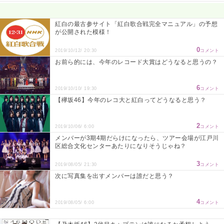
Powered by livedoor 相互RSS
紅白の最古参サイト「紅白歌合戦完全マニュアル」の予想
が公開された模様！
0
2019/10/12/ 20:30
コメント
お前ら的には、今年のレコード大賞はどうなると思うの？
6
2019/10/10/ 19:30
コメント
【欅坂46】今年のレコ大と紅白ってどうなると思う？
2
2019/10/06/ 6:00
コメント
メンバーが3期4期だらけになったら、ツアー会場が江戸川
区総合文化センターあたりになりそうじゃね？
3
2019/08/05/ 21:30
コメント
次に写真集を出すメンバーは誰だと思う？
4
2019/08/05/ 6:00
コメント