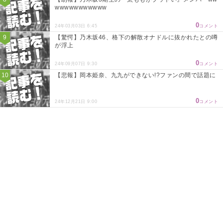
wwwwwwwwwww
0
24年03月03日 6:45
コメント
【驚愕】乃木坂46、格下の解散オナドルに抜かれたとの噂
が浮上
0
24年09月07日 9:30
コメント
【悲報】岡本姫奈、九九ができない!?ファンの間で話題に
0
24年12月21日 9:00
コメント