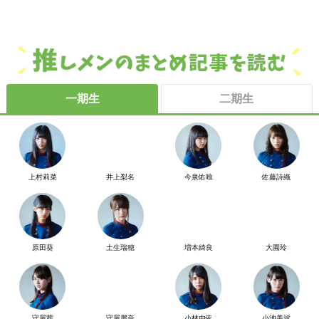
一期生
二期生
上村莉菜
井上梨名
今泉佑唯
佐藤詩織
原田葵
土生瑞穂
増本綺良
大園玲
守屋茜
守屋麗奈
小林由依
小池美波