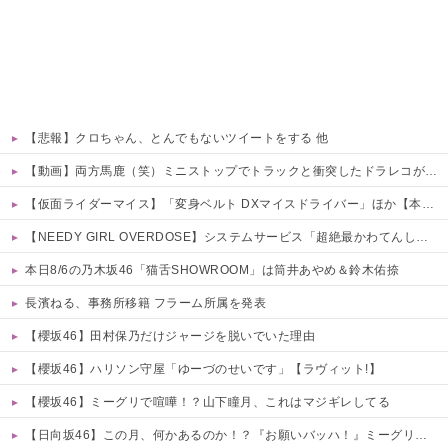
【悲報】クロちゃん、とんでもないツイートをする 他
【動画】両方馬鹿（笑）ミニストップでトラックと衝突したドラレコが（ノ∇`）
【仮面ライダーマイス】「変身ベルト DXマイスドライバー」ほか【本日予約開始！】
【NEEDY GIRL OVERDOSE】システムサービス「超絶最かわてんしちゃん」プライズフィギュア【彩色原型公開】
本日8/6の乃木坂46「猫舌SHOWROOM」は筒井あやめ＆鈴木佑捺
長濱ねる、事務所移籍 フラーム所属を発表
【櫻坂46】田村保乃だけジャージを脱いでいた理由
【櫻坂46】ハリソン守屋「ゆーづのせいです」【ラヴィット!】
【櫻坂46】ミーグリで喧嘩！？山下瞳月、これはマジギレしてる
【日向坂46】この月、何かあるのか！？『お願いバッハ！』ミーグリ日程がこちら