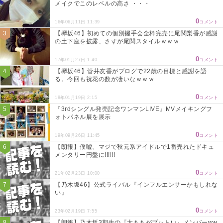
メイクでこのレベルの高さ ・・・
0
16年06月11日 11:39
コメント
【欅坂46】初めての個別握手会全枠完売に尾関梨香が感謝
の土下座を披露、さすが尾関スタイルｗｗｗ
0
17年01月27日 1:40
コメント
【欅坂46】菅井友香がブログで22歳の目標と感謝を語
る。今回も祝花の数が凄いなｗｗｗ
0
18年01月19日 2:15
コメント
『3rdシングル発売記念ワンマンLIVE』MVメイキングフ
ォトパネル展を展示
0
19年09月26日 11:45
コメント
【朗報】僕嘘、マジで秋元系アイドルで1番売れたドキュ
メンタリー円盤に!!!!!!
0
21年02月23日 10:00
コメント
【乃木坂46】公式ライバル『インフルエンサーかもしれな
い』
0
23年02月19日 7:55
コメント
【朗報】乃木坂3期生の『太ももがブットい』メンバーww