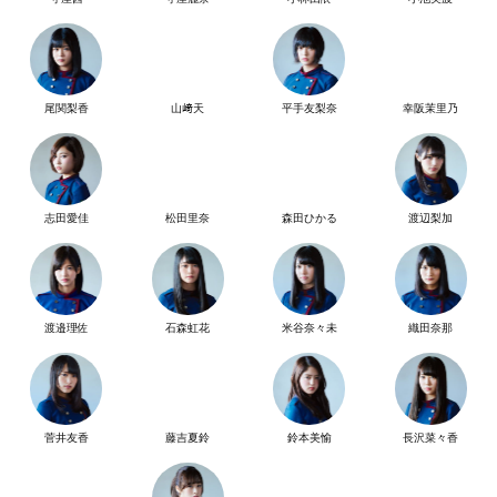
尾関梨香
山﨑天
平手友梨奈
幸阪茉里乃
志田愛佳
松田里奈
森田ひかる
渡辺梨加
渡邉理佐
石森虹花
米谷奈々未
織田奈那
菅井友香
藤吉夏鈴
鈴本美愉
長沢菜々香