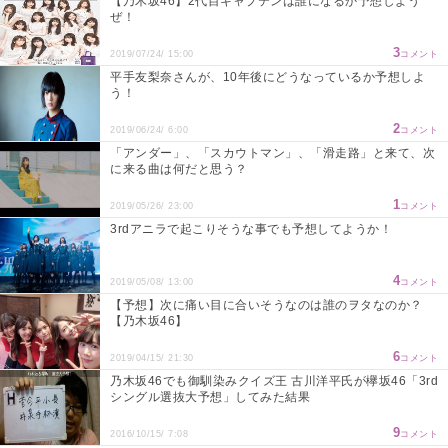
【乃木坂46】2代目キャプテンは誰になるか予想しよう
ぜ！
3
2019/07/24/ 15:00
コメント
平手友梨奈さんが、10年後にどうなっているか予想しよ
う！
2
2019/06/24/ 6:00
コメント
「アンダー」、「スカウトマン」、「滑走路」と来て、次
に来る曲は何だと思う？
1
2019/05/26/ 23:00
コメント
3rdアニラで起こりそうな事でも予想してようか！
4
2019/05/08/ 13:00
コメント
【予想】次に痛い目に合いそうなのは誰のヲタなのか？
【乃木坂46】
6
2019/04/15/ 21:30
コメント
乃木坂46でも御馴染みクイズ王 古川洋平氏が欅坂46「3rd
シングル選抜大予想」してみた結果
9
2016/10/15/ 7:08
コメント