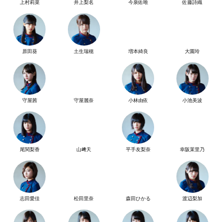
上村莉菜
井上梨名
今泉佑唯
佐藤詩織
原田葵
土生瑞穂
増本綺良
大園玲
守屋茜
守屋麗奈
小林由依
小池美波
尾関梨香
山﨑天
平手友梨奈
幸阪茉里乃
志田愛佳
松田里奈
森田ひかる
渡辺梨加