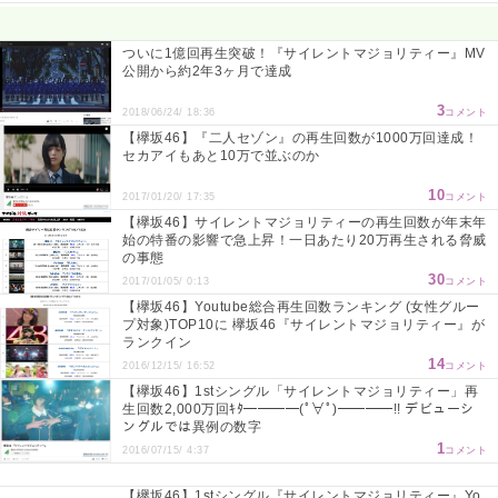
Powered by livedoor 相互RSS
ついに1億回再生突破！『サイレントマジョリティー』MV
公開から約2年3ヶ月で達成
3
2018/06/24/ 18:36
コメント
【欅坂46】『二人セゾン』の再生回数が1000万回達成！
セカアイもあと10万で並ぶのか
10
2017/01/20/ 17:35
コメント
【欅坂46】サイレントマジョリティーの再生回数が年末年
始の特番の影響で急上昇！一日あたり20万再生される脅威
の事態
30
2017/01/05/ 0:13
コメント
【欅坂46】Youtube総合再生回数ランキング (女性グルー
プ対象)TOP10に 欅坂46『サイレントマジョリティー』が
ランクイン
14
2016/12/15/ 16:52
コメント
【欅坂46】1stシングル「サイレントマジョリティー」再
生回数2,000万回ｷﾀ━━━━(ﾟ∀ﾟ)━━━━!! デビューシ
ングルでは異例の数字
1
2016/07/15/ 4:37
コメント
【欅坂46】1stシングル『サイレントマジョリティー』Yo