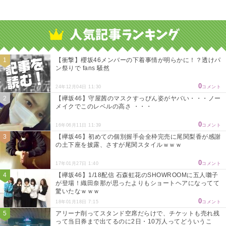
【衝撃】櫻坂46メンバーの下着事情が明らかに！？透けパ
ン祭りで fans 騒然
0
24年12月04日 11:30
コメント
【欅坂46】守屋茜のマスクすっぴん姿がヤバい・・・ノー
メイクでこのレベルの高さ ・・・
0
16年06月11日 11:39
コメント
【欅坂46】初めての個別握手会全枠完売に尾関梨香が感謝
の土下座を披露、さすが尾関スタイルｗｗｗ
0
17年01月27日 1:40
コメント
【欅坂46】1/18配信 石森虹花のSHOWROOMに五人囃子
が登場！織田奈那が思ったよりもショートヘアになってて
驚いたなｗｗｗ
0
18年01月18日 7:15
コメント
アリーナ削ってスタンド空席だらけで、チケットも売れ残
って当日券まで出てるのに2日・10万人ってどういうこ