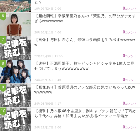
と？
0
19年09月24日 9:00
コメント
【超絶朗報】幸阪茉里乃さんの『茉里乃』の部分がデカす
ぎるwwwwwww
0
20年10月11日 4:00
コメント
【画像】与田祐希さん、最強コラ画像を生み出すwwwww
w
0
22年12月30日 12:55
コメント
【速報】正源司陽子、脇汗ビッシャビシャ姿を1億人に見
せつけてしまうwwwwwwwww
0
24年02月15日 9:45
コメント
【画像あり】菅原咲月のアレな部分に気づいちゃった奴w
wwwwww
0
24年08月09日 4:17
コメント
【衝撃】乃木坂46小吉里奈、副キャプテン就任で「丁稚か
ら手代へ」昇格！和田まあやが祝福パーティー準備か
0
24年12月17日 9:00
コメント