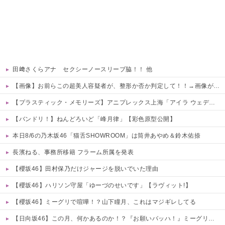
田﨑さくらアナ セクシーノースリーブ脇！！ 他
【画像】お前らこの超美人容疑者が、整形か否か判定して！！→画像がこちらw w w w w w w w w w
【プラスティック・メモリーズ】アニプレックス上海「アイラ ウェディングドレスVer.」フィギュア【予約開始】
【バンドリ！】ねんどろいど「峰月律」【彩色原型公開】
本日8/6の乃木坂46「猫舌SHOWROOM」は筒井あやめ＆鈴木佑捺
長濱ねる、事務所移籍 フラーム所属を発表
【櫻坂46】田村保乃だけジャージを脱いでいた理由
【櫻坂46】ハリソン守屋「ゆーづのせいです」【ラヴィット!】
【櫻坂46】ミーグリで喧嘩！？山下瞳月、これはマジギレしてる
【日向坂46】この月、何かあるのか！？『お願いバッハ！』ミーグリ日程がこちら