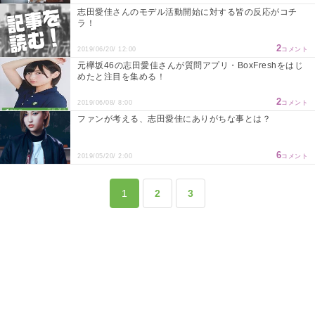
志田愛佳さんのモデル活動開始に対する皆の反応がコチ
ラ！
2
2019/06/20/ 12:00
コメント
元欅坂46の志田愛佳さんが質問アプリ・BoxFreshをはじ
めたと注目を集める！
2
2019/06/08/ 8:00
コメント
ファンが考える、志田愛佳にありがちな事とは？
6
2019/05/20/ 2:00
コメント
1
2
3