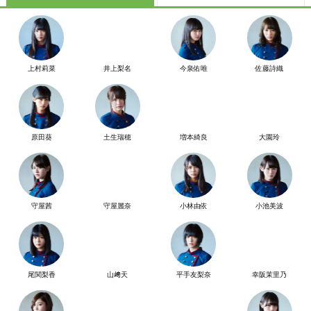
上村莉菜
井上梨名
今泉佑唯
佐藤詩織
原田葵
土生瑞穂
増本綺良
大園玲
守屋茜
守屋麗奈
小林由依
小池美波
尾関梨香
山﨑天
平手友梨奈
幸阪茉里乃