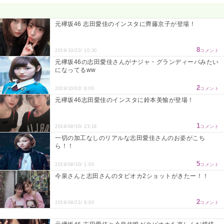
元欅坂46 志田愛佳のインスタに齊藤京子が登場！
8
2019/10/22/ 10:30
コメント
元欅坂46の志田愛佳さんがナジャ・グランディーバみたい
になってるww
2
2019/10/02/ 8:00
コメント
元欅坂46志田愛佳のインスタに鈴本美愉が登場！
1
2019/09/30/ 23:18
コメント
一切の加工なしのリアルな志田愛佳さんのお姿がこち
ら！！
5
2019/09/30/ 1:00
コメント
今泉さんと志田さんのタピオカ2ショットがきたー！！
2
2019/09/21/ 8:00
コメント