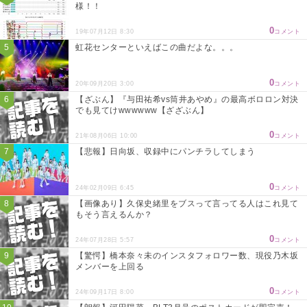
様！！
0
19年07月12日 8:30
コメント
虹花センターといえばこの曲だよな。。。
0
20年09月20日 3:00
コメント
【ざぶん】『与田祐希vs筒井あやめ』の最高ボロロン対決
でも見てけwwwwww【ざざぶん】
0
21年08月06日 10:00
コメント
【悲報】日向坂、収録中にパンチラしてしまう
0
24年02月09日 6:45
コメント
【画像あり】久保史緒里をブスって言ってる人はこれ見て
もそう言えるんか？
0
24年07月28日 5:57
コメント
【驚愕】橋本奈々未のインスタフォロワー数、現役乃木坂
メンバーを上回る
0
24年09月17日 8:00
コメント