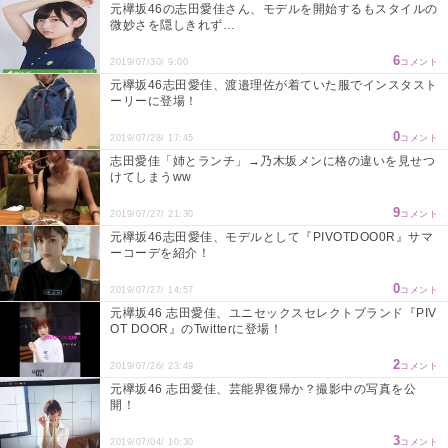
元欅坂46の志田愛佳さん、モデルを開始するもスタイルの
微妙さを隠しきれず…
6
2019/07/30/ 9:00
コメント
元欅坂46志田愛佳、渡邉理佐が着ていた服でインスタスト
ーリーに登場！
0
2019/07/28/ 17:45
コメント
志田愛佳「姉とランチ」→乃木坂メンに格の違いを見せつ
けてしまうww
9
2019/07/27/ 21:30
コメント
元欅坂46志田愛佳、モデルとして『PIVOTDOO0R』サマ
ーコーデを紹介！
0
2019/07/27/ 14:57
コメント
元欅坂46 志田愛佳、ユニセックスセレクトブランド『PIV
OT DOOR』のTwitterに登場！
2
2019/07/26/ 23:49
コメント
元欅坂46 志田愛佳、芸能界復帰か？撮影中の写真を公
開！
3
2019/07/04/ 10:30
コメント