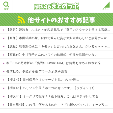
検索
メニュー
【朗報】姫路市、ふるさと納税返礼品で「選手のアタックを受ける高級SM」ｗｗｗｗ 他
【画像】本田望結の妹、姉妹で並んだ姿が大変素晴らしいと話題にw w w w w w w
【悲報】思春期の娘に「キモッ」と言われたお父さん、グレるｗｗｗｗｗｗｗ
【写真付】中川翔子さんのハワイの結婚式、何故か旦那がいない
本日8/6の乃木坂46「猫舌SHOWROOM」は筒井あやめ＆鈴木佑捺
長濱ねる、事務所移籍 フラーム所属を発表
【櫻坂46】田村保乃だけジャージを脱いでいた理由
【櫻坂46】ハリソン守屋「ゆーづのせいです」【ラヴィット!】
【櫻坂46】ミーグリで喧嘩！？山下瞳月、これはマジギレしてる
【日向坂46】この月、何かあるのか！？『お願いバッハ！』ミーグリ日程がこちら
Powered by livedoor 相互RSS