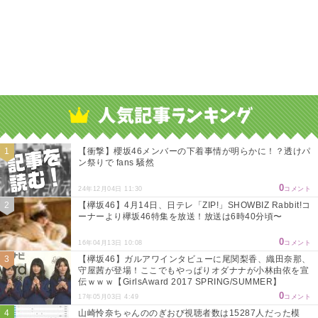
【衝撃】櫻坂46メンバーの下着事情が明らかに！？透けパ
ン祭りで fans 騒然
0
24年12月04日 11:30
コメント
【欅坂46】4月14日、日テレ「ZIP!」SHOWBIZ Rabbit!コ
ーナーより欅坂46特集を放送！放送は6時40分頃〜
0
16年04月13日 10:08
コメント
【欅坂46】ガルアワインタビューに尾関梨香、織田奈那、
守屋茜が登場！ここでもやっぱりオダナナが小林由依を宣
伝ｗｗｗ【GirlsAward 2017 SPRING/SUMMER】
0
17年05月03日 4:49
コメント
山崎怜奈ちゃんののぎおび視聴者数は15287人だった模