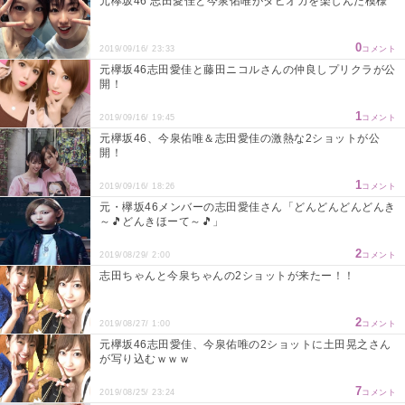
元欅坂46 志田愛佳と今泉佑唯がタピオカを楽しんだ模様
0
2019/09/16/ 23:33
コメント
元欅坂46志田愛佳と藤田ニコルさんの仲良しプリクラが公
開！
1
2019/09/16/ 19:45
コメント
元欅坂46、今泉佑唯＆志田愛佳の激熱な2ショットが公
開！
1
2019/09/16/ 18:26
コメント
元・欅坂46メンバーの志田愛佳さん「どんどんどんどんき
～🎵どんきほーて～🎵」
2
2019/08/29/ 2:00
コメント
志田ちゃんと今泉ちゃんの2ショットが来たー！！
2
2019/08/27/ 1:00
コメント
元欅坂46志田愛佳、今泉佑唯の2ショットに土田晃之さん
が写り込むｗｗｗ
7
2019/08/25/ 23:24
コメント