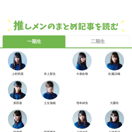
一期生
二期生
上村莉菜
井上梨名
今泉佑唯
佐藤詩織
原田葵
土生瑞穂
増本綺良
大園玲