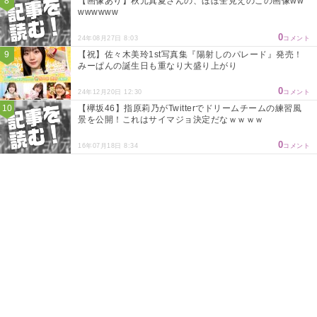
【画像あり】秋元真夏さんの、ほぼ全見えのこの画像ww
wwwwww
0
24年08月27日 8:03
コメント
【祝】佐々木美玲1st写真集『陽射しのパレード』発売！
みーぱんの誕生日も重なり大盛り上がり
0
24年12月20日 12:30
コメント
【欅坂46】指原莉乃がTwitterでドリームチームの練習風
景を公開！これはサイマジョ決定だなｗｗｗｗ
0
16年07月18日 8:34
コメント