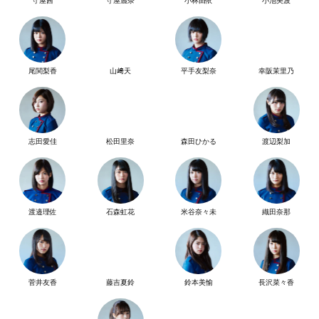
守屋茜
守屋麗奈
小林由依
小池美波
尾関梨香
山﨑天
平手友梨奈
幸阪茉里乃
志田愛佳
松田里奈
森田ひかる
渡辺梨加
渡邉理佐
石森虹花
米谷奈々未
織田奈那
菅井友香
藤吉夏鈴
鈴本美愉
長沢菜々香