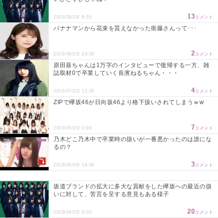
13
2019/09/24/ 8:00
コメント
バナナマンから花束を貰えなかった衛藤さんって･･･
2
2019/09/23/ 20:00
コメント
原田葵ちゃんは1万字のインタビューで復帰する一方、雑
誌取材0で卒業していく長濱ねるちゃん・・・
4
2019/07/22/ 12:00
コメント
ZIPで欅坂46が日向坂46より格下扱いされてしまうｗw
7
2019/05/20/ 0:00
コメント
乃木どこ乃木中で卒業時の扱いが一番悪かったのは誰にな
るの？
3
2019/05/06/ 16:00
コメント
坂道ブランドの拡大に多大な貢献をした欅坂への最近の扱
いに対して、苦言を呈する意見もある様子
20
2019/04/25/ 9:00
コメント