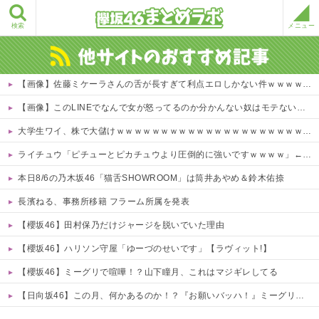
検索
メニュー
【画像】佐藤ミケーラさんの舌が長すぎて利点エロしかない件ｗｗｗｗｗ 他
【画像】このLINEでなんで女が怒ってるのか分かんない奴はモテない奴確定らしい←お前らは勿論わかるよな？？？？？？？
大学生ワイ、株で大儲けｗｗｗｗｗｗｗｗｗｗｗｗｗｗｗｗｗｗｗｗｗｗｗ
ライチュウ「ピチューとピカチュウより圧倒的に強いですｗｗｗｗ」←こいつが不人気な理由
本日8/6の乃木坂46「猫舌SHOWROOM」は筒井あやめ＆鈴木佑捺
長濱ねる、事務所移籍 フラーム所属を発表
【櫻坂46】田村保乃だけジャージを脱いでいた理由
【櫻坂46】ハリソン守屋「ゆーづのせいです」【ラヴィット!】
【櫻坂46】ミーグリで喧嘩！？山下瞳月、これはマジギレしてる
【日向坂46】この月、何かあるのか！？『お願いバッハ！』ミーグリ日程がこちら
Powered by livedoor 相互RSS