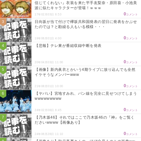
信じてくれない』衣装を来た平手友梨奈・原田葵・小池美
波に似たキャラクターが登場！ｗｗｗ
0
17年02月03日 6:53
コメント
日向坂が当て付けで欅坂共和国発表の翌日に発表をかぶせ
たのでは？と勘繰る人もいる模様・・・
0
19年06月01日 4:00
コメント
【悲報】テレ東が番組収録中断を発表
0
20年04月03日 11:00
コメント
【画像】新内眞衣とかいう4期ライブに放り込んでも全然
イケそうなメンバーwww
0
21年08月01日 10:00
コメント
【ヤバい】宮地すみれ、パン線を完全に見せつけてしまう
wwwwwwwww
0
24年02月08日 6:45
コメント
【乃木坂46】それではここで乃木坂46の『神』をご覧く
ださいwwww【画像あり】
0
24年06月28日 11:10
コメント