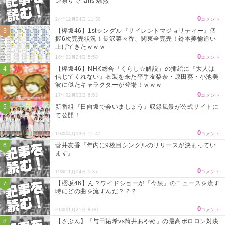
ン祭りで fans 騒然
0
24年12月04日 11:30
コメント
【欅坂46】1stシングル『サイレントマジョリティー』個
握6次完売状況！長沢菜々香、関東全完売！鈴本美愉追い
上げてきたｗｗｗ
0
16年03月24日 5:58
コメント
【欅坂46】NHK総合「くらし☆解説」の挿絵に『大人は
信じてくれない』衣装を来た平手友梨奈・原田葵・小池美
波に似たキャラクターが登場！ｗｗｗ
0
17年02月03日 6:53
コメント
新番組『日向坂で会いましょう』収録風景が公式サイトに
て公開！
0
19年04月03日 11:47
コメント
菅井友香『年内に9枚目シングルのリリースが決まってい
ます』
0
19年11月04日 5:37
コメント
【櫻坂46】ん？ワイドショーが『今泉』のニュースを流す
時にどの曲を流すんだ？？？
0
21年01月21日 8:00
コメント
【ざぶん】『与田祐希vs筒井あやめ』の最高ボロロン対決