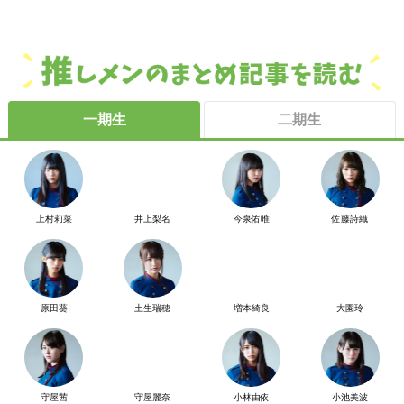
一期生
二期生
上村莉菜
井上梨名
今泉佑唯
佐藤詩織
原田葵
土生瑞穂
増本綺良
大園玲
守屋茜
守屋麗奈
小林由依
小池美波