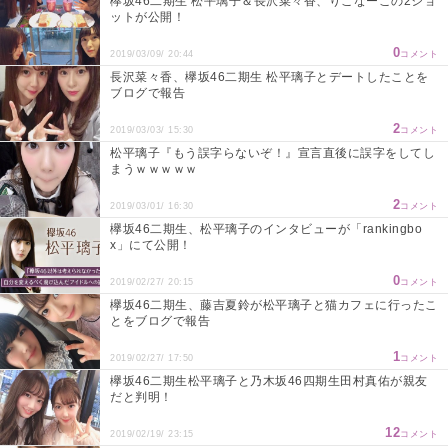
欅坂46二期生 松平璃子＆長沢菜々香、りこなーこの2ショ
ットが公開！
0
2019/03/09/ 20:44
コメント
長沢菜々香、欅坂46二期生 松平璃子とデートしたことを
ブログで報告
2
2019/03/03/ 15:30
コメント
松平璃子『もう誤字らないぞ！』宣言直後に誤字をしてし
まうｗｗｗｗｗ
2
2019/03/01/ 16:30
コメント
欅坂46二期生、松平璃子のインタビューが「rankingbo
x」にて公開！
0
2019/02/27/ 20:15
コメント
欅坂46二期生、藤吉夏鈴が松平璃子と猫カフェに行ったこ
とをブログで報告
1
2019/02/27/ 17:50
コメント
欅坂46二期生松平璃子と乃木坂46四期生田村真佑が親友
だと判明！
12
2019/02/19/ 23:15
コメント