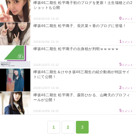
欅坂46二期生 松平璃子初のブログを更新！土生瑞穂との2
ショットも公開
0
2019/02/10/ 19:15
コメント
欅坂46二期生 松平璃子、長沢菜々香のブログに登場！
1
2019/02/06/ 22:15
コメント
欅坂46二期生 松平璃子の出身校が判明ｗｗｗｗｗ
5
2018/12/07/ 21:12
コメント
欅坂46二期生＆けやき坂46三期生の紹介動画が特設サイ
トにて公開！
2
2018/12/07/ 13:16
コメント
欅坂46二期生 松平璃子、森田ひかる、山﨑天のプロフィ
ールが公開！
5
2018/12/05/ 18:22
コメント
1
2
3