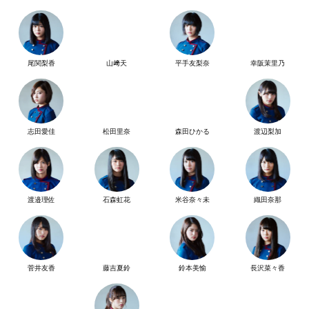
尾関梨香
山﨑天
平手友梨奈
幸阪茉里乃
志田愛佳
松田里奈
森田ひかる
渡辺梨加
渡邉理佐
石森虹花
米谷奈々未
織田奈那
菅井友香
藤吉夏鈴
鈴本美愉
長沢菜々香