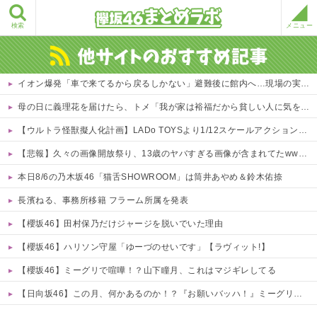
検索
メニュー
イオン爆発「車で来てるから戻るしかない」避難後に館内へ…現場の実態が判明
母の日に義理花を届けたら、トメ「我が家は裕福だから貧しい人に気を使われても〜」と嫌味。長男の嫁の私が笑顔で繰り出した返り討ちのカウンターがこちら←長男嫁の特権をフル活用してて草
【ウルトラ怪獣擬人化計画】LADo TOYSより1/12スケールアクションフィギュア化決定
【悲報】久々の画像開放祭り、13歳のヤバすぎる画像が含まれてたwwwwww 他
本日8/6の乃木坂46「猫舌SHOWROOM」は筒井あやめ＆鈴木佑捺
長濱ねる、事務所移籍 フラーム所属を発表
【櫻坂46】田村保乃だけジャージを脱いでいた理由
【櫻坂46】ハリソン守屋「ゆーづのせいです」【ラヴィット!】
【櫻坂46】ミーグリで喧嘩！？山下瞳月、これはマジギレしてる
【日向坂46】この月、何かあるのか！？『お願いバッハ！』ミーグリ日程がこちら
Powered by livedoor 相互RSS