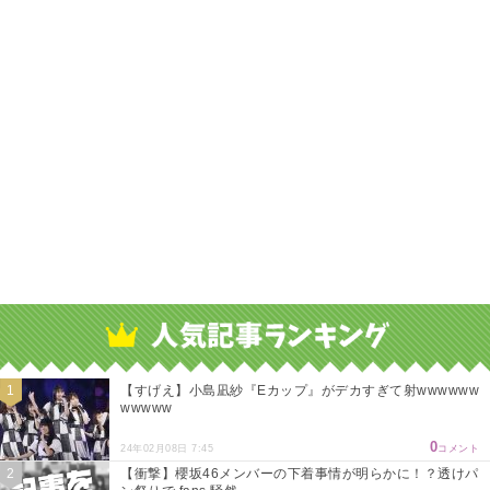
【すげえ】小島凪紗『Eカップ』がデカすぎて射wwwwww
wwwww
0
24年02月08日 7:45
コメント
【衝撃】櫻坂46メンバーの下着事情が明らかに！？透けパ