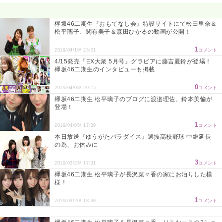
欅坂46二期生『おもてなし会』特設サイトにて松田里奈＆
松平璃子、関有美子＆森田ひかるの動画が公開！
1
2019/04/10/ 23:01
コメント
4/15発売『EX大衆 5月号』グラビアに藤吉夏鈴が登場！
欅坂46二期生のインタビューも掲載
0
2019/04/08/ 20:15
コメント
欅坂46二期生 松平璃子のブログに渡邉理佐、鈴本美愉が
登場！
1
2019/04/05/ 17:39
コメント
本日放送『ゆうがたパラダイス』選抜高校野球 中継延長
の為、お休みに
3
2019/03/25/ 17:31
コメント
欅坂46二期生 松平璃子が長沢菜々香の家にお泊りした模
様！
1
2019/03/20/ 18:30
コメント