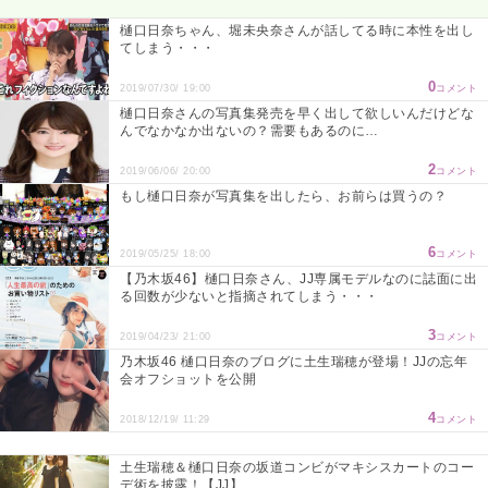
樋口日奈ちゃん、堀未央奈さんが話してる時に本性を出し
てしまう・・・
0
2019/07/30/ 19:00
コメント
樋口日奈さんの写真集発売を早く出して欲しいんだけどな
んでなかなか出ないの？需要もあるのに…
2
2019/06/06/ 20:00
コメント
もし樋口日奈が写真集を出したら、お前らは買うの？
6
2019/05/25/ 18:00
コメント
【乃木坂46】樋口日奈さん、JJ専属モデルなのに誌面に出
る回数が少ないと指摘されてしまう・・・
3
2019/04/23/ 21:00
コメント
乃木坂46 樋口日奈のブログに土生瑞穂が登場！JJの忘年
会オフショットを公開
4
2018/12/19/ 11:29
コメント
土生瑞穂＆樋口日奈の坂道コンビがマキシスカートのコー
デ術を披露！【JJ】