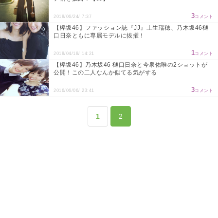
3
2018/06/24/ 7:37
コメント
【欅坂46】ファッション誌『JJ』土生瑞穂、乃木坂46樋
口日奈ともに専属モデルに抜擢！
1
2018/04/18/ 14:21
コメント
【欅坂46】乃木坂46 樋口日奈と今泉佑唯の2ショットが
公開！この二人なんか似てる気がする
3
2016/06/06/ 23:41
コメント
1
2