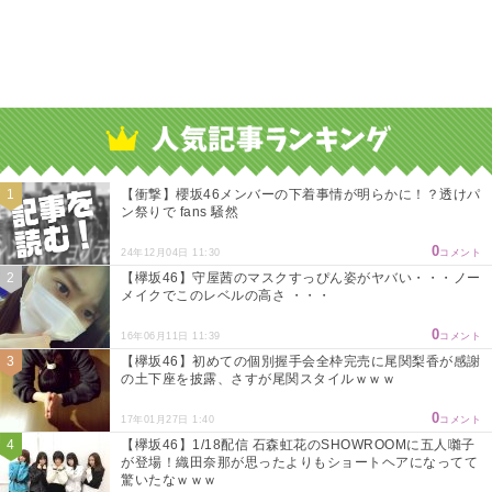
【衝撃】櫻坂46メンバーの下着事情が明らかに！？透けパ
ン祭りで fans 騒然
0
24年12月04日 11:30
コメント
【欅坂46】守屋茜のマスクすっぴん姿がヤバい・・・ノー
メイクでこのレベルの高さ ・・・
0
16年06月11日 11:39
コメント
【欅坂46】初めての個別握手会全枠完売に尾関梨香が感謝
の土下座を披露、さすが尾関スタイルｗｗｗ
0
17年01月27日 1:40
コメント
【欅坂46】1/18配信 石森虹花のSHOWROOMに五人囃子
が登場！織田奈那が思ったよりもショートヘアになってて
驚いたなｗｗｗ