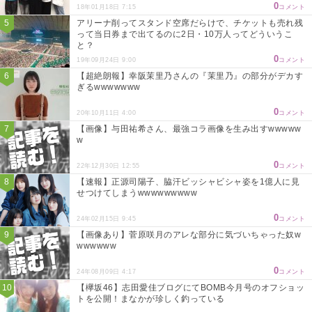
0
18年01月18日 7:15
コメント
アリーナ削ってスタンド空席だらけで、チケットも売れ残
って当日券まで出てるのに2日・10万人ってどういうこ
と？
0
19年09月24日 9:00
コメント
【超絶朗報】幸阪茉里乃さんの『茉里乃』の部分がデカす
ぎるwwwwwww
0
20年10月11日 4:00
コメント
【画像】与田祐希さん、最強コラ画像を生み出すwwwww
w
0
22年12月30日 12:55
コメント
【速報】正源司陽子、脇汗ビッシャビシャ姿を1億人に見
せつけてしまうwwwwwwwww
0
24年02月15日 9:45
コメント
【画像あり】菅原咲月のアレな部分に気づいちゃった奴w
wwwwww
0
24年08月09日 4:17
コメント
【欅坂46】志田愛佳ブログにてBOMB今月号のオフショッ
トを公開！まなかが珍しく釣っている