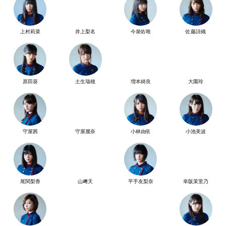
上村莉菜
井上梨名
今泉佑唯
佐藤詩織
原田葵
土生瑞穂
増本綺良
大園玲
守屋茜
守屋麗奈
小林由依
小池美波
尾関梨香
山﨑天
平手友梨奈
幸阪茉里乃