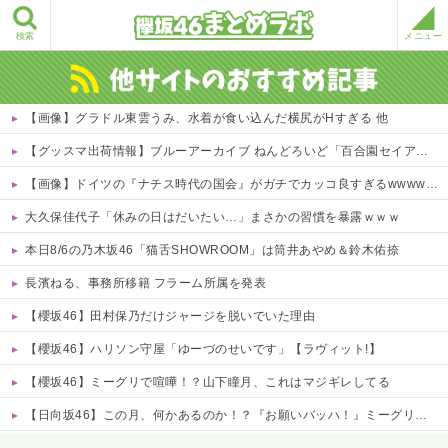
検索
メニュー
【画像】グラドル東雲うみ、水着が食い込んだ横尻がHすぎる 他
【グッスマ出荷情報】ブルーアーカイブ ねんどろいど「百合園セイア」「竜華キサキ」「早瀬ユウカ(再販)」ほか【発売日決定】
【画像】ドイツの『ナチス時代の国会』がガチでカッコ良すぎるwwwwwww
大久保佳代子「休みの日はだいたい…」まさかの習慣を暴露ｗｗｗ
本日8/6の乃木坂46「猫舌SHOWROOM」は筒井あやめ＆鈴木佑捺
長濱ねる、事務所移籍 フラーム所属を発表
【櫻坂46】田村保乃だけジャージを脱いでいた理由
【櫻坂46】ハリソン守屋「ゆーづのせいです」【ラヴィット!】
【櫻坂46】ミーグリで喧嘩！？山下瞳月、これはマジギレしてる
【日向坂46】この月、何かあるのか！？『お願いバッハ！』ミーグリ日程がこちら
Powered by livedoor 相互RSS