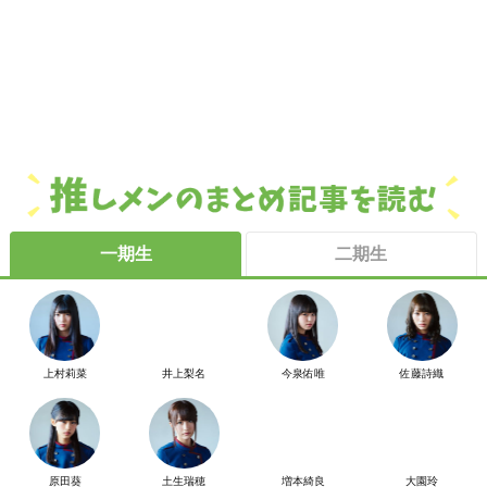
一期生
二期生
上村莉菜
井上梨名
今泉佑唯
佐藤詩織
原田葵
土生瑞穂
増本綺良
大園玲