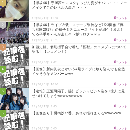
【欅坂46】守屋茜のマスクすっぴん姿がヤバい・・・ノー
メイクでこのレベルの高さ ・・・
0
16年06月11日 11:39
コメント
【欅坂46】ライブ衣装、ステージ装飾など7/23開催『欅
共和国2017』の様子を各ニュースサイトが紹介！放水し
てる平手ちゃんが楽しそう杉ワロタｗｗｗ
0
17年07月23日 9:17
コメント
加藤史帆、個別握手会で着た「怪獣」のコスプレについて
語る！【レコメン！】
0
19年10月30日 2:42
コメント
【画像】新内眞衣とかいう4期ライブに放り込んでも全然
イケそうなメンバーwww
0
21年08月01日 10:00
コメント
【速報】正源司陽子、脇汗ビッシャビシャ姿を1億人に見
せつけてしまうwwwwwwwww
0
24年02月15日 9:45
コメント
【画像あり】掛橋沙耶香、あれが揺れまくるwwwwww
0
24年08月05日 6:05
コメント