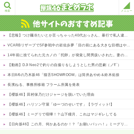
検索
メニュー
【悲報】つけ麺冷たいとか言っちゃった40代おっさん、暴行で私人逮捕されるｗｗｗｗ 他
VCARBリザーブでSF参戦中の岩佐歩夢「目の前にある大きな目標はやはりF1のレギュラーシート獲得」
14年前に捨てられた元カノの「托卵」が発覚し間男扱いされた。妻の疑いの視線の中、昔捨てずに残していた『〇〇』を持ち出した結果←修理屋のオッサンの技術力とノリが神すぎる
【動画】DJI Neo2で釣りの自撮りをしようとした男の悲劇（ノ∇`）
本日8/6の乃木坂46「猫舌SHOWROOM」は筒井あやめ＆鈴木佑捺
長濱ねる、事務所移籍 フラーム所属を発表
【櫻坂46】田村保乃だけジャージを脱いでいた理由
【櫻坂46】ハリソン守屋「ゆーづのせいです」【ラヴィット!】
【櫻坂46】ミーグリで喧嘩！？山下瞳月、これはマジギレしてる
【日向坂46】この月、何かあるのか！？『お願いバッハ！』ミーグリ日程がこちら
Powered by livedoor 相互RSS