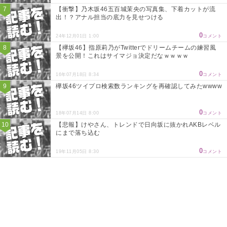
【衝撃】乃木坂46五百城茉央の写真集、下着カットが流
出！？アナル担当の底力を見せつける
0
24年12月01日 1:00
コメント
【欅坂46】指原莉乃がTwitterでドリームチームの練習風
景を公開！これはサイマジョ決定だなｗｗｗｗ
0
16年07月18日 8:34
コメント
欅坂46ツイプロ検索数ランキングを再確認してみたwwww
0
18年07月14日 8:00
コメント
【悲報】けやさん、トレンドで日向坂に抜かれAKBレベル
にまで落ち込む
0
19年11月05日 8:30
コメント