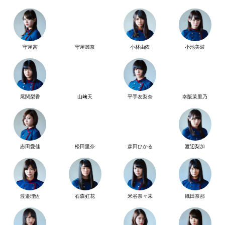
守屋茜
守屋麗奈
小林由依
小池美波
尾関梨香
山﨑天
平手友梨奈
幸阪茉里乃
志田愛佳
松田里奈
森田ひかる
渡辺梨加
渡邉理佐
石森虹花
米谷奈々未
織田奈那