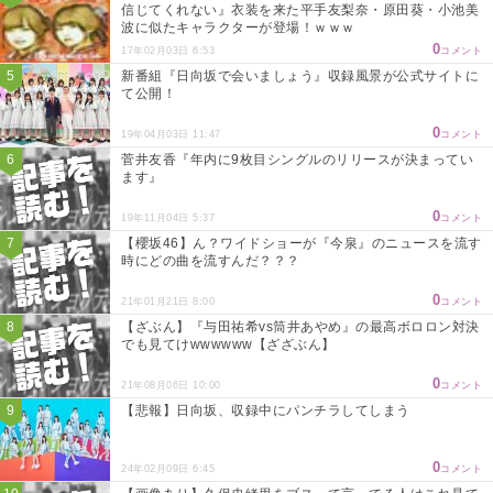
信じてくれない』衣装を来た平手友梨奈・原田葵・小池美
波に似たキャラクターが登場！ｗｗｗ
0
17年02月03日 6:53
コメント
新番組『日向坂で会いましょう』収録風景が公式サイトに
て公開！
0
19年04月03日 11:47
コメント
菅井友香『年内に9枚目シングルのリリースが決まってい
ます』
0
19年11月04日 5:37
コメント
【櫻坂46】ん？ワイドショーが『今泉』のニュースを流す
時にどの曲を流すんだ？？？
0
21年01月21日 8:00
コメント
【ざぶん】『与田祐希vs筒井あやめ』の最高ボロロン対決
でも見てけwwwwww【ざざぶん】
0
21年08月06日 10:00
コメント
【悲報】日向坂、収録中にパンチラしてしまう
0
24年02月09日 6:45
コメント