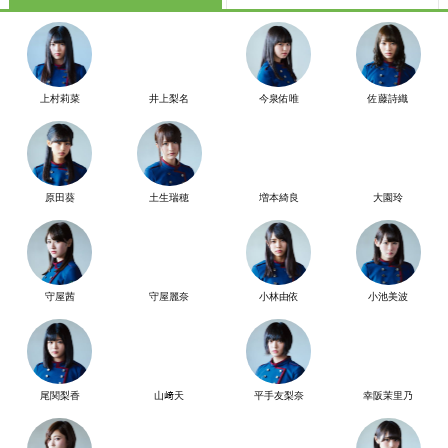
上村莉菜
井上梨名
今泉佑唯
佐藤詩織
原田葵
土生瑞穂
増本綺良
大園玲
守屋茜
守屋麗奈
小林由依
小池美波
尾関梨香
山﨑天
平手友梨奈
幸阪茉里乃