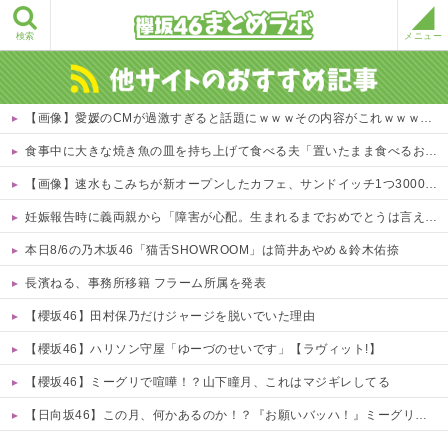
検索
メニュー
【画像】愛媛のCMが過激すぎると話題にｗｗｗその内容がこれｗｗｗｗ 他
食事中に大きな焼き魚の皿を持ち上げて食べる夫「置いたまま食べるお前は品がない！」→義母から受けた謎のしつけを盲信する旦那の主張がこちら ←大きな皿を持ち上げる方が行儀悪いぞｗ
【画像】速水もこみちが新オープンしたカフェ、サンドイッチ1つ3000円←コレは妥当だと思う？？？？？？
妊娠報告時に義両親から「障害が心配。生まれるまでおめでとうは言えない」と言われた日の不快感が一生許せない！何事もなかったかのように孫フィーバーしてるし
本日8/6の乃木坂46「猫舌SHOWROOM」は筒井あやめ＆鈴木佑捺
長濱ねる、事務所移籍 フラーム所属を発表
【櫻坂46】田村保乃だけジャージを脱いでいた理由
【櫻坂46】ハリソン守屋「ゆーづのせいです」【ラヴィット!】
【櫻坂46】ミーグリで喧嘩！？山下瞳月、これはマジギレしてる
【日向坂46】この月、何かあるのか！？『お願いバッハ！』ミーグリ日程がこちら
Powered by livedoor 相互RSS