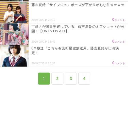
藤吉夏鈴『サイマジョ』ポーズが下がりがちな件ｗｗｗｗ
0
2019/08/04/ 23:10
コメント
可愛さが限界突破している、藤吉夏鈴のオフショットが公
開！【UNI’S ON AIR】
0
2019/08/02/ 18:46
コメント
8/4放送『こちら有楽町星空放送局』藤吉夏鈴が出演決
定！
0
2019/07/31/ 15:28
コメント
1
2
3
4