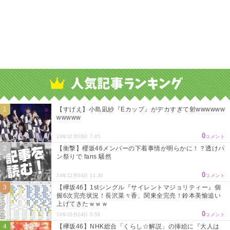
【すげえ】小島凪紗『Eカップ』がデカすぎて射wwwwww
wwwww
0
24年02月08日 7:45
コメント
【衝撃】櫻坂46メンバーの下着事情が明らかに！？透けパ
ン祭りで fans 騒然
0
24年12月04日 11:30
コメント
【欅坂46】1stシングル『サイレントマジョリティー』個
握6次完売状況！長沢菜々香、関東全完売！鈴本美愉追い
上げてきたｗｗｗ
0
16年03月24日 5:58
コメント
【欅坂46】NHK総合「くらし☆解説」の挿絵に『大人は