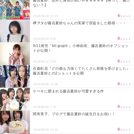
藤吉夏鈴、意外と身長が高い件ｗｗｗｗｗ【欅って、書け
ない？】
4
2019/09/16/ 22:23
コメント
欅ヲタが藤吉夏鈴ちゃんの実家で窃盗をした模様・・・
0
2019/09/16/ 0:00
コメント
9/11発売『blt graph.』小林由依、藤吉夏鈴のオフショッ
トが公開！
0
2019/09/12/ 0:40
コメント
石森虹花『どの曲も力強くてたくさん刺激を受けました』
藤吉夏鈴との2ショットを公開
0
2019/09/08/ 23:09
コメント
ケーキに囲まれる藤吉夏鈴が可愛すぎる件
0
2019/08/30/ 7:30
コメント
関有美子、ブログで藤吉夏鈴の誕生日をお祝い！
0
2019/08/29/ 17:30
コメント