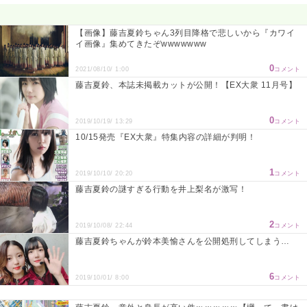
【画像】藤吉夏鈴ちゃん3列目降格で悲しいから『カワイ
イ画像』集めてきたぞwwwwwww
0
2021/08/10/ 1:00
コメント
藤吉夏鈴、本誌未掲載カットが公開！【EX大衆 11月号】
0
2019/10/19/ 13:29
コメント
10/15発売『EX大衆』特集内容の詳細が判明！
1
2019/10/10/ 20:20
コメント
藤吉夏鈴の謎すぎる行動を井上梨名が激写！
2
2019/10/08/ 22:44
コメント
藤吉夏鈴ちゃんが鈴本美愉さんを公開処刑してしまう…
6
2019/10/01/ 8:00
コメント