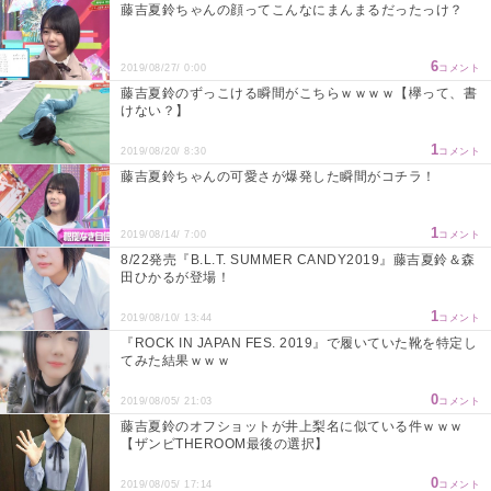
藤吉夏鈴ちゃんの顔ってこんなにまんまるだったっけ？
6
2019/08/27/ 0:00
コメント
藤吉夏鈴のずっこける瞬間がこちらｗｗｗｗ【欅って、書
けない？】
1
2019/08/20/ 8:30
コメント
藤吉夏鈴ちゃんの可愛さが爆発した瞬間がコチラ！
1
2019/08/14/ 7:00
コメント
8/22発売『B.L.T. SUMMER CANDY2019』藤吉夏鈴＆森
田ひかるが登場！
1
2019/08/10/ 13:44
コメント
『ROCK IN JAPAN FES. 2019』で履いていた靴を特定し
てみた結果ｗｗｗ
0
2019/08/05/ 21:03
コメント
藤吉夏鈴のオフショットが井上梨名に似ている件ｗｗｗ
【ザンビTHEROOM最後の選択】
0
2019/08/05/ 17:14
コメント