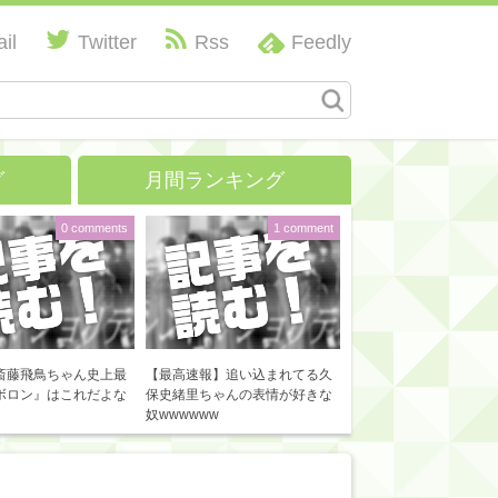
il
Twitter
Rss
Feedly
グ
月間ランキング
0 comments
1 comment
斎藤飛鳥ちゃん史上最
【最高速報】追い込まれてる久
ボロン』はこれだよな
保史緒里ちゃんの表情が好きな
奴wwwwww