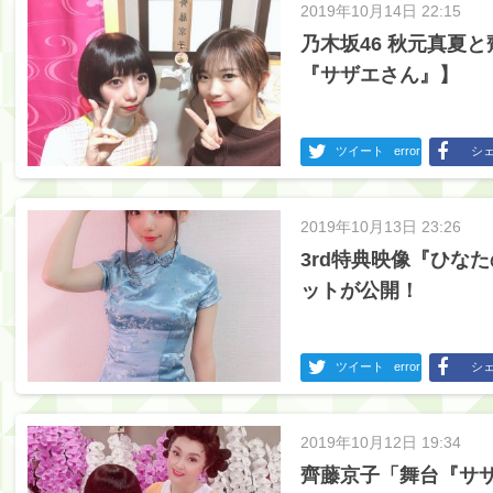
2019年10月14日 22:15
乃木坂46 秋元真夏
『サザエさん』】
ツイート
error
シ
2019年10月13日 23:26
3rd特典映像『ひな
ットが公開！
ツイート
error
シ
2019年10月12日 19:34
齊藤京子「舞台『サ