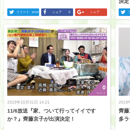
決定
ツイート
error
シェア
0
シェア
0
コメント
2019年10月31日 14:21
2019
11/6放送『家、ついて行ってイイです
齊藤
か？』齊藤京子が出演決定！
多ラ