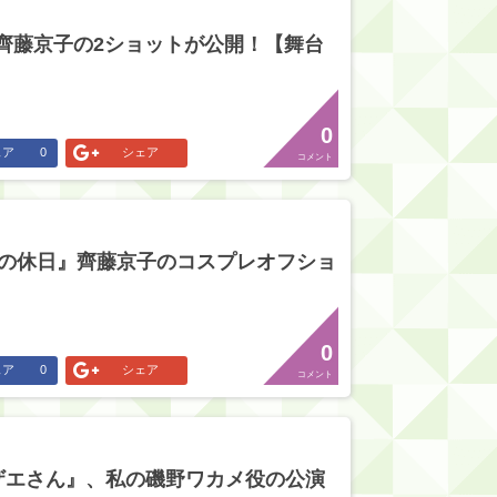
と齊藤京子の2ショットが公開！【舞台
0
ェア
0
シェア
コメント
たの休日』齊藤京子のコスプレオフショ
0
ェア
0
シェア
コメント
ザエさん』、私の磯野ワカメ役の公演