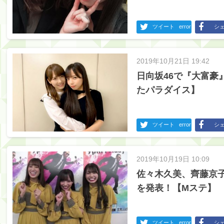
ツイート
error
シ
2019年10月21日 19:42
日向坂46で『大富豪
たパラダイス】
ツイート
error
シ
2019年10月19日 10:09
佐々木久美、齊藤京
を発表！【Mステ】
ツイート
error
シ