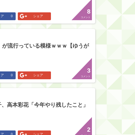
8
ェア
0
シェア
コメント
』が流行っている模様ｗｗｗ【ゆうが
3
ェア
0
シェア
コメント
子、高本彩花「今年やり残したこと」
2
ェア
0
シェア