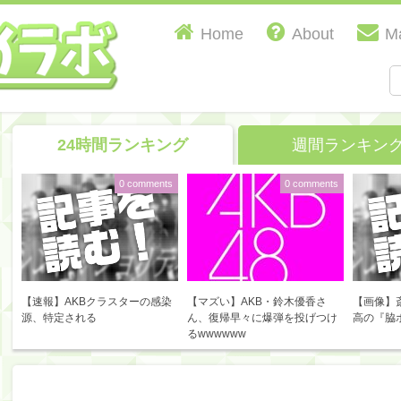
Home
About
Ma
24時間ランキング
週間ランキン
0 comments
0 comments
【速報】AKBクラスターの感染
【マズい】AKB・鈴木優香さ
【画像】
源、特定される
ん、復帰早々に爆弾を投げつけ
高の『脇
るwwwwww