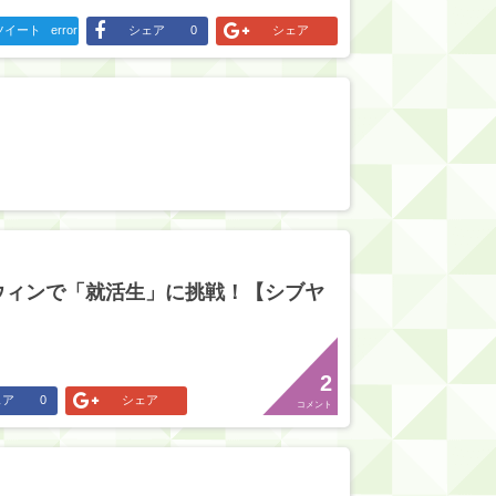
ツイート
error
シェア
0
シェア
ウィンで「就活生」に挑戦！【シブヤ
2
ェア
0
シェア
コメント