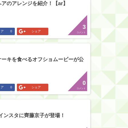
アのアレンジを紹介！【ar】
3
ェア
0
シェア
コメント
ケーキを食べるオフショムービーが公
0
ェア
0
シェア
コメント
のインスタに齊藤京子が登場！