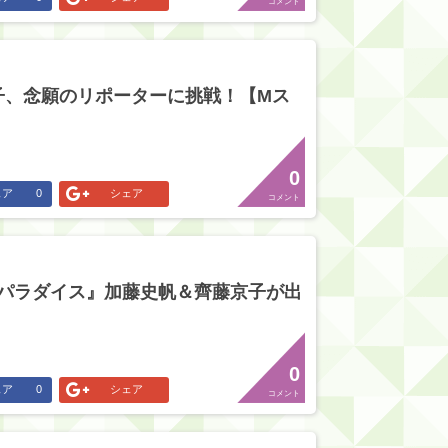
コメント
子、念願のリポーターに挑戦！【Mス
0
ェア
0
シェア
コメント
がたパラダイス』加藤史帆＆齊藤京子が出
0
ェア
0
シェア
コメント