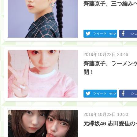
齊藤京子、三つ編みヘ
ツイート
error
シ
2019年10月22日 23:46
齊藤京子、ラーメン
開！
ツイート
error
シ
2019年10月22日 10:30
元欅坂46 志田愛佳