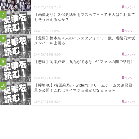
0
24年02月08日 7:45
コメント
【画像あり】久保史緒里をブスって言ってる人はこれ見て
もそう言えるんか？
0
24年07月28日 5:57
コメント
【驚愕】橋本奈々未のインスタフォロワー数、現役乃木坂
メンバーを上回る
0
24年09月17日 8:00
コメント
【悲報】岡本姫奈、九九ができない!?ファンの間で話題に
0
24年12月21日 9:00
コメント
【欅坂46】指原莉乃がTwitterでドリームチームの練習風
景を公開！これはサイマジョ決定だなｗｗｗｗ
0
16年07月18日 8:34
コメント