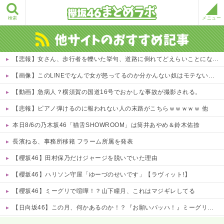
検索
メニュー
【悲報】女さん、歩行者を轢いた挙句、道路に倒れてどえらいことになってしまうw w w w w w w
【画像】このLINEでなんで女が怒ってるのか分かんない奴はモテない奴確定らしい←お前らは勿論わかるよな？？？？？？？
【動画】急病人？横須賀の国道16号でおかしな事故が撮影される。
【悲報】ピアノ弾けるのに報われない人の末路がこちらｗｗｗｗｗ 他
本日8/6の乃木坂46「猫舌SHOWROOM」は筒井あやめ＆鈴木佑捺
長濱ねる、事務所移籍 フラーム所属を発表
【櫻坂46】田村保乃だけジャージを脱いでいた理由
【櫻坂46】ハリソン守屋「ゆーづのせいです」【ラヴィット!】
【櫻坂46】ミーグリで喧嘩！？山下瞳月、これはマジギレしてる
【日向坂46】この月、何かあるのか！？『お願いバッハ！』ミーグリ日程がこちら
Powered by livedoor 相互RSS