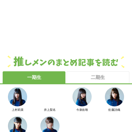
一期生
二期生
上村莉菜
井上梨名
今泉佑唯
佐藤詩織