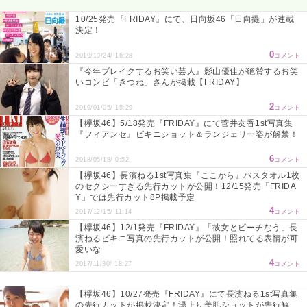
10/25発売『FRIDAY』にて、日向坂46「日向撮」が連載
決定！
0
2019/10/24/ 16:28
コメント
『今年ブレイクするお笑い芸人』影山優佳が絶賛するお笑
いコンビ「きつね」さんが掲載【FRIDAY】
2
2019/01/05/ 15:29
コメント
【欅坂46】5/18発売『FRIDAY』にて菅井友香1st写真集
『フィアンセ』ビキニショット＆ランジェリー姿が解禁！
6
2018/05/18/ 0:52
コメント
【欅坂46】長濱ねる1st写真集『ここから』バスタオル1枚
のセクシーすぎる先行カットが公開！12/15発売「FRIDA
Y」では先行カット8P掲載予定
4
2017/12/15/ 11:14
コメント
【欅坂46】12/1発売『FRIDAY』「彼女とビーチなう」長
濱ねるビキニ写真の先行カットが公開！照れてる表情が可
愛いな
4
2017/11/30/ 18:27
コメント
【欅坂46】10/27発売『FRIDAY』にて長濱ねる1st写真集
の先行カットが掲載決定！湯上り美肌ショットが先行解