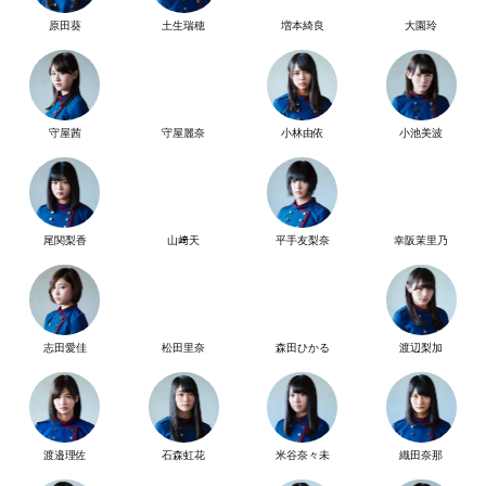
原田葵
土生瑞穂
増本綺良
大園玲
守屋茜
守屋麗奈
小林由依
小池美波
尾関梨香
山﨑天
平手友梨奈
幸阪茉里乃
志田愛佳
松田里奈
森田ひかる
渡辺梨加
渡邉理佐
石森虹花
米谷奈々未
織田奈那