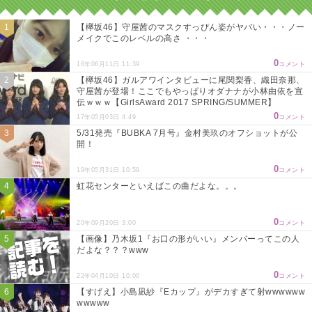
【欅坂46】守屋茜のマスクすっぴん姿がヤバい・・・ノー
メイクでこのレベルの高さ ・・・
0
16年06月11日 11:39
コメント
【欅坂46】ガルアワインタビューに尾関梨香、織田奈那、
守屋茜が登場！ここでもやっぱりオダナナが小林由依を宣
伝ｗｗｗ【GirlsAward 2017 SPRING/SUMMER】
0
17年05月03日 4:49
コメント
5/31発売『BUBKA 7月号』金村美玖のオフショットが公
開！
0
19年05月31日 10:59
コメント
虹花センターといえばこの曲だよな。。。
0
20年09月20日 3:00
コメント
【画像】乃木坂1『お口の形がいい』メンバーってこの人
だよな？？？www
0
22年04月10日 10:00
コメント
【すげえ】小島凪紗『Eカップ』がデカすぎて射wwwwww
wwwww