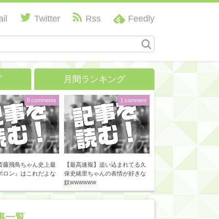
il
Twitter
Rss
Feedly
グ
月間ランキング
0 comments
1 comment
斎藤飛鳥ちゃん史上最
【最高速報】追い込まれてる久
ボロン』はこれだよな
保史緒里ちゃんの表情が好きな
奴wwwwww
事一覧