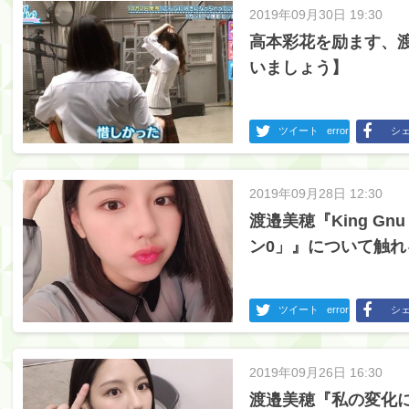
2019年09月30日 19:30
高本彩花を励ます、
いましょう】
ツイート
error
シ
2019年09月28日 12:30
渡邉美穂『King G
ン0」』について触れ
ツイート
error
シ
2019年09月26日 16:30
渡邉美穂『私の変化