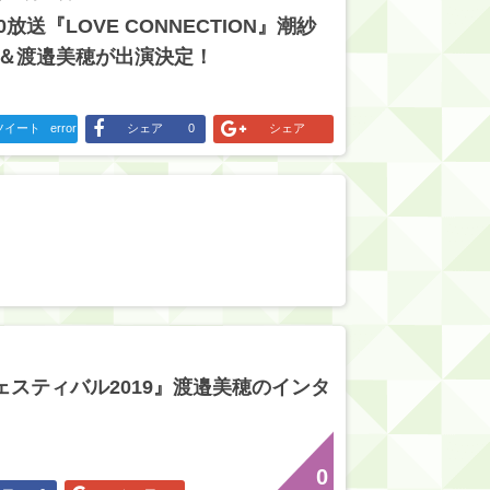
10放送『LOVE CONNECTION』潮紗
＆渡邉美穂が出演決定！
ツイート
error
シェア
0
シェア
ェスティバル2019』渡邉美穂のインタ
0