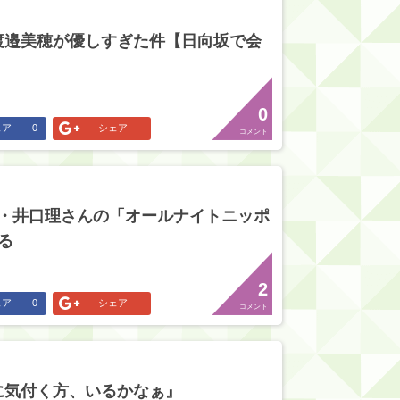
渡邉美穂が優しすぎた件【日向坂で会
0
ェア
0
シェア
コメント
nu・井口理さんの「オールナイトニッポ
る
2
ェア
0
シェア
コメント
に気付く方、いるかなぁ』