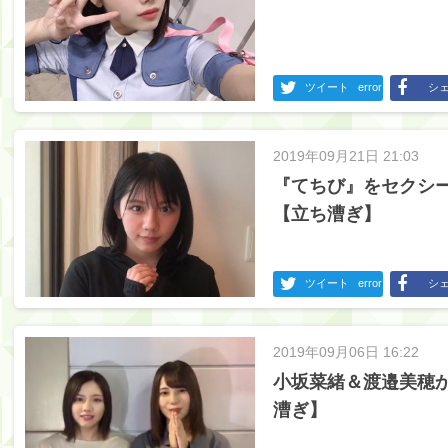
ツイート
error
シ
2019年09月21日 21:03
『てちび』をセクシ
【立ち漕ぎ】
ツイート
error
シ
2019年09月06日 16:22
小坂菜緒＆渡邉美穂
漕ぎ】