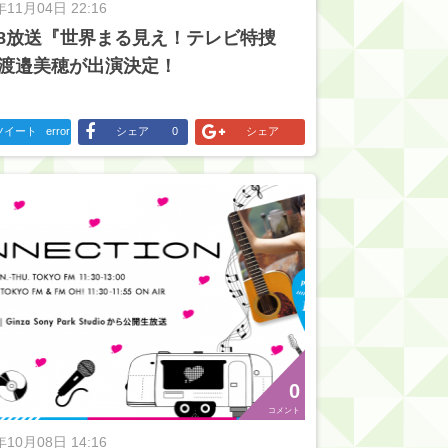
年11月04日 22:16
/18放送『世界まる見え！テレビ特捜
渡邉美穂が出演決定！
ツイート
error
シェア
0
シェア
0
コメント
年10月08日 14:16