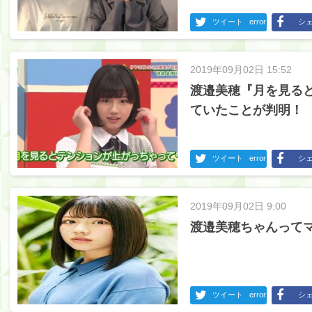
ツイート
error
シ
2019年09月02日 15:52
渡邉美穂『月を見る
ていたことが判明！
ツイート
error
シ
2019年09月02日 9:00
渡邉美穂ちゃんって
ツイート
error
シ