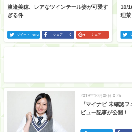
渡邉美穂、レアなツインテール姿が可愛す
10/
ぎる件
理菜
ツイート
error
シェア
0
シェア
2019年10月08日 0:25
『マイナビ 未確認フ
ビュー記事が公開！