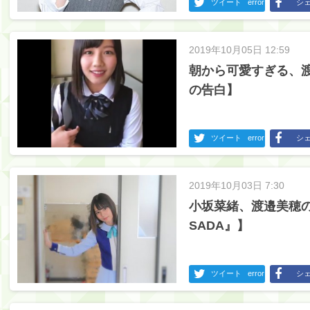
ツイート
error
シ
2019年10月05日 12:59
朝から可愛すぎる、
の告白】
ツイート
error
シ
2019年10月03日 7:30
小坂菜緒、渡邉美穂
SADA』】
ツイート
error
シ