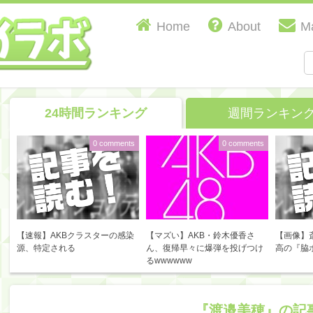
Home
About
Ma
24時間ランキング
週間ランキン
0 comments
0 comments
【速報】AKBクラスターの感染
【マズい】AKB・鈴木優香さ
【画像】
源、特定される
ん、復帰早々に爆弾を投げつけ
高の『脇
るwwwwww
『渡邉美穂』の記