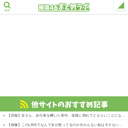
検索
メニュー
【悲報】女さん、歩行者を轢いた挙句、道路に倒れてどえらいことになってしまうw w w w w w w
【画像】このLINEでなんで女が怒ってるのか分かんない奴はモテない奴確定らしい←お前らは勿論わかるよな？？？？？？？