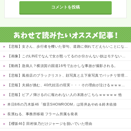
【悲報】女さん、歩行者を轢いた挙句、道路に倒れてどえらいことになってしまうw w w w w w w
【画像】このLINEでなんで女が怒ってるのか分かんない奴はモテない奴確定らしい←お前らは勿論わかるよな？？？？？？？
【動画】急病人？横須賀の国道16号でおかしな事故が撮影される。
【悲報】風俗店のブラックリスト、顔写真と土下座写真でバッチリ管理されてる件ｗｗｗｗ 他
【悲報】夫婦が挑む、40代妊活の現実・・・その理由が泣けるｗｗｗｗ 他
【悲報】ピアノ弾けるのに報われない人の末路がこちらｗｗｗｗｗ 他
本日8/6の乃木坂46「猫舌SHOWROOM」は筒井あやめ＆鈴木佑捺
長濱ねる、事務所移籍 フラーム所属を発表
【櫻坂46】田村保乃だけジャージを脱いでいた理由