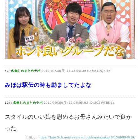
67:
名無しのまとめラボ
2019/09/30(月) 11:45:04.39 ID:M54DQ7Hid
みほは駅伝の時も励ましてたよな
124:
名無しのまとめラボ
2019/09/30(月) 12:05:05.62 ID:UCBWTBK6a
スタイルのいい娘を慰めるお母さんみたいで良か
った
引用元：
https://fate.5ch.net/test/read.cgi/hinatazaka46/1569804019/