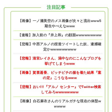
注目記事
【画像】一ノ瀬美空のメス画像が次々と流出www5
期生やべえなwww
【速報】加入前の『井上和』の顔面wwwwwwwww
【悲報】中西アルノの捏造ツイートした奴、逮捕確
定かwwwwwwwww
【悲報】清宮レイさん、渦中なのにこんなブログを
挙げてしまうwww
【画像】賀喜遥香、ピッチピチの服を着た結果『案
の定』こうなるwww
【悲報】おい!!!『アルノ センター』でTwitter検索
してみろwwwwwwww
【画像】白石麻衣さんのリアルガチな現在の体型w
wwww