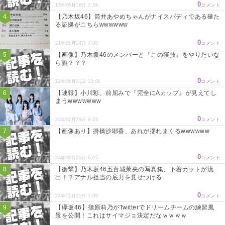
0
19年09月16日 2:36
コメント
【乃木坂46】筒井あやめちゃんがナイスバディである確た
る証拠がこちらwwwwww
0
21年05月14日 7:00
コメント
【画像】乃木坂46のメンバーと『この寝技』をやりたいな
ら誰？？？
0
22年06月21日 12:00
コメント
【速報】小川彩、前屈みで『完全にAカップ』が見えてし
まうwwwwwww
0
24年02月29日 9:35
コメント
【画像あり】掛橋沙耶香、あれが揺れまくるwwwwww
0
24年08月05日 6:05
コメント
【衝撃】乃木坂46五百城茉央の写真集、下着カットが流
出！？アナル担当の底力を見せつける
0
24年12月01日 1:00
コメント
【欅坂46】指原莉乃がTwitterでドリームチームの練習風
景を公開！これはサイマジョ決定だなｗｗｗｗ