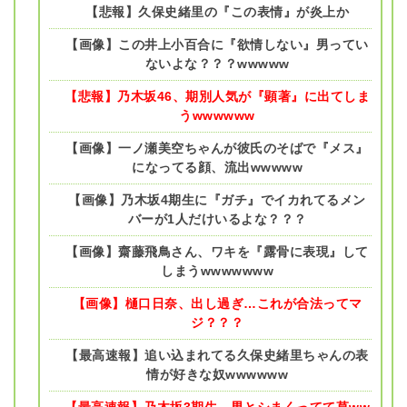
【悲報】久保史緒里の『この表情』が炎上か
【画像】この井上小百合に『欲情しない』男ってい
ないよな？？？wwwww
【悲報】乃木坂46、期別人気が『顕著』に出てしま
うwwwwww
【画像】一ノ瀬美空ちゃんが彼氏のそばで『メス』
になってる顔、流出wwwww
【画像】乃木坂4期生に『ガチ』でイカれてるメン
バーが1人だけいるよな？？？
【画像】齋藤飛鳥さん、ワキを『露骨に表現』して
しまうwwwwwww
【画像】樋口日奈、出し過ぎ…これが合法ってマ
ジ？？？
【最高速報】追い込まれてる久保史緒里ちゃんの表
情が好きな奴wwwwww
【最高速報】乃木坂3期生、男とシまくってて草ww