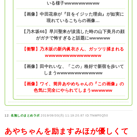
いる様子wwwwwwwwww
【画像】中田花奈が『目をイジッた理由』が如実に
現れているこちらの画像…
【乃木坂46】早川聖来が涙流した時の山下美月の顔
がガチで怖すぎると話題にwwwwww
【衝撃】乃木坂の新内眞衣さん、ガッツリ揉まれる
wwwwwwwwwwwwwwww
【画像】田中れいな、「この」格好で新宿を歩いて
しまうwwwwwwwwwwwww
【画像】ワイ、筒井あやめちゃんの『この画像』の
色気に完全にやられてしまうwwwwww
12:
名無しのまとめラボ
2019/09/30(月) 11:19:20.87 ID:TfkWF0Q50
あやちゃんを励ますみほが優しくて