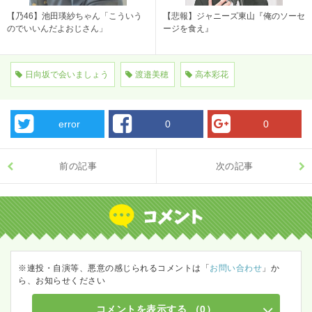
【乃46】池田瑛紗ちゃん「こういう
【悲報】ジャニーズ東山『俺のソーセ
のでいいんだよおじさん」
ージを食え』
日向坂で会いましょう
渡邉美穂
高本彩花
error
0
0
前の記事
次の記事
※連投・自演等、悪意の感じられるコメントは「
お問い合わせ
」か
ら、お知らせください
コメントを表示する
（0）