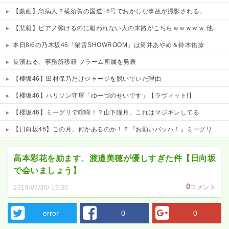
【動画】急病人？横須賀の国道16号でおかしな事故が撮影される。
【悲報】ピアノ弾けるのに報われない人の末路がこちらｗｗｗｗｗ 他
本日8/6の乃木坂46「猫舌SHOWROOM」は筒井あやめ＆鈴木佑捺
長濱ねる、事務所移籍 フラーム所属を発表
【櫻坂46】田村保乃だけジャージを脱いでいた理由
【櫻坂46】ハリソン守屋「ゆーづのせいです」【ラヴィット!】
【櫻坂46】ミーグリで喧嘩！？山下瞳月、これはマジギレしてる
【日向坂46】この月、何かあるのか！？『お願いバッハ！』ミーグリ日程がこちら
Powered by livedoor 相互RSS
高本彩花を励ます、渡邉美穂が優しすぎた件【日向坂
で会いましょう】
0
コメント
2019/09/30/ 19:30
error
0
0