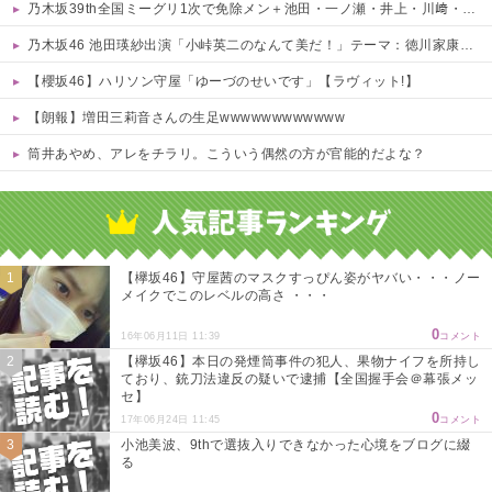
乃木坂39th全国ミーグリ1次で免除メン＋池田・一ノ瀬・井上・川﨑・菅原・中西が全完売
乃木坂46 池田瑛紗出演「小峠英二のなんて美だ！」テーマ：徳川家康【2025.8.5 24:00〜 TOKYO MX】
【櫻坂46】ハリソン守屋「ゆーづのせいです」【ラヴィット!】
【朗報】増田三莉音さんの生足wwwwwwwwwwww
筒井あやめ、アレをチラリ。こういう偶然の方が官能的だよな？
Powered by livedoor 相互RSS
【欅坂46】守屋茜のマスクすっぴん姿がヤバい・・・ノー
メイクでこのレベルの高さ ・・・
0
16年06月11日 11:39
コメント
【欅坂46】本日の発煙筒事件の犯人、果物ナイフを所持し
ており、銃刀法違反の疑いで逮捕【全国握手会＠幕張メッ
セ】
0
17年06月24日 11:45
コメント
小池美波、9thで選抜入りできなかった心境をブログに綴
る