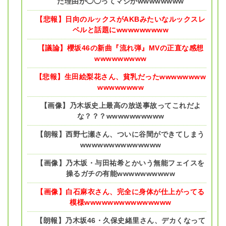
た理由が◯◯ってマジかwwwwwwww
【悲報】日向のルックスがAKBみたいなルックスレ
ベルと話題にwwwwwwwww
【議論】櫻坂46の新曲『流れ弾』MVの正直な感想
wwwwwwwww
【悲報】生田絵梨花さん、貧乳だったwwwwwwww
wwwwwwww
【画像】乃木坂史上最高の放送事故ってこれだよ
な？？？wwwwwwwwww
【朗報】西野七瀬さん、ついに谷間ができてしまう
wwwwwwwwwwwwww
【画像】乃木坂・与田祐希とかいう無能フェイスを
操るガチの有能wwwwwwwwww
【画像】白石麻衣さん、完全に身体が仕上がってる
模様wwwwwwwwwwwwwww
【朗報】乃木坂46・久保史緒里さん、デカくなって