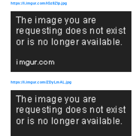
https://i.imgur.com/iGz8Zlp.jpg
https://i.imgur.com/ZDyLmAL.jpg