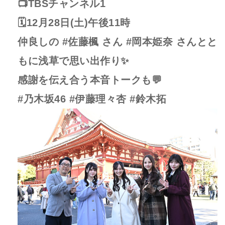
📺TBSチャンネル1
🗓12月28日(土)午後11時
仲良しの #佐藤楓 さん #岡本姫奈 さんとと
もに浅草で思い出作り✨
感謝を伝え合う本音トークも💬
#乃木坂46 #伊藤理々杏 #鈴木拓