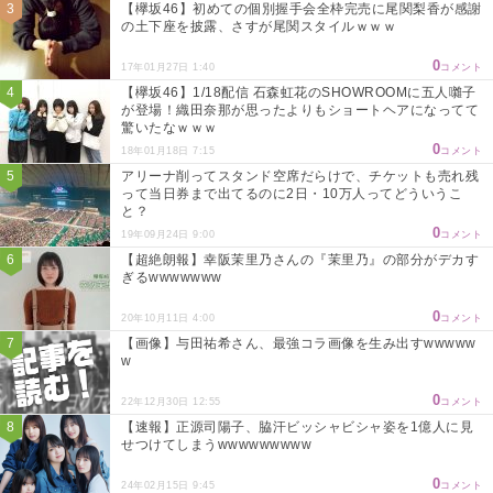
【欅坂46】初めての個別握手会全枠完売に尾関梨香が感謝
の土下座を披露、さすが尾関スタイルｗｗｗ
0
17年01月27日 1:40
コメント
【欅坂46】1/18配信 石森虹花のSHOWROOMに五人囃子
が登場！織田奈那が思ったよりもショートヘアになってて
驚いたなｗｗｗ
0
18年01月18日 7:15
コメント
アリーナ削ってスタンド空席だらけで、チケットも売れ残
って当日券まで出てるのに2日・10万人ってどういうこ
と？
0
19年09月24日 9:00
コメント
【超絶朗報】幸阪茉里乃さんの『茉里乃』の部分がデカす
ぎるwwwwwww
0
20年10月11日 4:00
コメント
【画像】与田祐希さん、最強コラ画像を生み出すwwwww
w
0
22年12月30日 12:55
コメント
【速報】正源司陽子、脇汗ビッシャビシャ姿を1億人に見
せつけてしまうwwwwwwwww
0
24年02月15日 9:45
コメント