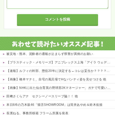
被災地・熊本、泥酔者の通報が止まらず県警が異例のお願い
【プラスティック・メモリーズ】アニプレックス上海「アイラ ウェディングドレスVer.」フィギュア【予約開始】
【速報】ルフィの幹部、懲役20年に決定する←コレは妥当か？？？？？？？
【画像】橋本マナミ、自宅の風呂場でHなパンティ姿を見せつける 他
【画像】NHKに出た仙台育英の野球部JKマネージャー、ガチで可愛いぞ 他
田﨑さくらアナ セクシーノースリーブ脇！！ 他
本日8/6の乃木坂46「猫舌SHOWROOM」は筒井あやめ＆鈴木佑捺
長濱ねる、事務所移籍 フラーム所属を発表