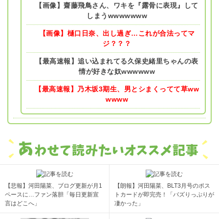
【画像】齋藤飛鳥さん、ワキを『露骨に表現』して
しまうwwwwwww
【画像】樋口日奈、出し過ぎ…これが合法ってマ
ジ？？？
【最高速報】追い込まれてる久保史緒里ちゃんの表
情が好きな奴wwwwww
【最高速報】乃木坂3期生、男とシまくってて草ww
wwww
【悲報】河田陽菜、ブログ更新が月1
【朗報】河田陽菜、BLT3月号のポス
ペースに…ファン落胆「毎日更新宣
トカードが即完売！「バズりっぷりが
言はどこへ」
凄かった」