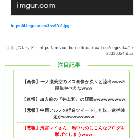
https://i.imgur.com/3ns9Di8.jpg
引用元スレッド：
https://mevius.5ch.net/test/read.cgi/nogizaka/17
28313324.dat/
注目記事
【画像】一ノ瀬美空のメス画像が次々と流出www5
期生やべえなwww
【速報】加入前の『井上和』の顔面wwwwwwwww
【悲報】中西アルノの捏造ツイートした奴、逮捕確
定かwwwwwwwww
【悲報】清宮レイさん、渦中なのにこんなブログを
挙げてしまうwww