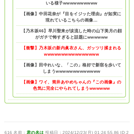
いる様子wwwwwwwwww
【画像】中田花奈が『目をイジッた理由』が如実に
現れているこちらの画像…
【乃木坂46】早川聖来が涙流した時の山下美月の顔
がガチで怖すぎると話題にwwwwww
【衝撃】乃木坂の新内眞衣さん、ガッツリ揉まれる
wwwwwwwwwwwwwwww
【画像】田中れいな、「この」格好で新宿を歩いて
しまうwwwwwwwwwwwww
【画像】ワイ、筒井あやめちゃんの『この画像』の
色気に完全にやられてしまうwwwwww
616 名前：
君の名は
投稿日：2024/12/23(月) 01:24:55.86 ID:2