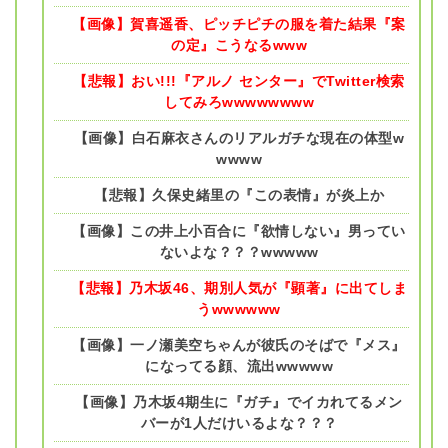
【画像】賀喜遥香、ピッチピチの服を着た結果『案
の定』こうなるwww
【悲報】おい!!!『アルノ センター』でTwitter検索
してみろwwwwwwww
【画像】白石麻衣さんのリアルガチな現在の体型w
wwww
【悲報】久保史緒里の『この表情』が炎上か
【画像】この井上小百合に『欲情しない』男ってい
ないよな？？？wwwww
【悲報】乃木坂46、期別人気が『顕著』に出てしま
うwwwwww
【画像】一ノ瀬美空ちゃんが彼氏のそばで『メス』
になってる顔、流出wwwww
【画像】乃木坂4期生に『ガチ』でイカれてるメン
バーが1人だけいるよな？？？