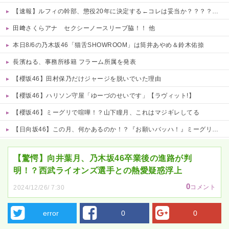
【速報】ルフィの幹部、懲役20年に決定する←コレは妥当か？？？？？？？
田﨑さくらアナ セクシーノースリーブ脇！！ 他
本日8/6の乃木坂46「猫舌SHOWROOM」は筒井あやめ＆鈴木佑捺
長濱ねる、事務所移籍 フラーム所属を発表
【櫻坂46】田村保乃だけジャージを脱いでいた理由
【櫻坂46】ハリソン守屋「ゆーづのせいです」【ラヴィット!】
【櫻坂46】ミーグリで喧嘩！？山下瞳月、これはマジギレしてる
【日向坂46】この月、何かあるのか！？『お願いバッハ！』ミーグリ日程がこちら
Powered by livedoor 相互RSS
【驚愕】向井葉月、乃木坂46卒業後の進路が判
明！？西武ライオンズ選手との熱愛疑惑浮上
0
コメント
2024/12/26/ 7:30
error
0
0