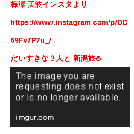
梅澤 美波インスタより
https://www.instagram.com/p/DD
69Fv7P7u_/
だいすきな３人と 新潟旅⛄