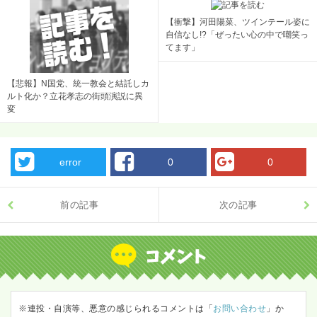
【衝撃】河田陽菜、ツインテール姿に
自信なし!?「ぜったい心の中で嘲笑っ
てます」
【悲報】N国党、統一教会と結託しカ
ルト化か？立花孝志の街頭演説に異
変
error
0
0
前の記事
次の記事
※連投・自演等、悪意の感じられるコメントは「
お問い合わせ
」か