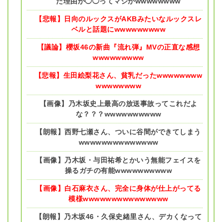
た理由が◯◯ってマジかwwwwwwww
【悲報】日向のルックスがAKBみたいなルックスレ
ベルと話題にwwwwwwwww
【議論】櫻坂46の新曲『流れ弾』MVの正直な感想
wwwwwwwww
【悲報】生田絵梨花さん、貧乳だったwwwwwwww
wwwwwwww
【画像】乃木坂史上最高の放送事故ってこれだよ
な？？？wwwwwwwwww
【朗報】西野七瀬さん、ついに谷間ができてしまう
wwwwwwwwwwwwww
【画像】乃木坂・与田祐希とかいう無能フェイスを
操るガチの有能wwwwwwwwww
【画像】白石麻衣さん、完全に身体が仕上がってる
模様wwwwwwwwwwwwwww
【朗報】乃木坂46・久保史緒里さん、デカくなって