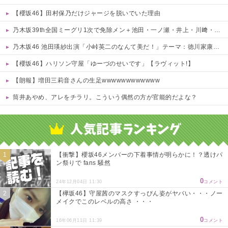
【櫻坂46】田村保乃だけジャージを脱いでいた理由
乃木坂39th全国ミーグリ1次で免除メン＋池田・一ノ瀬・井上・川﨑・菅原・中西が全完売
乃木坂46 池田瑛紗出演「小峠英二のなんて美だ！」テーマ：徳川家康【2025.8.5 24:00〜 TOKYO MX】
【櫻坂46】ハリソン守屋「ゆーづのせいです」【ラヴィット!】
【朗報】増田三莉音さんの生足wwwwwwwwwwww
筒井あやめ、アレをチラリ。こういう偶然の方が官能的だよな？
Powered by livedoor 相互RSS
【衝撃】櫻坂46メンバーの下着事情が明らかに！？透けパ
ン祭りで fans 騒然
0
24年12月04日 11:30
コメント
【欅坂46】守屋茜のマスクすっぴん姿がヤバい・・・ノー
メイクでこのレベルの高さ ・・・
0
16年06月11日 11:39
コメント