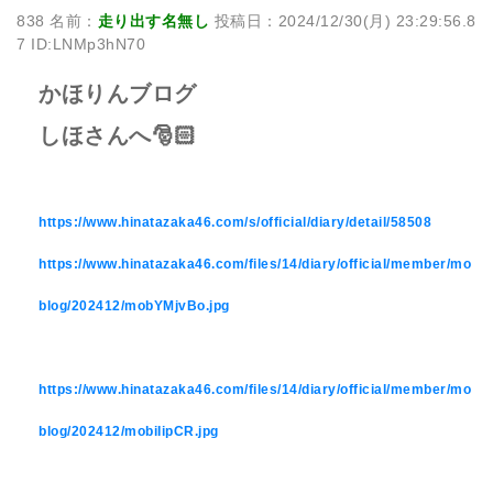
838 名前：
走り出す名無し
投稿日：2024/12/30(月) 23:29:56.8
7 ID:LNMp3hN70
かほりんブログ
しほさんへ🎅🏻
https://www.hinatazaka46.com/s/official/diary/detail/58508
https://www.hinatazaka46.com/files/14/diary/official/member/mo
blog/202412/mobYMjvBo.jpg
https://www.hinatazaka46.com/files/14/diary/official/member/mo
blog/202412/mobiIipCR.jpg