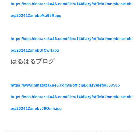
https://cdn.hinatazaka46.com/files/14/diary/official/member/mobl
og/202412/mobbMa65R.jpg
https://cdn.hinatazaka46.com/files/14/diary/official/member/mobl
og/202412/mobUfCwrl.jpg
はるはるブログ
https://www.hinatazaka46.com/s/official/diary/detail/58505
https://cdn.hinatazaka46.com/files/14/diary/official/member/mobl
og/202412/moby09Omh.jpg