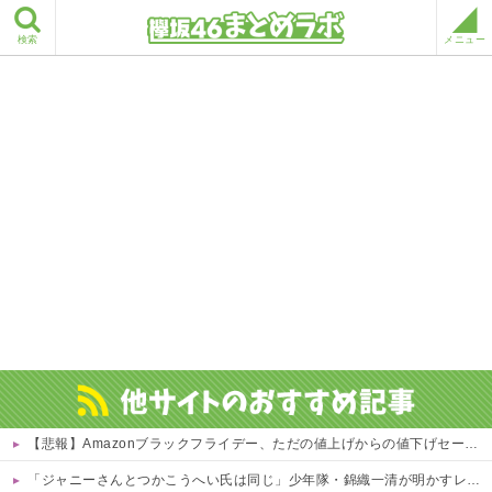
検索
メニュー
【悲報】Amazonブラックフライデー、ただの値上げからの値下げセールだったｗｗｗ 他
「ジャニーさんとつかこうへい氏は同じ」少年隊・錦織一清が明かすレジェンドの共通点と我流の演出論