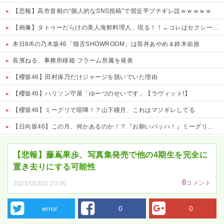
【悲報】高市首相の“個人的なSNS投稿”で習近平ブチギレ説ｗｗｗｗｗ
【画像】タトゥーだらけの美人海鮮料理人、現る！！←コレはセクシー過ぎてワイらにブッ刺さりまくりw w w w w w w w w
本日8/6の乃木坂46「猫舌SHOWROOM」は筒井あやめ＆鈴木佑捺
長濱ねる、事務所移籍 フラーム所属を発表
【櫻坂46】田村保乃だけジャージを脱いでいた理由
【櫻坂46】ハリソン守屋「ゆーづのせいです」【ラヴィット!】
【櫻坂46】ミーグリで喧嘩！？山下瞳月、これはマジギレしてる
【日向坂46】この月、何かあるのか！？『お願いバッハ！』ミーグリ日程がこちら
Powered by livedoor 相互RSS
【悲報】藤嶌果歩、写真集発売で他の4期生を完全に
置き去りにする可能性
0
コメント
2025/01/02/ 20:00
error
0
0