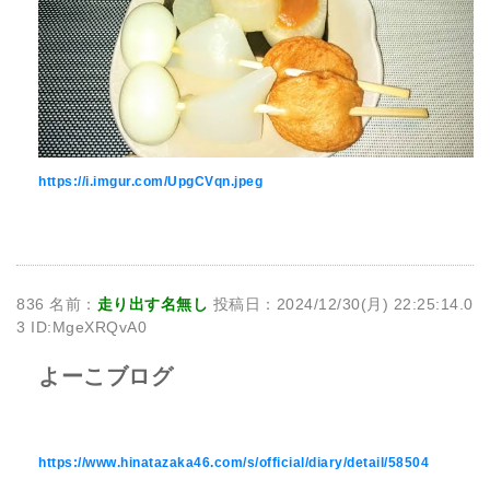
https://i.imgur.com/UpgCVqn.jpeg
836 名前：
走り出す名無し
投稿日：2024/12/30(月) 22:25:14.0
3 ID:MgeXRQvA0
よーこブログ
https://www.hinatazaka46.com/s/official/diary/detail/58504