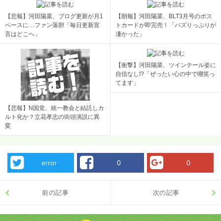
【悲報】河田陽菜、ブログ更新が月1
【朗報】河田陽菜、BLT3月号のポス
ペースに…ファン落胆「毎日更新宣
トカードが即完売！「バズりっぷりが
言はどこへ」
凄かった」
【衝撃】河田陽菜、ツインテール姿に
自信なし!?「ぜったい心の中で嘲笑っ
てます」
【悲報】N国党、統一教会と結託しカ
ルト化か？立花孝志の街頭演説に異
変
error
0
0
前の記事
次の記事