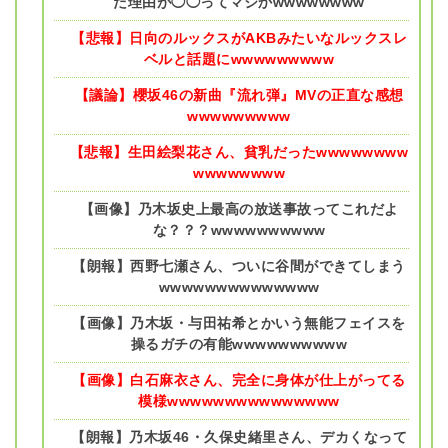
た理由が◯◯ってマジかwwwwwwww
【悲報】日向のルックスがAKBみたいなルックスレ
ベルと話題にwwwwwwwww
【議論】櫻坂46の新曲『流れ弾』MVの正直な感想
wwwwwwwww
【悲報】生田絵梨花さん、貧乳だったwwwwwwww
wwwwwwww
【画像】乃木坂史上最高の放送事故ってこれだよ
な？？？wwwwwwwwww
【朗報】西野七瀬さん、ついに谷間ができてしまう
wwwwwwwwwwwwww
【画像】乃木坂・与田祐希とかいう無能フェイスを
操るガチの有能wwwwwwwwww
【画像】白石麻衣さん、完全に身体が仕上がってる
模様wwwwwwwwwwwwwww
【朗報】乃木坂46・久保史緒里さん、デカくなって