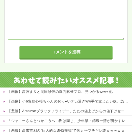
【画像】高宮まりと岡田紗佳の爆乳麻雀プロ、見つかるwww 他
【画像】小6豊島心桜ちゃんのおっ●いデカ過ぎww手で支えたい奴、急げｗｗｗｗ 他
【悲報】Amazonブラックフライデー、ただの値上げからの値下げセールだったｗｗｗ 他
「ジャニーさんとつかこうへい氏は同じ」少年隊・錦織一清が明かすレジェンドの共通点と我流の演出論
【悲報】高市首相の“個人的なSNS投稿”で習近平ブチギレ説ｗｗｗｗｗ