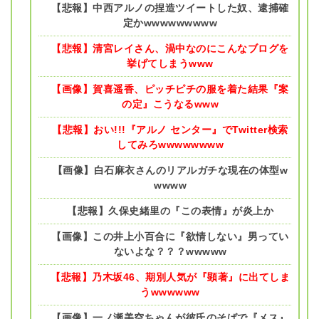
【悲報】中西アルノの捏造ツイートした奴、逮捕確
定かwwwwwwwww
【悲報】清宮レイさん、渦中なのにこんなブログを
挙げてしまうwww
【画像】賀喜遥香、ピッチピチの服を着た結果『案
の定』こうなるwww
【悲報】おい!!!『アルノ センター』でTwitter検索
してみろwwwwwwww
【画像】白石麻衣さんのリアルガチな現在の体型w
wwww
【悲報】久保史緒里の『この表情』が炎上か
【画像】この井上小百合に『欲情しない』男ってい
ないよな？？？wwwww
【悲報】乃木坂46、期別人気が『顕著』に出てしま
うwwwwww
【画像】一ノ瀬美空ちゃんが彼氏のそばで『メス』