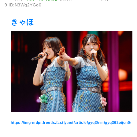
9 ID:N3Wg2YGo0
きゃほ
https://img-mdpr.freetls.fastly.net/article/gyq3/nm/gyq362oijonG