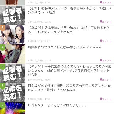
0
20年10月11日 4:00
コメント
【衝撃】櫻坂46メンバーの下着事情が明らかに！？透けパ
ン祭りで fans 騒然
0
24年12月04日 11:30
コメント
【欅坂46】鈴本美愉の「三つ編み」part2！可愛過ぎるだ
ろ。これはテンション上がるわ…
0
16年04月23日 3:27
コメント
尾関梨香のブログに新たな○○泉が出現ｗｗｗｗｗｗ
0
16年10月21日 11:12
コメント
【欅坂46】平手友梨奈の後ろでわちゃわちゃしてるの可愛
いなｗｗｗ「残酷な観客達」第8話放送前のオフショット
が公開！
0
17年07月04日 7:30
コメント
日向坂が当て付けで欅坂共和国発表の翌日に発表をかぶせ
たのでは？と勘繰る人もいる模様・・・
0
19年06月01日 4:00
コメント
虹花センターといえばこの曲だよな。。。