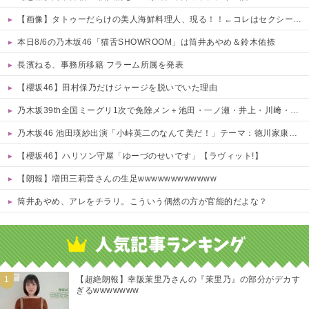
【画像】タトゥーだらけの美人海鮮料理人、現る！！←コレはセクシー過ぎてワイらにブッ刺さりまくりw w w w w w w w w
本日8/6の乃木坂46「猫舌SHOWROOM」は筒井あやめ＆鈴木佑捺
長濱ねる、事務所移籍 フラーム所属を発表
【櫻坂46】田村保乃だけジャージを脱いでいた理由
乃木坂39th全国ミーグリ1次で免除メン＋池田・一ノ瀬・井上・川﨑・菅原・中西が全完売
乃木坂46 池田瑛紗出演「小峠英二のなんて美だ！」テーマ：徳川家康【2025.8.5 24:00〜 TOKYO MX】
【櫻坂46】ハリソン守屋「ゆーづのせいです」【ラヴィット!】
【朗報】増田三莉音さんの生足wwwwwwwwwwww
筒井あやめ、アレをチラリ。こういう偶然の方が官能的だよな？
Powered by livedoor 相互RSS
【超絶朗報】幸阪茉里乃さんの『茉里乃』の部分がデカす
ぎるwwwwwww