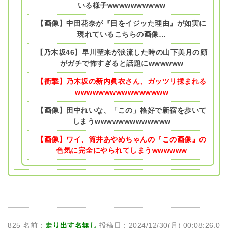
いる様子wwwwwwwwww
【画像】中田花奈が『目をイジッた理由』が如実に
現れているこちらの画像…
【乃木坂46】早川聖来が涙流した時の山下美月の顔
がガチで怖すぎると話題にwwwwww
【衝撃】乃木坂の新内眞衣さん、ガッツリ揉まれる
wwwwwwwwwwwwwwww
【画像】田中れいな、「この」格好で新宿を歩いて
しまうwwwwwwwwwwwww
【画像】ワイ、筒井あやめちゃんの『この画像』の
色気に完全にやられてしまうwwwwww
825 名前：
走り出す名無し
投稿日：2024/12/30(月) 00:08:26.0