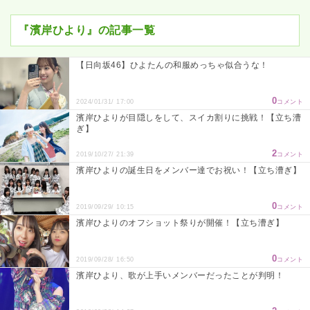
『濱岸ひより』の記事一覧
【日向坂46】ひよたんの和服めっちゃ似合うな！
0
2024/01/31/ 17:00
コメント
濱岸ひよりが目隠しをして、スイカ割りに挑戦！【立ち漕
ぎ】
2
2019/10/27/ 21:39
コメント
濱岸ひよりの誕生日をメンバー達でお祝い！【立ち漕ぎ】
0
2019/09/29/ 10:15
コメント
濱岸ひよりのオフショット祭りが開催！【立ち漕ぎ】
0
2019/09/28/ 16:50
コメント
濱岸ひより、歌が上手いメンバーだったことが判明！