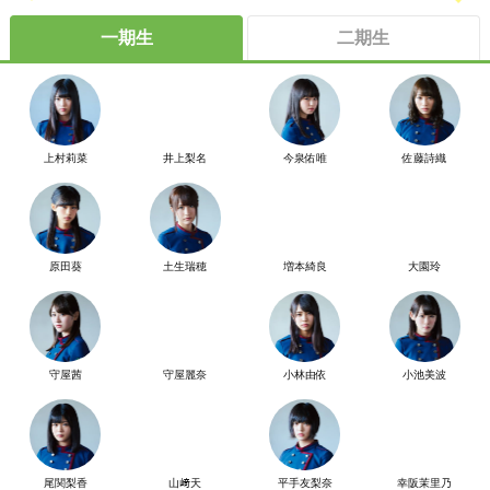
一期生
二期生
上村莉菜
井上梨名
今泉佑唯
佐藤詩織
原田葵
土生瑞穂
増本綺良
大園玲
守屋茜
守屋麗奈
小林由依
小池美波
尾関梨香
山﨑天
平手友梨奈
幸阪茉里乃