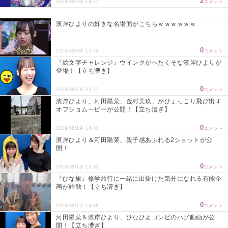
2
2019/09/28/ 14:27
コメント
濱岸ひよりの好きな名場面がこちらｗｗｗｗｗｗ
0
2019/09/08/ 13:52
コメント
『絵文字チャレンジ』ウインクがへたくそな濱岸ひよりが
登場！【立ち漕ぎ】
0
2019/08/21/ 22:27
コメント
濱岸ひより、河田陽菜、金村美玖、がひょっこり飛び出す
オフショムービーが公開！【立ち漕ぎ】
0
2019/08/19/ 14:30
コメント
濱岸ひより＆河田陽菜、親子感あふれる2ショットが公
開！
0
2019/08/18/ 15:30
コメント
『ひな旅』修学旅行に一緒に出掛けた気分になれる有能企
画が始動！【立ち漕ぎ】
0
2019/08/12/ 14:08
コメント
河田陽菜＆濱岸ひより、ひなひよコンビのハグ動画が公
開！【立ち漕ぎ】