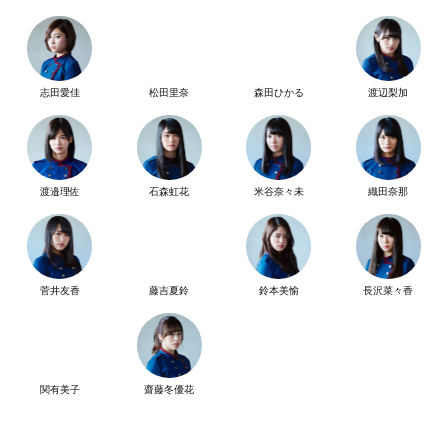
志田愛佳
松田里奈
森田ひかる
渡辺梨加
渡邉理佐
石森虹花
米谷奈々未
織田奈那
菅井友香
藤吉夏鈴
鈴本美愉
長沢菜々香
関有美子
齋藤冬優花