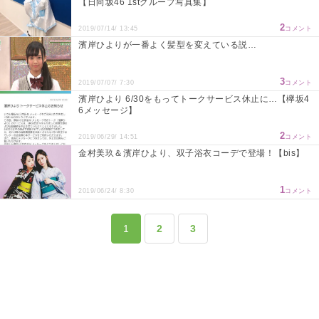
【日向坂46 1stグループ写真集】
2
2019/07/14/ 13:45
コメント
濱岸ひよりが一番よく髪型を変えている説…
3
2019/07/07/ 7:30
コメント
濱岸ひより 6/30をもってトークサービス休止に…【欅坂4
6メッセージ】
2
2019/06/29/ 14:51
コメント
金村美玖＆濱岸ひより、双子浴衣コーデで登場！【bis】
1
2019/06/24/ 8:30
コメント
1
2
3