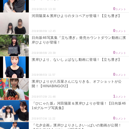
0
2019/08/10/ 13:30
コメント
河田陽菜＆濱岸ひよりのタコペアが登場！【立ち漕ぎ】
0
2019/08/09/ 12:45
コメント
日向坂46写真集『立ち漕ぎ』発売カウントダウン動画に濱
岸ひよりが登場！
0
2019/08/08/ 20:39
コメント
濱岸ひより、ないしょばなし動画に登場！【立ち漕ぎ】
0
2019/08/03/ 11:57
コメント
濱岸ひよりが八百屋さんになりきる、オフショットが公
開！【HINABINGO!2】
1
2019/07/29/ 21:46
コメント
『ひにゃた坂』河田陽菜＆濱岸ひよりが登場！【日向坂46
1stグループ写真集】
0
2019/07/24/ 11:22
コメント
『七夕企画』濱岸ひよりさしさいっぱいの動画が公開！