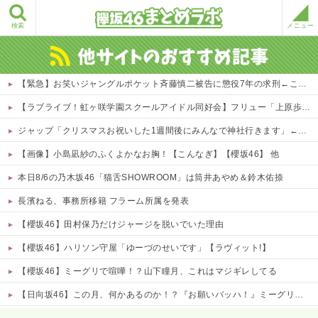
検索
メニュー
【緊急】お笑いジャングルポケット斉藤慎二被告に懲役7年の求刑←これ…
【ラブライブ！虹ヶ咲学園スクールアイドル同好会】フリュー「上原歩夢」プライズフィギュア化決定
ジャップ「クリスマスお祝いした1週間後にみんなで神社行きます」←これ
【画像】小島凪紗のふくよかなお胸！【こんなぎ】【櫻坂46】 他
本日8/6の乃木坂46「猫舌SHOWROOM」は筒井あやめ＆鈴木佑捺
長濱ねる、事務所移籍 フラーム所属を発表
【櫻坂46】田村保乃だけジャージを脱いでいた理由
【櫻坂46】ハリソン守屋「ゆーづのせいです」【ラヴィット!】
【櫻坂46】ミーグリで喧嘩！？山下瞳月、これはマジギレしてる
【日向坂46】この月、何かあるのか！？『お願いバッハ！』ミーグリ日程がこちら
Powered by livedoor 相互RSS