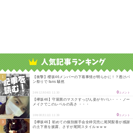
【衝撃】櫻坂46メンバーの下着事情が明らかに！？透けパ
ン祭りで fans 騒然
0
24年12月04日 11:30
コメント
【欅坂46】守屋茜のマスクすっぴん姿がヤバい・・・ノー
メイクでこのレベルの高さ ・・・
0
16年06月11日 11:39
コメント
【欅坂46】初めての個別握手会全枠完売に尾関梨香が感謝
の土下座を披露、さすが尾関スタイルｗｗｗ