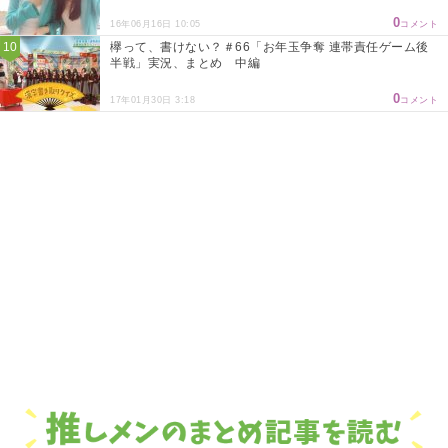
0
16年06月16日 10:05
コメント
欅って、書けない？＃66「お年玉争奪 連帯責任ゲーム後
半戦」実況、まとめ 中編
0
17年01月30日 3:18
コメント