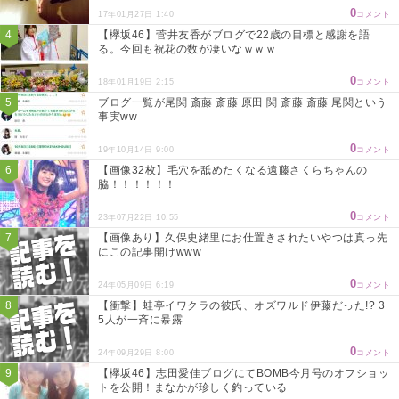
0
17年01月27日 1:40
コメント
【欅坂46】菅井友香がブログで22歳の目標と感謝を語
る。今回も祝花の数が凄いなｗｗｗ
0
18年01月19日 2:15
コメント
ブログ一覧が尾関 斎藤 斎藤 原田 関 斎藤 斎藤 尾関という
事実ww
0
19年10月14日 9:00
コメント
【画像32枚】毛穴を舐めたくなる遠藤さくらちゃんの
脇！！！！！！
0
23年07月22日 10:55
コメント
【画像あり】久保史緒里にお仕置きされたいやつは真っ先
にこの記事開けwww
0
24年05月09日 6:19
コメント
【衝撃】蛙亭イワクラの彼氏、オズワルド伊藤だった!? 3
5人が一斉に暴露
0
24年09月29日 8:00
コメント
【欅坂46】志田愛佳ブログにてBOMB今月号のオフショッ
トを公開！まなかが珍しく釣っている