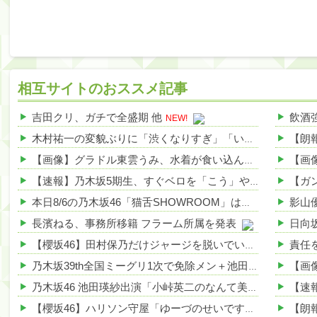
相互サイトのおススメ記事
吉田クリ、ガチで全盛期 他
NEW!
木村祐一の変貌ぶりに「渋くなりすぎ」「いつの間にかイケおじに」の声 他
【画像】グラドル東雲うみ、水着が食い込んだ横尻がHすぎる 他
【速報】乃木坂5期生、すぐベロを「こう」やってシてしまうwwwwww 他
本日8/6の乃木坂46「猫舌SHOWROOM」は筒井あやめ＆鈴木佑捺
長濱ねる、事務所移籍 フラーム所属を発表
【櫻坂46】田村保乃だけジャージを脱いでいた理由
乃木坂39th全国ミーグリ1次で免除メン＋池田・一ノ瀬・井上・川﨑・菅原・中西が全完売
乃木坂46 池田瑛紗出演「小峠英二のなんて美だ！」テーマ：徳川家康【2025.8.5 24:00〜 TOKYO MX】
【櫻坂46】ハリソン守屋「ゆーづのせいです」【ラヴィット!】