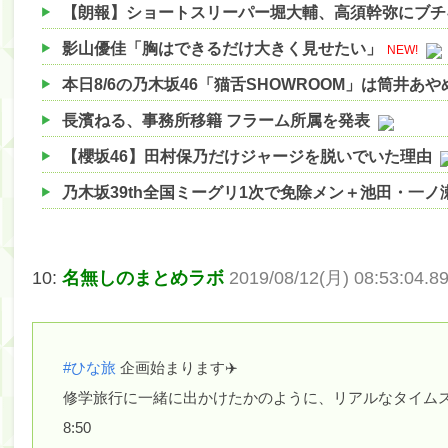
【朗報】ショートスリーパー堀大輔、高須幹弥にブチ
影山優佳「胸はできるだけ大きく見せたい」
NEW!
本日8/6の乃木坂46「猫舌SHOWROOM」は筒井あ
長濱ねる、事務所移籍 フラーム所属を発表
【櫻坂46】田村保乃だけジャージを脱いでいた理由
乃木坂39th全国ミーグリ1次で免除メン＋池田・一
【櫻坂46】ハリソン守屋「ゆーづのせいです」【ラヴ
【櫻坂46】ミーグリで喧嘩！？山下瞳月、これはマ
10:
名無しのまとめラボ
2019/08/12(月) 08:53:04.8
【日向坂46】この月、何かあるのか！？『お願いバ
【速報】中村麗乃ちゃんの思い出、挙げてけwwwwww
#ひな旅
企画始まります✈️
【朗報】増田三莉音さんの生足wwwwwwwwwwww
修学旅行に一緒に出かけたかのように、リアルなタイムス
【朗報】増田三莉音さんの生足wwwwwwwwwwww
8:50
【川﨑桜】まあ、でも筑駒は断れないだろ？