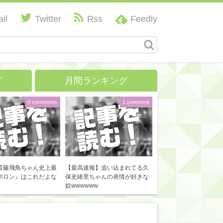
il
Twitter
Rss
Feedly
グ
月間ランキング
0 comments
1 comment
斎藤飛鳥ちゃん史上最
【最高速報】追い込まれてる久
ボロン』はこれだよな
保史緒里ちゃんの表情が好きな
奴wwwwww