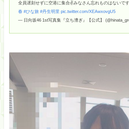
全員遅刻せずに空港に集合✌️みなさん忘れものはないで
筒井あやめ、アレをチラリ。こういう偶然の方が官能
春
#ひな旅
#丹生明里
pic.twitter.com/XEAwxovgU5
— 日向坂46 1st写真集『立ち漕ぎ』【公式】 (@hinata_gro
Powered by livedoor 相互RSS