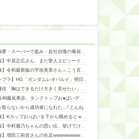
飲酒強要・スーパーで盗み・反社自慢の毒叔母一家。法事でも虚偽の金銭要求と暴力で脅されトラウマに…祖母の死をきっかけに恐怖の親戚と「永久絶縁」を決意←自分の身の安全を最優先にして大正解
NEW!
【朗報】中居正広さん、また聖人エピソードが追加されるｗｗｗｗｗ
NE
NEW!
【画像】令和最新版の宇垣美里さん←こう言うのでいいんだよが目一杯詰まってると話題にw w w w w w w w w
NEW!
【ガンプラ】HG「ガンダムレオパルド」明日発売【試作・パッケージ画像追加】
影山優佳「胸はできるだけ大きく見せたい」
NEW!
日向坂46藤嶌果歩、タンクトップお●ぱいデッカ！横乳が揺れ過ぎ最高！
責任を取らないから成功者になれた…｢とんねるず｣｢おニャン子｣｢AKB｣とヒットを出し続けた秋元康の哲学！！！
【画像】Kカップお○ぱいを下から眺めるとｗｗｗ
NEW!
【速報】中村麗乃ちゃんの思い出、挙げてけwwwwwwwwwww
【朗報】増田三莉音さんの生足wwwwwwwwwwww