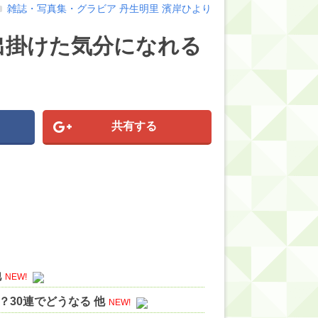
雑誌・写真集・グラビア
丹生明里
濱岸ひより
出掛けた気分になれる
】
共有する
他
NEW!
30連でどうなる 他
NEW!