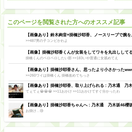
阪口珠美出演「秘密のストレス共有バラエティ め組の園」男の余計な一言SP【2025.8.5 23:56〜 TBS】
【櫻坂46】ミーグリで喧嘩！？山下瞳月、これはマジギレしてる
このページを閲覧された方へのオススメ記事
【日向坂46】この月、何かあるのか！？『お願いバッハ！』ミーグリ日程がこちら
Powere
Powered by livedoor 相互RSS
【画像あり】鈴木絢音×掛橋沙耶香、ノースリーブで腕を
>>487男の子コンビかわよ
【画像】掛橋沙耶香くんが女装をしてワキを丸出しして
掛橋くんのペロペロしたい部 >>183いや普通に女舐めてえ
【画像あり】掛橋沙耶香さん、思ったより小さかったww
>>260ワイは掛橋くん 掛橋改めてちっさ
【画像あり】掛橋沙耶香、取り上げられる : 乃木通 乃木坂
てぇてぇ😭😭😭 >>11おかけ >>11おかけてすぐ分かったわ
【画像あり】掛橋沙耶香ちゃんへ : 乃木通 乃木坂46櫻坂
お掛け…😢