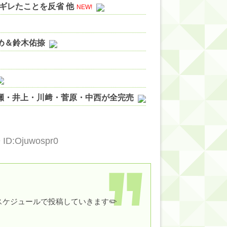
ギレたことを反省 他
NEW!
やめ＆鈴木佑捺
ノ瀬・井上・川﨑・菅原・中西が全完売
ィット!】
ジギレしてる
9 ID:Ojuwospr0
ッハ！』ミーグリ日程がこちら
wwwww
ケジュールで投稿していきます✏️