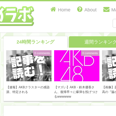
Home
About
Ma
24時間ランキング
週間ランキン
0 comments
0 comments
【速報】AKBクラスターの感染
【マズい】AKB・鈴木優香さ
【画像】
源、特定される
ん、復帰早々に爆弾を投げつけ
高の『脇
るwwwwww