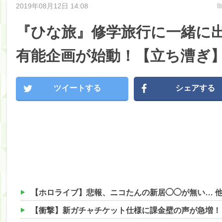
2019年08月12日 14:08
『ひな旅』修学旅行に一緒に
有能企画が始動！【立ち漕ぎ
ツイートする
シェアする
【ホロライブ】悲報、ニコたんの新居◯◯が無い… 
【衝撃】新ガチャチケット仕様に課金壁の声が急増！？