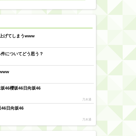
【川﨑桜】まあ、でも筑駒は断れないだろ？
乃木坂46『オリコン上半期SG1位獲得!!』←もうこれ今が全盛期だろwwwwww
d by livedoor 相互RSS
上げてしまうwww
る件についてどう思う？
www
46櫻坂46日向坂46
乃木通
46日向坂46
乃木通