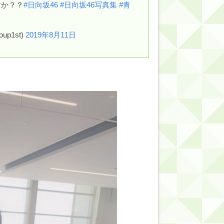
すか？？
#日向坂46
#日向坂46写真集
#青
的だよな？
up1st)
2019年8月11日