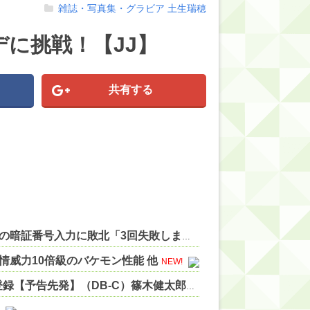
雑誌・写真集・グラビア
土生瑞穂
に挑戦！【JJ】
共有する
【にじさんじ】サロメちゃんおまんが、ランダム配置の暗証番号入力に敗北「3回失敗しましたわ」 他
NEW!
威力10倍級のバケモン性能 他
NEW!
【公示】DeNA、ビド・若松が登録抹消、馬場が1軍登録【予告先発】（DB-C）篠木健太郎×斉藤優汰、中6篠木の登場で竹田祐先送り、3戦目は1軍合流の片山 他