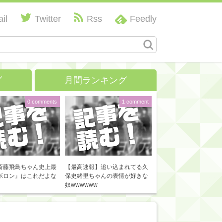
il
Twitter
Rss
Feedly
グ
月間ランキング
0 comments
1 comment
斎藤飛鳥ちゃん史上最
【最高速報】追い込まれてる久
ボロン』はこれだよな
保史緒里ちゃんの表情が好きな
奴wwwwww