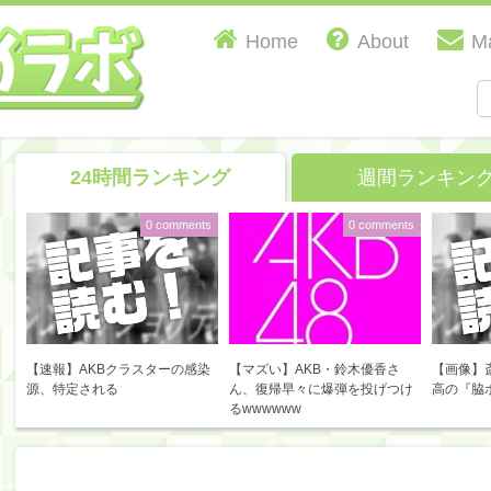
Home
About
Ma
24時間ランキング
週間ランキン
0 comments
0 comments
【速報】AKBクラスターの感染
【マズい】AKB・鈴木優香さ
【画像】
源、特定される
ん、復帰早々に爆弾を投げつけ
高の『脇
るwwwwww