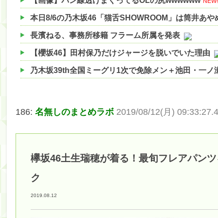
【画像】パン線透けまくってるOLの尻wwwwww
NEW!
本日8/6の乃木坂46「猫舌SHOWROOM」は筒井あ
長濱ねる、事務所移籍 フラーム所属を発表
【櫻坂46】田村保乃だけジャージを脱いでいた理由
乃木坂39th全国ミーグリ1次で免除メン＋池田・一
【櫻坂46】ハリソン守屋「ゆーづのせいです」【ラヴ
【櫻坂46】ミーグリで喧嘩！？山下瞳月、これはマ
186:
名無しのまとめラボ
2019/08/12(月) 09:33:27.
【日向坂46】この月、何かあるのか！？『お願いバ
【速報】中村麗乃ちゃんの思い出、挙げてけwwwwww
欅坂46土生瑞穂が着る！最旬フレアパンツ
【朗報】増田三莉音さんの生足wwwwwwwwwwww
【朗報】増田三莉音さんの生足wwwwwwwwwwww
ク
【川﨑桜】まあ、でも筑駒は断れないだろ？
2019.08.12
筒井あやめ、アレをチラリ。こういう偶然の方が官能