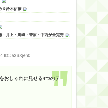
やめ＆鈴木佑捺
ノ瀬・井上・川﨑・菅原・中西が全完売
ィット!】
ジギレしてる
44 ID:Ja2SXjen0
ッハ！』ミーグリ日程がこちら
wwwww
をおしゃれに見せる4つのテ
的だよな？