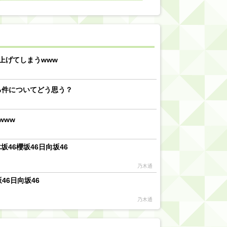
【川﨑桜】まあ、でも筑駒は断れないだろ？
乃木坂46『オリコン上半期SG1位獲得!!』←もうこれ今が全盛期だろwwwwww
d by livedoor 相互RSS
上げてしまうwww
る件についてどう思う？
www
46櫻坂46日向坂46
乃木通
46日向坂46
乃木通