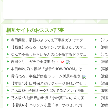
相互サイトのおススメ記事
寺田蘭世、最新のぶってえ下半身ガチでエグいって・・・ 他
【画像】めるる、ヒルナンデス見せたデカケツがそそる 他
なんで不倫したらいかんのに不倫するドラマが流行るんや？ 他
吉田クリ、ガチで全盛期 他
NEW!
本日8/6の乃木坂46「猫舌SHOWROOM」は筒井あやめ＆鈴木佑捺
長濱ねる、事務所移籍 フラーム所属を発表
【櫻坂46】田村保乃だけジャージを脱いでいた理由
乃木坂39th全国ミーグリ1次で免除メン＋池田・一ノ瀬・井上・川﨑・菅原・中西が全完売
乃木坂46 池田瑛紗出演「小峠英二のなんて美だ！」テーマ：徳川家康【2025.8.5 24:00〜 TOKYO MX】
【櫻坂46】ハリソン守屋「ゆーづのせいです」【ラヴィット!】