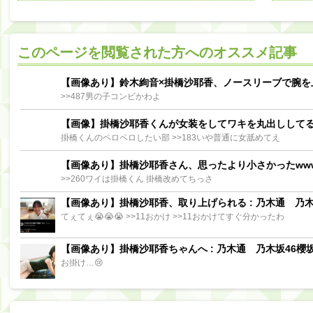
阪口珠美出演「秘密のストレス共有バラエティ め組の園」男の余計な一言SP【2025.8.5 23:56〜 TBS】
【櫻坂46】ミーグリで喧嘩！？山下瞳月、これはマジギレしてる
このページを閲覧された方へのオススメ記事
【日向坂46】この月、何かあるのか！？『お願いバッハ！』ミーグリ日程がこちら
Powere
Powered by livedoor 相互RSS
【画像あり】鈴木絢音×掛橋沙耶香、ノースリーブで腕を
>>487男の子コンビかわよ
【画像】掛橋沙耶香くんが女装をしてワキを丸出しして
掛橋くんのペロペロしたい部 >>183いや普通に女舐めてえ
【画像あり】掛橋沙耶香さん、思ったより小さかったww
>>260ワイは掛橋くん 掛橋改めてちっさ
【画像あり】掛橋沙耶香、取り上げられる : 乃木通 乃木坂
てぇてぇ😭😭😭 >>11おかけ >>11おかけてすぐ分かったわ
【画像あり】掛橋沙耶香ちゃんへ : 乃木通 乃木坂46櫻坂
お掛け…😢