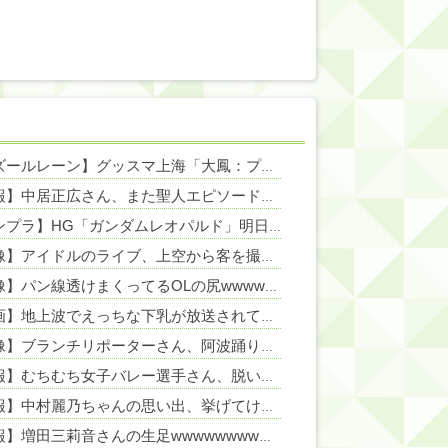
NEW!
【アズールレーン】グッスマ上海「大鳳：プライベート・クォーターズVer.」フィギュア【原型公開】
NEW!
【朗報】中居正広さん、また聖人エピソードが追加されるｗｗｗｗｗ
NE
NEW!
【ガンプラ】HG「ガンダムレオパルド」明日発売【試作・パッケージ画像追加】
【画像】アイドルのライブ、上空から客を撮影した結果wwwwwww
NEW
【画像】パン線透けまくってるOLの尻wwwwww
NEW!
【動画】地上波でえっちな下乳が放送されてしまうwww
NEW!
【画像】ブランチリポーターさん、阿波踊りでワキ祭り
NEW!
【朗報】むちむち女子バレー選手さん、脱いでしまう💕（画像あり）
NE
【速報】中村麗乃ちゃんの思い出、挙げてけwwwwwwwwwww
【朗報】増田三莉音さんの生足wwwwwwwwwwww