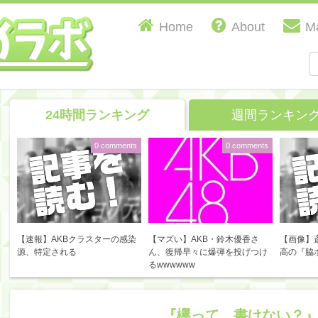
Home
About
Ma
24時間ランキング
週間ランキン
0 comments
0 comments
【速報】AKBクラスターの感染
【マズい】AKB・鈴木優香さ
【画像】
源、特定される
ん、復帰早々に爆弾を投げつけ
高の『脇
るwwwwww
『欅って、書けない？