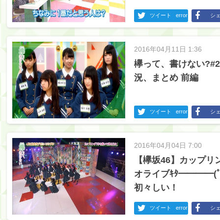
ツイート
error
シ
2016年04月11日 1:36
欅って、書けない?#
況、まとめ 前編
ツイート
error
シ
2016年04月04日 7:00
【欅坂46】カップリ
オライブｷﾀ━━━━(
初々しい！
ツイート
error
シ