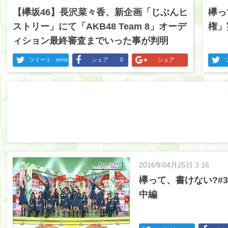
【欅坂46】長沢菜々香、新企画「じぶんヒ
欅っ
ストリー」にて「AKB48 Team 8」オーデ
権」
ィション最終審査までいった事が判明
ツイート
error
シェア
0
シェア
2016年04月25日 3:16
欅って、書けない?#
中編