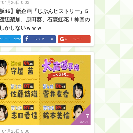
年04月26日 0:03
坂46】新企画『じぶんヒストリー』5
渡辺梨加、原田葵、石森虹花！神回の
しかしないｗｗｗ
ツイート
error
シェア
0
シェア
7
コメント
年04月25日 5:00