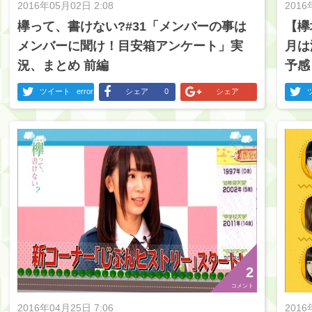
2016年05月02日 2:08
2016
欅って、書けない?#31「メンバーの事は
【欅
メンバーに聞け！目安箱アンケート」実
月は
況、まとめ 前編
予感
ツイート
error
シェア
0
シェア
2
コメント
2016年04月25日 7:06
2016