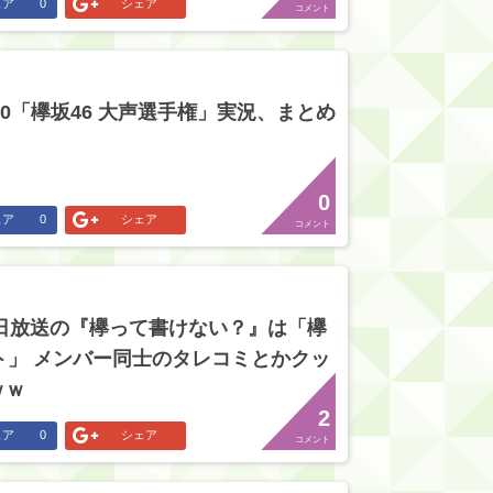
ェア
0
シェア
コメント
30「欅坂46 大声選手権」実況、まとめ
0
ェア
0
シェア
コメント
1日放送の『欅って書けない？』は「欅
ト」 メンバー同士のタレコミとかクッ
ｗｗ
2
ェア
0
シェア
コメント