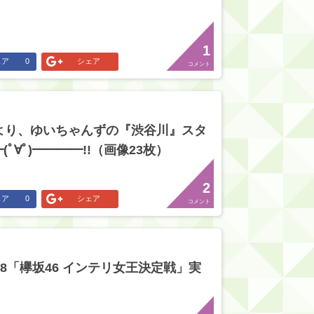
1
ェア
0
シェア
コメント
より、ゆいちゃんずの『渋谷川』スタ
ﾟ∀ﾟ)━━━━!!（画像23枚）
2
ェア
0
シェア
コメント
28「欅坂46 インテリ女王決定戦」実