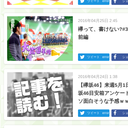
ツイート
error
シ
2016年04月25日 2:45
欅って、書けない?#
前編
ツイート
error
シ
2016年04月24日 1:38
【欅坂46】来週5月
坂46目安箱アンケー
ソ面白そうな予感ｗ
ツイート
error
シ