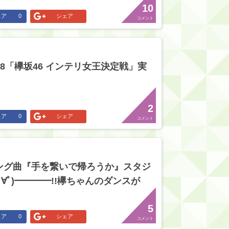
10
ェア
0
シェア
コメント
28「欅坂46 インテリ女王決定戦」実
2
ェア
0
シェア
コメント
ング曲『手を繋いで帰ろうか』スタジ
ﾟ∀ﾟ)━━━━!!欅ちゃんのダンスが
5
ェア
0
シェア
コメント