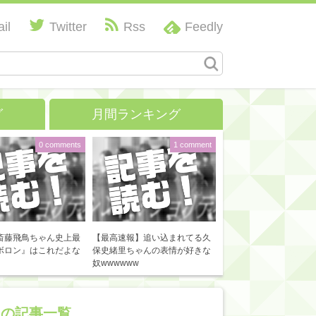
il
Twitter
Rss
Feedly
グ
月間ランキング
0 comments
1 comment
斎藤飛鳥ちゃん史上最
【最高速報】追い込まれてる久
ボロン』はこれだよな
保史緒里ちゃんの表情が好きな
奴wwwwww
』の記事一覧