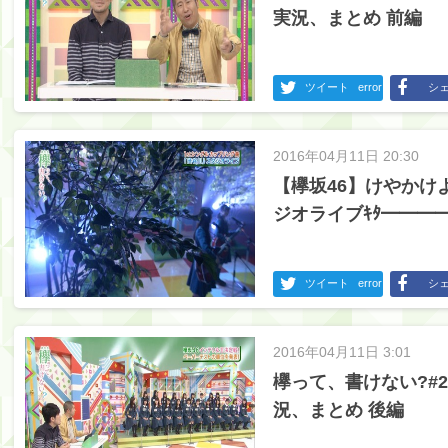
実況、まとめ 前編
ツイート
error
シ
2016年04月11日 20:30
【欅坂46】けやかけ
ジオライブｷﾀ━━━━(
ツイート
error
シ
2016年04月11日 3:01
欅って、書けない?#
況、まとめ 後編