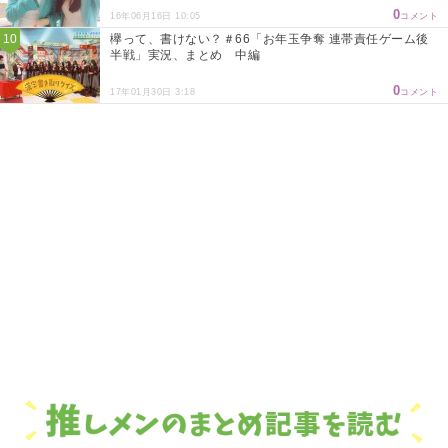
0
16年06月16日 10:05
コメント
欅って、書けない？＃66「お年玉争奪 連帯責任ゲーム後
半戦」実況、まとめ 中編
0
17年01月30日 3:18
コメント