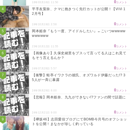
0
18年03月16日 11:50
コメント
平手友梨奈、クマに抱きつく先行カットが公開！【ViVi 1
2月号】
0
19年10月19日 2:58
コメント
岡本姫奈『もう一度、アイドルしたい』←こいつwwwww
wwwwww
0
23年10月12日 11:55
コメント
【画像あり】久保史緒里をブスって言ってる人はこれ見て
もそう言えるんか？
0
24年07月28日 5:57
コメント
【衝撃】蛙亭イワクラの彼氏、オズワルド伊藤だった!? 3
5人が一斉に暴露
0
24年09月29日 8:00
コメント
【悲報】岡本姫奈、九九ができない!?ファンの間で話題に
0
24年12月21日 9:00
コメント
【欅坂46】志田愛佳ブログにてBOMB今月号のオフショッ
トを公開！まなかが珍しく釣っている