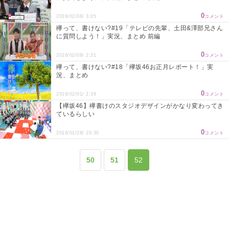
0
2016/02/08/ 3:05
コメント
欅って、書けない?#19「テレビの先輩、土田&澤部兄さん
に質問しよう！」実況、まとめ 前編
0
2016/02/08/ 2:21
コメント
欅って、書けない?#18「欅坂46お正月レポート！」実
況、まとめ
0
2016/02/01/ 2:39
コメント
【欅坂46】欅書けのスタジオデザインがかなり変わってき
ているらしい
0
2016/01/28/ 20:30
コメント
50
51
52