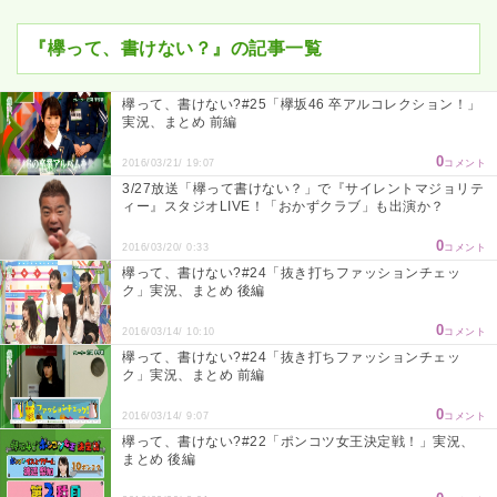
『欅って、書けない？』の記事一覧
欅って、書けない?#25「欅坂46 卒アルコレクション！」
実況、まとめ 前編
0
2016/03/21/ 19:07
コメント
3/27放送「欅って書けない？」で『サイレントマジョリテ
ィー』スタジオLIVE！「おかずクラブ」も出演か？
0
2016/03/20/ 0:33
コメント
欅って、書けない?#24「抜き打ちファッションチェッ
ク」実況、まとめ 後編
0
2016/03/14/ 10:10
コメント
欅って、書けない?#24「抜き打ちファッションチェッ
ク」実況、まとめ 前編
0
2016/03/14/ 9:07
コメント
欅って、書けない?#22「ポンコツ女王決定戦！」実況、
まとめ 後編