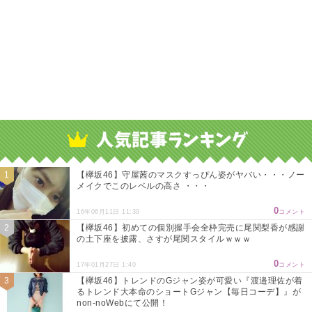
【欅坂46】守屋茜のマスクすっぴん姿がヤバい・・・ノー
メイクでこのレベルの高さ ・・・
0
16年06月11日 11:39
コメント
【欅坂46】初めての個別握手会全枠完売に尾関梨香が感謝
の土下座を披露、さすが尾関スタイルｗｗｗ
0
17年01月27日 1:40
コメント
【欅坂46】トレンドのGジャン姿が可愛い『渡邉理佐が着
るトレンド大本命のショートGジャン【毎日コーデ】』が
non-noWebにて公開！