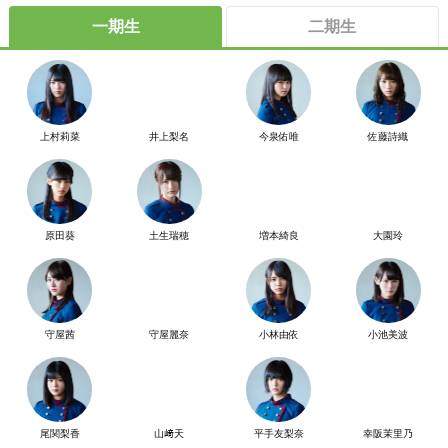
一期生
二期生
上村莉菜
井上梨名
今泉佑唯
佐藤詩織
原田葵
土生瑞穂
増本綺良
大園玲
守屋茜
守屋麗奈
小林由依
小池美波
尾関梨香
山﨑天
平手友梨奈
幸阪茉里乃