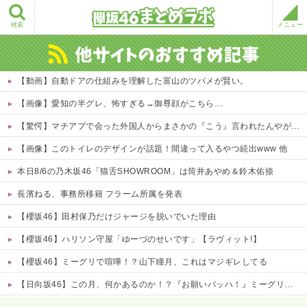
検索
メニュー
【動画】自動ドアの仕組みを理解した富山のツバメが賢い。
【画像】愛知の半グレ、怖すぎる→御尊顔がこちら…
【驚愕】マチアプで会った外国人からまさかの『こう』言われたんやがこれワイ詰みか？？？？？？？
【画像】このトイレのデザインが話題！間違って入るやつ続出www 他
本日8/6の乃木坂46「猫舌SHOWROOM」は筒井あやめ＆鈴木佑捺
長濱ねる、事務所移籍 フラーム所属を発表
【櫻坂46】田村保乃だけジャージを脱いでいた理由
【櫻坂46】ハリソン守屋「ゆーづのせいです」【ラヴィット!】
【櫻坂46】ミーグリで喧嘩！？山下瞳月、これはマジギレしてる
【日向坂46】この月、何かあるのか！？『お願いバッハ！』ミーグリ日程がこちら
Powered by livedoor 相互RSS