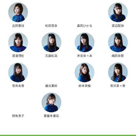
志田愛佳
松田里奈
森田ひかる
渡辺梨加
渡邉理佐
石森虹花
米谷奈々未
織田奈那
菅井友香
藤吉夏鈴
鈴本美愉
長沢菜々香
関有美子
齋藤冬優花