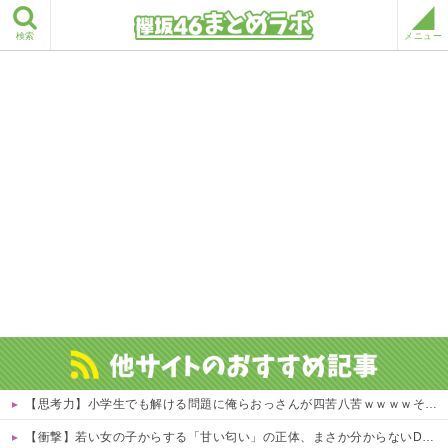
検索
メニュー
【思考力】小学生でも解ける問題に俺らおっさんが四苦八苦ｗｗｗｗその答えは？ｗ 他
【衝撃】若い女の子からする「甘い匂い」の正体、まさか分からないDTなんておらんよな？よな？w w w w w w w w w w w