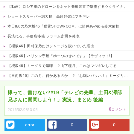
【動画】ロシア軍のドローンをネット発射装置で撃墜するウクライナ。
ショートスリーパー堀大輔、高須幹弥にブチギレ
本日8/6の乃木坂46「猫舌SHOWROOM」は筒井あやめ＆鈴木佑捺
長濱ねる、事務所移籍 フラーム所属を発表
【櫻坂46】田村保乃だけジャージを脱いでいた理由
【櫻坂46】ハリソン守屋「ゆーづのせいです」【ラヴィット!】
【櫻坂46】ミーグリで喧嘩！？山下瞳月、これはマジギレしてる
【日向坂46】この月、何かあるのか！？『お願いバッハ！』ミーグリ日程がこちら
Powered by livedoor 相互RSS
欅って、書けない?#19「テレビの先輩、土田&澤部
兄さんに質問しよう！」実況、まとめ 後編
0
コメント
2016/02/08/ 3:05
error
0
0