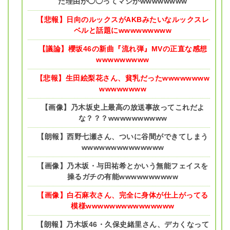
た理由が◯◯ってマジかwwwwwwww
【悲報】日向のルックスがAKBみたいなルックスレ
ベルと話題にwwwwwwwww
【議論】櫻坂46の新曲『流れ弾』MVの正直な感想
wwwwwwwww
【悲報】生田絵梨花さん、貧乳だったwwwwwwww
wwwwwwww
【画像】乃木坂史上最高の放送事故ってこれだよ
な？？？wwwwwwwwww
【朗報】西野七瀬さん、ついに谷間ができてしまう
wwwwwwwwwwwwww
【画像】乃木坂・与田祐希とかいう無能フェイスを
操るガチの有能wwwwwwwwww
【画像】白石麻衣さん、完全に身体が仕上がってる
模様wwwwwwwwwwwwwww
【朗報】乃木坂46・久保史緒里さん、デカくなって