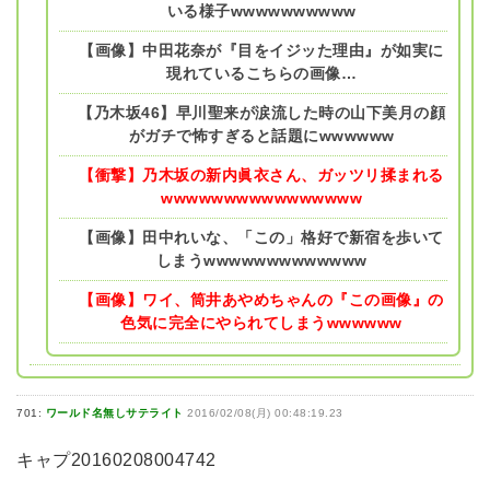
いる様子wwwwwwwwww
【画像】中田花奈が『目をイジッた理由』が如実に
現れているこちらの画像…
【乃木坂46】早川聖来が涙流した時の山下美月の顔
がガチで怖すぎると話題にwwwwww
【衝撃】乃木坂の新内眞衣さん、ガッツリ揉まれる
wwwwwwwwwwwwwwww
【画像】田中れいな、「この」格好で新宿を歩いて
しまうwwwwwwwwwwwww
【画像】ワイ、筒井あやめちゃんの『この画像』の
色気に完全にやられてしまうwwwwww
701:
ワールド名無しサテライト
2016/02/08(月) 00:48:19.23
キャプ20160208004742