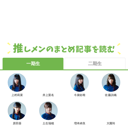
一期生
二期生
上村莉菜
井上梨名
今泉佑唯
佐藤詩織
原田葵
土生瑞穂
増本綺良
大園玲