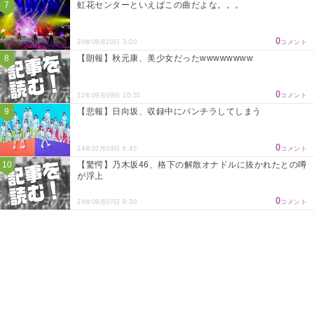
虹花センターといえばこの曲だよな。。。
0
20年09月20日 3:00
コメント
【朗報】秋元康、美少女だったwwwwwwww
0
22年09月09日 10:55
コメント
【悲報】日向坂、収録中にパンチラしてしまう
0
24年02月09日 6:45
コメント
【驚愕】乃木坂46、格下の解散オナドルに抜かれたとの噂
が浮上
0
24年09月07日 9:30
コメント