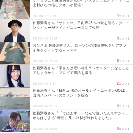
サトミツこと佐藤満春さんのインスタグラムストーリーに
上村ひなの推しタオルが登場！
4
2019/04/17/ 0:29
コメント
佐藤満春さん『サトミツ、日向坂46への愛を語る』独占イ
ンタビューがマイナビニュースにて公開
0
2019/04/13/ 17:27
コメント
おひさま 佐藤満春さん、ローソンの加藤史帆クリアファ
イルをゲットするｗｗｗｗ
6
2019/04/11/ 15:49
コメント
佐藤満春さん『潮さんは近い将来ラジオスターになること
でしょうから』ブログで裏話を綴る
2
2019/04/08/ 7:37
コメント
佐藤満春さん『日向坂46のオールナイトニッポンGOLD』
出演メンバーへのコメントを綴る
4
2019/04/06/ 18:19
コメント
佐藤満春さん『「ではまず、、なんで泣いたんですか？」
からはじまる1時間に及ぶ取材が終わりました』
0
2019/04/05/ 15:45
コメント