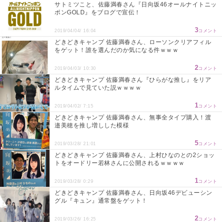
サトミツこと、佐藤満春さん『日向坂46オールナイトニッ
ポンGOLD』をブログで宣伝！
3
2019/04/04/ 16:04
コメント
どきどきキャンプ 佐藤満春さん、ローソンクリアフィル
をゲット！誰を選んだのか気になる件ｗｗｗ
2
2019/04/03/ 10:30
コメント
どきどきキャンプ 佐藤満春さん『ひらがな推し』をリア
ルタイムで見ていた説ｗｗｗｗ
1
2019/04/02/ 7:15
コメント
どきどきキャンプ 佐藤満春さん、無事全タイプ購入！渡
邉美穂を推し増しした模様
5
2019/03/28/ 21:01
コメント
どきどきキャンプ 佐藤満春さん、上村ひなのとの2ショッ
トをオードリー若林さんに公開されるｗｗｗｗ
1
2019/03/28/ 0:29
コメント
どきどきキャンプ 佐藤満春さん、日向坂46デビューシン
グル『キュン』通常盤をゲット！
2
2019/03/26/ 16:25
コメント