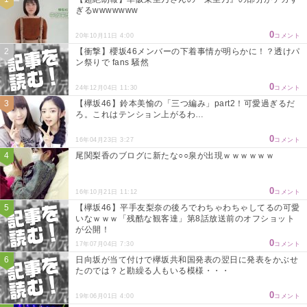
ぎるwwwwwww
0
20年10月11日 4:00
コメント
【衝撃】櫻坂46メンバーの下着事情が明らかに！？透けパ
ン祭りで fans 騒然
0
24年12月04日 11:30
コメント
【欅坂46】鈴本美愉の「三つ編み」part2！可愛過ぎるだ
ろ。これはテンション上がるわ…
0
16年04月23日 3:27
コメント
尾関梨香のブログに新たな○○泉が出現ｗｗｗｗｗｗ
0
16年10月21日 11:12
コメント
【欅坂46】平手友梨奈の後ろでわちゃわちゃしてるの可愛
いなｗｗｗ「残酷な観客達」第8話放送前のオフショット
が公開！
0
17年07月04日 7:30
コメント
日向坂が当て付けで欅坂共和国発表の翌日に発表をかぶせ
たのでは？と勘繰る人もいる模様・・・
0
19年06月01日 4:00
コメント