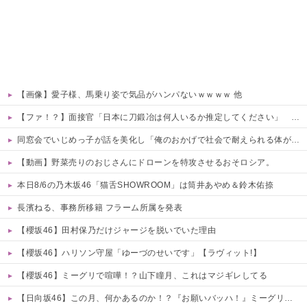
【画像】愛子様、馬乗り姿で気品がハンパないｗｗｗｗ 他
【ファ！？】面接官「日本に刀鍛冶は何人いるか推定してください」 俺「188人です」 面接官「どういう風に考えましたか？」 俺「知ってました」→この後『こう』なったんだがマジで納得いかない！！！！！
同窓会でいじめっ子が話を美化し「俺のおかげで社会で耐えられる体ができたろw」と調子に乗る←武道で体を鍛えた元被害者に詰め寄られて顔面蒼白で平謝りｗｗｗ
【動画】野菜売りのおじさんにドローンを特攻させるおそロシア。
本日8/6の乃木坂46「猫舌SHOWROOM」は筒井あやめ＆鈴木佑捺
長濱ねる、事務所移籍 フラーム所属を発表
【櫻坂46】田村保乃だけジャージを脱いでいた理由
【櫻坂46】ハリソン守屋「ゆーづのせいです」【ラヴィット!】
【櫻坂46】ミーグリで喧嘩！？山下瞳月、これはマジギレしてる
【日向坂46】この月、何かあるのか！？『お願いバッハ！』ミーグリ日程がこちら