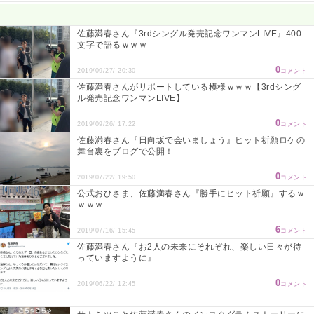
Powered by livedoor 相互RSS
佐藤満春さん『3rdシングル発売記念ワンマンLIVE』400
文字で語るｗｗｗ
0
2019/09/27/ 20:30
コメント
佐藤満春さんがリポートしている模様ｗｗｗ【3rdシング
ル発売記念ワンマンLIVE】
0
2019/09/26/ 17:22
コメント
佐藤満春さん『日向坂で会いましょう』ヒット祈願ロケの
舞台裏をブログで公開！
0
2019/07/22/ 19:50
コメント
公式おひさま、佐藤満春さん『勝手にヒット祈願』するｗ
ｗｗｗ
6
2019/07/16/ 15:45
コメント
佐藤満春さん『お2人の未来にそれぞれ、楽しい日々が待
っていますように』
0
2019/06/22/ 12:45
コメント