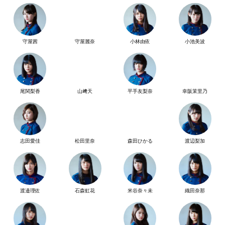
守屋茜
守屋麗奈
小林由依
小池美波
尾関梨香
山﨑天
平手友梨奈
幸阪茉里乃
志田愛佳
松田里奈
森田ひかる
渡辺梨加
渡邉理佐
石森虹花
米谷奈々未
織田奈那