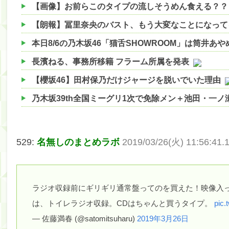
【画像】お前らこのタイプの流しそうめん食える？？
【朗報】冨里奈央のバスト、もう大変なことになってるっ
本日8/6の乃木坂46「猫舌SHOWROOM」は筒井あ
長濱ねる、事務所移籍 フラーム所属を発表
【櫻坂46】田村保乃だけジャージを脱いでいた理由
乃木坂39th全国ミーグリ1次で免除メン＋池田・一
【櫻坂46】ハリソン守屋「ゆーづのせいです」【ラヴ
【櫻坂46】ミーグリで喧嘩！？山下瞳月、これはマ
529:
名無しのまとめラボ
2019/03/26(火) 11:56:41.1
【日向坂46】この月、何かあるのか！？『お願いバ
【速報】中村麗乃ちゃんの思い出、挙げてけwwwwww
ラジオ収録前にギリギリ通常盤ってのを買えた！映像入
【朗報】増田三莉音さんの生足wwwwwwwwwwww
は、トイレラジオ収録。CDはちゃんと買うタイプ。
pic.
【朗報】増田三莉音さんの生足wwwwwwwwwwww
— 佐藤満春 (@satomitsuharu)
2019年3月26日
【川﨑桜】まあ、でも筑駒は断れないだろ？