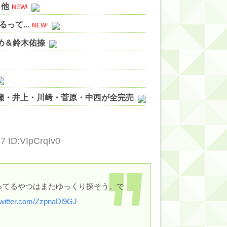
 他
NEW!
て...
NEW!
やめ＆鈴木佑捺
ノ瀬・井上・川﨑・菅原・中西が全完売
ィット!】
ジギレしてる
7 ID:VIpCrqIv0
ッハ！』ミーグリ日程がこちら
wwwww
ってるやつはまたゆっくり探そう。で
twitter.com/ZzpnaDl9GJ