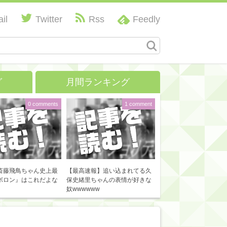
il
Twitter
Rss
Feedly
グ
月間ランキング
0 comments
1 comment
斎藤飛鳥ちゃん史上最
【最高速報】追い込まれてる久
ボロン』はこれだよな
保史緒里ちゃんの表情が好きな
奴wwwwww