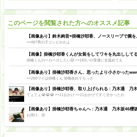
阪口珠美出演「秘密のストレス共有バラエティ め組の園」男の余計な一言SP【2025.8.5 23:56〜 TBS】
【櫻坂46】ミーグリで喧嘩！？山下瞳月、これはマジギレしてる
このページを閲覧された方へのオススメ記事
【日向坂46】この月、何かあるのか！？『お願いバッハ！』ミーグリ日程がこちら
Powere
Powered by livedoor 相互RSS
【画像あり】鈴木絢音×掛橋沙耶香、ノースリーブで腕を
>>487男の子コンビかわよ
【画像】掛橋沙耶香くんが女装をしてワキを丸出しして
掛橋くんのペロペロしたい部 >>183いや普通に女舐めてえ
【画像あり】掛橋沙耶香さん、思ったより小さかったww
>>260ワイは掛橋くん 掛橋改めてちっさ
【画像あり】掛橋沙耶香、取り上げられる : 乃木通 乃木坂
てぇてぇ😭😭😭 >>11おかけ >>11おかけてすぐ分かったわ
【画像あり】掛橋沙耶香ちゃんへ : 乃木通 乃木坂46櫻坂
お掛け…😢