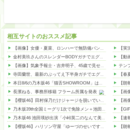
相互サイトのおススメ記事
【画像】女優・夏菜、ロンハーで無防備パンチラ 他
NEW!
金村美玖さんのスレンダーBODYガチでエグいって・・・ガチでエグいって・・・ 他
【画像】気象予報士・吉井明子、45歳で見せたビキニ姿がHすぎる 他
寺田蘭世、最新のぶってえ下半身ガチでエグいって・・・ 他
本日8/6の乃木坂46「猫舌SHOWROOM」は筒井あやめ＆鈴木佑捺
長濱ねる、事務所移籍 フラーム所属を発表
【櫻坂46】田村保乃だけジャージを脱いでいた理由
乃木坂39th全国ミーグリ1次で免除メン＋池田・一ノ瀬・井上・川﨑・菅原・中西が全完売
乃木坂46 池田瑛紗出演「小峠英二のなんて美だ！」テーマ：徳川家康【2025.8.5 24:00〜 TOKYO MX】
【櫻坂46】ハリソン守屋「ゆーづのせいです」【ラヴィット!】