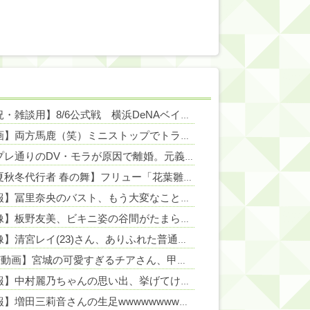
【実況・雑談用】8/6公式戦 横浜DeNAベイスターズvs阪神タイガース
NEW!
【動画】両方馬鹿（笑）ミニストップでトラックと衝突したドラレコが（ノ∇`）
NEW!
テンプレ通りのDV・モラが原因で離婚。元義実家に「うっかり」旧姓嫁子の名前で、FXや先物の資料請求を送り続けたら…元義実家が電話番号を変更し、借金まみれになっていた話ｗｗｗｗｗ
NEW!
【春夏秋冬代行者 春の舞】フリュー「花葉雛菊」「姫鷹さくら」プライズフィギュア【彩色原型公開】
【朗報】冨里奈央のバスト、もう大変なことになってるって...
NEW!
【画像】板野友美、ビキニ姿の谷間がたまらない
NEW!
【画像】清宮レイ(23)さん、ありふれた普通の美少女になる
NEW!
【GIF動画】宮城の可愛すぎるチアさん、甲子園で発見される
NEW!
【速報】中村麗乃ちゃんの思い出、挙げてけwwwwwwwwwww
【朗報】増田三莉音さんの生足wwwwwwwwwwww