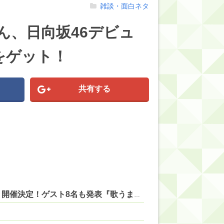
雑談・面白ネタ
ん、日向坂46デビュ
をゲット！
共有する
【にじさんじ】レヴィちゃん、3Dライブ「人間燦歌」開催決定！ゲスト8名も発表『歌うまバイキングなゲストや』【8/18(火)21:00】 他