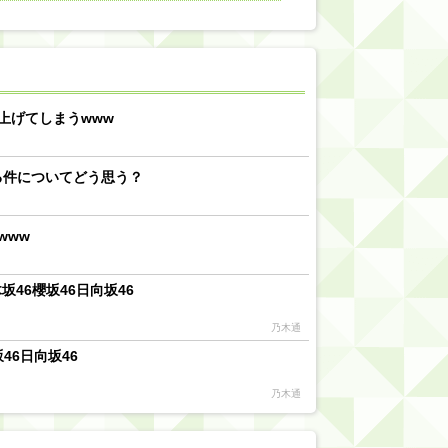
【川﨑桜】まあ、でも筑駒は断れないだろ？
乃木坂46『オリコン上半期SG1位獲得!!』←もうこれ今が全盛期だろwwwwww
d by livedoor 相互RSS
上げてしまうwww
る件についてどう思う？
www
46櫻坂46日向坂46
乃木通
46日向坂46
乃木通