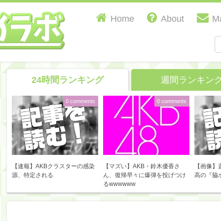
Home
About
Ma
24時間ランキング
週間ランキン
0 comments
0 comments
【速報】AKBクラスターの感染
【マズい】AKB・鈴木優香さ
【画像】
源、特定される
ん、復帰早々に爆弾を投げつけ
高の『脇
るwwwwww