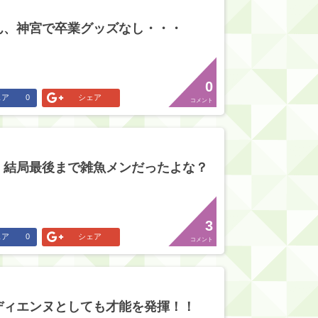
ん、神宮で卒業グッズなし・・・
0
ェア
0
シェア
コメント
、結局最後まで雑魚メンだったよな？
3
ェア
0
シェア
コメント
ディエンヌとしても才能を発揮！！