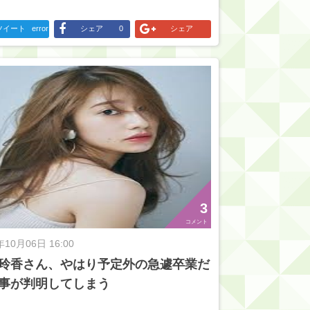
ツイート
error
シェア
0
シェア
3
コメント
年10月06日 16:00
玲香さん、やはり予定外の急遽卒業だ
事が判明してしまう