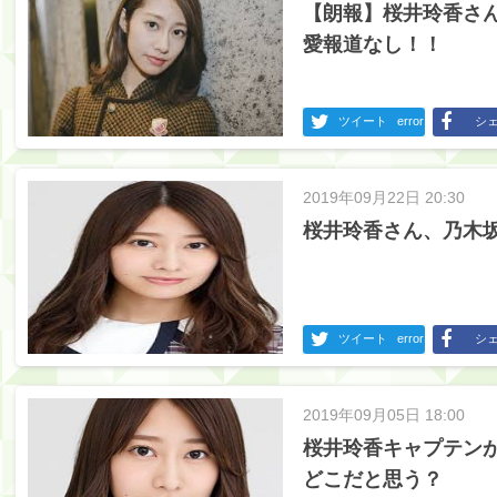
【朗報】桜井玲香さ
愛報道なし！！
ツイート
error
シ
2019年09月22日 20:30
桜井玲香さん、乃木坂
ツイート
error
シ
2019年09月05日 18:00
桜井玲香キャプテン
どこだと思う？