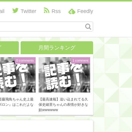
il
Twitter
Rss
Feedly
グ
月間ランキング
0 comments
1 comment
斎藤飛鳥ちゃん史上最
【最高速報】追い込まれてる久
ボロン』はこれだよな
保史緒里ちゃんの表情が好きな
奴wwwwww