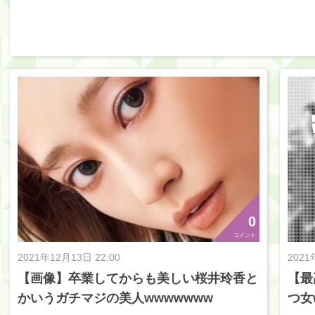
0
コメント
2021年12月13日 22:00
2021
【画像】卒業してからも美しい桜井玲香と
【最
かいうガチマジの美人wwwwwww
つ女