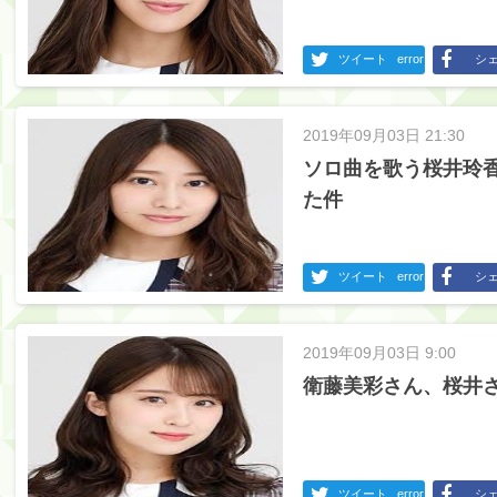
ツイート
error
シ
2019年09月03日 21:30
ソロ曲を歌う桜井玲
た件
ツイート
error
シ
2019年09月03日 9:00
衛藤美彩さん、桜井
ツイート
error
シ