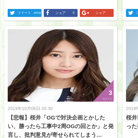
ツイート
error
シェア
0
シェア
3
コメント
2019年10月06日 20:30
2019
【悲報】桜井「OGで対決企画とかした
桜井
い、勝ったら工事中2周OGの回とか」と発
った
言し、批判意見が寄せられてしまう…