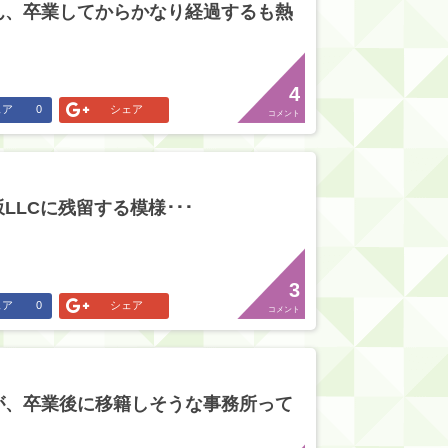
ん、卒業してからかなり経過するも熱
4
ェア
0
シェア
コメント
LLCに残留する模様･･･
3
ェア
0
シェア
コメント
が、卒業後に移籍しそうな事務所って