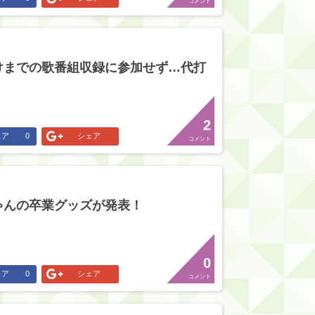
コメント
けまでの歌番組収録に参加せず…代打
！
2
ェア
0
シェア
コメント
ゃんの卒業グッズが発表！
0
ェア
0
シェア
コメント