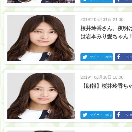
2019年08月31日 21:30
桜井玲香さん、夜明
は岩本みり愛ちゃん
ツイート
error
シ
2019年08月30日 18:00
【朗報】桜井玲香ち
ツイート
error
シ