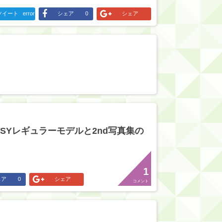
ツイート
error
シェア
0
シェア
SSYレギュラーモデルと2nd写真集の
1
ェア
0
シェア
コメント