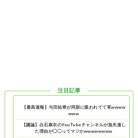
注目記事
【最高速報】与田祐希が同朋に吸われてて草wwww
www
【議論】白石麻衣のYouTubeチャンネルが急失速し
た理由が◯◯ってマジかwwwwwwww