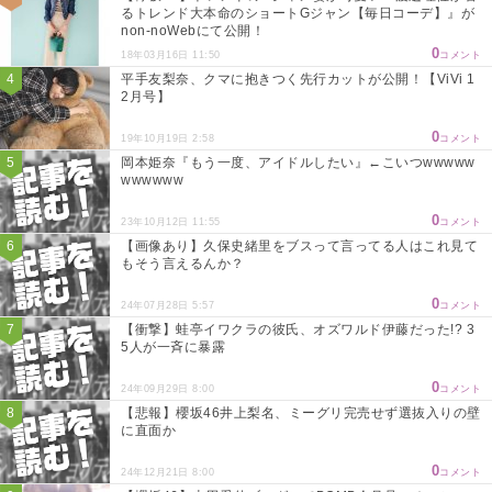
るトレンド大本命のショートGジャン【毎日コーデ】』が
non-noWebにて公開！
0
18年03月16日 11:50
コメント
平手友梨奈、クマに抱きつく先行カットが公開！【ViVi 1
2月号】
0
19年10月19日 2:58
コメント
岡本姫奈『もう一度、アイドルしたい』←こいつwwwww
wwwwww
0
23年10月12日 11:55
コメント
【画像あり】久保史緒里をブスって言ってる人はこれ見て
もそう言えるんか？
0
24年07月28日 5:57
コメント
【衝撃】蛙亭イワクラの彼氏、オズワルド伊藤だった!? 3
5人が一斉に暴露
0
24年09月29日 8:00
コメント
【悲報】櫻坂46井上梨名、ミーグリ完売せず選抜入りの壁
に直面か
0
24年12月21日 8:00
コメント