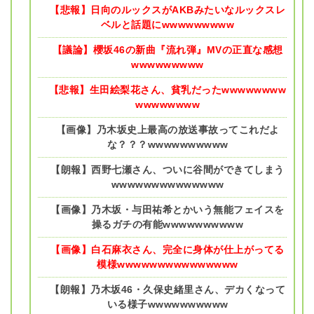
【悲報】日向のルックスがAKBみたいなルックスレ
ベルと話題にwwwwwwwww
【議論】櫻坂46の新曲『流れ弾』MVの正直な感想
wwwwwwwww
【悲報】生田絵梨花さん、貧乳だったwwwwwwww
wwwwwwww
【画像】乃木坂史上最高の放送事故ってこれだよ
な？？？wwwwwwwwww
【朗報】西野七瀬さん、ついに谷間ができてしまう
wwwwwwwwwwwwww
【画像】乃木坂・与田祐希とかいう無能フェイスを
操るガチの有能wwwwwwwwww
【画像】白石麻衣さん、完全に身体が仕上がってる
模様wwwwwwwwwwwwwww
【朗報】乃木坂46・久保史緒里さん、デカくなって
いる様子wwwwwwwwww