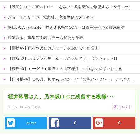
【動画】ロシア軍のドローンをネット発射装置で撃墜するウクライナ。
ショートスリーパー堀大輔、高須幹弥にブチギレ
本日8/6の乃木坂46「猫舌SHOWROOM」は筒井あやめ＆鈴木佑捺
長濱ねる、事務所移籍 フラーム所属を発表
【櫻坂46】田村保乃だけジャージを脱いでいた理由
【櫻坂46】ハリソン守屋「ゆーづのせいです」【ラヴィット!】
【櫻坂46】ミーグリで喧嘩！？山下瞳月、これはマジギレしてる
【日向坂46】この月、何かあるのか！？『お願いバッハ！』ミーグリ日程がこちら
Powered by livedoor 相互RSS
桜井玲香さん、乃木坂LLCに残留する模様･･･
3
コメント
2019/09/22/ 20:30
error
0
0