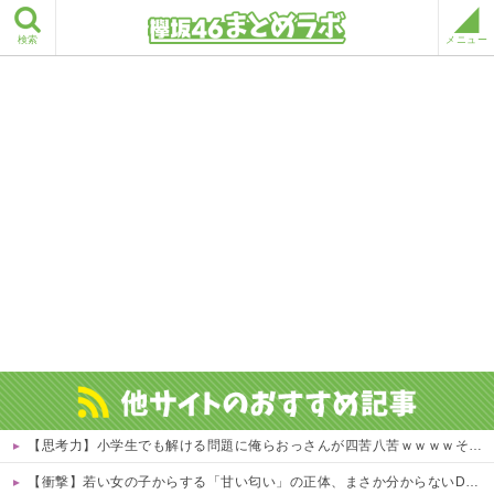
検索
メニュー
【思考力】小学生でも解ける問題に俺らおっさんが四苦八苦ｗｗｗｗその答えは？ｗ 他
【衝撃】若い女の子からする「甘い匂い」の正体、まさか分からないDTなんておらんよな？よな？w w w w w w w w w w w