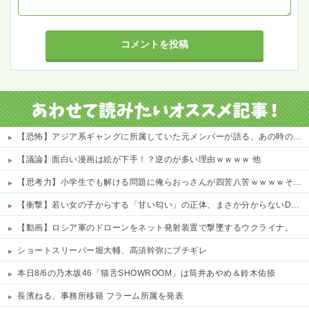
【恐怖】アジア系ギャングに所属していた元メンバーが語る、あの時のリアルすぎる体験談… 他
【議論】面白い漫画は絵が下手！？逆のが多い理由ｗｗｗｗ 他
【思考力】小学生でも解ける問題に俺らおっさんが四苦八苦ｗｗｗｗその答えは？ｗ 他
【衝撃】若い女の子からする「甘い匂い」の正体、まさか分からないDTなんておらんよな？よな？w w w w w w w w w w w
【動画】ロシア軍のドローンをネット発射装置で撃墜するウクライナ。
ショートスリーパー堀大輔、高須幹弥にブチギレ
本日8/6の乃木坂46「猫舌SHOWROOM」は筒井あやめ＆鈴木佑捺
長濱ねる、事務所移籍 フラーム所属を発表