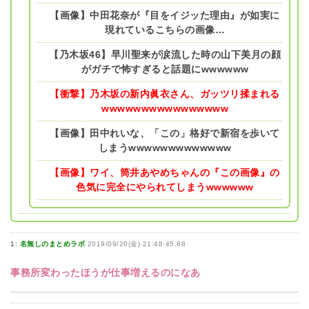
【画像】中田花奈が『目をイジッた理由』が如実に
現れているこちらの画像…
【乃木坂46】早川聖来が涙流した時の山下美月の顔
がガチで怖すぎると話題にwwwwww
【衝撃】乃木坂の新内眞衣さん、ガッツリ揉まれる
wwwwwwwwwwwwwwww
【画像】田中れいな、「この」格好で新宿を歩いて
しまうwwwwwwwwwwwww
【画像】ワイ、筒井あやめちゃんの『この画像』の
色気に完全にやられてしまうwwwwww
1:
名無しのまとめラボ
2019/09/20(金) 21:48:45.88
事務所変わったほうが仕事増えるのになあ