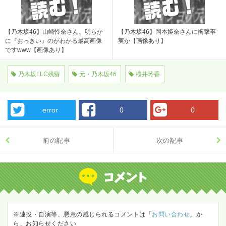
【乃木坂46】山崎怜奈さん、明らか
【乃木坂46】岡本姫奈さんに衝撃事
に『おっきい』のがわかる最高画像
実か【画像あり】
ですwww【画像あり】
乃木坂LLC残留
元・乃木坂46
桜井玲香
error
0
0
前の記事
次の記事
※連投・自演等、悪意の感じられるコメントは「
お問い合わせ
」か
ら、お知らせください