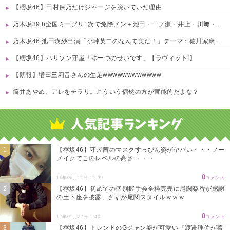
【櫻坂46】田村保乃だけジャージを脱いでいた理由
乃木坂39th全国ミーグリ1次で免除メン＋池田・一ノ瀬・井上・川﨑・菅原・中西が全完売
乃木坂46 池田瑛紗出演「小峠英二のなんて美だ！」テーマ：徳川家康【2025.8.5 24:00〜 TOKYO MX】
【櫻坂46】ハリソン守屋「ゆーづのせいです」【ラヴィット!】
【朗報】増田三莉音さんの生足wwwwwwwwwwww
筒井あやめ、アレをチラリ。こういう偶然の方が官能的だよな？
Powered by livedoor 相互RSS
【欅坂46】守屋茜のマスクすっぴん姿がヤバい・・・ノー
メイクでこのレベルの高さ ・・・
0
16年06月11日 11:39
コメント
【欅坂46】初めての個別握手会全枠完売に尾関梨香が感謝
の土下座を披露、さすが尾関スタイルｗｗｗ
0
17年01月27日 1:40
コメント
【欅坂46】トレンドのGジャン姿が可愛い『渡邉理佐が着