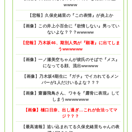
wwww
【悲報】久保史緒里の『この表情』が炎上か
【画像】この井上小百合に『欲情しない』男ってい
ないよな？？？wwwww
【悲報】乃木坂46、期別人気が『顕著』に出てしま
うwwwwww
【画像】一ノ瀬美空ちゃんが彼氏のそばで『メス』
になってる顔、流出wwwww
【画像】乃木坂4期生に『ガチ』でイカれてるメン
バーが1人だけいるよな？？？
【画像】齋藤飛鳥さん、ワキを『露骨に表現』して
しまうwwwwwww
【画像】樋口日奈、出し過ぎ…これが合法ってマ
ジ？？？
【最高速報】追い込まれてる久保史緒里ちゃんの表