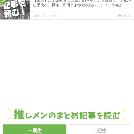
【衝撃】乃木坂46小吉里奈、副キャプテン就任で「丁稚か
ら手代へ」昇格！和田まあやが祝福パーティー準備か
0
24年12月17日 9:00
コメント
一期生
二期生