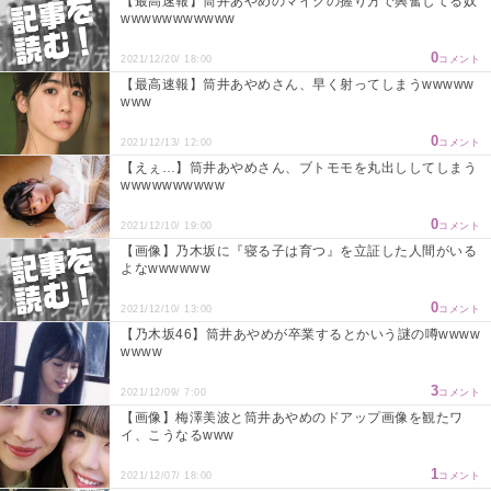
【最高速報】筒井あやめのマイクの握り方で興奮してる奴
wwwwwwwwwww
0
2021/12/20/ 18:00
コメント
【最高速報】筒井あやめさん、早く射ってしまうwwwww
www
0
2021/12/13/ 12:00
コメント
【えぇ…】筒井あやめさん、ブトモモを丸出ししてしまう
wwwwwwwwww
0
2021/12/10/ 19:00
コメント
【画像】乃木坂に『寝る子は育つ』を立証した人間がいる
よなwwwwww
0
2021/12/10/ 13:00
コメント
【乃木坂46】筒井あやめが卒業するとかいう謎の噂wwww
wwww
3
2021/12/09/ 7:00
コメント
【画像】梅澤美波と筒井あやめのドアップ画像を観たワ
イ、こうなるwww
1
2021/12/07/ 18:00
コメント