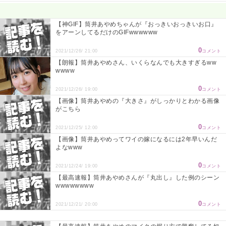
Powered by livedoor 相互RSS
【神GIF】筒井あやめちゃんが『おっきいおっきいお口』
をアーンしてるだけのGIFwwwwww
0
2021/12/26/ 21:00
コメント
【朗報】筒井あやめさん、いくらなんでも大きすぎるww
wwww
0
2021/12/26/ 19:00
コメント
【画像】筒井あやめの『大きさ』がしっかりとわかる画像
がこちら
0
2021/12/25/ 12:00
コメント
【画像】筒井あやめってワイの嫁になるには2年早いんだ
よなwww
0
2021/12/24/ 19:00
コメント
【最高速報】筒井あやめさんが『丸出し』した例のシーン
wwwwwwww
0
2021/12/21/ 20:00
コメント