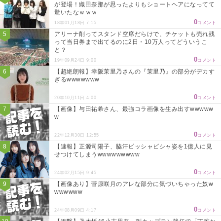
が登場！織田奈那が思ったよりもショートヘアになってて
驚いたなｗｗｗ
0
18年01月18日 7:15
コメント
アリーナ削ってスタンド空席だらけで、チケットも売れ残
って当日券まで出てるのに2日・10万人ってどういうこ
と？
0
19年09月24日 9:00
コメント
【超絶朗報】幸阪茉里乃さんの『茉里乃』の部分がデカす
ぎるwwwwwww
0
20年10月11日 4:00
コメント
【画像】与田祐希さん、最強コラ画像を生み出すwwwww
w
0
22年12月30日 12:55
コメント
【速報】正源司陽子、脇汗ビッシャビシャ姿を1億人に見
せつけてしまうwwwwwwwww
0
24年02月15日 9:45
コメント
【画像あり】菅原咲月のアレな部分に気づいちゃった奴w
wwwwww
0
24年08月09日 4:17
コメント