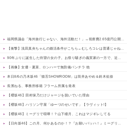
福岡県議会「海外旅行じゃない、海外活動だ！」→視察費2.65億円公開で再炎上ｗｗｗ
【衝撃】浅田真央ちゃんの婚活条件がこちら←むしろコレは普通じゃね？w w w w w w w w
90年ぶりに誕生した待望の女の子。お祭り騒ぎの義実家の一方で、近所の婦人会メンバーから「死なないといいね」と不吉な言葉を何度も繰り返されてしまう・・・
【画像】女優・夏菜、ロンハーで無防備パンチラ 他
本日8/6の乃木坂46「猫舌SHOWROOM」は筒井あやめ＆鈴木佑捺
長濱ねる、事務所移籍 フラーム所属を発表
【櫻坂46】田村保乃だけジャージを脱いでいた理由
【櫻坂46】ハリソン守屋「ゆーづのせいです」【ラヴィット!】
【櫻坂46】ミーグリで喧嘩！？山下瞳月、これはマジギレしてる
【日向坂46】この月、何かあるのか！？『お願いバッハ！』ミーグリ日程がこちら