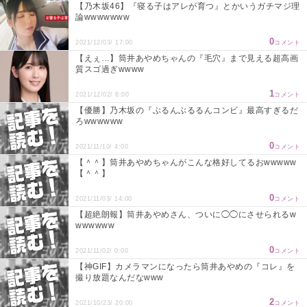
【乃木坂46】『寝る子はアレが育つ』とかいうガチマジ理
論wwwwwww
0
2021/12/03/ 17:00
コメント
【えぇ…】筒井あやめちゃんの『毛穴』まで見える超高画
質スゴ過ぎwwww
1
2021/12/02/ 6:00
コメント
【優勝】乃木坂の『ぶるんぶるるんコンビ』最高すぎるだ
ろwwwwww
0
2021/11/10/ 4:00
コメント
【＾＾】筒井あやめちゃんがこんな格好してるおwwwww
【＾＾】
0
2021/11/03/ 14:00
コメント
【超絶朗報】筒井あやめさん、ついに◯◯にさせられるw
wwwwww
0
2021/11/02/ 0:00
コメント
【神GIF】カメラマンになったら筒井あやめの『コレ』を
撮り放題なんだなwww
2
2021/10/23/ 20:00
コメント