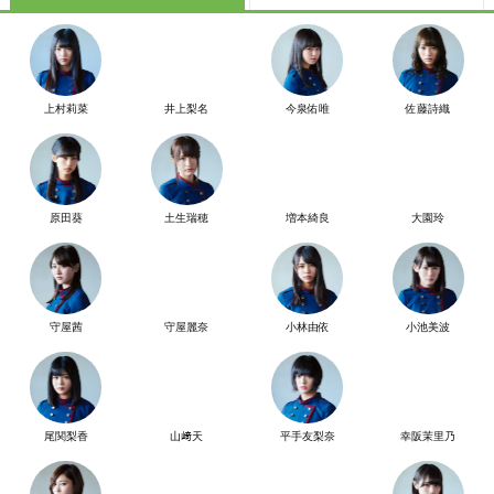
上村莉菜
井上梨名
今泉佑唯
佐藤詩織
原田葵
土生瑞穂
増本綺良
大園玲
守屋茜
守屋麗奈
小林由依
小池美波
尾関梨香
山﨑天
平手友梨奈
幸阪茉里乃