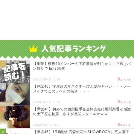
【衝撃】櫻坂46メンバーの下着事情が明らかに！？透けパ
ン祭りで fans 騒然
0
24年12月04日 11:30
コメント
【欅坂46】守屋茜のマスクすっぴん姿がヤバい・・・ノー
メイクでこのレベルの高さ ・・・
0
16年06月11日 11:39
コメント
【欅坂46】初めての個別握手会全枠完売に尾関梨香が感謝
の土下座を披露、さすが尾関スタイルｗｗｗ
0
17年01月27日 1:40
コメント
【欅坂46】1/18配信 石森虹花のSHOWROOMに五人囃子