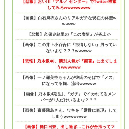
【悲報】おい!!!『アルノ センター』でTwitter検索
してみろwwwwwwww
【画像】白石麻衣さんのリアルガチな現在の体型w
wwww
【悲報】久保史緒里の『この表情』が炎上か
【画像】この井上小百合に『欲情しない』男ってい
ないよな？？？wwwww
【悲報】乃木坂46、期別人気が『顕著』に出てしま
うwwwwww
【画像】一ノ瀬美空ちゃんが彼氏のそばで『メス』
になってる顔、流出wwwww
【画像】乃木坂4期生に『ガチ』でイカれてるメン
バーが1人だけいるよな？？？
【画像】齋藤飛鳥さん、ワキを『露骨に表現』して
しまうwwwwwww
【画像】樋口日奈、出し過ぎ…これが合法ってマ