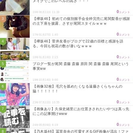
メイクでこのレベルの高さ ・・・
0
16年06月11日 11:39
コメント
【欅坂46】初めての個別握手会全枠完売に尾関梨香が感謝
の土下座を披露、さすが尾関スタイルｗｗｗ
0
17年01月27日 1:40
コメント
【欅坂46】菅井友香がブログで22歳の目標と感謝を語
る。今回も祝花の数が凄いなｗｗｗ
0
18年01月19日 2:15
コメント
ブログ一覧が尾関 斎藤 斎藤 原田 関 斎藤 斎藤 尾関という
事実ww
0
19年10月14日 9:00
コメント
【画像32枚】毛穴を舐めたくなる遠藤さくらちゃんの
脇！！！！！！
0
23年07月22日 10:55
コメント
【画像あり】久保史緒里にお仕置きされたいやつは真っ先
にこの記事開けwww
0
24年05月09日 6:19
コメント
【乃木坂46】冨里奈央の可愛すぎるGIF画像が流出！ファ