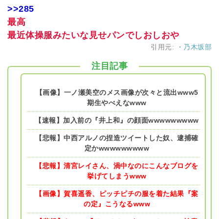
>>285
最高
最近体操服みたいな見せパンでしおしおや
引用元:
・乃木坂部
注目記事
【画像】一ノ瀬美空のメス画像が次々と流出www5
期生やべえなwww
【速報】加入前の『井上和』の顔面wwwwwwwww
【悲報】中西アルノの捏造ツイートした奴、逮捕確
定かwwwwwwwww
【悲報】清宮レイさん、渦中なのにこんなブログを
挙げてしまうwww
【画像】賀喜遥香、ピッチピチの服を着た結果『案
の定』こうなるwww