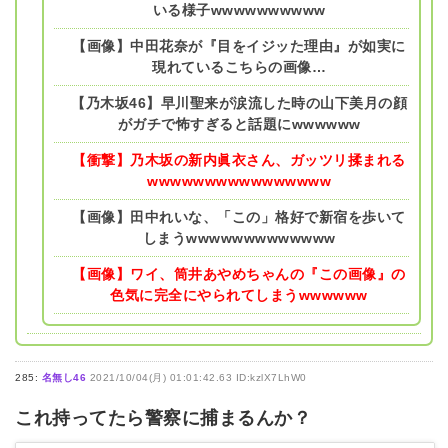
いる様子wwwwwwwwww
【画像】中田花奈が『目をイジッた理由』が如実に
現れているこちらの画像…
【乃木坂46】早川聖来が涙流した時の山下美月の顔
がガチで怖すぎると話題にwwwwww
【衝撃】乃木坂の新内眞衣さん、ガッツリ揉まれる
wwwwwwwwwwwwwwww
【画像】田中れいな、「この」格好で新宿を歩いて
しまうwwwwwwwwwwwww
【画像】ワイ、筒井あやめちゃんの『この画像』の
色気に完全にやられてしまうwwwwww
285:
名無し46
2021/10/04(月) 01:01:42.63 ID:kzlX7LhW0
これ持ってたら警察に捕まるんか？