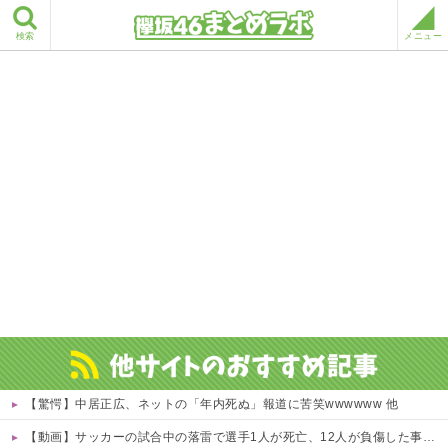
検索
メニュー
【驚愕】中居正広、ネットの「年内死ぬ」報道に苦笑wwwwww 他
【動画】サッカーの試合中の落雷で選手1人が死亡、12人が負傷した事故。