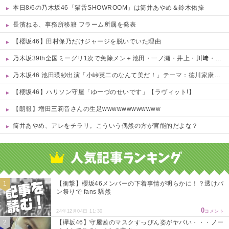
本日8/6の乃木坂46「猫舌SHOWROOM」は筒井あやめ＆鈴木佑捺
長濱ねる、事務所移籍 フラーム所属を発表
【櫻坂46】田村保乃だけジャージを脱いでいた理由
乃木坂39th全国ミーグリ1次で免除メン＋池田・一ノ瀬・井上・川﨑・菅原・中西が全完売
乃木坂46 池田瑛紗出演「小峠英二のなんて美だ！」テーマ：徳川家康【2025.8.5 24:00〜 TOKYO MX】
【櫻坂46】ハリソン守屋「ゆーづのせいです」【ラヴィット!】
【朗報】増田三莉音さんの生足wwwwwwwwwwww
筒井あやめ、アレをチラリ。こういう偶然の方が官能的だよな？
Powered by livedoor 相互RSS
【衝撃】櫻坂46メンバーの下着事情が明らかに！？透けパ
ン祭りで fans 騒然
0
24年12月04日 11:30
コメント
【欅坂46】守屋茜のマスクすっぴん姿がヤバい・・・ノー