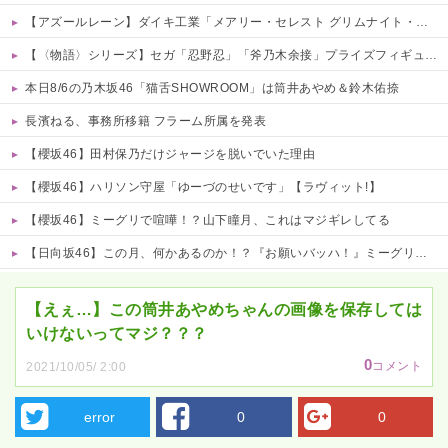
【アズールレーン】ダイキ工業「メアリー・セレスト グリムナイト・リーパー」フィギュア【10日予約開始】
【〈物語〉シリーズ】セガ「忍野忍」「斧乃木余接」プライズフィギュア【彩色原型公開】
本日8/6の乃木坂46「猫舌SHOWROOM」は筒井あやめ＆鈴木佑捺
長濱ねる、事務所移籍 フラーム所属を発表
【櫻坂46】田村保乃だけジャージを脱いでいた理由
【櫻坂46】ハリソン守屋「ゆーづのせいです」【ラヴィット!】
【櫻坂46】ミーグリで喧嘩！？山下瞳月、これはマジギレしてる
【日向坂46】この月、何かあるのか！？『お願いバッハ！』ミーグリ日程がこちら
Powered by livedoor 相互RSS
【えぇ…】この筒井あやめちゃんの画像を保存しては
いけないってマジ？？？
0
コメント
2021/10/05/ 2:00
error
0
0