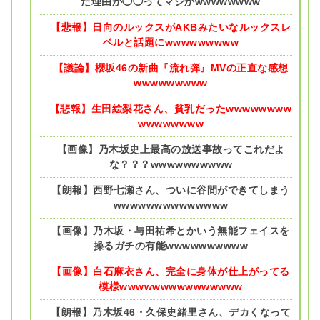
た理由が◯◯ってマジかwwwwwwww
【悲報】日向のルックスがAKBみたいなルックスレ
ベルと話題にwwwwwwwww
【議論】櫻坂46の新曲『流れ弾』MVの正直な感想
wwwwwwwww
【悲報】生田絵梨花さん、貧乳だったwwwwwwww
wwwwwwww
【画像】乃木坂史上最高の放送事故ってこれだよ
な？？？wwwwwwwwww
【朗報】西野七瀬さん、ついに谷間ができてしまう
wwwwwwwwwwwwww
【画像】乃木坂・与田祐希とかいう無能フェイスを
操るガチの有能wwwwwwwwww
【画像】白石麻衣さん、完全に身体が仕上がってる
模様wwwwwwwwwwwwwww
【朗報】乃木坂46・久保史緒里さん、デカくなって