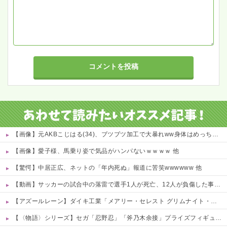
【画像】元AKBこじはる(34)、ブツブツ加工で大暴れww身体はめっちゃいいのにな・・・ 他
【画像】愛子様、馬乗り姿で気品がハンパないｗｗｗｗ 他
【驚愕】中居正広、ネットの「年内死ぬ」報道に苦笑wwwwww 他
【動画】サッカーの試合中の落雷で選手1人が死亡、12人が負傷した事故。
【アズールレーン】ダイキ工業「メアリー・セレスト グリムナイト・リーパー」フィギュア【10日予約開始】
【〈物語〉シリーズ】セガ「忍野忍」「斧乃木余接」プライズフィギュア【彩色原型公開】