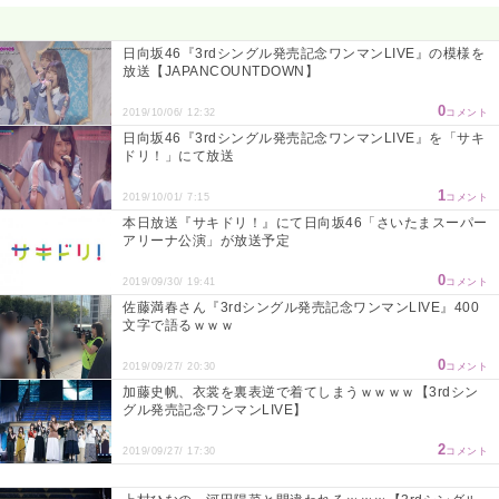
日向坂46『3rdシングル発売記念ワンマンLIVE』の模様を
放送【JAPANCOUNTDOWN】
0
2019/10/06/ 12:32
コメント
日向坂46『3rdシングル発売記念ワンマンLIVE』を「サキ
ドリ！」にて放送
1
2019/10/01/ 7:15
コメント
本日放送『サキドリ！』にて日向坂46「さいたまスーパー
アリーナ公演」が放送予定
0
2019/09/30/ 19:41
コメント
佐藤満春さん『3rdシングル発売記念ワンマンLIVE』400
文字で語るｗｗｗ
0
2019/09/27/ 20:30
コメント
加藤史帆、衣裳を裏表逆で着てしまうｗｗｗｗ【3rdシン
グル発売記念ワンマンLIVE】
2
2019/09/27/ 17:30
コメント