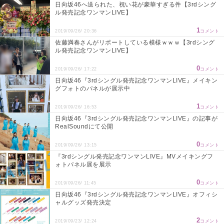
日向坂46へ送られた、祝い花が豪華すぎる件【3rdシング
ル発売記念ワンマンLIVE】
1
2019/09/26/ 20:36
コメント
佐藤満春さんがリポートしている模様ｗｗｗ【3rdシング
ル発売記念ワンマンLIVE】
0
2019/09/26/ 17:22
コメント
日向坂46『3rdシングル発売記念ワンマンLIVE』メイキン
グフォトのパネルが展示中
1
2019/09/26/ 16:53
コメント
日向坂46『3rdシングル発売記念ワンマンLIVE』の記事が
RealSoundにて公開
0
2019/09/26/ 13:15
コメント
『3rdシングル発売記念ワンマンLIVE』MVメイキングフ
ォトパネル展を展示
0
2019/09/26/ 11:45
コメント
日向坂46『3rdシングル発売記念ワンマンLIVE』オフィシ
ャルグッズ発売決定
2
2019/09/23/ 12:24
コメント