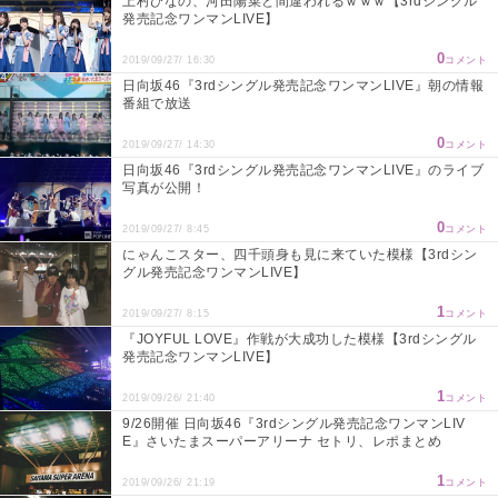
上村ひなの、河田陽菜と間違われるｗｗｗ【3rdシングル
発売記念ワンマンLIVE】
0
2019/09/27/ 16:30
コメント
日向坂46『3rdシングル発売記念ワンマンLIVE』朝の情報
番組で放送
0
2019/09/27/ 14:30
コメント
日向坂46『3rdシングル発売記念ワンマンLIVE』のライブ
写真が公開！
0
2019/09/27/ 8:45
コメント
にゃんこスター、四千頭身も見に来ていた模様【3rdシン
グル発売記念ワンマンLIVE】
1
2019/09/27/ 8:15
コメント
『JOYFUL LOVE』作戦が大成功した模様【3rdシングル
発売記念ワンマンLIVE】
1
2019/09/26/ 21:40
コメント
9/26開催 日向坂46『3rdシングル発売記念ワンマンLIV
E』さいたまスーパーアリーナ セトリ、レポまとめ
1
2019/09/26/ 21:19
コメント