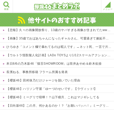
検索
メニュー
【悲報】久々の画像開放祭り、13歳のヤバすぎる画像が含まれてたwwwwww 他
【画像】35歳でおばあちゃんになったギャルさん、可愛過ぎて嫉妬不可避w w w w w w w w w w w
ひろゆき「コメント欄で暴れてるのは暇人です」→ネット民、一言で片付けられてしまうｗｗｗｗｗ
【ウルトラ怪獣擬人化計画】LADo TOYSより1/12スケールアクションフィギュア化決定
本日8/6の乃木坂46「猫舌SHOWROOM」は筒井あやめ＆鈴木佑捺
長濱ねる、事務所移籍 フラーム所属を発表
【櫻坂46】田村保乃だけジャージを脱いでいた理由
【櫻坂46】ハリソン守屋「ゆーづのせいです」【ラヴィット!】
【櫻坂46】ミーグリで喧嘩！？山下瞳月、これはマジギレしてる
【日向坂46】この月、何かあるのか！？『お願いバッハ！』ミーグリ日程がこちら
Powered by livedoor 相互RSS