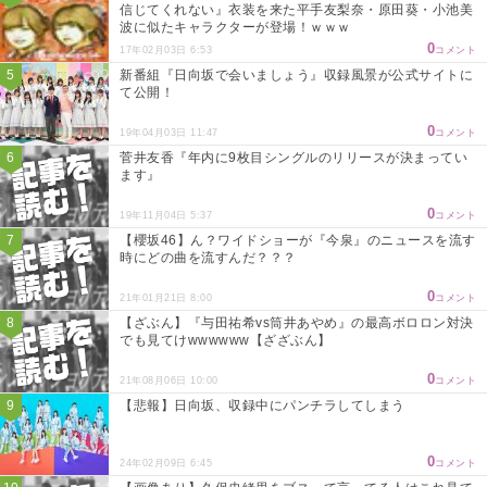
信じてくれない』衣装を来た平手友梨奈・原田葵・小池美
波に似たキャラクターが登場！ｗｗｗ
0
17年02月03日 6:53
コメント
新番組『日向坂で会いましょう』収録風景が公式サイトに
て公開！
0
19年04月03日 11:47
コメント
菅井友香『年内に9枚目シングルのリリースが決まってい
ます』
0
19年11月04日 5:37
コメント
【櫻坂46】ん？ワイドショーが『今泉』のニュースを流す
時にどの曲を流すんだ？？？
0
21年01月21日 8:00
コメント
【ざぶん】『与田祐希vs筒井あやめ』の最高ボロロン対決
でも見てけwwwwww【ざざぶん】
0
21年08月06日 10:00
コメント
【悲報】日向坂、収録中にパンチラしてしまう
0
24年02月09日 6:45
コメント