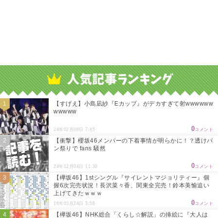
【すげえ】小島凪紗『Eカップ』がデカすぎて射wwwwww
wwwww
0
24年02月08日 7:45
コメント
【衝撃】櫻坂46メンバーの下着事情が明らかに！？透けパ
ン祭りで fans 騒然
0
24年12月04日 11:30
コメント
【欅坂46】1stシングル『サイレントマジョリティー』個
握6次完売状況！長沢菜々香、関東全完売！鈴本美愉追い
上げてきたｗｗｗ
0
16年03月24日 5:58
コメント
【欅坂46】NHK総合「くらし☆解説」の挿絵に『大人は