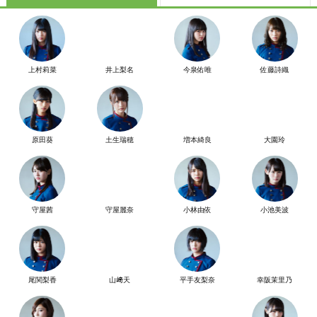
上村莉菜
井上梨名
今泉佑唯
佐藤詩織
原田葵
土生瑞穂
増本綺良
大園玲
守屋茜
守屋麗奈
小林由依
小池美波
尾関梨香
山﨑天
平手友梨奈
幸阪茉里乃