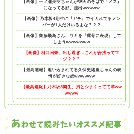
【画像】一ノ瀬美空ちゃんが彼氏のそばで『メス』
になってる顔、流出wwwww
【画像】乃木坂4期生に『ガチ』でイカれてるメン
バーが1人だけいるよな？？？
【画像】齋藤飛鳥さん、ワキを『露骨に表現』して
しまうwwwwwww
【画像】樋口日奈、出し過ぎ…これが合法ってマ
ジ？？？
【最高速報】追い込まれてる久保史緒里ちゃんの表
情が好きな奴wwwwww
【最高速報】乃木坂3期生、男とシまくってて草ww
wwww