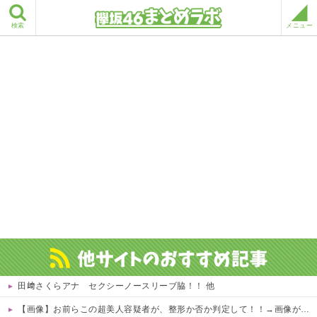
検索
メニュー
田﨑さくらアナ セクシーノースリーブ脇！！ 他
【画像】お前らこの超美人容疑者が、整形か否か判定して！！→画像がこちらw w w w w w w w w w