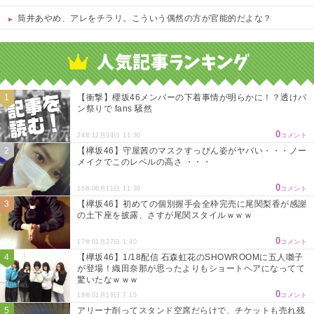
筒井あやめ、アレをチラリ。こういう偶然の方が官能的だよな？
Powered by livedoor 相互RSS
【衝撃】櫻坂46メンバーの下着事情が明らかに！？透けパ
ン祭りで fans 騒然
0
24年12月04日 11:30
コメント
【欅坂46】守屋茜のマスクすっぴん姿がヤバい・・・ノー
メイクでこのレベルの高さ ・・・
0
16年06月11日 11:39
コメント
【欅坂46】初めての個別握手会全枠完売に尾関梨香が感謝
の土下座を披露、さすが尾関スタイルｗｗｗ
0
17年01月27日 1:40
コメント
【欅坂46】1/18配信 石森虹花のSHOWROOMに五人囃子
が登場！織田奈那が思ったよりもショートヘアになってて
驚いたなｗｗｗ
0
18年01月18日 7:15
コメント
アリーナ削ってスタンド空席だらけで、チケットも売れ残