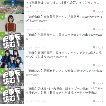
って当日券まで出てるのに2日・10万人ってどういうこ
と？
0
19年09月24日 9:00
コメント
【超絶朗報】幸阪茉里乃さんの『茉里乃』の部分がデカす
ぎるwwwwwww
0
20年10月11日 4:00
コメント
【画像】与田祐希さん、最強コラ画像を生み出すwwwww
w
0
22年12月30日 12:55
コメント
【速報】正源司陽子、脇汗ビッシャビシャ姿を1億人に見
せつけてしまうwwwwwwwww
0
24年02月15日 9:45
コメント
【画像あり】菅原咲月のアレな部分に気づいちゃった奴w
wwwwww
0
24年08月09日 4:17
コメント
【衝撃】乃木坂46小吉里奈、副キャプテン就任で「丁稚か
ら手代へ」昇格！和田まあやが祝福パーティー準備か
0
24年12月17日 9:00
コメント