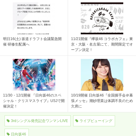
明日16(土) 坂道ドラフト会議緊急開
11/21開催『欅坂46 コラボカフェ』東
催 研修生配属へ
京・大阪・名古屋にて、期間限定でオ
ープン決定！
11/30・12/1開催 『日向坂46のスペ
10/19開催 日向坂46『全国握手会＠幕
シャル・クリスマスライブ』USJで開
張メッセ』潮紗理菜は体調不良のため
催決定！
欠席に
3rdシングル発売記念ワンマンLIVE
ライブビューイング
日向坂46