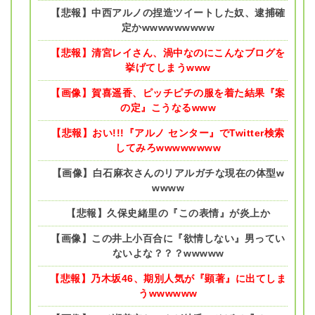
【悲報】中西アルノの捏造ツイートした奴、逮捕確
定かwwwwwwwww
【悲報】清宮レイさん、渦中なのにこんなブログを
挙げてしまうwww
【画像】賀喜遥香、ピッチピチの服を着た結果『案
の定』こうなるwww
【悲報】おい!!!『アルノ センター』でTwitter検索
してみろwwwwwwww
【画像】白石麻衣さんのリアルガチな現在の体型w
wwww
【悲報】久保史緒里の『この表情』が炎上か
【画像】この井上小百合に『欲情しない』男ってい
ないよな？？？wwwww
【悲報】乃木坂46、期別人気が『顕著』に出てしま
うwwwwww