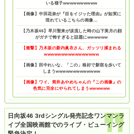
いる様子wwwwwwwwww
【画像】中田花奈が『目をイジッた理由』が如実に
現れているこちらの画像…
【乃木坂46】早川聖来が涙流した時の山下美月の顔
がガチで怖すぎると話題にwwwwww
【衝撃】乃木坂の新内眞衣さん、ガッツリ揉まれる
wwwwwwwwwwwwwwww
【画像】田中れいな、「この」格好で新宿を歩いて
しまうwwwwwwwwwwwww
【画像】ワイ、筒井あやめちゃんの『この画像』の
色気に完全にやられてしまうwwwwww
日向坂46 3rdシングル発売記念ワンマンラ
イブ全国映画館でのライブ・ビューイング
緊急決定！