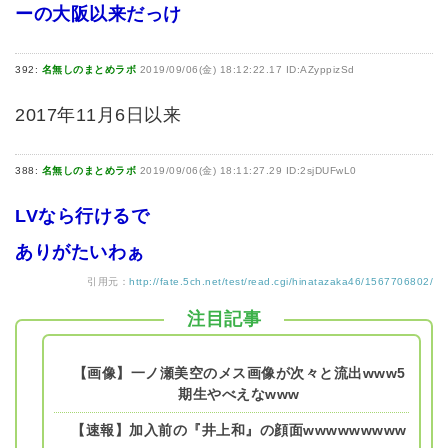
ーの大阪以来だっけ
392:
名無しのまとめラボ
2019/09/06(金) 18:12:22.17 ID:AZyppizSd
2017年11月6日以来
388:
名無しのまとめラボ
2019/09/06(金) 18:11:27.29 ID:2sjDUFwL0
LVなら行けるで
ありがたいわぁ
引用元：
http://fate.5ch.net/test/read.cgi/hinatazaka46/1567706802/
注目記事
【画像】一ノ瀬美空のメス画像が次々と流出www5
期生やべえなwww
【速報】加入前の『井上和』の顔面wwwwwwwww