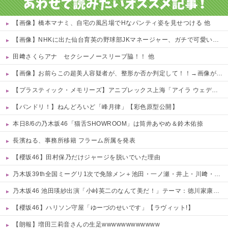
【画像】橋本マナミ、自宅の風呂場でHなパンティ姿を見せつける 他
【画像】NHKに出た仙台育英の野球部JKマネージャー、ガチで可愛いぞ 他
田﨑さくらアナ セクシーノースリーブ脇！！ 他
【画像】お前らこの超美人容疑者が、整形か否か判定して！！→画像がこちらw w w w w w w w w w
【プラスティック・メモリーズ】アニプレックス上海「アイラ ウェディングドレスVer.」フィギュア【予約開始】
【バンドリ！】ねんどろいど「峰月律」【彩色原型公開】
本日8/6の乃木坂46「猫舌SHOWROOM」は筒井あやめ＆鈴木佑捺
長濱ねる、事務所移籍 フラーム所属を発表
【櫻坂46】田村保乃だけジャージを脱いでいた理由
乃木坂39th全国ミーグリ1次で免除メン＋池田・一ノ瀬・井上・川﨑・菅原・中西が全完売
乃木坂46 池田瑛紗出演「小峠英二のなんて美だ！」テーマ：徳川家康【2025.8.5 24:00〜 TOKYO MX】
【櫻坂46】ハリソン守屋「ゆーづのせいです」【ラヴィット!】
【朗報】増田三莉音さんの生足wwwwwwwwwwww