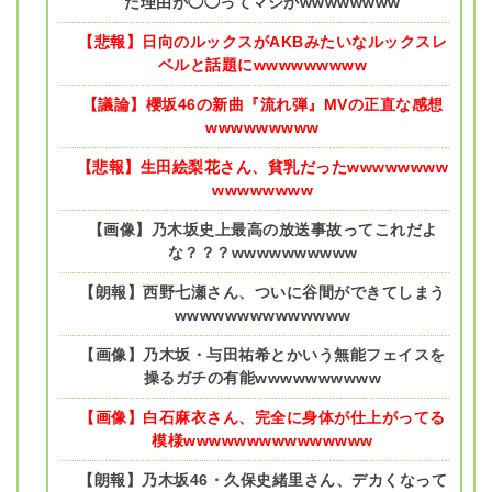
た理由が◯◯ってマジかwwwwwwww
【悲報】日向のルックスがAKBみたいなルックスレ
ベルと話題にwwwwwwwww
【議論】櫻坂46の新曲『流れ弾』MVの正直な感想
wwwwwwwww
【悲報】生田絵梨花さん、貧乳だったwwwwwwww
wwwwwwww
【画像】乃木坂史上最高の放送事故ってこれだよ
な？？？wwwwwwwwww
【朗報】西野七瀬さん、ついに谷間ができてしまう
wwwwwwwwwwwwww
【画像】乃木坂・与田祐希とかいう無能フェイスを
操るガチの有能wwwwwwwwww
【画像】白石麻衣さん、完全に身体が仕上がってる
模様wwwwwwwwwwwwwww
【朗報】乃木坂46・久保史緒里さん、デカくなって