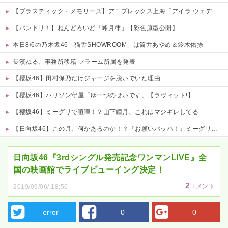
【プラスティック・メモリーズ】アニプレックス上海「アイラ ウェディングドレスVer.」フィギュア【予約開始】
【バンドリ！】ねんどろいど「峰月律」【彩色原型公開】
本日8/6の乃木坂46「猫舌SHOWROOM」は筒井あやめ＆鈴木佑捺
長濱ねる、事務所移籍 フラーム所属を発表
【櫻坂46】田村保乃だけジャージを脱いでいた理由
【櫻坂46】ハリソン守屋「ゆーづのせいです」【ラヴィット!】
【櫻坂46】ミーグリで喧嘩！？山下瞳月、これはマジギレしてる
【日向坂46】この月、何かあるのか！？『お願いバッハ！』ミーグリ日程がこちら
Powered by livedoor 相互RSS
日向坂46『3rdシングル発売記念ワンマンLIVE』全
国の映画館でライブビューイング決定！
2
コメント
2019/09/06/ 18:56
error
0
0