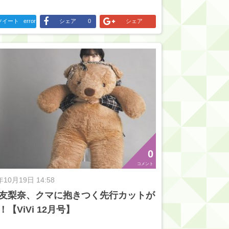
ツイート
error
シェア
0
シェア
0
コメント
年10月19日 14:58
友梨奈、クマに抱きつく先行カットが
！【ViVi 12月号】