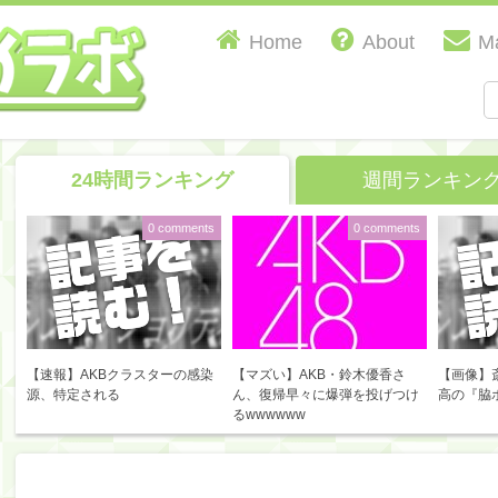
Home
About
Ma
24時間ランキング
週間ランキン
0 comments
0 comments
【速報】AKBクラスターの感染
【マズい】AKB・鈴木優香さ
【画像】
源、特定される
ん、復帰早々に爆弾を投げつけ
高の『脇
るwwwwww