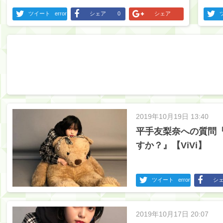
ツイート
error
シェア
0
シェア
2019年10月19日 13:40
平手友梨奈への質問
すか？』【ViVi】
ツイート
error
シ
2019年10月17日 20:07