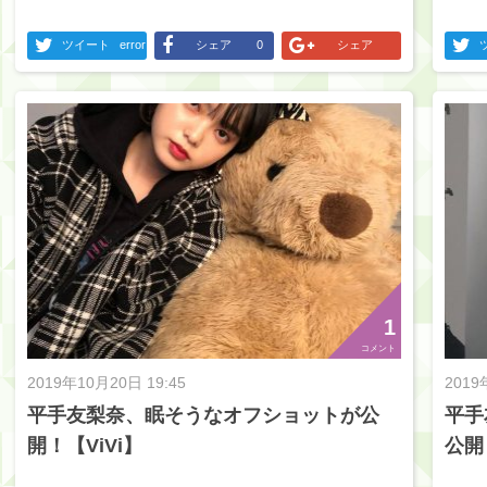
ツイート
error
シェア
0
シェア
1
コメント
2019年10月20日 19:45
2019
平手友梨奈、眠そうなオフショットが公
平手
開！【ViVi】
公開