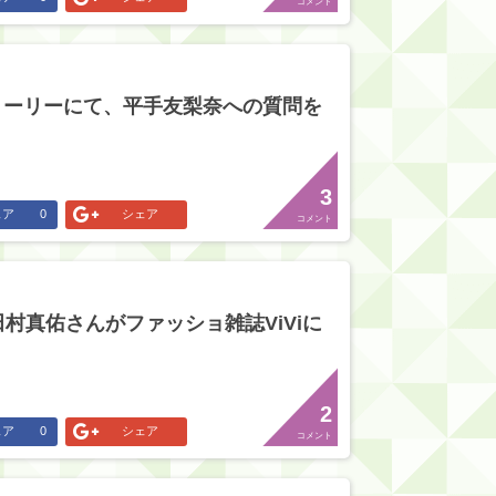
コメント
ストーリーにて、平手友梨奈への質問を
3
ェア
0
シェア
コメント
村真佑さんがファッショ雑誌ViViに
2
ェア
0
シェア
コメント