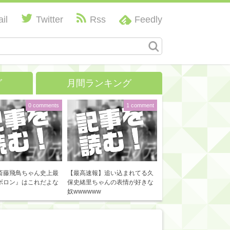
il
Twitter
Rss
Feedly
グ
月間ランキング
0 comments
1 comment
斎藤飛鳥ちゃん史上最
【最高速報】追い込まれてる久
ボロン』はこれだよな
保史緒里ちゃんの表情が好きな
奴wwwwww