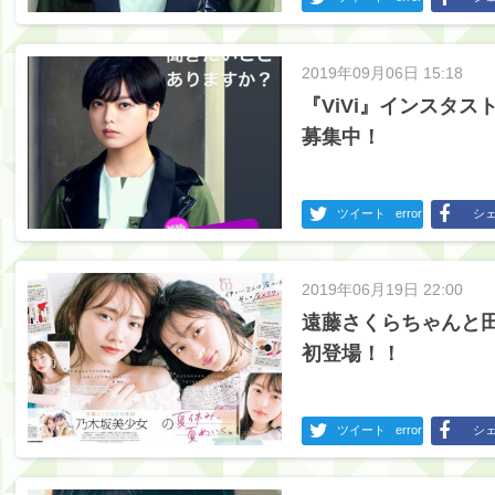
2019年09月06日 15:18
『ViVi』インスタ
募集中！
ツイート
error
シ
2019年06月19日 22:00
遠藤さくらちゃんと田
初登場！！
ツイート
error
シ