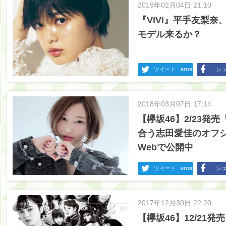
2019年02月04日 21:10
『ViVi』平手友梨
モデル来るか？
ツイート
error
シ
2018年03月07日 17:14
【欅坂46】2/23発売
合う志田愛佳のオフ
Webで公開中
ツイート
error
シ
2017年12月30日 22:20
【欅坂46】12/21発