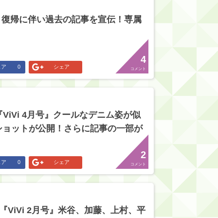
奈、復帰に伴い過去の記事を宣伝！専属
4
ェア
0
シェア
コメント
『ViVi 4月号』クールなデニム姿が似
ショットが公開！さらに記事の一部が
2
ェア
0
シェア
コメント
売『ViVi 2月号』米谷、加藤、上村、平