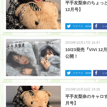
平手友梨奈のちょっと
12月号】
ツイート
error
シ
2019年10月17日 16:47
10/23発売『ViVi
公開！
ツイート
error
シ
2019年10月16日 19:26
平手友梨奈のキャロすぎ
月号】