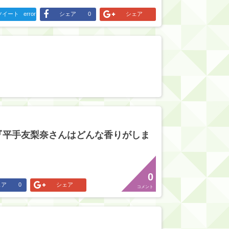
ツイート
error
シェア
0
シェア
『平手友梨奈さんはどんな香りがしま
0
ェア
0
シェア
コメント