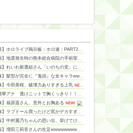
NEW!
【雑談】ホロライブ掲示板：ホロ速：PART2【配信実況可】
NEW!
NEW!
【動画】地震発生時の熊本総合病院の手術室の様子が(((ﾟДﾟ)))
NEW!
NEW!
【速報】れいわ新選組さん「いのちの党」に改名ｗｗｗｗｗｗｗｗ
NEW!
NEW!
【画像】髪型が完全に『鬼頭』な女キャラwwwwww
NEW!
像】今田美桜、破壊力ありすぎる上乳
NEW!
井上清華アナ 透けニットで胸くっきり！！
NEW!
像】福原遥さん、意外とお胸ある
NEW!
【画像】ラブドール買ったけど尻がデカすぎる
NEW!
【速報】中村麗乃ちゃんの思い出、挙げてけwwwwwwwwwww
【朗報】増田三莉音さんの生足wwwwwwwwwwww