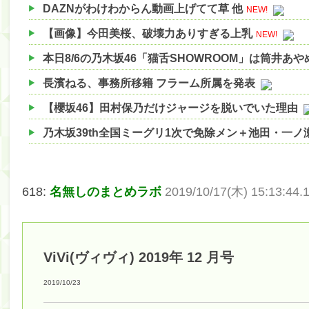
DAZNがわけわからん動画上げてて草 他
NEW!
【画像】今田美桜、破壊力ありすぎる上乳
NEW!
本日8/6の乃木坂46「猫舌SHOWROOM」は筒井あ
長濱ねる、事務所移籍 フラーム所属を発表
【櫻坂46】田村保乃だけジャージを脱いでいた理由
乃木坂39th全国ミーグリ1次で免除メン＋池田・一
【櫻坂46】ハリソン守屋「ゆーづのせいです」【ラヴ
【櫻坂46】ミーグリで喧嘩！？山下瞳月、これはマ
618:
名無しのまとめラボ
2019/10/17(木) 15:13:44.1
【日向坂46】この月、何かあるのか！？『お願いバ
【速報】中村麗乃ちゃんの思い出、挙げてけwwwwww
ViVi(ヴィヴィ) 2019年 12 月号
【朗報】増田三莉音さんの生足wwwwwwwwwwww
【朗報】増田三莉音さんの生足wwwwwwwwwwww
2019/10/23
【川﨑桜】まあ、でも筑駒は断れないだろ？