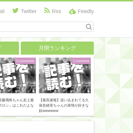
il
Twitter
Rss
Feedly
グ
月間ランキング
0 comments
1 comment
斎藤飛鳥ちゃん史上最
【最高速報】追い込まれてる久
ボロン』はこれだよな
保史緒里ちゃんの表情が好きな
奴wwwwww