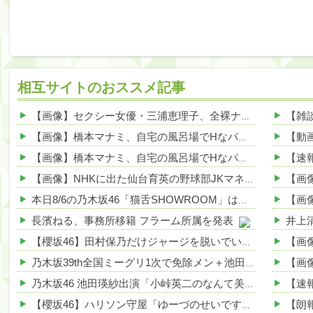
相互サイトのおススメ記事
【画像】セクシー女優・三浦恵理子、全裸ナマ乳がHすぎる 他
【画像】橋本マナミ、自宅の風呂場でHなパンティ姿を見せつける 他
【画像】橋本マナミ、自宅の風呂場でHなパンティ姿を見せつける 他
【画像】NHKに出た仙台育英の野球部JKマネージャー、ガチで可愛いぞ 他
【画
本日8/6の乃木坂46「猫舌SHOWROOM」は筒井あやめ＆鈴木佑捺
長濱ねる、事務所移籍 フラーム所属を発表
【画
【櫻坂46】田村保乃だけジャージを脱いでいた理由
乃木坂39th全国ミーグリ1次で免除メン＋池田・一ノ瀬・井上・川﨑・菅原・中西が全完売
乃木坂46 池田瑛紗出演「小峠英二のなんて美だ！」テーマ：徳川家康【2025.8.5 24:00〜 TOKYO MX】
【櫻坂46】ハリソン守屋「ゆーづのせいです」【ラヴィット!】