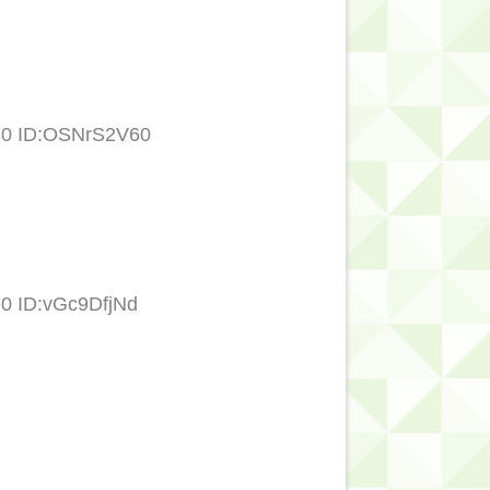
.30 ID:OSNrS2V60
70 ID:vGc9DfjNd