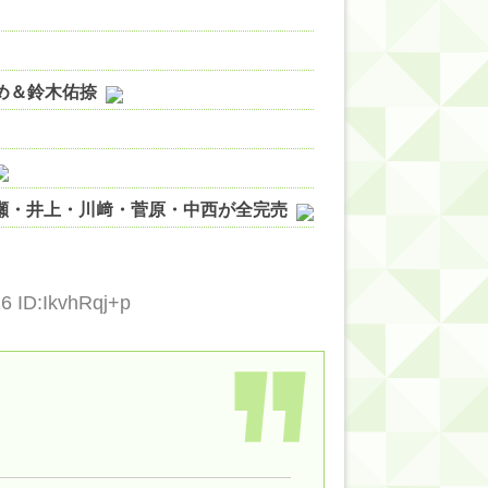
やめ＆鈴木佑捺
ノ瀬・井上・川﨑・菅原・中西が全完売
ィット!】
ジギレしてる
6 ID:IkvhRqj+p
ッハ！』ミーグリ日程がこちら
wwwww