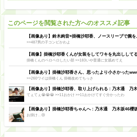
阪口珠美出演「秘密のストレス共有バラエティ め組の園」男の余計な一言SP【2025.8.5 23:56〜 TBS】
【櫻坂46】ミーグリで喧嘩！？山下瞳月、これはマジギレしてる
このページを閲覧された方へのオススメ記事
【日向坂46】この月、何かあるのか！？『お願いバッハ！』ミーグリ日程がこちら
Powere
Powered by livedoor 相互RSS
【画像あり】鈴木絢音×掛橋沙耶香、ノースリーブで腕を
>>487男の子コンビかわよ
【画像】掛橋沙耶香くんが女装をしてワキを丸出しして
掛橋くんのペロペロしたい部 >>183いや普通に女舐めてえ
【画像あり】掛橋沙耶香さん、思ったより小さかったww
>>260ワイは掛橋くん 掛橋改めてちっさ
【画像あり】掛橋沙耶香、取り上げられる : 乃木通 乃木坂
てぇてぇ😭😭😭 >>11おかけ >>11おかけてすぐ分かったわ
【画像あり】掛橋沙耶香ちゃんへ : 乃木通 乃木坂46櫻坂
お掛け…😢