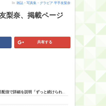
雑誌・写真集・グラビア
平手友梨奈
』平手友梨奈、掲載ページ
共有する
【VTuber】ばあちゃる、引退を発表 8月9日の誕生日配信で詳細を説明「ずっと続けられなくて本当にごめんなさい」【8/9(日)15:00】 他