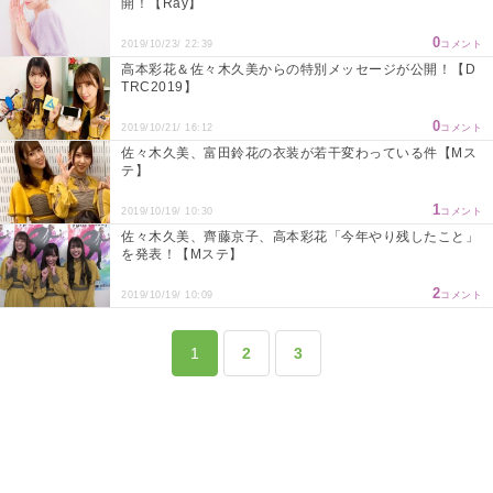
開！【Ray】
0
2019/10/23/ 22:39
コメント
高本彩花＆佐々木久美からの特別メッセージが公開！【D
TRC2019】
0
2019/10/21/ 16:12
コメント
佐々木久美、富田鈴花の衣装が若干変わっている件【Mス
テ】
1
2019/10/19/ 10:30
コメント
佐々木久美、齊藤京子、高本彩花「今年やり残したこと」
を発表！【Mステ】
2
2019/10/19/ 10:09
コメント
1
2
3