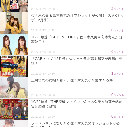
2
2019/10/29/ 12:28
コメント
佐々木久美＆高本彩花のオフショットが公開！【CARトッ
プ 12月号】
0
2019/10/27/ 11:30
コメント
10/29放送『GROOVE LINE』佐々木久美＆高本彩花が出
演決定！
0
2019/10/26/ 18:30
コメント
『CARトップ 12月号』佐々木久美＆高本彩花が表紙に登
場！
1
2019/10/25/ 15:30
コメント
上村ひなのに抱き着く、佐々木久美が可愛すぎる件
0
2019/10/25/ 10:30
コメント
10/25放送『THE突破ファイル』佐々木久美＆加藤史帆が
告知動画に登場！
0
2019/10/24/ 12:30
コメント
ラーメンマンになりきる佐々木久美のオフショットが公