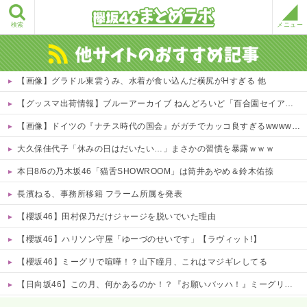
検索
メニュー
【画像】グラドル東雲うみ、水着が食い込んだ横尻がHすぎる 他
【グッスマ出荷情報】ブルーアーカイブ ねんどろいど「百合園セイア」「竜華キサキ」「早瀬ユウカ(再販)」ほか【発売日決定】
【画像】ドイツの『ナチス時代の国会』がガチでカッコ良すぎるwwwwwww
大久保佳代子「休みの日はだいたい…」まさかの習慣を暴露ｗｗｗ
本日8/6の乃木坂46「猫舌SHOWROOM」は筒井あやめ＆鈴木佑捺
長濱ねる、事務所移籍 フラーム所属を発表
【櫻坂46】田村保乃だけジャージを脱いでいた理由
【櫻坂46】ハリソン守屋「ゆーづのせいです」【ラヴィット!】
【櫻坂46】ミーグリで喧嘩！？山下瞳月、これはマジギレしてる
【日向坂46】この月、何かあるのか！？『お願いバッハ！』ミーグリ日程がこちら
Powered by livedoor 相互RSS