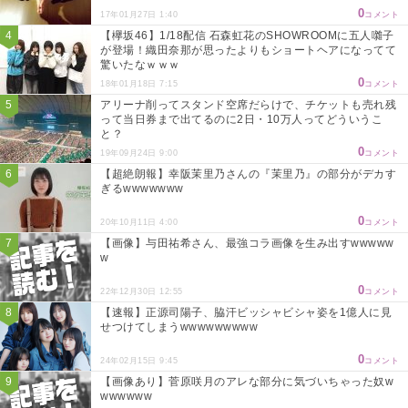
0
17年01月27日 1:40
コメント
【欅坂46】1/18配信 石森虹花のSHOWROOMに五人囃子
が登場！織田奈那が思ったよりもショートヘアになってて
驚いたなｗｗｗ
0
18年01月18日 7:15
コメント
アリーナ削ってスタンド空席だらけで、チケットも売れ残
って当日券まで出てるのに2日・10万人ってどういうこ
と？
0
19年09月24日 9:00
コメント
【超絶朗報】幸阪茉里乃さんの『茉里乃』の部分がデカす
ぎるwwwwwww
0
20年10月11日 4:00
コメント
【画像】与田祐希さん、最強コラ画像を生み出すwwwww
w
0
22年12月30日 12:55
コメント
【速報】正源司陽子、脇汗ビッシャビシャ姿を1億人に見
せつけてしまうwwwwwwwww
0
24年02月15日 9:45
コメント
【画像あり】菅原咲月のアレな部分に気づいちゃった奴w
wwwwww