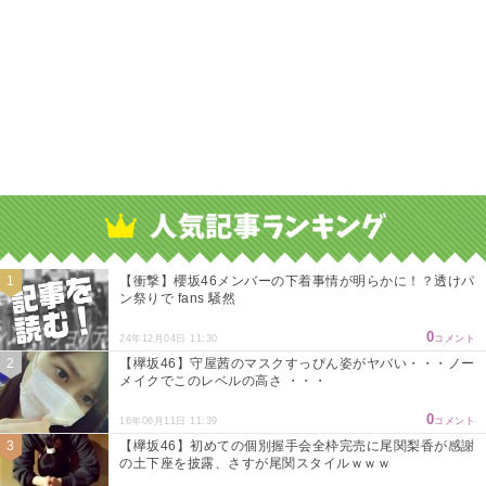
【衝撃】櫻坂46メンバーの下着事情が明らかに！？透けパ
ン祭りで fans 騒然
0
24年12月04日 11:30
コメント
【欅坂46】守屋茜のマスクすっぴん姿がヤバい・・・ノー
メイクでこのレベルの高さ ・・・
0
16年06月11日 11:39
コメント
【欅坂46】初めての個別握手会全枠完売に尾関梨香が感謝
の土下座を披露、さすが尾関スタイルｗｗｗ