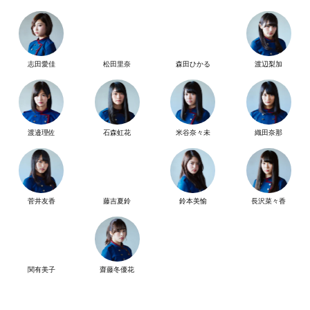
志田愛佳
松田里奈
森田ひかる
渡辺梨加
渡邉理佐
石森虹花
米谷奈々未
織田奈那
菅井友香
藤吉夏鈴
鈴本美愉
長沢菜々香
関有美子
齋藤冬優花