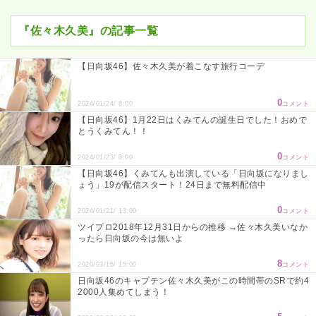
『佐々木久美』の記事一覧
【日向坂46】佐々木久美が着こなす旅行コーデ
0
2024/01/24/ 8:00
コメント
【日向坂46】1月22日はくみてんの誕生日でした！おめで
とうくみてん！！
0
2024/01/23/ 8:00
コメント
【日向坂46】くみてんも出演している「日向坂になりまし
ょう」19が配信スタート！24日まで無料配信中
0
2024/01/21/ 13:00
コメント
ツイプロ2018年12月31日からの推移 →佐々木久美いなか
ったら日向坂の今は無いよ
8
2020/03/16/ 15:00
コメント
日向坂46のキャプテン佐々木久美がこの時間帯のSRで約4
2000人集めてしまう！