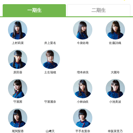
一期生
二期生
上村莉菜
井上梨名
今泉佑唯
佐藤詩織
原田葵
土生瑞穂
増本綺良
大園玲
守屋茜
守屋麗奈
小林由依
小池美波
尾関梨香
山﨑天
平手友梨奈
幸阪茉里乃