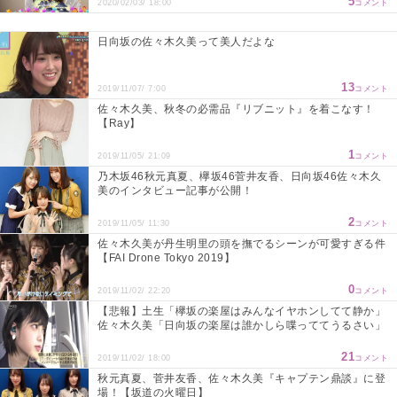
5
2020/02/03/ 18:00
コメント
日向坂の佐々木久美って美人だよな
13
2019/11/07/ 7:00
コメント
佐々木久美、秋冬の必需品『リブニット』を着こなす！
【Ray】
1
2019/11/05/ 21:09
コメント
乃木坂46秋元真夏、欅坂46菅井友香、日向坂46佐々木久
美のインタビュー記事が公開！
2
2019/11/05/ 11:30
コメント
佐々木久美が丹生明里の頭を撫でるシーンが可愛すぎる件
【FAI Drone Tokyo 2019】
0
2019/11/02/ 22:20
コメント
【悲報】土生「欅坂の楽屋はみんなイヤホンしてて静か」
佐々木久美「日向坂の楽屋は誰かしら喋っててうるさい」
21
2019/11/02/ 18:00
コメント
秋元真夏、菅井友香、佐々木久美『キャプテン鼎談』に登
場！【坂道の火曜日】