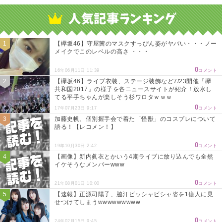
Powered by livedoor 相互RSS
【欅坂46】守屋茜のマスクすっぴん姿がヤバい・・・ノー
メイクでこのレベルの高さ ・・・
0
16年06月11日 11:39
コメント
【欅坂46】ライブ衣装、ステージ装飾など7/23開催『欅
共和国2017』の様子を各ニュースサイトが紹介！放水し
てる平手ちゃんが楽しそう杉ワロタｗｗｗ
0
17年07月23日 9:17
コメント
加藤史帆、個別握手会で着た「怪獣」のコスプレについて
語る！【レコメン！】
0
19年10月30日 2:42
コメント
【画像】新内眞衣とかいう4期ライブに放り込んでも全然
イケそうなメンバーwww
0
21年08月01日 10:00
コメント
【速報】正源司陽子、脇汗ビッシャビシャ姿を1億人に見
せつけてしまうwwwwwwwww
0
24年02月15日 9:45
コメント