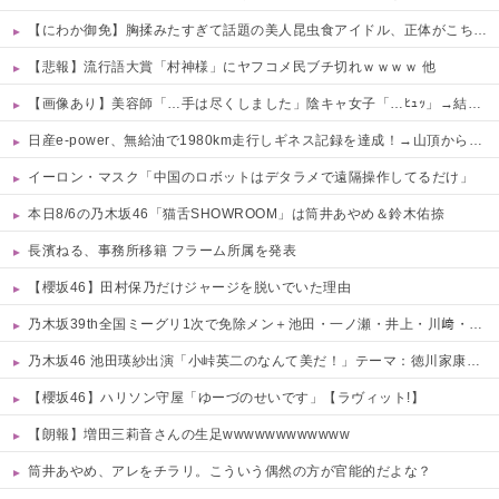
【にわか御免】胸揉みたすぎて話題の美人昆虫食アイドル、正体がこちらwwwwww 他
【悲報】流行語大賞「村神様」にヤフコメ民ブチ切れｗｗｗｗ 他
【画像あり】美容師「…手は尽くしました」陰キャ女子「…ﾋｭｯ」→結果・・・
日産e-power、無給油で1980km走行しギネス記録を達成！→山頂から下ってるだけでした…
イーロン・マスク「中国のロボットはデタラメで遠隔操作してるだけ」
本日8/6の乃木坂46「猫舌SHOWROOM」は筒井あやめ＆鈴木佑捺
長濱ねる、事務所移籍 フラーム所属を発表
【櫻坂46】田村保乃だけジャージを脱いでいた理由
乃木坂39th全国ミーグリ1次で免除メン＋池田・一ノ瀬・井上・川﨑・菅原・中西が全完売
乃木坂46 池田瑛紗出演「小峠英二のなんて美だ！」テーマ：徳川家康【2025.8.5 24:00〜 TOKYO MX】
【櫻坂46】ハリソン守屋「ゆーづのせいです」【ラヴィット!】
【朗報】増田三莉音さんの生足wwwwwwwwwwww
筒井あやめ、アレをチラリ。こういう偶然の方が官能的だよな？