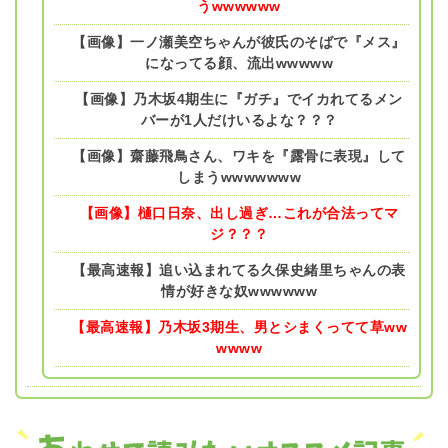
うwwwwww
【画像】一ノ瀬美空ちゃんが彼氏のそばで『メス』
になってる顔、流出wwwww
【画像】乃木坂4期生に『ガチ』でイカれてるメン
バーが1人だけいるよな？？？
【画像】齋藤飛鳥さん、ワキを『露骨に表現』して
しまうwwwwwww
【画像】樋口日奈、出し過ぎ…これが合法ってマ
ジ？？？
【最高速報】追い込まれてる久保史緒里ちゃんの表
情が好きな奴wwwwww
【最高速報】乃木坂3期生、男とシまくってて草ww
wwww