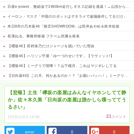
日産e-power、無給油で1980km走行しギネス記録を達成！→山頂から下ってるだけでした…
イーロン・マスク「中国のロボットはデタラメで遠隔操作してるだけ」
本日8/6の乃木坂46「猫舌SHOWROOM」は筒井あやめ＆鈴木佑捺
長濱ねる、事務所移籍 フラーム所属を発表
【櫻坂46】田村保乃だけジャージを脱いでいた理由
【櫻坂46】ハリソン守屋「ゆーづのせいです」【ラヴィット!】
【櫻坂46】ミーグリで喧嘩！？山下瞳月、これはマジギレしてる
【日向坂46】この月、何かあるのか！？『お願いバッハ！』ミーグリ日程がこちら
Powered by livedoor 相互RSS
【悲報】土生「欅坂の楽屋はみんなイヤホンしてて静
か」佐々木久美「日向坂の楽屋は誰かしら喋っててう
るさい」
21
コメント
2019/11/02/ 18:00
error
0
0