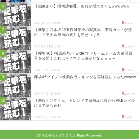
【画像あり】掛橋沙耶香、あれが揺れまくるwwwwww
0
24年08月05日 6:05
コメント
【衝撃】乃木坂46五百城茉央の写真集、下着カットが流
出！？アナル担当の底力を見せつける
0
24年12月01日 1:00
コメント
【欅坂46】指原莉乃がTwitterでドリームチームの練習風
景を公開！これはサイマジョ決定だなｗｗｗｗ
0
16年07月18日 8:34
コメント
欅坂46ツイプロ検索数ランキングを再確認してみたwwww
0
18年07月14日 8:00
コメント
【悲報】けやさん、トレンドで日向坂に抜かれAKBレベル
にまで落ち込む
0
19年11月05日 8:30
コメント
(C)欅坂46まとめラボ ALL Right Reserved.