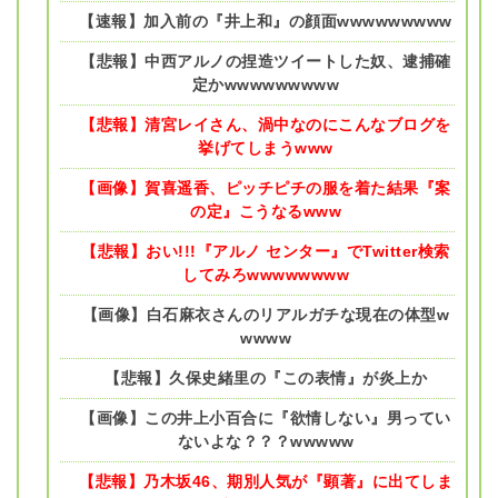
【速報】加入前の『井上和』の顔面wwwwwwwww
【悲報】中西アルノの捏造ツイートした奴、逮捕確
定かwwwwwwwww
【悲報】清宮レイさん、渦中なのにこんなブログを
挙げてしまうwww
【画像】賀喜遥香、ピッチピチの服を着た結果『案
の定』こうなるwww
【悲報】おい!!!『アルノ センター』でTwitter検索
してみろwwwwwwww
【画像】白石麻衣さんのリアルガチな現在の体型w
wwww
【悲報】久保史緒里の『この表情』が炎上か
【画像】この井上小百合に『欲情しない』男ってい
ないよな？？？wwwww
【悲報】乃木坂46、期別人気が『顕著』に出てしま