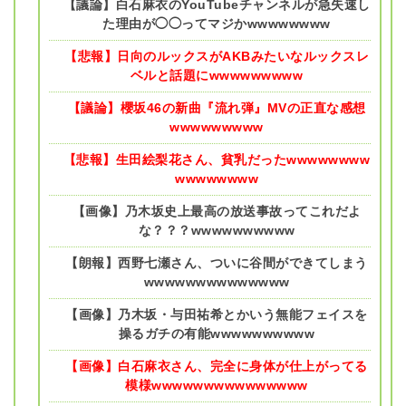
【議論】白石麻衣のYouTubeチャンネルが急失速し
た理由が◯◯ってマジかwwwwwwww
【悲報】日向のルックスがAKBみたいなルックスレ
ベルと話題にwwwwwwwww
【議論】櫻坂46の新曲『流れ弾』MVの正直な感想
wwwwwwwww
【悲報】生田絵梨花さん、貧乳だったwwwwwwww
wwwwwwww
【画像】乃木坂史上最高の放送事故ってこれだよ
な？？？wwwwwwwwww
【朗報】西野七瀬さん、ついに谷間ができてしまう
wwwwwwwwwwwwww
【画像】乃木坂・与田祐希とかいう無能フェイスを
操るガチの有能wwwwwwwwww
【画像】白石麻衣さん、完全に身体が仕上がってる
模様wwwwwwwwwwwwwww