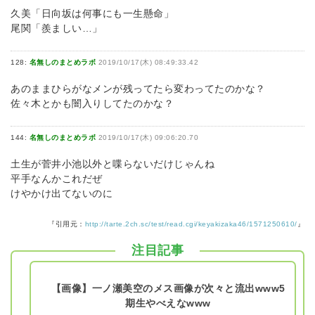
久美「日向坂は何事にも一生懸命」
尾関「羨ましい…」
128:
名無しのまとめラボ
2019/10/17(木) 08:49:33.42
あのままひらがなメンが残ってたら変わってたのかな？
佐々木とかも闇入りしてたのかな？
144:
名無しのまとめラボ
2019/10/17(木) 09:06:20.70
土生が菅井小池以外と喋らないだけじゃんね
平手なんかこれだぜ
けやかけ出てないのに
『引用元：
http://tarte.2ch.sc/test/read.cgi/keyakizaka46/1571250610/
』
注目記事
【画像】一ノ瀬美空のメス画像が次々と流出www5
期生やべえなwww