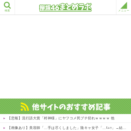
検索
メニュー
【悲報】流行語大賞「村神様」にヤフコメ民ブチ切れｗｗｗｗ 他
【画像あり】美容師「…手は尽くしました」陰キャ女子「…ﾋｭｯ」→結果・・・