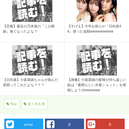
【悲報】最近の乃木坂の『この路
【すげえ】今年お前らが『日向坂4
線』無くなったよな？
6』使った金額wwwwwwwww
【日向坂】小坂菜緒ちゃんが病んだ
【画像】小坂菜緒の復帰が待ち遠しい
原因ってこれだよな？？？
奴は『素晴らしい水着ショット』を堪
能しようぜwwwwww
Ray
佐々木久美
error
0
0