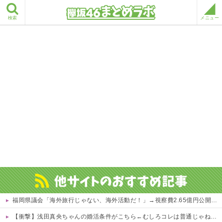
検索
メニュー
福岡県議会「海外旅行じゃない、海外活動だ！」→視察費2.65億円公開で再炎上ｗｗｗ
【衝撃】浅田真央ちゃんの婚活条件がこちら←むしろコレは普通じゃね？w w w w w w w w