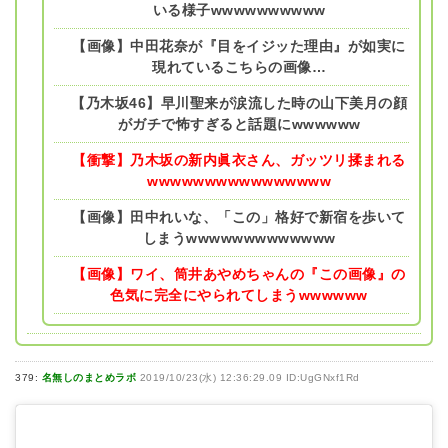
いる様子wwwwwwwwww
【画像】中田花奈が『目をイジッた理由』が如実に
現れているこちらの画像…
【乃木坂46】早川聖来が涙流した時の山下美月の顔
がガチで怖すぎると話題にwwwwww
【衝撃】乃木坂の新内眞衣さん、ガッツリ揉まれる
wwwwwwwwwwwwwwww
【画像】田中れいな、「この」格好で新宿を歩いて
しまうwwwwwwwwwwwww
【画像】ワイ、筒井あやめちゃんの『この画像』の
色気に完全にやられてしまうwwwwww
379:
名無しのまとめラボ
2019/10/23(水) 12:36:29.09 ID:UgGNxf1Rd