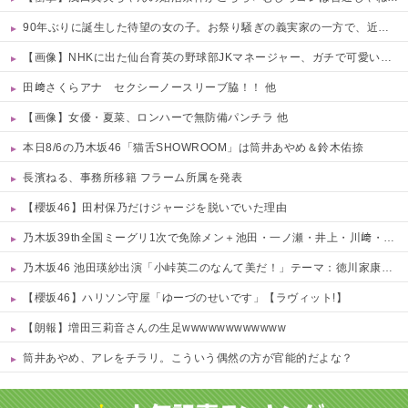
90年ぶりに誕生した待望の女の子。お祭り騒ぎの義実家の一方で、近所の婦人会メンバーから「死なないといいね」と不吉な言葉を何度も繰り返されてしまう・・・
【画像】NHKに出た仙台育英の野球部JKマネージャー、ガチで可愛いぞ 他
田﨑さくらアナ セクシーノースリーブ脇！！ 他
【画像】女優・夏菜、ロンハーで無防備パンチラ 他
本日8/6の乃木坂46「猫舌SHOWROOM」は筒井あやめ＆鈴木佑捺
長濱ねる、事務所移籍 フラーム所属を発表
【櫻坂46】田村保乃だけジャージを脱いでいた理由
乃木坂39th全国ミーグリ1次で免除メン＋池田・一ノ瀬・井上・川﨑・菅原・中西が全完売
乃木坂46 池田瑛紗出演「小峠英二のなんて美だ！」テーマ：徳川家康【2025.8.5 24:00〜 TOKYO MX】
【櫻坂46】ハリソン守屋「ゆーづのせいです」【ラヴィット!】
【朗報】増田三莉音さんの生足wwwwwwwwwwww
筒井あやめ、アレをチラリ。こういう偶然の方が官能的だよな？
Powered by livedoor 相互RSS