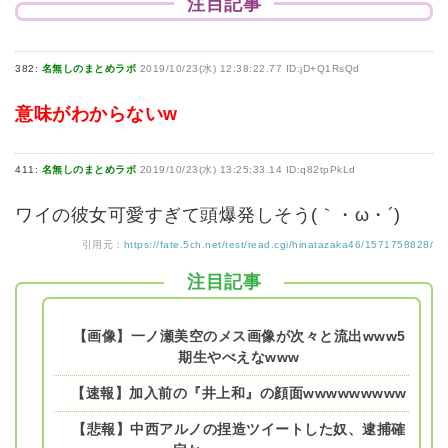
注目記事
382:
名無しのまとめラボ
2019/10/23(水) 12:38:22.77 ID:jD+Q1RsQd
意味がわからないw
411:
名無しのまとめラボ
2019/10/23(水) 13:25:33.14 ID:q82tpPkLd
ワイの彼女可愛すぎて頭爆発しそう(｀・ω・´)
引用元：
https://fate.5ch.net/test/read.cgi/hinatazaka46/1571758828/
注目記事
【画像】一ノ瀬美空のメス画像が次々と流出www5
期生やべえなwww
【速報】加入前の『井上和』の顔面wwwwwwwww
【悲報】中西アルノの捏造ツイートした奴、逮捕確