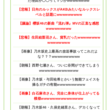
た理由が◯◯ってマジかwwwwwwww
【悲報】日向のルックスがAKBみたいなルックスレ
ベルと話題にwwwwwwwww
【議論】櫻坂46の新曲『流れ弾』MVの正直な感想
wwwwwwwww
【悲報】生田絵梨花さん、貧乳だったwwwwwwww
wwwwwwww
【画像】乃木坂史上最高の放送事故ってこれだよ
な？？？wwwwwwwwww
【朗報】西野七瀬さん、ついに谷間ができてしまう
wwwwwwwwwwwwww
【画像】乃木坂・与田祐希とかいう無能フェイスを
操るガチの有能wwwwwwwwww
【画像】白石麻衣さん、完全に身体が仕上がってる
模様wwwwwwwwwwwwwww
【朗報】乃木坂46・久保史緒里さん、デカくなって