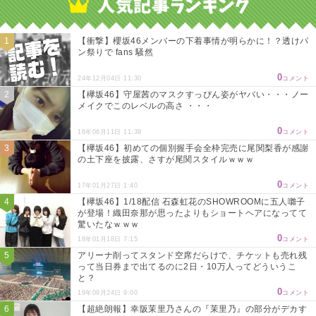
【衝撃】櫻坂46メンバーの下着事情が明らかに！？透けパ
ン祭りで fans 騒然
0
24年12月04日 11:30
コメント
【欅坂46】守屋茜のマスクすっぴん姿がヤバい・・・ノー
メイクでこのレベルの高さ ・・・
0
16年06月11日 11:39
コメント
【欅坂46】初めての個別握手会全枠完売に尾関梨香が感謝
の土下座を披露、さすが尾関スタイルｗｗｗ
0
17年01月27日 1:40
コメント
【欅坂46】1/18配信 石森虹花のSHOWROOMに五人囃子
が登場！織田奈那が思ったよりもショートヘアになってて
驚いたなｗｗｗ
0
18年01月18日 7:15
コメント
アリーナ削ってスタンド空席だらけで、チケットも売れ残
って当日券まで出てるのに2日・10万人ってどういうこ
と？
0
19年09月24日 9:00
コメント
【超絶朗報】幸阪茉里乃さんの『茉里乃』の部分がデカす