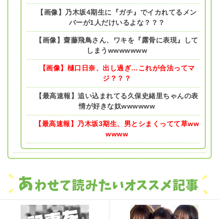
【画像】乃木坂4期生に『ガチ』でイカれてるメン
バーが1人だけいるよな？？？
【画像】齋藤飛鳥さん、ワキを『露骨に表現』して
しまうwwwwwww
【画像】樋口日奈、出し過ぎ…これが合法ってマ
ジ？？？
【最高速報】追い込まれてる久保史緒里ちゃんの表
情が好きな奴wwwwww
【最高速報】乃木坂3期生、男とシまくってて草ww
wwww