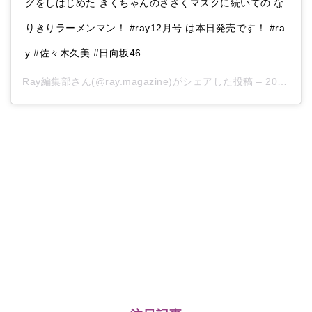
グをしはじめた きくちゃんのささくマスクに続いての な
りきりラーメンマン！ #ray12月号 は本日発売です！ #ra
y #佐々木久美 #日向坂46
Ray編集部
さん(@ray.magazine)がシェアした投稿 –
2019年10月月22日午後7時01分PDT