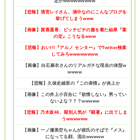
定かwwwwwwwww
【悲報】清宮レイさん、渦中なのにこんなブログを
挙げてしまうwww
【画像】賀喜遥香、ピッチピチの服を着た結果『案
の定』こうなるwww
【悲報】おい!!!『アルノ センター』でTwitter検索
してみろwwwwwwww
【画像】白石麻衣さんのリアルガチな現在の体型w
wwww
【悲報】久保史緒里の『この表情』が炎上か
【画像】この井上小百合に『欲情しない』男ってい
ないよな？？？wwwww
【悲報】乃木坂46、期別人気が『顕著』に出てしま
うwwwwww
【画像】一ノ瀬美空ちゃんが彼氏のそばで『メス』
になってる顔、流出wwwww