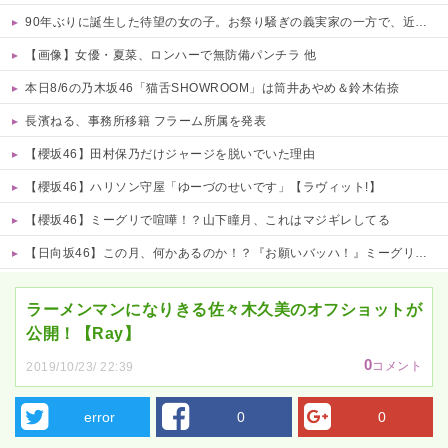
90年ぶりに誕生した待望の女の子。お祭り騒ぎの義実家の一方で、近所の婦人会メンバーから「死なないといいね」と不吉な言葉を何度も繰り返されてしまう・・・
【画像】女優・夏菜、ロンハーで無防備パンチラ 他
本日8/6の乃木坂46「猫舌SHOWROOM」は筒井あやめ＆鈴木佑捺
長濱ねる、事務所移籍 フラーム所属を発表
【櫻坂46】田村保乃だけジャージを脱いでいた理由
【櫻坂46】ハリソン守屋「ゆーづのせいです」【ラヴィット!】
【櫻坂46】ミーグリで喧嘩！？山下瞳月、これはマジギレしてる
【日向坂46】この月、何かあるのか！？『お願いバッハ！』ミーグリ日程がこちら
Powered by livedoor 相互RSS
ラーメンマンになりきる佐々木久美のオフショットが
公開！【Ray】
0
コメント
2019/10/23/ 22:39
error
0
0