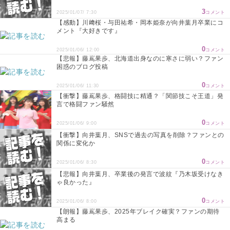
3
2025/01/07/ 7:30
コメント
【感動】川﨑桜・与田祐希・岡本姫奈が向井葉月卒業にコ
メント『大好きです』
0
2025/01/06/ 12:00
コメント
【悲報】藤嶌果歩、北海道出身なのに寒さに弱い？ファン
困惑のブログ投稿
0
2025/01/06/ 11:30
コメント
【衝撃】藤嶌果歩、格闘技に精通？「関節技こそ王道」発
言で格闘ファン騒然
0
2025/01/06/ 9:00
コメント
【衝撃】向井葉月、SNSで過去の写真を削除？ファンとの
関係に変化か
0
2025/01/06/ 8:30
コメント
【悲報】向井葉月、卒業後の発言で波紋『乃木坂受けなき
ゃ良かった』
0
2025/01/06/ 8:00
コメント
【朗報】藤嶌果歩、2025年ブレイク確実？ファンの期待
高まる