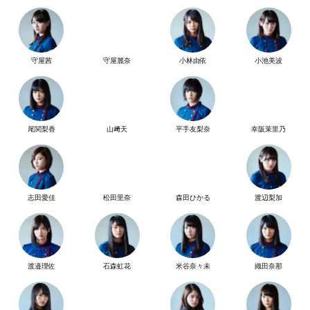
守屋茜
守屋麗奈
小林由依
小池美波
尾関梨香
山﨑天
平手友梨奈
幸阪茉里乃
志田愛佳
松田里奈
森田ひかる
渡辺梨加
渡邉理佐
石森虹花
米谷奈々未
織田奈那