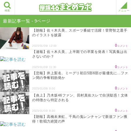
検索
メニュー
最新記事一覧 - 9ページ
【朗報】佐々木久美、スポーツ番組で活躍！菅野智之選手
のイラストを披露
0
2025/01/09/ 12:00
コメント
【速報】佐々木久美、上半期での卒業を発表！写真集は出
さないのか？
0
2025/01/09/ 11:30
コメント
【悲報】井上梨名、ミーグリ初日5部6部が最優先に…ファ
ン間の争奪戦勃発か
0
2025/01/09/ 9:00
コメント
【炎上】乃木坂46ファン、田村真佑スレで自演疑惑！文体
の特徴から特定される
0
2025/01/09/ 8:30
コメント
【朗報】高橋未来虹、千鳥の鬼レンチャンで新規ファン獲
得！歌唱力絶賛の声