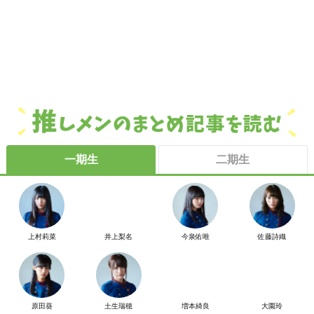
一期生
二期生
上村莉菜
井上梨名
今泉佑唯
佐藤詩織
原田葵
土生瑞穂
増本綺良
大園玲