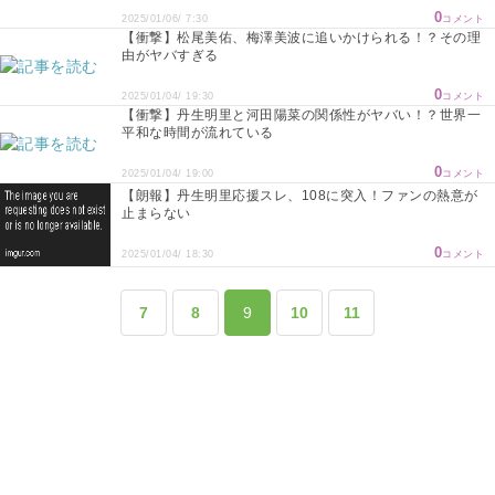
0
2025/01/06/ 7:30
コメント
【衝撃】松尾美佑、梅澤美波に追いかけられる！？その理
由がヤバすぎる
0
2025/01/04/ 19:30
コメント
【衝撃】丹生明里と河田陽菜の関係性がヤバい！？世界一
平和な時間が流れている
0
2025/01/04/ 19:00
コメント
【朗報】丹生明里応援スレ、108に突入！ファンの熱意が
止まらない
0
2025/01/04/ 18:30
コメント
7
8
9
10
11