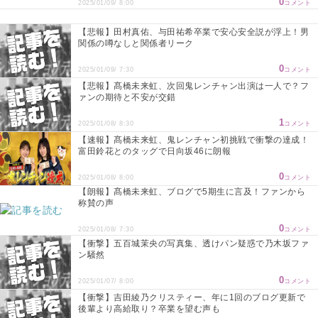
0
2025/01/09/ 8:00
コメント
【悲報】田村真佑、与田祐希卒業で安心安全説が浮上！男
関係の噂なしと関係者リーク
0
2025/01/09/ 7:30
コメント
【悲報】髙橋未来虹、次回鬼レンチャン出演は一人で？フ
ァンの期待と不安が交錯
1
2025/01/08/ 8:30
コメント
【速報】髙橋未来虹、鬼レンチャン初挑戦で衝撃の達成！
富田鈴花とのタッグで日向坂46に朗報
0
2025/01/08/ 8:00
コメント
【朗報】髙橋未来虹、ブログで5期生に言及！ファンから
称賛の声
0
2025/01/08/ 7:30
コメント
【衝撃】五百城茉央の写真集、透けパン疑惑で乃木坂ファ
ン騒然
0
2025/01/07/ 8:00
コメント
【衝撃】吉田綾乃クリスティー、年に1回のブログ更新で
後輩より高給取り？卒業を望む声も