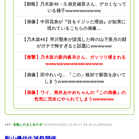
【朗報】乃木坂46・久保史緒里さん、デカくなって
いる様子wwwwwwwwww
【画像】中田花奈が『目をイジッた理由』が如実に
現れているこちらの画像…
【乃木坂46】早川聖来が涙流した時の山下美月の顔
がガチで怖すぎると話題にwwwwww
【衝撃】乃木坂の新内眞衣さん、ガッツリ揉まれる
wwwwwwwwwwwwwwww
【画像】田中れいな、「この」格好で新宿を歩いて
しまうwwwwwwwwwwwww
【画像】ワイ、筒井あやめちゃんの『この画像』の
色気に完全にやられてしまうwwwwww
167:
名無しのまとめラボ
2018/04/22(日) 13:40:27.89 ID:uLZ5N0Q0a
影山優佳生誕祭開催