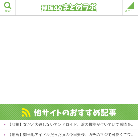
検索
メニュー
【悲報】女だと大破しないアンドロイド、涙の機能が付いていて感情を理解しちゃう模様wwwwwww 他
【動画】御当地アイドルだった頃の今田美桜、ガチのマジで可愛くてワイらをびびらせまくってしまうw w w w w w w w