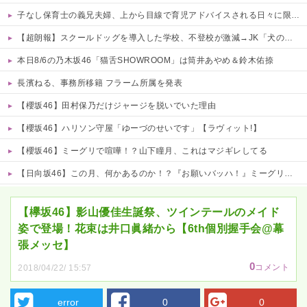
子なし保育士の義兄夫婦、上から目線で育児アドバイスされる日々に限界！「この時期は知育おもちゃが〜」と理想論を語り、義父母も「頼れ頼れ」とウザすぎる・・・
【超朗報】スクールドッグを導入した学校、不登校が激減→JK「犬のために学校行きたくなる」
本日8/6の乃木坂46「猫舌SHOWROOM」は筒井あやめ＆鈴木佑捺
長濱ねる、事務所移籍 フラーム所属を発表
【櫻坂46】田村保乃だけジャージを脱いでいた理由
【櫻坂46】ハリソン守屋「ゆーづのせいです」【ラヴィット!】
【櫻坂46】ミーグリで喧嘩！？山下瞳月、これはマジギレしてる
【日向坂46】この月、何かあるのか！？『お願いバッハ！』ミーグリ日程がこちら
Powered by livedoor 相互RSS
【欅坂46】影山優佳生誕祭、ツインテールのメイド
姿で登場！花束は井口眞緒から【6th個別握手会@幕
張メッセ】
0
コメント
2018/04/22/ 15:57
error
0
0