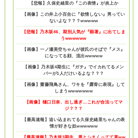
【悲報】久保史緒里の『この表情』が炎上か
【画像】この井上小百合に『欲情しない』男ってい
ないよな？？？wwwww
【悲報】乃木坂46、期別人気が『顕著』に出てしま
うwwwwww
【画像】一ノ瀬美空ちゃんが彼氏のそばで『メス』
になってる顔、流出wwwww
【画像】乃木坂4期生に『ガチ』でイカれてるメン
バーが1人だけいるよな？？？
【画像】齋藤飛鳥さん、ワキを『露骨に表現』して
しまうwwwwwww
【画像】樋口日奈、出し過ぎ…これが合法ってマ
ジ？？？
【最高速報】追い込まれてる久保史緒里ちゃんの表
情が好きな奴wwwwww
【最高速報】乃木坂3期生、男とシまくってて草ww