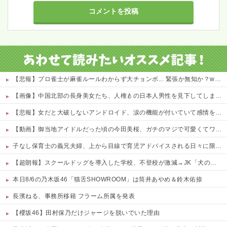
【悲報】プロ雀士が麻雀ルールわからず大チョンボ... 緊張か無知か？wwwwww 他
【画像】中国北部の長身美女たち、人権🍐の日本人男性を見下してしまうｗｗｗｗ 他
【悲報】女だと大破しないアンドロイド、涙の機能が付いていて感情を理解しちゃう模様wwwwwww 他
【動画】御当地アイドルだった頃の今田美桜、ガチのマジで可愛くてワイらをびびらせまくってしまうw w w w w w w w
子なし保育士の義兄夫婦、上から目線で育児アドバイスされる日々に限界！「この時期は知育おもちゃが〜」と理想論を語り、義父母も「頼れ頼れ」とウザすぎる・・・
【超朗報】スクールドッグを導入した学校、不登校が激減→JK「犬のために学校行きたくなる」
本日8/6の乃木坂46「猫舌SHOWROOM」は筒井あやめ＆鈴木佑捺
長濱ねる、事務所移籍 フラーム所属を発表
【櫻坂46】田村保乃だけジャージを脱いでいた理由