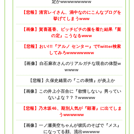
定かwwwwwwwww
【悲報】清宮レイさん、渦中なのにこんなブログを
挙げてしまうwww
【画像】賀喜遥香、ピッチピチの服を着た結果『案
の定』こうなるwww
【悲報】おい!!!『アルノ センター』でTwitter検索
してみろwwwwwwww
【画像】白石麻衣さんのリアルガチな現在の体型w
wwww
【悲報】久保史緒里の『この表情』が炎上か
【画像】この井上小百合に『欲情しない』男ってい
ないよな？？？wwwww
【悲報】乃木坂46、期別人気が『顕著』に出てしま
うwwwwww
【画像】一ノ瀬美空ちゃんが彼氏のそばで『メス』
になってる顔、流出wwwww