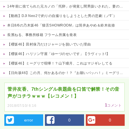
14年前に捨てられた元カノの「托卵」が発覚し間男扱いされた。妻の疑いの視線の中、昔捨てずに残していた『〇〇』を持ち出した結果←修理屋のオッサンの技術力とノリが神すぎる
【動画】DJI Neo2で釣りの自撮りをしようとした男の悲劇（ノ∇`）
本日8/6の乃木坂46「猫舌SHOWROOM」は筒井あやめ＆鈴木佑捺
長濱ねる、事務所移籍 フラーム所属を発表
【櫻坂46】田村保乃だけジャージを脱いでいた理由
【櫻坂46】ハリソン守屋「ゆーづのせいです」【ラヴィット!】
【櫻坂46】ミーグリで喧嘩！？山下瞳月、これはマジギレしてる
【日向坂46】この月、何かあるのか！？『お願いバッハ！』ミーグリ日程がこちら
Powered by livedoor 相互RSS
菅井友香、7thシングル表題曲を口笛で解禁！その音
声がコチラｗｗｗ【レコメン！】
1
コメント
2018/07/10/ 6:16
error
0
0