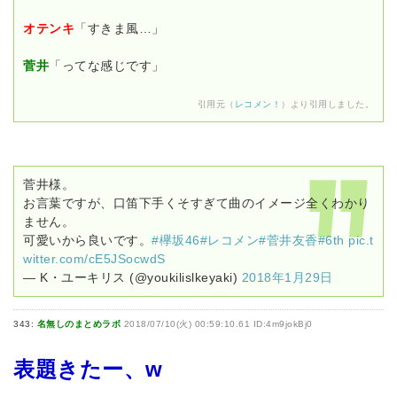
オテンキ
「すきま風…」
菅井
「ってな感じです」
引用元（
レコメン！
）より引用しました。
菅井様。
お言葉ですが、口笛下手くそすぎて曲のイメージ全くわかり
ません。
可愛いから良いです。
#欅坂46
#レコメン
#菅井友香
#6th
pic.t
witter.com/cE5JSocwdS
— K・ユーキリス (@youkilislkeyaki)
2018年1月29日
343:
名無しのまとめラボ
2018/07/10(火) 00:59:10.61 ID:4m9jokBj0
表題きたー、w