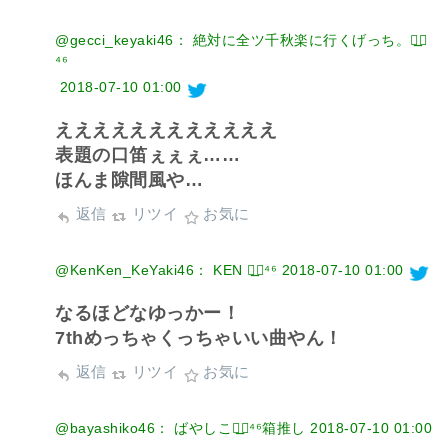
@gecci_keyaki46： 絶対に全ツ千秋楽に行くげっち。◢͟￨
⁴⁶
2018-07-10 01:00
ええええええええええええ
表題の口笛ぇぇぇ……
ほんま隙間風や…
返信
リツイ
お気に
@KenKen_KeYaki46： KEN ◢͟￨⁴⁶
2018-07-10 01:00
なるほどなゆっかー！
7thめっちゃくっちゃいい曲やん！
返信
リツイ
お気に
@bayashiko46： ばやしこ◢͟￨⁴⁶箱推し
2018-07-10 01:00