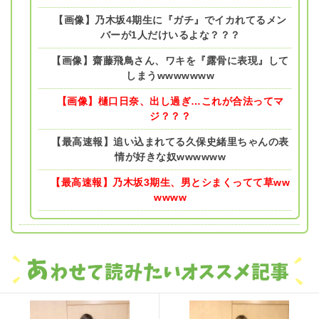
【画像】乃木坂4期生に『ガチ』でイカれてるメン
バーが1人だけいるよな？？？
【画像】齋藤飛鳥さん、ワキを『露骨に表現』して
しまうwwwwwww
【画像】樋口日奈、出し過ぎ…これが合法ってマ
ジ？？？
【最高速報】追い込まれてる久保史緒里ちゃんの表
情が好きな奴wwwwww
【最高速報】乃木坂3期生、男とシまくってて草ww
wwww