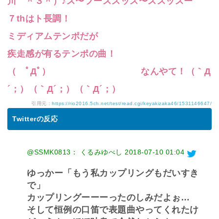
川 ＾３＾）♪ス〜フーススッス〜ススッスー
７thはト長調！
ミディアムテンポだが
疾走感が有るテンポの曲！
（ ﾟДﾟ） なんやて！（｀Д
´；）（｀Д´；）（｀Д´；）
引用元：
https://rio2016.5ch.net/test/read.cgi/keyakizaka46/1531146647/
Twitterの反応
@SSMK0813： くるみゆべし
2018-07-10 01:04
ゆっかー「もう私カップリングもだいすき
で」
カップリングーーーったのしみだよぉ…
そして恒例の口笛で表題曲やってくれたけ