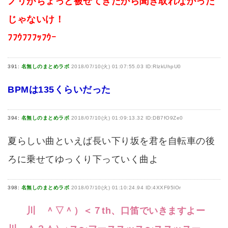
ノリがちょっと被せてきたから聞き取れなかった
じゃないけ！
ﾌﾌｳﾌﾌﾌｯﾌｳｰ
391:
名無しのまとめラボ
2018/07/10(火) 01:07:55.03 ID:RlzkUhpU0
BPMは135くらいだった
394:
名無しのまとめラボ
2018/07/10(火) 01:09:13.32 ID:DB7fO9Ze0
夏らしい曲といえば長い下り坂を君を自転車の後
ろに乗せてゆっくり下っていく曲よ
398:
名無しのまとめラボ
2018/07/10(火) 01:10:24.94 ID:4XXF95lOr
川 ＾▽＾）＜７th、口笛でいきますよー