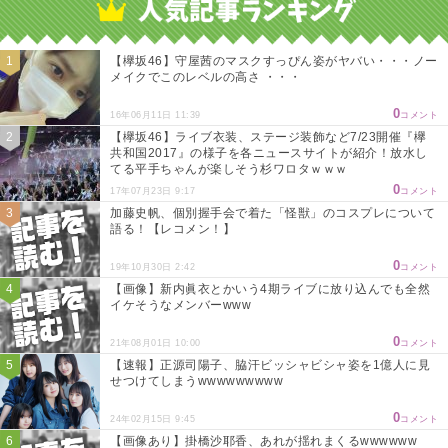
【欅坂46】守屋茜のマスクすっぴん姿がヤバい・・・ノー
メイクでこのレベルの高さ ・・・
0
16年06月11日 11:39
コメント
【欅坂46】ライブ衣装、ステージ装飾など7/23開催『欅
共和国2017』の様子を各ニュースサイトが紹介！放水し
てる平手ちゃんが楽しそう杉ワロタｗｗｗ
0
17年07月23日 9:17
コメント
加藤史帆、個別握手会で着た「怪獣」のコスプレについて
語る！【レコメン！】
0
19年10月30日 2:42
コメント
【画像】新内眞衣とかいう4期ライブに放り込んでも全然
イケそうなメンバーwww
0
21年08月01日 10:00
コメント
【速報】正源司陽子、脇汗ビッシャビシャ姿を1億人に見
せつけてしまうwwwwwwwww
0
24年02月15日 9:45
コメント
【画像あり】掛橋沙耶香、あれが揺れまくるwwwwww