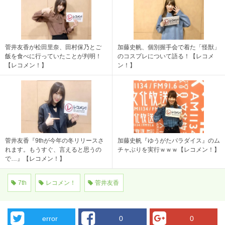
菅井友香が松田里奈、田村保乃とご
加藤史帆、個別握手会で着た「怪獣」
飯を食べに行っていたことが判明！
のコスプレについて語る！【レコメ
【レコメン！】
ン！】
菅井友香『9thが今年の冬リリースさ
加藤史帆『ゆうがたパラダイス』のム
れます。もうすぐ、言えると思うの
チャぶりを実行ｗｗｗ【レコメン！】
で…』【レコメン！】
7th
レコメン！
菅井友香
error
0
0