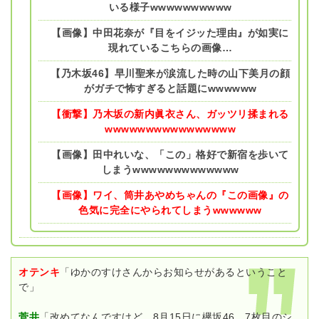
いる様子wwwwwwwwww
【画像】中田花奈が『目をイジッた理由』が如実に
現れているこちらの画像…
【乃木坂46】早川聖来が涙流した時の山下美月の顔
がガチで怖すぎると話題にwwwwww
【衝撃】乃木坂の新内眞衣さん、ガッツリ揉まれる
wwwwwwwwwwwwwwww
【画像】田中れいな、「この」格好で新宿を歩いて
しまうwwwwwwwwwwwww
【画像】ワイ、筒井あやめちゃんの『この画像』の
色気に完全にやられてしまうwwwwww
オテンキ
「ゆかのすけさんからお知らせがあるということ
で」
菅井
「改めてなんですけど、8月15日に欅坂46、7枚目のシ