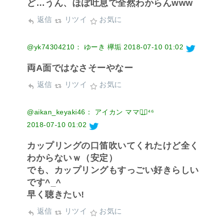
ど…うん、ほぼ吐息で全然わからんwww
返信
リツイ
お気に
@yk74304210： ゆーき 欅垢
2018-07-10 01:02
両A面ではなさそーやなー
返信
リツイ
お気に
@aikan_keyaki46： アイカン ママ◢͟￨⁴⁶
2018-07-10 01:02
カップリングの口笛吹いてくれたけど全く
わからないｗ（安定）
でも、カップリングもすっごい好きらしい
です^_^
早く聴きたい!
返信
リツイ
お気に