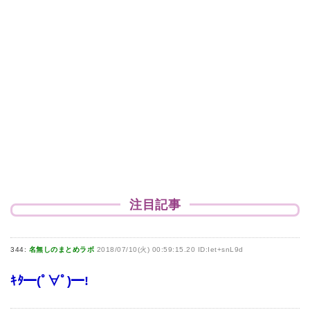
注目記事
344:
名無しのまとめラボ
2018/07/10(火) 00:59:15.20 ID:Iet+snL9d
ｷﾀ━(ﾟ∀ﾟ)━!