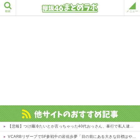
検索
メニュー
【悲報】つけ麺冷たいとか言っちゃった40代おっさん、暴行で私人逮捕されるｗｗｗｗ 他
VCARBリザーブでSF参戦中の岩佐歩夢「目の前にある大きな目標はやはりF1のレギュラーシート獲得」