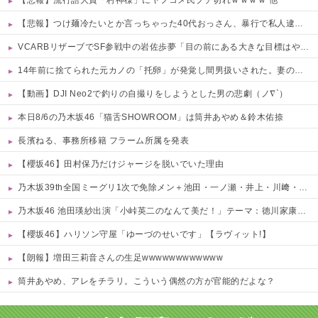
【悲報】流行語大賞「村神様」にヤフコメ民ブチ切れｗｗｗｗ 他
【悲報】つけ麺冷たいとか言っちゃった40代おっさん、暴行で私人逮捕されるｗｗｗｗ 他
VCARBリザーブでSF参戦中の岩佐歩夢「目の前にある大きな目標はやはりF1のレギュラーシート獲得」
14年前に捨てられた元カノの「托卵」が発覚し間男扱いされた。妻の疑いの視線の中、昔捨てずに残していた『〇〇』を持ち出した結果←修理屋のオッサンの技術力とノリが神すぎる
【動画】DJI Neo2で釣りの自撮りをしようとした男の悲劇（ノ∇`）
本日8/6の乃木坂46「猫舌SHOWROOM」は筒井あやめ＆鈴木佑捺
長濱ねる、事務所移籍 フラーム所属を発表
【櫻坂46】田村保乃だけジャージを脱いでいた理由
乃木坂39th全国ミーグリ1次で免除メン＋池田・一ノ瀬・井上・川﨑・菅原・中西が全完売
乃木坂46 池田瑛紗出演「小峠英二のなんて美だ！」テーマ：徳川家康【2025.8.5 24:00〜 TOKYO MX】
【櫻坂46】ハリソン守屋「ゆーづのせいです」【ラヴィット!】
【朗報】増田三莉音さんの生足wwwwwwwwwwww
筒井あやめ、アレをチラリ。こういう偶然の方が官能的だよな？
Powered by livedoor 相互RSS