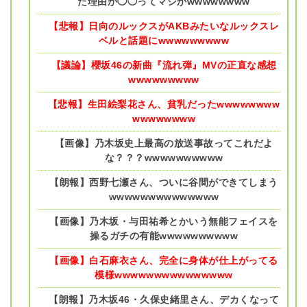
た理由が◯◯ってマジかwwwwwwww
【悲報】日向のルックスがAKBみたいなルックスレ
ベルと話題にwwwwwwwww
【議論】櫻坂46の新曲『流れ弾』MVの正直な感想
wwwwwwwww
【悲報】生田絵梨花さん、貧乳だったwwwwwwww
wwwwwwww
【画像】乃木坂史上最高の放送事故ってこれだよ
な？？？wwwwwwwwww
【朗報】西野七瀬さん、ついに谷間ができてしまう
wwwwwwwwwwwwww
【画像】乃木坂・与田祐希とかいう無能フェイスを
操るガチの有能wwwwwwwwww
【画像】白石麻衣さん、完全に身体が仕上がってる
模様wwwwwwwwwwwwwww
【朗報】乃木坂46・久保史緒里さん、デカくなって