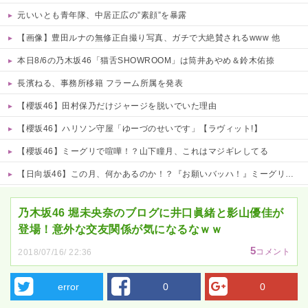
元いいとも青年隊、中居正広の”素顔”を暴露
【画像】豊田ルナの無修正自撮り写真、ガチで大絶賛されるwww 他
本日8/6の乃木坂46「猫舌SHOWROOM」は筒井あやめ＆鈴木佑捺
長濱ねる、事務所移籍 フラーム所属を発表
【櫻坂46】田村保乃だけジャージを脱いでいた理由
【櫻坂46】ハリソン守屋「ゆーづのせいです」【ラヴィット!】
【櫻坂46】ミーグリで喧嘩！？山下瞳月、これはマジギレしてる
【日向坂46】この月、何かあるのか！？『お願いバッハ！』ミーグリ日程がこちら
Powered by livedoor 相互RSS
乃木坂46 堀未央奈のブログに井口眞緒と影山優佳が
登場！意外な交友関係が気になるなｗｗ
5
コメント
2018/07/16/ 22:36
error
0
0