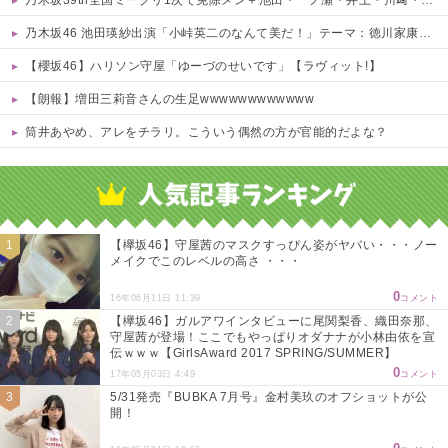
乃木坂46 池田瑛紗出演「小峠英二のなんて美だ！」テーマ：徳川家康【2025.8.5 24:00〜 TOKYO MX】
【櫻坂46】ハリソン守屋「ゆーづのせいです」【ラヴィット!】
【朗報】増田三莉音さんの生足wwwwwwwwwwww
筒井あやめ、アレをチラリ。こういう偶然の方が官能的だよな？
Powered by livedoor 相互RSS
【欅坂46】守屋茜のマスクすっぴん姿がヤバい・・・ノー
メイクでこのレベルの高さ ・・・
0
16年06月11日 11:39
コメント
【欅坂46】ガルアワインタビューに尾関梨香、織田奈那、
守屋茜が登場！ここでもやっぱりオダナナが小林由依を宣
伝ｗｗｗ【GirlsAward 2017 SPRING/SUMMER】
0
17年05月03日 4:49
コメント
5/31発売『BUBKA 7月号』金村美玖のオフショットが公
開！