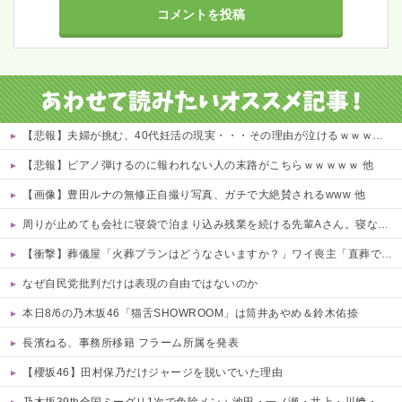
【悲報】夫婦が挑む、40代妊活の現実・・・その理由が泣けるｗｗｗｗ 他
【悲報】ピアノ弾けるのに報われない人の末路がこちらｗｗｗｗｗ 他
【画像】豊田ルナの無修正自撮り写真、ガチで大絶賛されるwww 他
周りが止めても会社に寝袋で泊まり込み残業を続ける先輩Aさん。寝ないように社長が椅子を変えても残る、さらに上司が帰るのを待って戻ってくる始末…そんなある日、出社すると社内が騒然としていて・・・
【衝撃】葬儀屋「火葬プランはどうなさいますか？」ワイ喪主「直葬で(即答)」→結果ァw w w w w w w w w w
なぜ自民党批判だけは表現の自由ではないのか
本日8/6の乃木坂46「猫舌SHOWROOM」は筒井あやめ＆鈴木佑捺
長濱ねる、事務所移籍 フラーム所属を発表
【櫻坂46】田村保乃だけジャージを脱いでいた理由
乃木坂39th全国ミーグリ1次で免除メン＋池田・一ノ瀬・井上・川﨑・菅原・中西が全完売