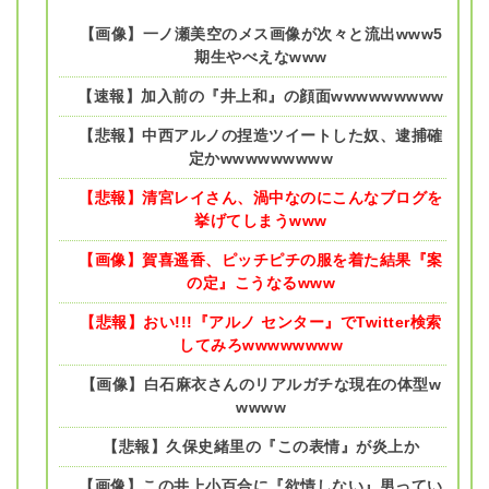
【画像】一ノ瀬美空のメス画像が次々と流出www5
期生やべえなwww
【速報】加入前の『井上和』の顔面wwwwwwwww
【悲報】中西アルノの捏造ツイートした奴、逮捕確
定かwwwwwwwww
【悲報】清宮レイさん、渦中なのにこんなブログを
挙げてしまうwww
【画像】賀喜遥香、ピッチピチの服を着た結果『案
の定』こうなるwww
【悲報】おい!!!『アルノ センター』でTwitter検索
してみろwwwwwwww
【画像】白石麻衣さんのリアルガチな現在の体型w
wwww
【悲報】久保史緒里の『この表情』が炎上か
【画像】この井上小百合に『欲情しない』男ってい