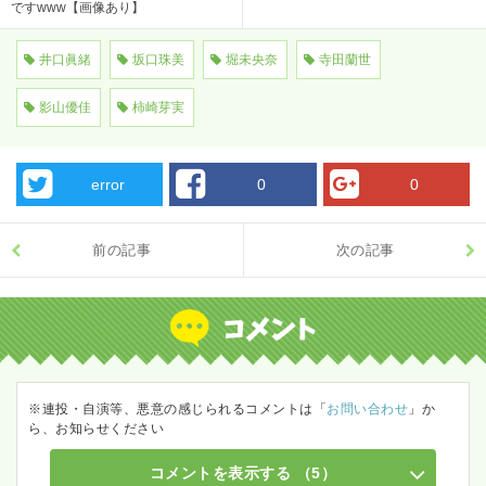
ですwww【画像あり】
井口眞緒
坂口珠美
堀未央奈
寺田蘭世
影山優佳
柿崎芽実
error
0
0
前の記事
次の記事
※連投・自演等、悪意の感じられるコメントは「
お問い合わせ
」か
ら、お知らせください
コメントを表示する
（5）