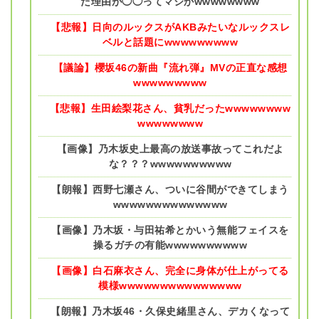
た理由が◯◯ってマジかwwwwwwww
【悲報】日向のルックスがAKBみたいなルックスレ
ベルと話題にwwwwwwwww
【議論】櫻坂46の新曲『流れ弾』MVの正直な感想
wwwwwwwww
【悲報】生田絵梨花さん、貧乳だったwwwwwwww
wwwwwwww
【画像】乃木坂史上最高の放送事故ってこれだよ
な？？？wwwwwwwwww
【朗報】西野七瀬さん、ついに谷間ができてしまう
wwwwwwwwwwwwww
【画像】乃木坂・与田祐希とかいう無能フェイスを
操るガチの有能wwwwwwwwww
【画像】白石麻衣さん、完全に身体が仕上がってる
模様wwwwwwwwwwwwwww
【朗報】乃木坂46・久保史緒里さん、デカくなって