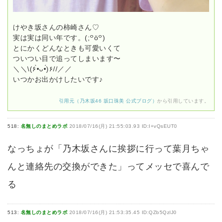
けやき坂さんの柿崎さん♡
実は実は同い年です。(;꒪ö꒪)
とにかくどんなときも可愛いくて
ついつい目で追ってしまいます〜
＼＼\(۶•̀ᴗ•́)۶//／／
いつかお出かけしたいです♪
引用元（乃木坂46 坂口珠美 公式ブログ）
から引用しています。
518:
名無しのまとめラボ
2018/07/16(月) 21:55:03.93 ID:I+vQsEUT0
なっちょが「乃木坂さんに挨拶に行って葉月ちゃ
んと連絡先の交換ができた」ってメッセで喜んで
る
513:
名無しのまとめラボ
2018/07/16(月) 21:53:35.45 ID:QZb5QzlJ0