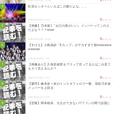
0
19年05月31日 10:59
コメント
虹花センターといえばこの曲だよな。。。
0
20年09月20日 3:00
コメント
【画像】乃木坂1『お口の形がいい』メンバーってこの人
だよな？？？www
0
22年04月10日 10:00
コメント
【すげえ】小島凪紗『Eカップ』がデカすぎて射wwwwww
wwwww
0
24年02月08日 7:45
コメント
【画像あり】久保史緒里をブスって言ってる人はこれ見て
もそう言えるんか？
0
24年07月28日 5:57
コメント
【驚愕】橋本奈々未のインスタフォロワー数、現役乃木坂
メンバーを上回る
0
24年09月17日 8:00
コメント
【悲報】岡本姫奈、九九ができない!?ファンの間で話題に