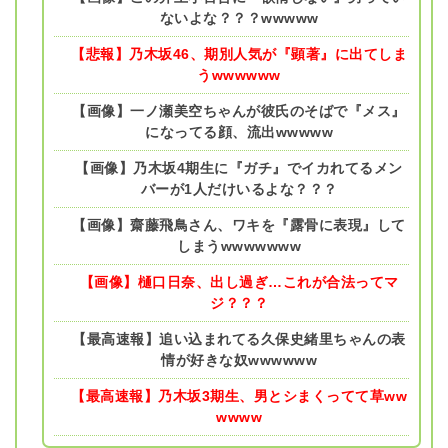
ないよな？？？wwwww
【悲報】乃木坂46、期別人気が『顕著』に出てしま
うwwwwww
【画像】一ノ瀬美空ちゃんが彼氏のそばで『メス』
になってる顔、流出wwwww
【画像】乃木坂4期生に『ガチ』でイカれてるメン
バーが1人だけいるよな？？？
【画像】齋藤飛鳥さん、ワキを『露骨に表現』して
しまうwwwwwww
【画像】樋口日奈、出し過ぎ…これが合法ってマ
ジ？？？
【最高速報】追い込まれてる久保史緒里ちゃんの表
情が好きな奴wwwwww
【最高速報】乃木坂3期生、男とシまくってて草ww
wwww