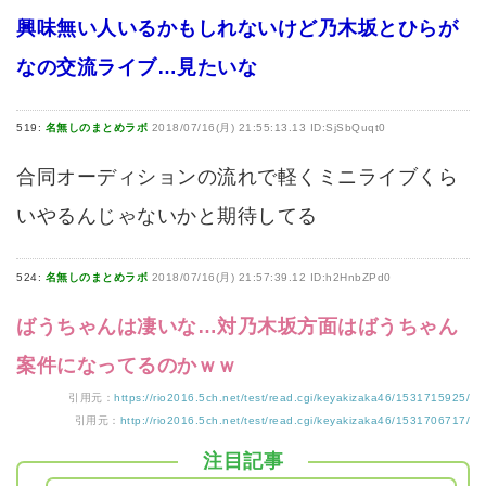
興味無い人いるかもしれないけど乃木坂とひらが
なの交流ライブ…見たいな
519:
名無しのまとめラボ
2018/07/16(月) 21:55:13.13 ID:SjSbQuqt0
合同オーディションの流れで軽くミニライブくら
いやるんじゃないかと期待してる
524:
名無しのまとめラボ
2018/07/16(月) 21:57:39.12 ID:h2HnbZPd0
ばうちゃんは凄いな…対乃木坂方面はばうちゃん
案件になってるのかｗｗ
引用元：
https://rio2016.5ch.net/test/read.cgi/keyakizaka46/1531715925/
引用元：
http://rio2016.5ch.net/test/read.cgi/keyakizaka46/1531706717/
注目記事