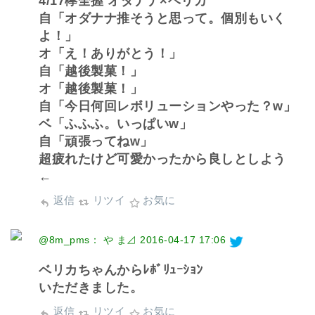
4/17欅全握 オダナナ×ベリカ
自「オダナナ推そうと思って。個別もいく
よ！」
オ「え！ありがとう！」
自「越後製菓！」
オ「越後製菓！」
自「今日何回レボリューションやった？w」
ベ「ふふふ。いっぱいw」
自「頑張ってねw」
超疲れたけど可愛かったから良しとしよう
←
返信
リツイ
お気に
@8m_pms： や ま⊿
2016-04-17 17:06
ベリカちゃんからﾚﾎﾞﾘｭｰｼｮﾝ
いただきました。
返信
リツイ
お気に