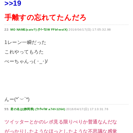
>>19
手離すの忘れてたんだろ
22:
MO NAME(catv?) (ﾜｲｰﾜ2W FFbf-wo/X)
2016/04/17(日) 17:05:32.98
1レーン一瞬だった
これやってもろた
ぺーちゃんっ( ･_･)/
んー(*´︶`*)
55:
君の名は(静岡県) (ﾜｯﾁｮｲW a74f-1264)
2016/04/17(日) 17:13:31.76
ツイッターとかのレポ見る限りべりか普通なんだな
がっかりしたようなほっとしたような不思議な感覚