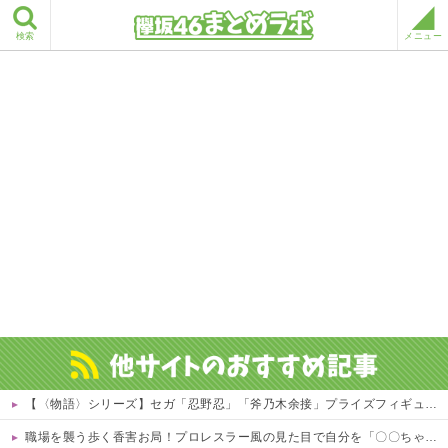
検索
メニュー
【〈物語〉シリーズ】セガ「忍野忍」「斧乃木余接」プライズフィギュア【彩色原型公開】
職場を襲う歩く香害お局！プロレスラー風の見た目で自分を「〇〇ちゃん」呼び、部下を鬱病で何人も潰してお菓子賄賂でウハウハwｗｗ