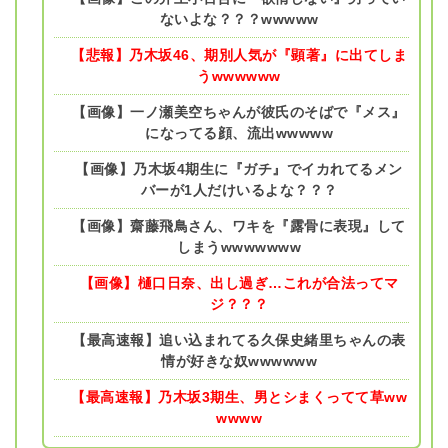
ないよな？？？wwwww
【悲報】乃木坂46、期別人気が『顕著』に出てしま
うwwwwww
【画像】一ノ瀬美空ちゃんが彼氏のそばで『メス』
になってる顔、流出wwwww
【画像】乃木坂4期生に『ガチ』でイカれてるメン
バーが1人だけいるよな？？？
【画像】齋藤飛鳥さん、ワキを『露骨に表現』して
しまうwwwwwww
【画像】樋口日奈、出し過ぎ…これが合法ってマ
ジ？？？
【最高速報】追い込まれてる久保史緒里ちゃんの表
情が好きな奴wwwwww
【最高速報】乃木坂3期生、男とシまくってて草ww
wwww