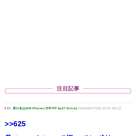
注目記事
633:
君の名は(SB-iPhone) (ｻｻｸｯﾃﾛ Sp27-De1m)
2016/04/17(日) 15:37:50.11
>>625