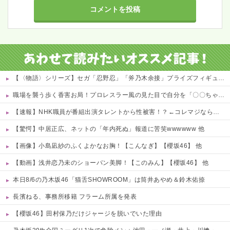
【〈物語〉シリーズ】セガ「忍野忍」「斧乃木余接」プライズフィギュア【彩色原型公開】
職場を襲う歩く香害お局！プロレスラー風の見た目で自分を「〇〇ちゃん」呼び、部下を鬱病で何人も潰してお菓子賄賂でウハウハwｗｗ
【速報】NHK職員が番組出演タレントから性被害！？←コレマジならヤバくねーか？
【驚愕】中居正広、ネットの「年内死ぬ」報道に苦笑wwwwww 他
【画像】小島凪紗のふくよかなお胸！【こんなぎ】【櫻坂46】 他
【動画】浅井恋乃未のショーパン美脚！【このみん】【櫻坂46】 他
本日8/6の乃木坂46「猫舌SHOWROOM」は筒井あやめ＆鈴木佑捺
長濱ねる、事務所移籍 フラーム所属を発表
【櫻坂46】田村保乃だけジャージを脱いでいた理由