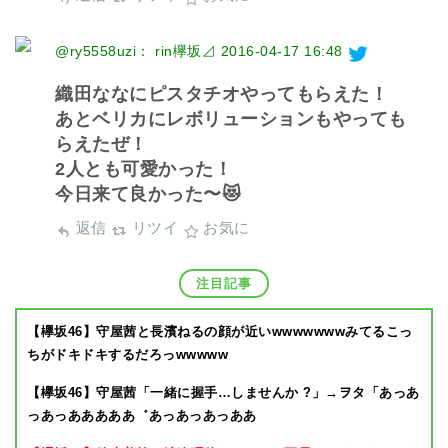
@ry5558uzi： rin欅坂⊿
2016-04-17 16:48
織田ななにピスタチオやってもらえた！
あとベリカにレボリューションもやっても
らえたぜ！
2人とも可愛かった！
今日来て良かった〜😻
返信
リツイ
お気に
注目記事
【欅坂46】守屋茜と長濱ねるの顔が近いwwwwwwwみてるこっ
ちがドキドキするだろっwwwww
【欅坂46】守屋茜「一緒に握手…しませんか ?」→ヲタ「あっあ
っあっあああああ゛あっあっあっああ