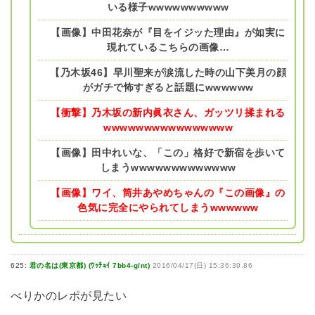
いる様子wwwwwwwwww
【画像】中田花奈が『目をイジッた理由』が如実に
現れているこちらの画像…
【乃木坂46】早川聖来が涙流した時の山下美月の顔
がガチで怖すぎると話題にwwwwww
【衝撃】乃木坂の新内眞衣さん、ガッツリ揉まれる
wwwwwwwwwwwwwwww
【画像】田中れいな、「この」格好で新宿を歩いて
しまうwwwwwwwwwwwww
【画像】ワイ、筒井あやめちゃんの『この画像』の
色気に完全にやられてしまうwwwwww
625:
君の名は(東京都) (ﾜｯﾁｮｲ 7bb4-g/nt)
2016/04/17(日) 15:36:39.86
べりかのレポが見たい