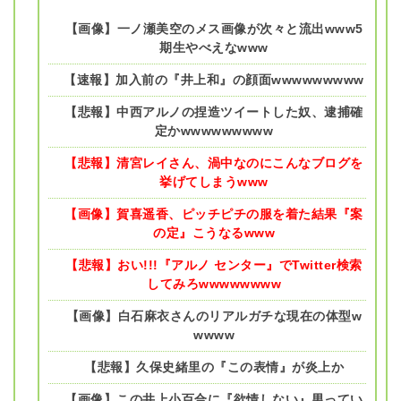
【画像】一ノ瀬美空のメス画像が次々と流出www5
期生やべえなwww
【速報】加入前の『井上和』の顔面wwwwwwwww
【悲報】中西アルノの捏造ツイートした奴、逮捕確
定かwwwwwwwww
【悲報】清宮レイさん、渦中なのにこんなブログを
挙げてしまうwww
【画像】賀喜遥香、ピッチピチの服を着た結果『案
の定』こうなるwww
【悲報】おい!!!『アルノ センター』でTwitter検索
してみろwwwwwwww
【画像】白石麻衣さんのリアルガチな現在の体型w
wwww
【悲報】久保史緒里の『この表情』が炎上か
【画像】この井上小百合に『欲情しない』男ってい