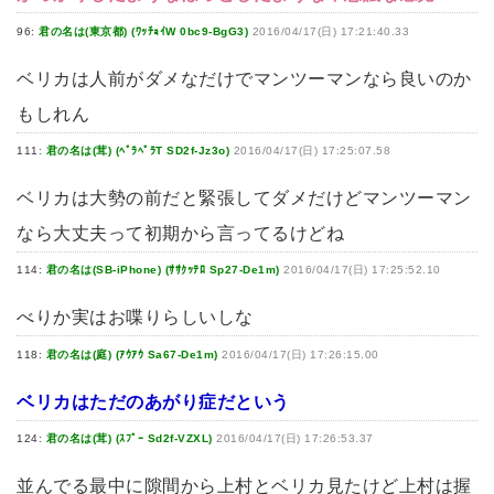
96:
君の名は(東京都) (ﾜｯﾁｮｲW 0bc9-BgG3)
2016/04/17(日) 17:21:40.33
ベリカは人前がダメなだけでマンツーマンなら良いのか
もしれん
111:
君の名は(茸) (ﾍﾟﾗﾍﾟﾗT SD2f-Jz3o)
2016/04/17(日) 17:25:07.58
ベリカは大勢の前だと緊張してダメだけどマンツーマン
なら大丈夫って初期から言ってるけどね
114:
君の名は(SB-iPhone) (ｻｻｸｯﾃﾛ Sp27-De1m)
2016/04/17(日) 17:25:52.10
べりか実はお喋りらしいしな
118:
君の名は(庭) (ｱｳｱｳ Sa67-De1m)
2016/04/17(日) 17:26:15.00
ベリカはただのあがり症だという
124:
君の名は(茸) (ｽﾌﾟｰ Sd2f-VZXL)
2016/04/17(日) 17:26:53.37
並んでる最中に隙間から上村とベリカ見たけど上村は握