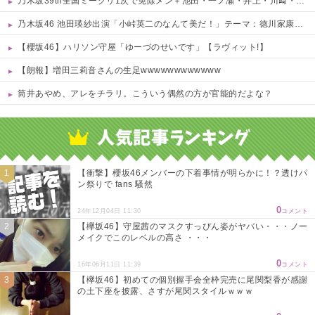
乃木坂39th全国ミーグリ1次で免除メン＋池田・一ノ瀬・井上・川﨑・菅原・中西が全完売
乃木坂46 池田瑛紗出演「小峠英二のなんて美だ！」テーマ：徳川家康【2025.8.5 24:00〜 TOKYO MX】
【櫻坂46】ハリソン守屋「ゆーづのせいです」【ラヴィット!】
【朗報】増田三莉音さんの生足wwwwwwwwwwww
筒井あやめ、アレをチラリ。こういう偶然の方が官能的だよな？
Powered by livedoor 相互RSS
【衝撃】櫻坂46メンバーの下着事情が明らかに！？透けパ
ン祭りで fans 騒然
0
24年12月04日 11:30
コメント
【欅坂46】守屋茜のマスクすっぴん姿がヤバい・・・ノー
メイクでこのレベルの高さ ・・・
0
16年06月11日 11:39
コメント
【欅坂46】初めての個別握手会全枠完売に尾関梨香が感謝
の土下座を披露、さすが尾関スタイルｗｗｗ