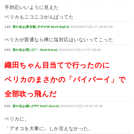
手対応いいように見えた
ベリカもニコニコがんばってた
140:
君の名は(東京都) (ﾜｯﾁｮｲW 0bc9-BgG3)
2016/04/17(日) 17:29:42.65
ベリカが普通なら欅に塩対応はいないってこった
245:
君の名は(茸) (ｽﾌﾟｰ Sdaf-Gtsw)
2016/04/17(日) 17:57:38.82
織田ちゃん目当てで行ったのに
ベリカのまさかの「バイバーイ」で
全部吹っ飛んだ
635:
君の名は(庭) (ｱｳｱｳ Sa67-De1m)
2016/04/17(日) 19:42:05.38
ベリカに、
「アオコを大事に」しか言えなかった。