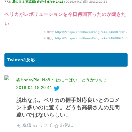
773:
君の名は(東京都) (ﾜｯﾁｮｲ d7c9-1hL9)
2016/04/17(日) 20:32:20.35
ベリカがレボリューションを今日何回言ったのか聞きた
い
引用元:
http://2chspa.com/thread/nogizaka/1460879052
引用元:
http://2chspa.com/thread/nogizaka/1460867183
Twitterの反応
@HoneyPie_No8： はにーぱい、とうかつちょ
2016-04-18 20:41
脱出なふ。ベリカの握手対応良いとのコメ
ント多いのに驚く。どうも高橋さんの見間
違いではないらしい。
返信
リツイ
お気に