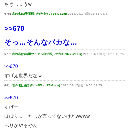
ちきしょうw
676:
君の名は(千葉県) (ﾜｯﾁｮｲW 7b95-De1m)
2016/04/17(日) 19:55:04.47
>>670
そっ…そんなバカな…
677:
君の名は(新疆ウイグル自治区) (ﾜｯﾁｮｲ 73ce-V9FG)
2016/04/17(日) 19:55:12.25
>>670
すげえ世界だなｗ
681:
君の名は(家) (ﾜｯﾁｮｲW cb17-Gtsw)
2016/04/17(日) 19:56:03.75
>>670
すげー！
ほぼりょーたしか言ってないけどwwww
べりかやるやん！