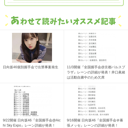
日向坂46個別握手会で出禁事案発生
11/3開催『全国握手会@京都パルスプ
ラザ』レーンの詳細が発表！井口眞緒
は活動自粛中のため欠席
9/22開催 日向坂46『全国握手会@Aic
9/16開催 日向坂46『全国握手会＠幕
hi Sky Expo』レーン詳細が発表！
張メッセ』レーンの詳細が発表！