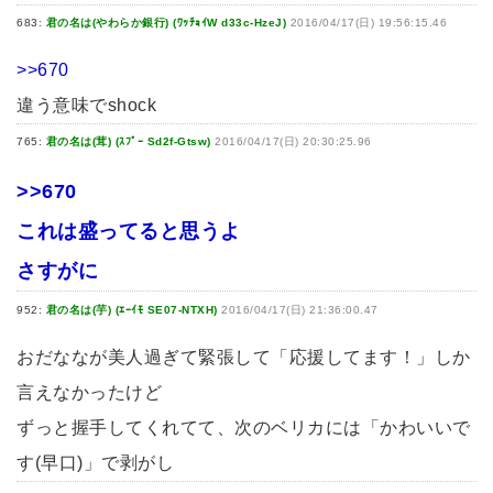
683:
君の名は(やわらか銀行) (ﾜｯﾁｮｲW d33c-HzeJ)
2016/04/17(日) 19:56:15.46
>>670
違う意味でshock
765:
君の名は(茸) (ｽﾌﾟｰ Sd2f-Gtsw)
2016/04/17(日) 20:30:25.96
>>670
これは盛ってると思うよ
さすがに
952:
君の名は(芋) (ｴｰｲﾓ SE07-NTXH)
2016/04/17(日) 21:36:00.47
おだななが美人過ぎて緊張して「応援してます！」しか
言えなかったけど
ずっと握手してくれてて、次のベリカには「かわいいで
す(早口)」で剥がし