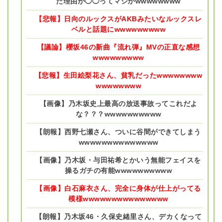
た理由が◯◯ってマジかwwwwwwww
【悲報】日向のルックスがAKBみたいなルックスレ
ベルと話題にwwwwwwwww
【議論】櫻坂46の新曲『流れ弾』MVの正直な感想
wwwwwwwww
【悲報】生田絵梨花さん、貧乳だったwwwwwwww
wwwwwwww
【画像】乃木坂史上最高の放送事故ってこれだよ
な？？？wwwwwwwwww
【朗報】西野七瀬さん、ついに谷間ができてしまう
wwwwwwwwwwwwww
【画像】乃木坂・与田祐希とかいう無能フェイスを
操るガチの有能wwwwwwwwww
【画像】白石麻衣さん、完全に身体が仕上がってる
模様wwwwwwwwwwwwwww
【朗報】乃木坂46・久保史緒里さん、デカくなって