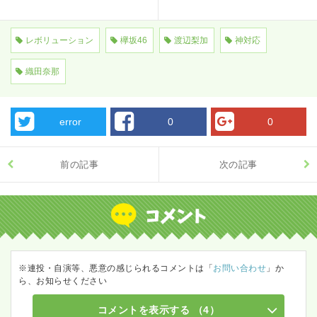
レボリューション
欅坂46
渡辺梨加
神対応
織田奈那
error
0
0
前の記事
次の記事
※連投・自演等、悪意の感じられるコメントは「
お問い合わせ
」か
ら、お知らせください
コメントを表示する
（4）