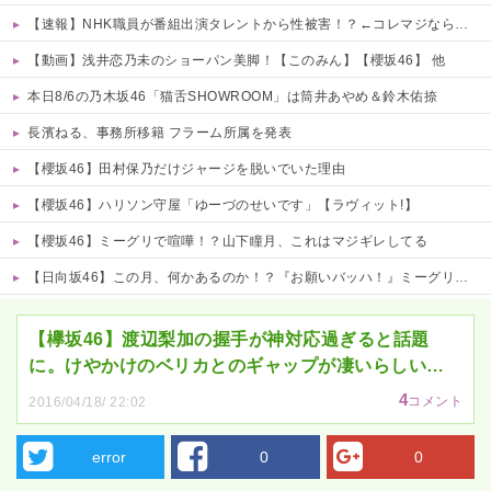
【速報】NHK職員が番組出演タレントから性被害！？←コレマジならヤバくねーか？
【動画】浅井恋乃未のショーパン美脚！【このみん】【櫻坂46】 他
本日8/6の乃木坂46「猫舌SHOWROOM」は筒井あやめ＆鈴木佑捺
長濱ねる、事務所移籍 フラーム所属を発表
【櫻坂46】田村保乃だけジャージを脱いでいた理由
【櫻坂46】ハリソン守屋「ゆーづのせいです」【ラヴィット!】
【櫻坂46】ミーグリで喧嘩！？山下瞳月、これはマジギレしてる
【日向坂46】この月、何かあるのか！？『お願いバッハ！』ミーグリ日程がこちら
Powered by livedoor 相互RSS
【欅坂46】渡辺梨加の握手が神対応過ぎると話題
に。けやかけのベリカとのギャップが凄いらしい…
4
コメント
2016/04/18/ 22:02
error
0
0