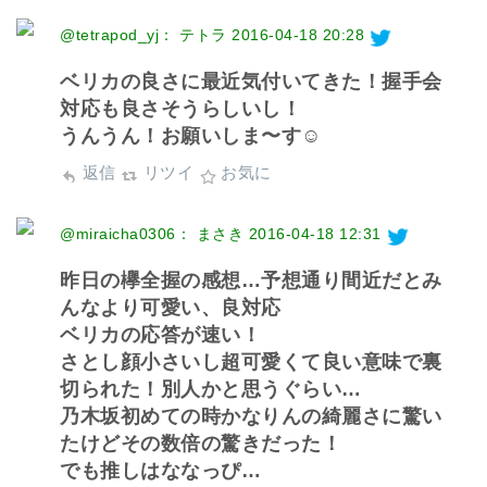
@tetrapod_yj： テトラ
2016-04-18 20:28
ベリカの良さに最近気付いてきた！握手会
対応も良さそうらしいし！
うんうん！お願いしま〜す☺️
返信
リツイ
お気に
@miraicha0306： まさき
2016-04-18 12:31
昨日の欅全握の感想…予想通り間近だとみ
んなより可愛い、良対応
ベリカの応答が速い！
さとし顔小さいし超可愛くて良い意味で裏
切られた！別人かと思うぐらい…
乃木坂初めての時かなりんの綺麗さに驚い
たけどその数倍の驚きだった！
でも推しはななっぴ…