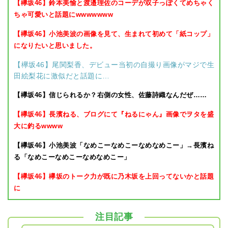
【欅坂46】鈴本美愉と渡邉理佐のコーデが双子っぽくてめちゃく
ちゃ可愛いと話題にwwwwwww
【欅坂46】小池美波の画像を見て、生まれて初めて「紙コップ」
になりたいと思いました。
【欅坂46】尾関梨香、デビュー当初の自撮り画像がマジで生
田絵梨花に激似だと話題に…
【欅坂46】信じられるか？右側の女性、佐藤詩織なんだぜ……
【欅坂46】長濱ねる、ブログにて『ねるにゃん』画像でヲタを盛
大に釣るwwww
【欅坂46】小池美波「なめこーなめこーなめなめこー」→長濱ね
る「なめこーなめこーなめなめこー」
【欅坂46】欅坂のトーク力が既に乃木坂を上回ってないかと話題
に
注目記事