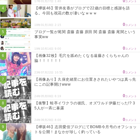
0
17年01月27日 1:40
コメント
【欅坂46】菅井友香がブログで22歳の目標と感謝を語
る。今回も祝花の数が凄いなｗｗｗ
0
18年01月19日 2:15
コメント
ブログ一覧が尾関 斎藤 斎藤 原田 関 斎藤 斎藤 尾関という
事実ww
0
19年10月14日 9:00
コメント
【画像32枚】毛穴を舐めたくなる遠藤さくらちゃんの
脇！！！！！！
0
23年07月22日 10:55
コメント
【画像あり】久保史緒里にお仕置きされたいやつは真っ先
にこの記事開けwww
0
24年05月09日 6:19
コメント
【衝撃】蛙亭イワクラの彼氏、オズワルド伊藤だった!? 3
5人が一斉に暴露
0
24年09月29日 8:00
コメント
【欅坂46】志田愛佳ブログにてBOMB今月号のオフショッ
トを公開！まなかが珍しく釣っている