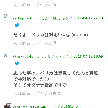
返信
リツイ
お気に
@drop_mito： わるた/9回転ジャンプ
2016-04-17 22:40
そうよ、ベリカは対応いいよ(๑´ڡ`๑)
返信
リツイ
お気に
@mikkabi46_nana： いさっぺ⊿７⊿
2016-04-17 18:59
思った事は、ベリカは想像してたのと真逆
で神対応でした◎
そしてオダナナ最高です♡
返信
リツイ
お気に
@azuma0806356401： アズマ 欅坂46⊿⊿