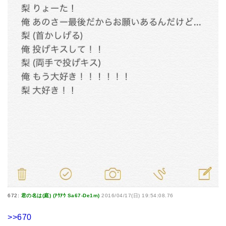
672:
君の名は(庭) (ｱｳｱｳ Sa67-De1m)
2016/04/17(日) 19:54:08.76
>>670