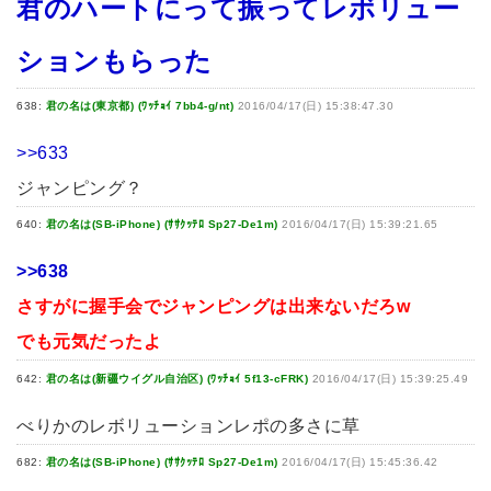
君のハートにって振ってレボリュー
ションもらった
638:
君の名は(東京都) (ﾜｯﾁｮｲ 7bb4-g/nt)
2016/04/17(日) 15:38:47.30
>>633
ジャンピング？
640:
君の名は(SB-iPhone) (ｻｻｸｯﾃﾛ Sp27-De1m)
2016/04/17(日) 15:39:21.65
>>638
さすがに握手会でジャンピングは出来ないだろw
でも元気だったよ
642:
君の名は(新疆ウイグル自治区) (ﾜｯﾁｮｲ 5f13-cFRK)
2016/04/17(日) 15:39:25.49
べりかのレボリューションレポの多さに草
682:
君の名は(SB-iPhone) (ｻｻｸｯﾃﾛ Sp27-De1m)
2016/04/17(日) 15:45:36.42