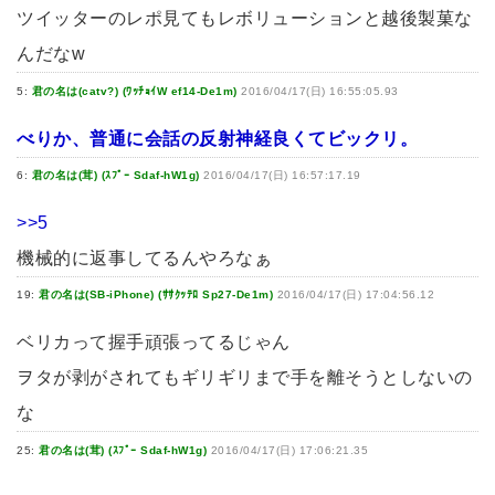
ツイッターのレポ見てもレボリューションと越後製菓な
んだなw
5:
君の名は(catv?) (ﾜｯﾁｮｲW ef14-De1m)
2016/04/17(日) 16:55:05.93
べりか、普通に会話の反射神経良くてビックリ。
6:
君の名は(茸) (ｽﾌﾟｰ Sdaf-hW1g)
2016/04/17(日) 16:57:17.19
>>5
機械的に返事してるんやろなぁ
19:
君の名は(SB-iPhone) (ｻｻｸｯﾃﾛ Sp27-De1m)
2016/04/17(日) 17:04:56.12
ベリカって握手頑張ってるじゃん
ヲタが剥がされてもギリギリまで手を離そうとしないの
な
25:
君の名は(茸) (ｽﾌﾟｰ Sdaf-hW1g)
2016/04/17(日) 17:06:21.35