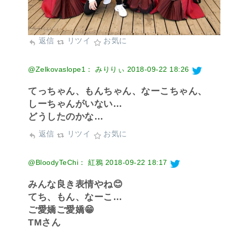
返信
リツイ
お気に
@Zelkovaslope1： みりりぃ
2018-09-22 18:26
てっちゃん、もんちゃん、なーこちゃん、
しーちゃんがいない…
どうしたのかな…
返信
リツイ
お気に
@BloodyTeChi： 紅鴉
2018-09-22 18:17
みんな良き表情やね😊
てち、もん、なーこ…
ご愛嬌ご愛嬌😁
TMさん