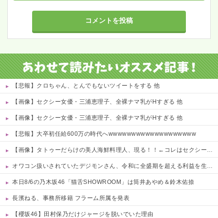
【悲報】クロちゃん、とんでもないツイートをする 他
【画像】セクシー女優・三浦恵理子、全裸ナマ乳がHすぎる 他
【画像】セクシー女優・三浦恵理子、全裸ナマ乳がHすぎる 他
【悲報】大卒初任給600万の時代へwwwwwwwwwwwwwwwwwww
【画像】タトゥーだらけの美人海鮮料理人、現る！！←コレはセクシー過ぎてワイらにブッ刺さりまくりw w w w w w w w w
オワコン扱いされていたデジモンさん、令和に全盛期を超える利益を生み出していた
本日8/6の乃木坂46「猫舌SHOWROOM」は筒井あやめ＆鈴木佑捺
長濱ねる、事務所移籍 フラーム所属を発表
【櫻坂46】田村保乃だけジャージを脱いでいた理由