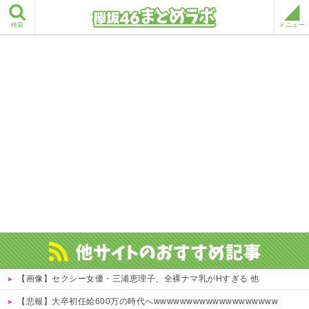
検索
メニュー
【画像】セクシー女優・三浦恵理子、全裸ナマ乳がHすぎる 他
【悲報】大卒初任給600万の時代へwwwwwwwwwwwwwwwwwww