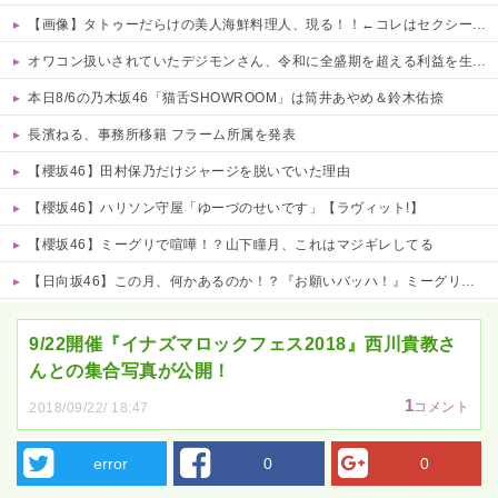
【画像】タトゥーだらけの美人海鮮料理人、現る！！←コレはセクシー過ぎてワイらにブッ刺さりまくりw w w w w w w w w
オワコン扱いされていたデジモンさん、令和に全盛期を超える利益を生み出していた
本日8/6の乃木坂46「猫舌SHOWROOM」は筒井あやめ＆鈴木佑捺
長濱ねる、事務所移籍 フラーム所属を発表
【櫻坂46】田村保乃だけジャージを脱いでいた理由
【櫻坂46】ハリソン守屋「ゆーづのせいです」【ラヴィット!】
【櫻坂46】ミーグリで喧嘩！？山下瞳月、これはマジギレしてる
【日向坂46】この月、何かあるのか！？『お願いバッハ！』ミーグリ日程がこちら
Powered by livedoor 相互RSS
9/22開催『イナズマロックフェス2018』西川貴教さ
んとの集合写真が公開！
1
コメント
2018/09/22/ 18:47
error
0
0