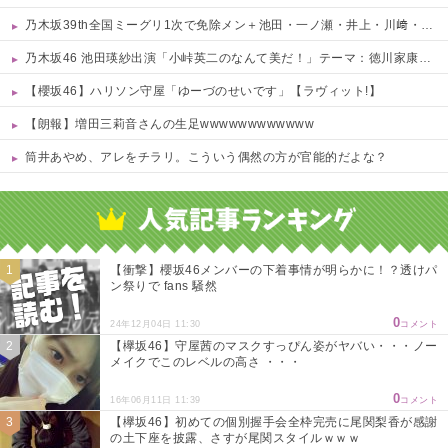
乃木坂39th全国ミーグリ1次で免除メン＋池田・一ノ瀬・井上・川﨑・菅原・中西が全完売
乃木坂46 池田瑛紗出演「小峠英二のなんて美だ！」テーマ：徳川家康【2025.8.5 24:00〜 TOKYO MX】
【櫻坂46】ハリソン守屋「ゆーづのせいです」【ラヴィット!】
【朗報】増田三莉音さんの生足wwwwwwwwwwww
筒井あやめ、アレをチラリ。こういう偶然の方が官能的だよな？
Powered by livedoor 相互RSS
【衝撃】櫻坂46メンバーの下着事情が明らかに！？透けパ
ン祭りで fans 騒然
0
24年12月04日 11:30
コメント
【欅坂46】守屋茜のマスクすっぴん姿がヤバい・・・ノー
メイクでこのレベルの高さ ・・・
0
16年06月11日 11:39
コメント
【欅坂46】初めての個別握手会全枠完売に尾関梨香が感謝
の土下座を披露、さすが尾関スタイルｗｗｗ