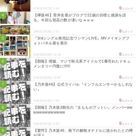
0
17年01月27日 1:40
コメント
【欅坂46】菅井友香がブログで22歳の目標と感謝を語
る。今回も祝花の数が凄いなｗｗｗ
0
18年01月19日 2:15
コメント
『3rdシングル発売記念ワンマンLIVE』MVメイキングフ
ォトパネル展を展示
0
19年09月26日 11:45
コメント
【朗報】僕嘘、マジで秋元系アイドルで1番売れたドキュ
メンタリー円盤に!!!!!!
0
21年02月23日 10:00
コメント
【乃木坂46】公式ライバル『インフルエンサーかもしれな
い』
0
23年02月19日 7:55
コメント
【朗報】乃木坂3期生の『太ももがブットい』メンバーww
wwwwwwwwwww
0
24年03月03日 6:45
コメント
【驚愕】乃木坂46、格下の解散オナドルに抜かれたとの噂
が浮上