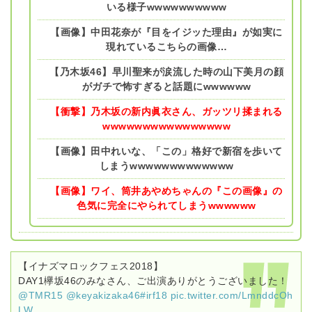
いる様子wwwwwwwwww
【画像】中田花奈が『目をイジッた理由』が如実に
現れているこちらの画像…
【乃木坂46】早川聖来が涙流した時の山下美月の顔
がガチで怖すぎると話題にwwwwww
【衝撃】乃木坂の新内眞衣さん、ガッツリ揉まれる
wwwwwwwwwwwwwwww
【画像】田中れいな、「この」格好で新宿を歩いて
しまうwwwwwwwwwwwww
【画像】ワイ、筒井あやめちゃんの『この画像』の
色気に完全にやられてしまうwwwwww
【イナズマロックフェス2018】
DAY1欅坂46のみなさん、ご出演ありがとうございました！
@TMR15
@keyakizaka46
#irf18
pic.twitter.com/LmnddcOh
LW