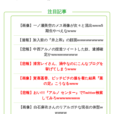
注目記事
【画像】一ノ瀬美空のメス画像が次々と流出www5
期生やべえなwww
【速報】加入前の『井上和』の顔面wwwwwwwww
【悲報】中西アルノの捏造ツイートした奴、逮捕確
定かwwwwwwwww
【悲報】清宮レイさん、渦中なのにこんなブログを
挙げてしまうwww
【画像】賀喜遥香、ピッチピチの服を着た結果『案
の定』こうなるwww
【悲報】おい!!!『アルノ センター』でTwitter検索
してみろwwwwwwww
【画像】白石麻衣さんのリアルガチな現在の体型w
wwww