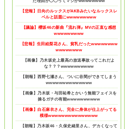
た理由が◯◯ってマジかwwwwwwww
【悲報】日向のルックスがAKBみたいなルックスレ
ベルと話題にwwwwwwwww
【議論】櫻坂46の新曲『流れ弾』MVの正直な感想
wwwwwwwww
【悲報】生田絵梨花さん、貧乳だったwwwwwwww
wwwwwwww
【画像】乃木坂史上最高の放送事故ってこれだよ
な？？？wwwwwwwwww
【朗報】西野七瀬さん、ついに谷間ができてしまう
wwwwwwwwwwwwww
【画像】乃木坂・与田祐希とかいう無能フェイスを
操るガチの有能wwwwwwwwww
【画像】白石麻衣さん、完全に身体が仕上がってる
模様wwwwwwwwwwwwwww
【朗報】乃木坂46・久保史緒里さん、デカくなって