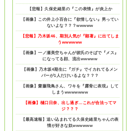
【悲報】久保史緒里の『この表情』が炎上か
【画像】この井上小百合に『欲情しない』男ってい
ないよな？？？wwwww
【悲報】乃木坂46、期別人気が『顕著』に出てしま
うwwwwww
【画像】一ノ瀬美空ちゃんが彼氏のそばで『メス』
になってる顔、流出wwwww
【画像】乃木坂4期生に『ガチ』でイカれてるメン
バーが1人だけいるよな？？？
【画像】齋藤飛鳥さん、ワキを『露骨に表現』して
しまうwwwwwww
【画像】樋口日奈、出し過ぎ…これが合法ってマ
ジ？？？
【最高速報】追い込まれてる久保史緒里ちゃんの表
情が好きな奴wwwwww