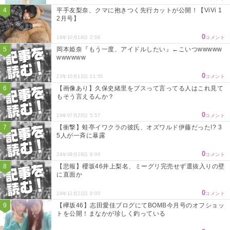
平手友梨奈、クマに抱きつく先行カットが公開！【ViVi 1
2月号】
0
19年10月19日 2:58
コメント
岡本姫奈『もう一度、アイドルしたい』←こいつwwwww
wwwwww
0
23年10月12日 11:55
コメント
【画像あり】久保史緒里をブスって言ってる人はこれ見て
もそう言えるんか？
0
24年07月28日 5:57
コメント
【衝撃】蛙亭イワクラの彼氏、オズワルド伊藤だった!? 3
5人が一斉に暴露
0
24年09月29日 8:00
コメント
【悲報】櫻坂46井上梨名、ミーグリ完売せず選抜入りの壁
に直面か
0
24年12月21日 8:00
コメント
【欅坂46】志田愛佳ブログにてBOMB今月号のオフショッ
トを公開！まなかが珍しく釣っている