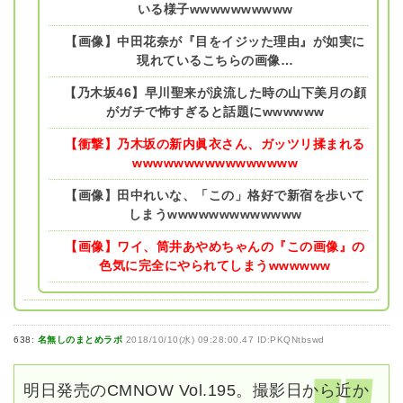
いる様子wwwwwwwwww
【画像】中田花奈が『目をイジッた理由』が如実に
現れているこちらの画像…
【乃木坂46】早川聖来が涙流した時の山下美月の顔
がガチで怖すぎると話題にwwwwww
【衝撃】乃木坂の新内眞衣さん、ガッツリ揉まれる
wwwwwwwwwwwwwwww
【画像】田中れいな、「この」格好で新宿を歩いて
しまうwwwwwwwwwwwww
【画像】ワイ、筒井あやめちゃんの『この画像』の
色気に完全にやられてしまうwwwwww
638:
名無しのまとめラボ
2018/10/10(水) 09:28:00.47 ID:PKQNtbswd
明日発売のCMNOW Vol.195。撮影日から近か