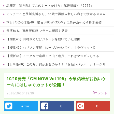
馬鹿客「置き配してこのシートかけろ」配達員ぼく「????」
ミッチーこと及川光博さん、56歳で再婚→新しい命まで授かるｗｗｗｗｗ
本日8/6の乃木坂46「猫舌SHOWROOM」は筒井あやめ＆鈴木佑捺
長濱ねる、事務所移籍 フラーム所属を発表
【櫻坂46】田村保乃だけジャージを脱いでいた理由
【櫻坂46】ハリソン守屋「ゆーづのせいです」【ラヴィット!】
【櫻坂46】ミーグリで喧嘩！？山下瞳月、これはマジギレしてる
【日向坂46】この月、何かあるのか！？『お願いバッハ！』ミーグリ日程がこちら
Powered by livedoor 相互RSS
10/10発売『CM NOW Vol.195』今泉佑唯がお祝いケ
ーキにはしゃぐカットが公開！
0
コメント
2018/10/10/ 19:30
error
0
0