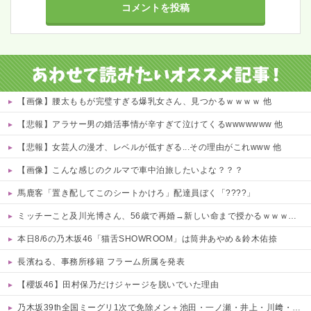
【画像】腰太ももが完璧すぎる爆乳女さん、見つかるｗｗｗｗ 他
【悲報】アラサー男の婚活事情が辛すぎて泣けてくるwwwwwww 他
【悲報】女芸人の漫才、レベルが低すぎる...その理由がこれwww 他
【画像】こんな感じのクルマで車中泊旅したいよな？？？
馬鹿客「置き配してこのシートかけろ」配達員ぼく「????」
ミッチーこと及川光博さん、56歳で再婚→新しい命まで授かるｗｗｗｗｗ
本日8/6の乃木坂46「猫舌SHOWROOM」は筒井あやめ＆鈴木佑捺
長濱ねる、事務所移籍 フラーム所属を発表
【櫻坂46】田村保乃だけジャージを脱いでいた理由
乃木坂39th全国ミーグリ1次で免除メン＋池田・一ノ瀬・井上・川﨑・菅原・中西が全完売