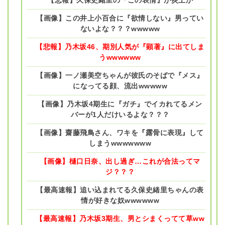
【画像】この井上小百合に『欲情しない』男ってい
ないよな？？？wwwww
【悲報】乃木坂46、期別人気が『顕著』に出てしま
うwwwwww
【画像】一ノ瀬美空ちゃんが彼氏のそばで『メス』
になってる顔、流出wwwww
【画像】乃木坂4期生に『ガチ』でイカれてるメン
バーが1人だけいるよな？？？
【画像】齋藤飛鳥さん、ワキを『露骨に表現』して
しまうwwwwwww
【画像】樋口日奈、出し過ぎ…これが合法ってマ
ジ？？？
【最高速報】追い込まれてる久保史緒里ちゃんの表
情が好きな奴wwwwww
【最高速報】乃木坂3期生、男とシまくってて草ww