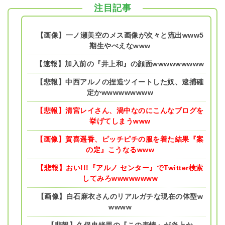
注目記事
【画像】一ノ瀬美空のメス画像が次々と流出www5
期生やべえなwww
【速報】加入前の『井上和』の顔面wwwwwwwww
【悲報】中西アルノの捏造ツイートした奴、逮捕確
定かwwwwwwwww
【悲報】清宮レイさん、渦中なのにこんなブログを
挙げてしまうwww
【画像】賀喜遥香、ピッチピチの服を着た結果『案
の定』こうなるwww
【悲報】おい!!!『アルノ センター』でTwitter検索
してみろwwwwwwww
【画像】白石麻衣さんのリアルガチな現在の体型w
wwww
【悲報】久保史緒里の『この表情』が炎上か