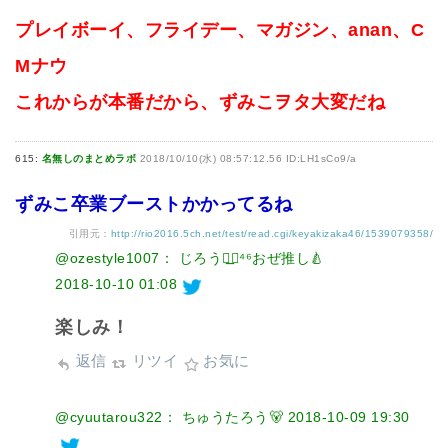
プレイボーイ、フライデー、マガジン、anan、C
Mナウ
これからが本番だから、ずみこヲタ大変だね
615:
名無しのまとめラボ
2018/10/10(水) 08:57:12.56 ID:LH1sCo9/a
ずみこ卒業ブーストかかってるね
引用元：
http://rio2016.5ch.net/test/read.cgi/keyakizaka46/1539079358/
@ozestyle1007： じろう◢͟￨⁴⁶おぜ推し🍐
2018-10-10 01:08
楽しみ！
返信
リツイ
お気に
@cyuutarou322： ちゅうたろう🐻
2018-10-09 19:30