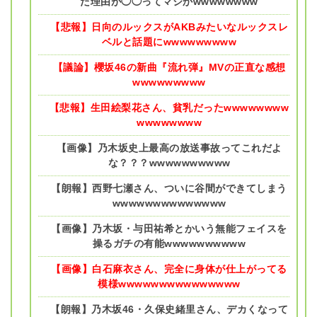
た理由が◯◯ってマジかwwwwwwww
【悲報】日向のルックスがAKBみたいなルックスレ
ベルと話題にwwwwwwwww
【議論】櫻坂46の新曲『流れ弾』MVの正直な感想
wwwwwwwww
【悲報】生田絵梨花さん、貧乳だったwwwwwwww
wwwwwwww
【画像】乃木坂史上最高の放送事故ってこれだよ
な？？？wwwwwwwwww
【朗報】西野七瀬さん、ついに谷間ができてしまう
wwwwwwwwwwwwww
【画像】乃木坂・与田祐希とかいう無能フェイスを
操るガチの有能wwwwwwwwww
【画像】白石麻衣さん、完全に身体が仕上がってる
模様wwwwwwwwwwwwwww
【朗報】乃木坂46・久保史緒里さん、デカくなって