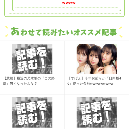
wwww
【悲報】最近の乃木坂の『この路
【すげえ】今年お前らが『日向坂4
線』無くなったよな？
6』使った金額wwwwwwwww