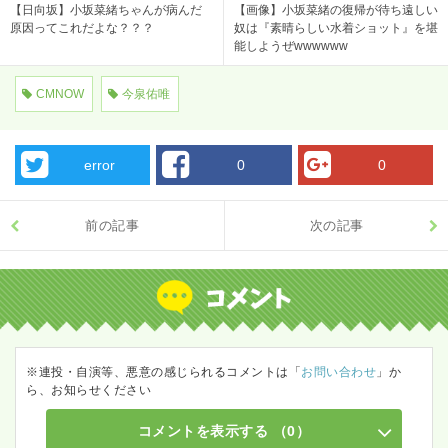
【日向坂】小坂菜緒ちゃんが病んだ
【画像】小坂菜緒の復帰が待ち遠しい
原因ってこれだよな？？？
奴は『素晴らしい水着ショット』を堪
能しようぜwwwwww
CMNOW
今泉佑唯
error
0
0
前の記事
次の記事
※連投・自演等、悪意の感じられるコメントは「
お問い合わせ
」か
ら、お知らせください
コメントを表示する
（0）