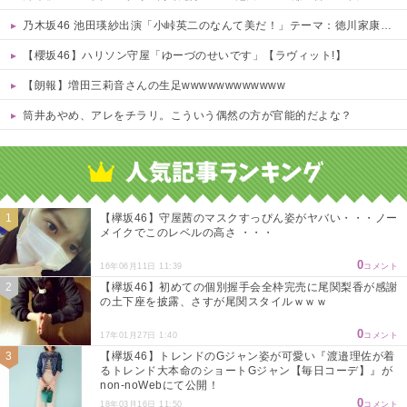
乃木坂46 池田瑛紗出演「小峠英二のなんて美だ！」テーマ：徳川家康【2025.8.5 24:00〜 TOKYO MX】
【櫻坂46】ハリソン守屋「ゆーづのせいです」【ラヴィット!】
【朗報】増田三莉音さんの生足wwwwwwwwwwww
筒井あやめ、アレをチラリ。こういう偶然の方が官能的だよな？
Powered by livedoor 相互RSS
【欅坂46】守屋茜のマスクすっぴん姿がヤバい・・・ノー
メイクでこのレベルの高さ ・・・
0
16年06月11日 11:39
コメント
【欅坂46】初めての個別握手会全枠完売に尾関梨香が感謝
の土下座を披露、さすが尾関スタイルｗｗｗ
0
17年01月27日 1:40
コメント
【欅坂46】トレンドのGジャン姿が可愛い『渡邉理佐が着
るトレンド大本命のショートGジャン【毎日コーデ】』が
non-noWebにて公開！
0
18年03月16日 11:50
コメント