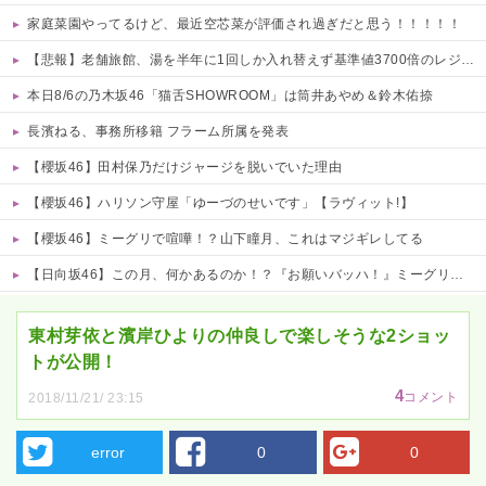
家庭菜園やってるけど、最近空芯菜が評価され過ぎだと思う！！！！！
【悲報】老舗旅館、湯を半年に1回しか入れ替えず基準値3700倍のレジオネラ菌増殖…その理由がこれｗｗｗｗ 他
本日8/6の乃木坂46「猫舌SHOWROOM」は筒井あやめ＆鈴木佑捺
長濱ねる、事務所移籍 フラーム所属を発表
【櫻坂46】田村保乃だけジャージを脱いでいた理由
【櫻坂46】ハリソン守屋「ゆーづのせいです」【ラヴィット!】
【櫻坂46】ミーグリで喧嘩！？山下瞳月、これはマジギレしてる
【日向坂46】この月、何かあるのか！？『お願いバッハ！』ミーグリ日程がこちら
Powered by livedoor 相互RSS
東村芽依と濱岸ひよりの仲良しで楽しそうな2ショッ
トが公開！
4
コメント
2018/11/21/ 23:15
error
0
0