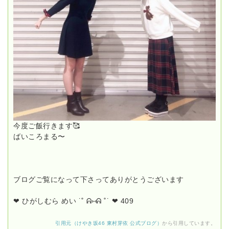
今度ご飯行きます🥰
ばいころまる〜
ブログご覧になって下さってありがとうございます
❤︎ ひがしむら めい ˙˚ ᕱ⑅ᕱ ˚˙ ❤︎ 409
引用元（けやき坂46 東村芽依 公式ブログ）
から引用しています。