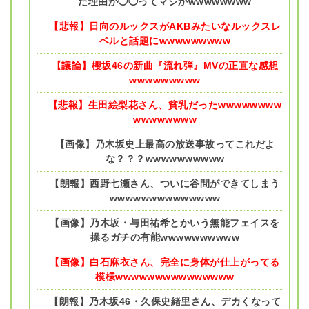
た理由が◯◯ってマジかwwwwwwww
【悲報】日向のルックスがAKBみたいなルックスレ
ベルと話題にwwwwwwwww
【議論】櫻坂46の新曲『流れ弾』MVの正直な感想
wwwwwwwww
【悲報】生田絵梨花さん、貧乳だったwwwwwwww
wwwwwwww
【画像】乃木坂史上最高の放送事故ってこれだよ
な？？？wwwwwwwwww
【朗報】西野七瀬さん、ついに谷間ができてしまう
wwwwwwwwwwwwww
【画像】乃木坂・与田祐希とかいう無能フェイスを
操るガチの有能wwwwwwwwww
【画像】白石麻衣さん、完全に身体が仕上がってる
模様wwwwwwwwwwwwwww
【朗報】乃木坂46・久保史緒里さん、デカくなって