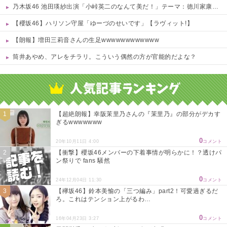
乃木坂46 池田瑛紗出演「小峠英二のなんて美だ！」テーマ：徳川家康【2025.8.5 24:00〜 TOKYO MX】
【櫻坂46】ハリソン守屋「ゆーづのせいです」【ラヴィット!】
【朗報】増田三莉音さんの生足wwwwwwwwwwww
筒井あやめ、アレをチラリ。こういう偶然の方が官能的だよな？
Powered by livedoor 相互RSS
【超絶朗報】幸阪茉里乃さんの『茉里乃』の部分がデカす
ぎるwwwwwww
0
20年10月11日 4:00
コメント
【衝撃】櫻坂46メンバーの下着事情が明らかに！？透けパ
ン祭りで fans 騒然
0
24年12月04日 11:30
コメント
【欅坂46】鈴本美愉の「三つ編み」part2！可愛過ぎるだ
ろ。これはテンション上がるわ…
0
16年04月23日 3:27
コメント