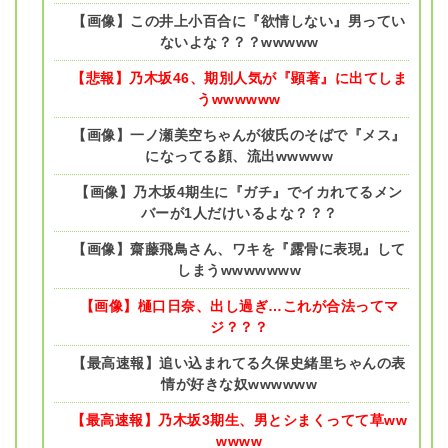
【画像】この井上小百合に『欲情しない』男ってい
ないよな？？？wwwww
【悲報】乃木坂46、期別人気が『顕著』に出てしま
うwwwwww
【画像】一ノ瀬美空ちゃんが彼氏のそばで『メス』
になってる顔、流出wwwww
【画像】乃木坂4期生に『ガチ』でイカれてるメン
バーが1人だけいるよな？？？
【画像】齋藤飛鳥さん、ワキを『露骨に表現』して
しまうwwwwwww
【画像】樋口日奈、出し過ぎ…これが合法ってマ
ジ？？？
【最高速報】追い込まれてる久保史緒里ちゃんの表
情が好きな奴wwwwww
【最高速報】乃木坂3期生、男とシまくってて草ww
wwww