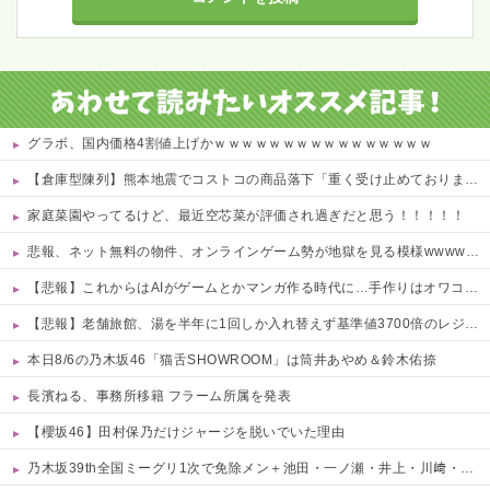
グラボ、国内価格4割値上げかｗｗｗｗｗｗｗｗｗｗｗｗｗｗｗｗ
【倉庫型陳列】熊本地震でコストコの商品落下「重く受け止めております」地震大国で「高積み陳列」が心配...IKEAにも聞いた
家庭菜園やってるけど、最近空芯菜が評価され過ぎだと思う！！！！！
悲報、ネット無料の物件、オンラインゲーム勢が地獄を見る模様wwwwww 他
【悲報】これからはAIがゲームとかマンガ作る時代に…手作りはオワコン？ 他
【悲報】老舗旅館、湯を半年に1回しか入れ替えず基準値3700倍のレジオネラ菌増殖…その理由がこれｗｗｗｗ 他
本日8/6の乃木坂46「猫舌SHOWROOM」は筒井あやめ＆鈴木佑捺
長濱ねる、事務所移籍 フラーム所属を発表
【櫻坂46】田村保乃だけジャージを脱いでいた理由
乃木坂39th全国ミーグリ1次で免除メン＋池田・一ノ瀬・井上・川﨑・菅原・中西が全完売