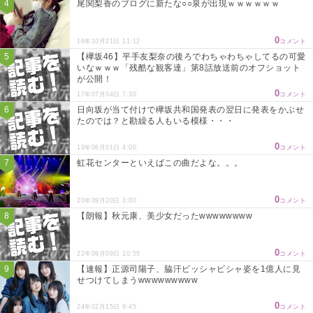
尾関梨香のブログに新たな○○泉が出現ｗｗｗｗｗｗ
0
16年10月21日 11:12
コメント
【欅坂46】平手友梨奈の後ろでわちゃわちゃしてるの可愛
いなｗｗｗ「残酷な観客達」第8話放送前のオフショット
が公開！
0
17年07月04日 7:30
コメント
日向坂が当て付けで欅坂共和国発表の翌日に発表をかぶせ
たのでは？と勘繰る人もいる模様・・・
0
19年06月01日 4:00
コメント
虹花センターといえばこの曲だよな。。。
0
20年09月20日 3:00
コメント
【朗報】秋元康、美少女だったwwwwwwww
0
22年09月09日 10:55
コメント
【速報】正源司陽子、脇汗ビッシャビシャ姿を1億人に見
せつけてしまうwwwwwwwww
0
24年02月15日 9:45
コメント