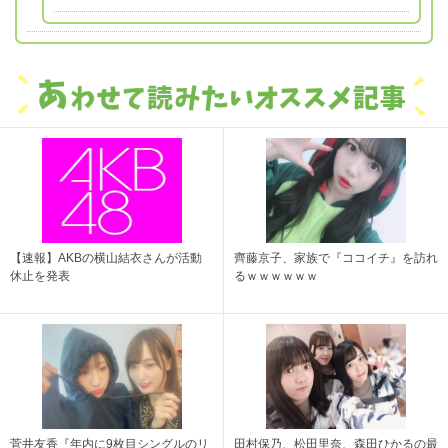
【速報】AKBの横山結衣さんが活動
齊藤京子、家族で『ココイチ』を訪れ
休止を発表
るｗｗｗｗｗｗ
菅井友香『年内に9枚目シングルのリ
田村保乃、松田里奈、森田ひかるの最