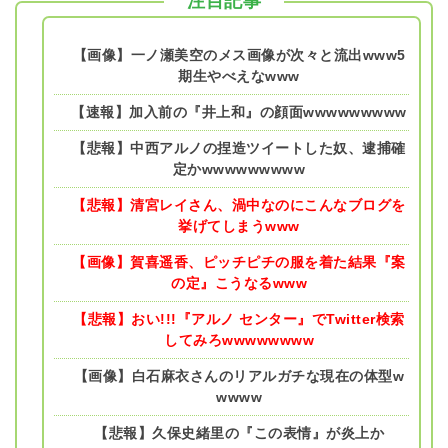
注目記事
【画像】一ノ瀬美空のメス画像が次々と流出www5
期生やべえなwww
【速報】加入前の『井上和』の顔面wwwwwwwww
【悲報】中西アルノの捏造ツイートした奴、逮捕確
定かwwwwwwwww
【悲報】清宮レイさん、渦中なのにこんなブログを
挙げてしまうwww
【画像】賀喜遥香、ピッチピチの服を着た結果『案
の定』こうなるwww
【悲報】おい!!!『アルノ センター』でTwitter検索
してみろwwwwwwww
【画像】白石麻衣さんのリアルガチな現在の体型w
wwww
【悲報】久保史緒里の『この表情』が炎上か