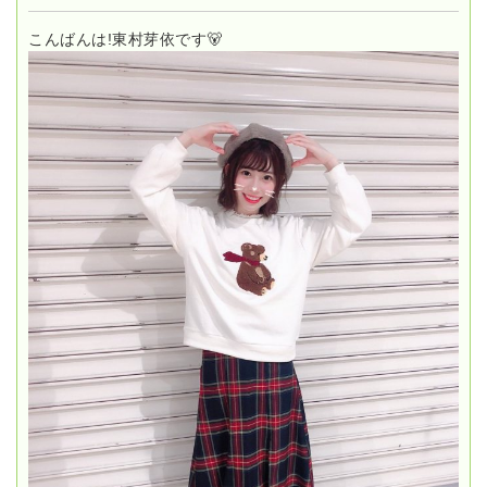
こんばんは!東村芽依です🐻